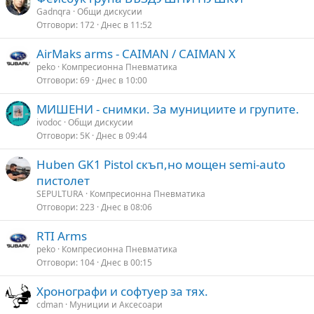
Gadnqra
Общи дискусии
Отговори
172
Днес в 11:52
AirMaks arms - CAIMAN / CAIMAN X
peko
Компресионна Пневматика
Отговори
69
Днес в 10:00
МИШЕНИ - снимки. За мунициите и групите.
ivodoc
Общи дискусии
Отговори
5K
Днес в 09:44
Huben GK1 Pistol скъп,но мощен semi-auto
пистолет
SEPULTURA
Компресионна Пневматика
Отговори
223
Днес в 08:06
RTI Arms
peko
Компресионна Пневматика
Отговори
104
Днес в 00:15
Хронографи и софтуер за тях.
cdman
Муниции и Аксесоари