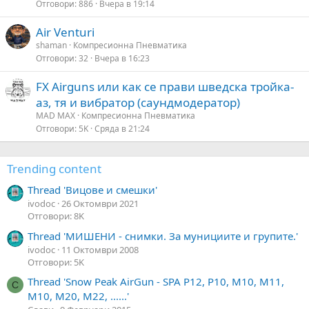
Отговори
886
Вчера в 19:14
Air Venturi
shaman
Компресионна Пневматика
Отговори
32
Вчера в 16:23
FX Airguns или как се прави шведска тройка-
аз, тя и вибратор (саундмодератор)
MAD MAX
Компресионна Пневматика
Отговори
5K
Сряда в 21:24
Trending content
Thread 'Вицове и смешки'
ivodoc
26 Октомври 2021
Отговори: 8K
Thread 'МИШЕНИ - снимки. За мунициите и групите.'
ivodoc
11 Октомври 2008
Отговори: 5K
Thread 'Snow Peak AirGun - SPA P12, P10, M10, M11,
С
M10, M20, M22, ......'