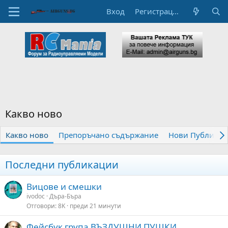
Вход
Регистрация
Какво ново
Какво ново
Препоръчано съдържание
Нови Публикац
Последни публикации
Вицове и смешки
ivodoc
Дъра-Бъра
Отговори
8K
преди 21 минути
Фейсбук група ВЪЗДУШНИ ПУШКИ