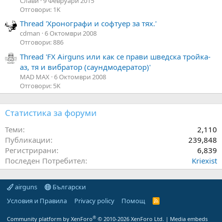
Слави
9 Февруари 2015
Отговори: 1K
Thread 'Хронографи и софтуер за тях.'
cdman
6 Октомври 2008
Отговори: 886
Thread 'FX Airguns или как се прави шведска тройка-
аз, тя и вибратор (саундмодератор)'
MAD MAX
6 Октомври 2008
Отговори: 5K
Статистика за форуми
Теми
2,110
Публикации
239,848
Регистрирани
6,839
Последен Потребител
Kriexist
airguns
Български
Условия и Правила
Privacy policy
Помощ
R
S
S
®
Community platform by XenForo
© 2010-2026 XenForo Ltd.
|
Media embeds