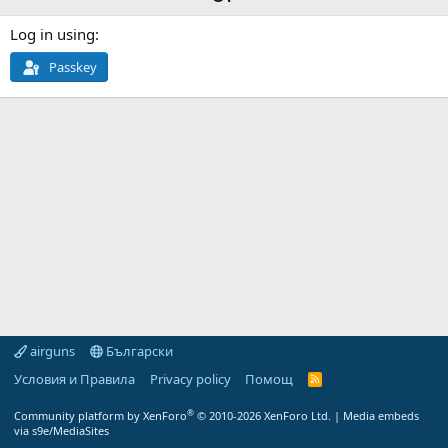
Log in using
Passkey
airguns
Български
Условия и Правила
Privacy policy
Помощ
R
S
S
®
Community platform by XenForo
© 2010-2026 XenForo Ltd.
|
Media embeds
via s9e/MediaSites