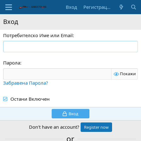
Вход
Регистрация
Вход
Потребителско Име или Email
Парола
Покажи
Забравена Парола?
Остани Включен
Вход
Don't have an account?
Register now
or