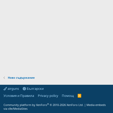
Ново съдържание
airguns
Български
Условия и Правила
Privacy policy
Помощ
R
S
S
®
Community platform by XenForo
© 2010-2026 XenForo Ltd.
|
Media embeds
via s9e/MediaSites