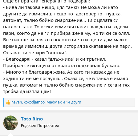
Още от вратата генерала го подкарал:
- Бива ли такова нещо, цял танк!? Не можа ли като
другите да измислиш нещо по- достоверно - пушка,
автомат, пълно бойно снаряжение... Ти с цялата си
наглост танк. То всеки измисля начин как да си задели
пари, които да не ги прибира жена му, но ти си се олял.
Все пак ще ти вляза в положението и ще ти дам малко
време да измислиш друга история за скатаване на пари.
Остават ти четири "вноски".
- Благодаря! - казал "длъжника" и си тръгнал.
Прибрал се вкъщи и от вратата подхванал булката:
- Много ти благодаря жена. Аз като ти казвах да не
ходиш ти не ме послуша... Оказа се, че в танка е имало
пушка, автомат и пълно бойно снаряжение и сега и тях
трябва да изплащам!
navan
,
kokodjambo
,
MadMax
и 14 други
R
e
a
Toto Rino
c
t
Редовен Потребител
i
o