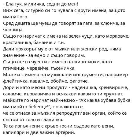
- Ела тук, миличка, седни до мен!
Виж сега, сигурно си го чувала с други имена, защото
има много.
Сред децата ще чуеш да говорят за гага, за клюнче, за
човчица.
Също го наричат с имена на зеленчуци, като морковче,
краставичка, бананче и т.н.
Дали прякорът му е от мъжки или женски род, няма
значение - за едно и също говорим.
Също ще го чуеш и с имена на животинки, като
птиченце, червейче, гъсеничка.
Може и с имена на музикални инструменти, например
флейтичка, кавалче, обойче, фаготче.
Дори и като месни продукти - наденичка, кренвиршче,
саламче, кървавичка и всякакви каквито ти хрумнат.
Майките го наричат най-нежно - "Ах каква хубава бубка
има мойто бебенце!", но важното е,
че се отнася за мъжкия репродуктивен орган, който се
състои от тяло и главичка.
Те са изпълнени с кръвоносни съдове като вени,
капиляри и две важни артерии.