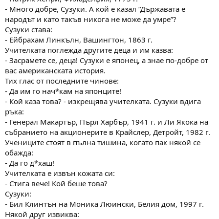
- Много добре, Сузуки. А кой е казал “Държавата е
народът и като такъв никога не може да умре”?
Сузуки става:
- Ейбрахам Линкълн, Вашингтон, 1863 г.
Учителката поглежда другите деца и им казва:
- Засрамете се, деца! Сузуки е японец, а знае по-добре от
вас американската история.
Тих глас от последните чинове:
- Да им го нач*кам на японците!
- Кой каза това? - изкрещява учителката. Сузуки вдига
ръка:
- Генерал Макартър, Пърл Харбър, 1941 г. и Ли Якока на
събранието на акционерите в Крайслер, Детройт, 1982 г.
Учениците стоят в пълна тишина, когато пак някой се
обажда:
- Да гo д*хаш!
Учителката е извън кожата си:
- Стига вече! Кой беше това?
Сузуки:
- Бил Клинтън на Моника Люински, Белия дом, 1997 г.
Някой друг извиква: