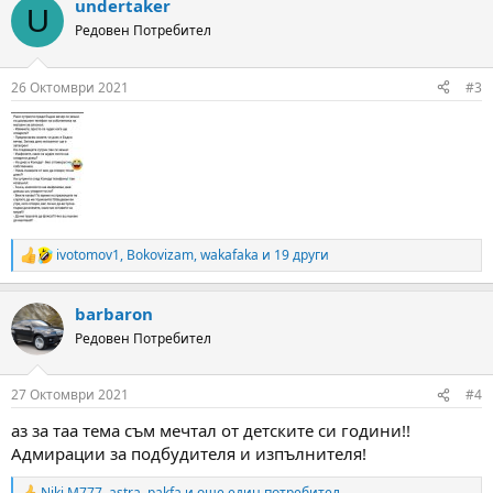
undertaker
c
U
t
Редовен Потребител
i
o
n
26 Октомври 2021
#3
s
:
ivotomov1
,
Bokovizam
,
wakafaka
и 19 други
R
e
a
barbaron
c
t
Редовен Потребител
i
o
n
27 Октомври 2021
#4
s
:
аз за таа тема съм мечтал от детските си години!!
Адмирации за подбудителя и изпълнителя!
Niki M777
,
astra
,
pakfa
и още един потребител