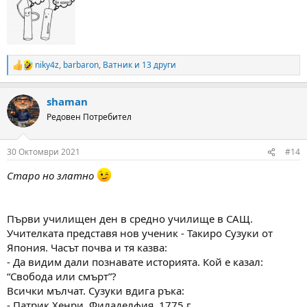
niky4z
,
barbaron
,
Ватник
и 13 други
R
e
a
shaman
c
t
Редовен Потребител
i
o
n
30 Октомври 2021
#14
s
:
Старо но златно
Първи училищен ден в средно училище в САЩ.
Учителката представя нов ученик - Такиро Сузуки от
Япония. Часът почва и тя казва:
- Да видим дали познавате историята. Кой е казал:
“Свобода или смърт”?
Всички мълчат. Сузуки вдига ръка:
- Патрик Хенри, Филаделфия, 1775 г.