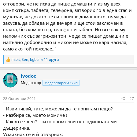
отговори, че не иска да пише домашни и аз му взех
компютъра, таблета, телефона, затворих го в една стая и
му казах, че докато не си напише домашното, няма да
закусва, да обядва и да вечеря и ще стои заключен в
стаята, без компютър, телефон и таблет. Но все пак му
напомних със загрижен тон, че да се пишат домашни е
напълно доброволно и никой не може го кара насила,
само ако той пожелае.."
m.eit
,
Sen
,
bgbul
и 11 други
R
e
a
ivodoc
c
t
Модератор
Модераторски Екип
i
o
n
28 Октомври 2021
#7
s
:
- Извинявай, тате, може ли да те попитам нещо?
- Разбира се, моето момиче !
- Какво е член? - тихо промълви петгодишната ми
дъщеричка.
Усмихнах се и ѝ отвърнах: