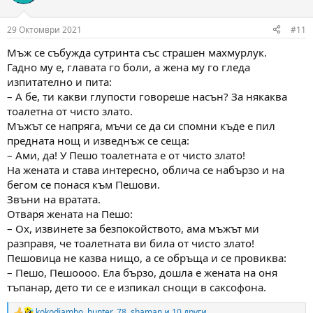
i
o
n
29 Октомври 2021
#11
s
:
Мъж се събужда сутринта със страшен махмурлук.
Гадно му е, главата го боли, а жена му го гледа
изпитателно и пита:
– А бе, ти какви глупости говореше насън? За някаква
тоалетна от чисто злато.
Мъжът се напряга, мъчи се да си спомни къде е пил
предната нощ и изведнъж се сеща:
– Ами, да! У Пешо тоалетната е от чисто злато!
На жената и става интересно, облича се набързо и на
бегом се понася към Пешови.
Звъни на вратата.
Отваря жената на Пешо:
– Ох, извинете за безпокойството, ама мъжът ми
разправя, че тоалетната ви била от чисто злато!
Пешовица не казва нищо, а се обръща и се провиква:
– Пешо, Пешоооо. Ела бързо, дошла е жената на оня
тъпанар, дето ти се е изпикал снощи в саксофона.
kokodjambo
,
hunter_78
,
shaman
и 10 други