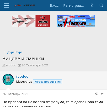
Вход
Регистрация
Дъра-Бъра
Вицове и смешки
А
Н
ivodoc
26 Октомври 2021
в
а
т
ч
ivodoc
о
а
Модератор
Модераторски Екип
р
л
н
н
а
а
26 Октомври 2021
#1
т
Д
е
а
По препоръка на колега от форума, се създава нова тема.
м
т
Хайд Парк остава за всичко.