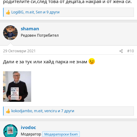
родителите си,след това от децата,а накрая и от жена си.
LogiBG
,
m.eit
,
Sen
и 9 други
R
e
a
shaman
c
t
Редовен Потребител
i
o
n
29 Октомври 2021
#10
s
:
Дали е за тук или хайд парка не знам
kokodjambo
,
m.eit
,
venciru
и 7 други
R
e
a
ivodoc
c
t
Модератор
Модераторски Екип