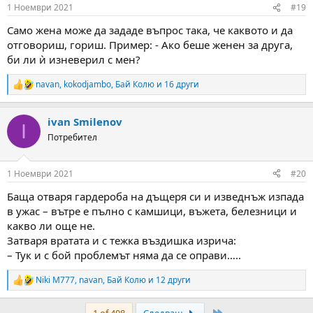
n
1 Ноември 2021
#19
s
:
Само жена може да зададе въпрос така, че каквото и да
отговориш, гориш. Пример: - Ако беше женен за друга,
би ли ѝ изневерил с мен?
navan
,
kokodjambo
,
Бай Колю
и 16 други
R
e
a
ivan Smilenov
c
I
t
Потребител
i
o
n
1 Ноември 2021
#20
s
:
Баща отваря гардероба на дъщеря си и изведнъж изпада
в ужас – вътре е пълно с камшици, въжета, белезници и
какво ли още не.
Затваря вратата и с тежка въздишка изрича:
– Тук и с бой проблемът няма да се оправи…..
Niki M777
,
navan
,
Бай Колю
и 12 други
R
e
a
Last
1 of 408
Следващ