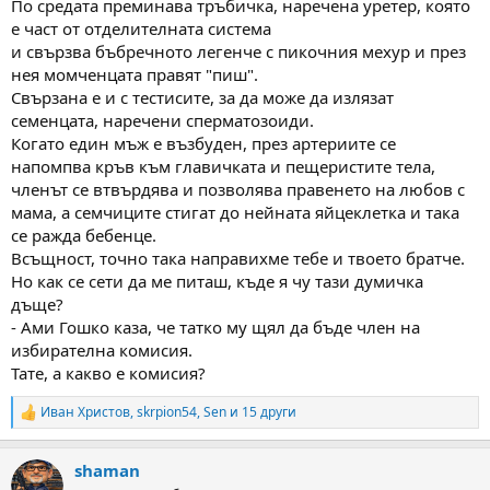
По средата преминава тръбичка, наречена уретер, която
е част от отделителната система
и свързва бъбречното легенче с пикочния мехур и през
нея момченцата правят "пиш".
Свързана е и с тестисите, за да може да излязат
семенцата, наречени сперматозоиди.
Когато един мъж е възбуден, през артериите се
напомпва кръв към главичката и пещеристите тела,
членът се втвърдява и позволява правенето на любов с
мама, а семчиците стигат до нейнатa яйцеклетка и така
се ражда бебенце.
Всъщност, точно така направихме тебе и твоето братче.
Но как се сети да ме питаш, къде я чу тази думичка
дъще?
- Ами Гошко каза, че татко му щял да бъде член на
избирателна комисия.
Тате, а какво е комисия?
Иван Христов
,
skrpion54
,
Sen
и 15 други
R
e
a
shaman
c
t