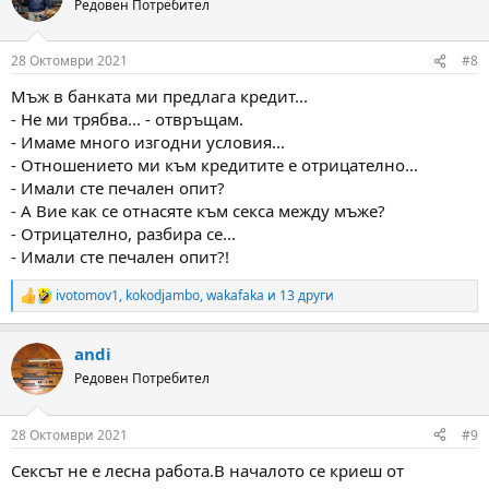
Редовен Потребител
i
o
n
28 Октомври 2021
#8
s
:
Мъж в банката ми предлага кредит...
- Не ми трябва... - отвръщам.
- Имаме много изгодни условия...
- Отношението ми към кредитите е отрицателно...
- Имали сте печален опит?
- А Вие как се отнасяте към секса между мъже?
- Отрицателно, разбира се...
- Имали сте печален опит?!
ivotomov1
,
kokodjambo
,
wakafaka
и 13 други
R
e
a
andi
c
t
Редовен Потребител
i
o
n
28 Октомври 2021
#9
s
:
Сексът не е лесна работа.В началото се криеш от