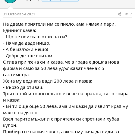
i
o
n
31 Октомври 2021
#17
s
:
На двама приятели им се пиело, ама нямали пари.
Единият казва:
- Що не поискаш от жена си?
- Няма да даде нищо.
- А бе излъжи нещо!
- Добре де, ще опитам.
Отива при жена си и казва, че в града е дошла нова
фирма и само за 50 лева удължават члена с 5
сантиметра.
Жена му веднага вади 200 лева и казва:
- Бързо да отиваш!
Тръгва той и точно когато е вече на вратата, тя го спира
и казва:
- Ей ти още още 50 лева, ама им кажи да извият края му
малко на дясно!
Взел парите мъжът и с приятеля си спретнали хубав
купон.
Прибира се нашия човек, а жена му тича да види за