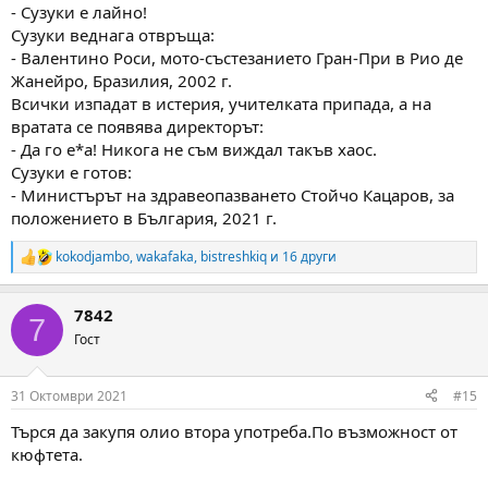
- Сузуки е лайно!
Сузуки веднага отвръща:
- Валентино Роси, мото-състезанието Гран-При в Рио де
Жанейро, Бразилия, 2002 г.
Всички изпадат в истерия, учителката припада, а на
вратата се появява директорът:
- Да го е*а! Никога не съм виждал такъв хаос.
Сузуки е готов:
- Министърът на здравеопазването Стойчо Кацаров, за
положението в България, 2021 г.
kokodjambo
,
wakafaka
,
bistreshkiq
и 16 други
R
e
a
7842
c
7
t
Гост
i
o
n
31 Октомври 2021
#15
s
:
Търся да закупя олио втора употреба.По възможност от
кюфтета.