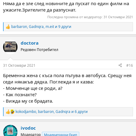
Няма да е зле след новините да пускат по един филм на
ужасите.Зрителите да разпуснат.
Последна промяна от модератор:
31 Октомври 2021
barbaron
,
Gadnqra
,
m.eit
и 9 други
R
e
a
doctora
c
t
Редовен Потребител
i
o
n
31 Октомври 2021
#16
s
:
Бременна жена с къса пола пътува в автобуса. Срещу нея
седи някакъв дядка. Поглежда я и казва:
- Момченце ще се роди, а?
- Как познахте?
- Вижда му се брадата.
kokodjambo
,
barbaron
,
Gadnqra
и 6 други
R
e
a
ivodoc
c
t
Модератор
Модераторски Екип