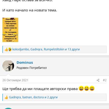
а
а
т
И като начало на новата тема.
а
kokodjambo
,
Gadnqra
,
Rumpelstiltskin
и 13 други
R
e
a
Dominus
c
t
Редовен Потребител
i
o
n
26 Октомври 2021
#2
s
:
Ще трябва да ми плащате авторски права
Gadnqra
,
batnan
,
doctora
и 2 други
R
e
a