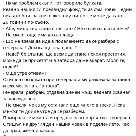
- Няма проблем скъпи. -отговорила булката.
Реално нашия си предвидил фонд "и аз съм човек", един
вид джобни, за които жена му нищо не може да каже.
20 години по-късно.
- Абе, мило кво стана с тоя танк? Не го ли изплати вече?
- Не мило, още има да се плаща.
- Що не взема да ида в поделението да се разбера с
генерала!? Докога ще плащаш...?
- Недей бе слънце, ще вземе да стане некоя простотия,
може да се присетят и в затвора да ме вкарат. Моля те,
недей!
- Още утре отивам!
Отишла госпожата при генерала и му разказала за танка
и ежемесечната "вноска".
Генерала, разбран, отдавна женен мъж, веднага схванал
за кво иде реч.
- Не мисля, че са му останали още много вноски. Нека
мъжът ти дойде утре да се разберем.
Прибрала се момата и предала разговорът си с генерала.
Отишъл на другия ден нашия човек в поделението. Кво
да прай, жената казала.