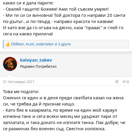
какво си е дала парите:
- Сваляй гащите! Божеее! Ами той съвсем умрял!
- Ми ти си си виновна! Той доктора го направи 20 санта
по-дълъг...и по-твърд - направо красота ти казвам!
И като взе да го огъва на дясно, каза "прааас" и глей го
сега на какво прилича!
OldMan
,
m.eit
,
undertaker
и 3 други
R
e
a
kaloyan_takev
c
t
Редовен Потребител
i
o
n
31 Октомври 2021
#18
s
:
Това ме подсети:
Оженил се един и в деня преди сватбата казал на жена
си, че трябва да й признае нещо.
- Като бях в казармата, по време на един мой караул
изчезна танк и сега всеки месец ми удържат пари от
заплатата, и така докато не изплатя танка. Пак добре, че
се разминах без военен съд. Свестни излязоха.