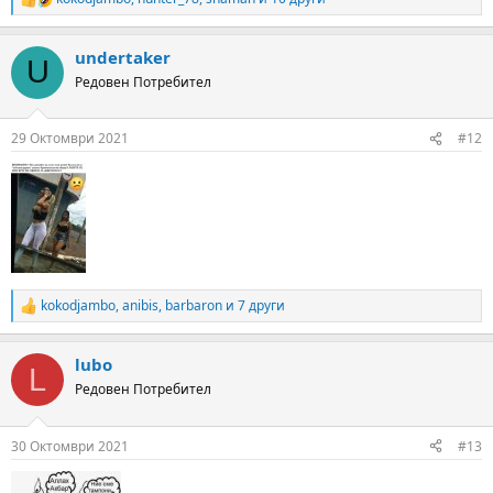
R
e
a
undertaker
c
U
t
Редовен Потребител
i
o
n
29 Октомври 2021
#12
s
:
kokodjambo
,
anibis
,
barbaron
и 7 други
R
e
a
lubo
c
L
t
Редовен Потребител
i
o
n
30 Октомври 2021
#13
s
: