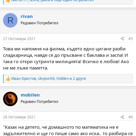
R
e
a
rivan
c
R
t
Редовен Потребител
i
o
n
27 Октомври 2021
#5
s
:
Това ми напомня на филма, където едно цигане разби
сладкарница, наяде се до пръсване с баклава и заспа! И
така го откри сутринта милицията! Всичко е любов! Ако
не ме лъже паметта.
Иван Христов
,
skrpion54
,
Hidden
и 2 други
R
e
a
mobilen
c
t
Редовен Потребител
i
o
n
28 Октомври 2021
#6
s
:
"Казах на детето, че домашното по математика не е
задължително и ще го пише само ако иска.. то разбира се