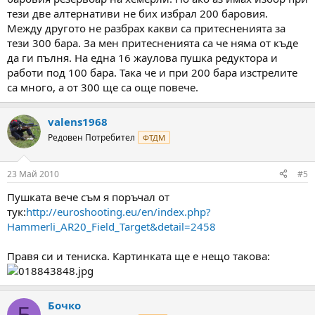
тези две алтернативи не бих избрал 200 баровия.
Между другото не разбрах какви са притесненията за
тези 300 бара. За мен притесненията са че няма от къде
да ги пълня. На една 16 жаулова пушка редуктора и
работи под 100 бара. Така че и при 200 бара изстрелите
са много, а от 300 ще са още повече.
valens1968
Редовен Потребител
ФТДМ
23 Май 2010
#5
Пушката вече съм я поръчал от
тук:
http://euroshooting.eu/en/index.php?
Hammerli_AR20_Field_Target&detail=2458
Правя си и тениска. Картинката ще е нещо такова:
Бочко
Б