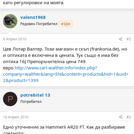
като регулировки на моята.
valens1968
Редовен Потребител
ФТДМ
6 Април 2010
#2
Цев Лотар Валтер. Този магазин е скъп (frankonia.de), но
и оптиката е включена в цената. Тук също я има без
оптика 16J Препоръчителна цена 749
евро.
http://www.carl-walther.info/index.php?
company=walther&lang=EN&content=products&hid=1&uid=
2&product=1399
potrebitel 13
P
Потребител
16 Април 2010
#3
Едно уточнение за Hammerli AR20 FT. Как да разбираме
следното: