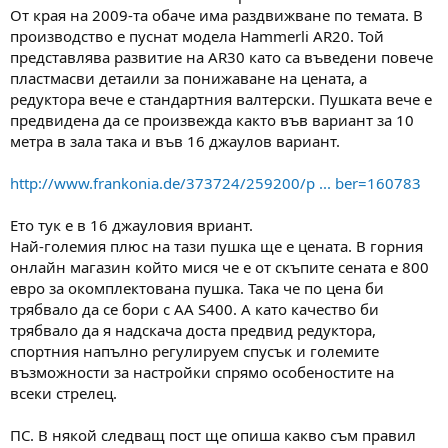
От края на 2009-та обаче има раздвижване по темата. В
производство е пуснат модела Hammerli AR20. Той
представлява развитие на AR30 като са въведени повече
пластмасви детаили за понижаване на цената, а
редуктора вече е стандартния валтерски. Пушката вече е
предвидена да се произвежда както във вариант за 10
метра в зала така и във 16 джаулов вариант.
http://www.frankonia.de/373724/259200/p ... ber=160783
Ето тук е в 16 джауловия вриант.
Най-големия плюс на тази пушка ще е цената. В горния
онлайн магазин който мися че е от скъпите сената е 800
евро за окомплектована пушка. Така че по цена би
трябвало да се бори с АА S400. А като качество би
трябвало да я надскача доста предвид редуктора,
спортния напълно регулируем спусък и големите
възможности за настройки спрямо особеностите на
всеки стрелец.
ПС. В някой следващ пост ще опиша какво съм правил