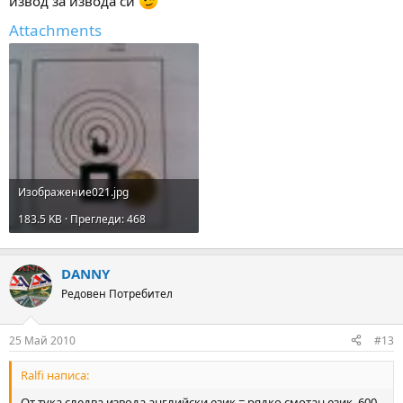
извод за извода си
Attachments
Изображение021.jpg
183.5 KB · Прегледи: 468
DANNY
Редовен Потребител
25 Май 2010
#13
Ralfi написа:
От тука следва извода английски език = рядко смотан език. 600