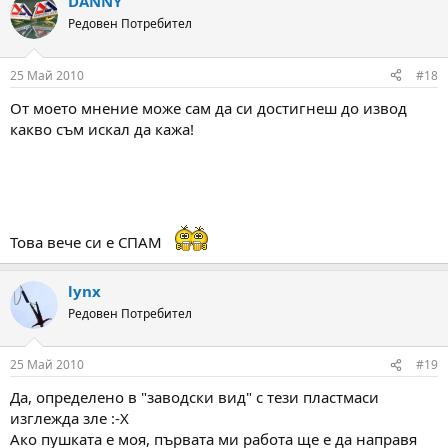
DANNY
Редовен Потребител
25 Май 2010
#18
От моето мнение може сам да си достигнеш до извод
какво съм искал да кажа!
Това вече си е СПАМ
lynx
Редовен Потребител
25 Май 2010
#19
Да, определено в "заводски вид" с тези пластмаси
изглежда зле :-X
Ако пушката е моя, първата ми работа ще е да направя