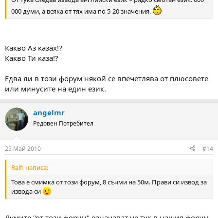
000 думи, а всяка от тях има по 5-20 значения.
Какво Аз казах!?
Какво Ти каза!?
Едва ли в този форум някой се впечетлява от плюсовете
или минусите на един език.
angelmr
Редовен Потребител
25 Май 2010
#14
Ralfi написа:
Това е смимка от този форум, 8 съчми на 50м. Прави си извод за
извода си
Думите "от този форум" означават че тук в нашия форум