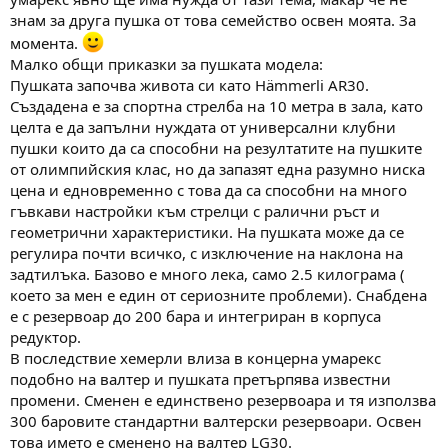
а
а
знам за друга пушка от това семейство освен моята. За
т
а
момента.
Малко общи приказки за пушката модела:
Пушката започва живота си като Hämmerli AR30.
Създадена е за спортна стрелба на 10 метра в зала, като
целта е да запълни нуждата от универсални клубни
пушки които да са способни на резултатите на пушките
от олимпийския клас, но да запазят една разумно ниска
цена и едновременно с това да са способни на много
гъвкави настройки към стрелци с ралични ръст и
геометрични характеристики. На пушката може да се
регулира почти всичко, с изключение на наклона на
задтилъка. Базово е много лека, само 2.5 килограма (
което за мен е един от сериозните проблеми). Снабдена
е с резервоар до 200 бара и интегриран в корпуса
редуктор.
В последствие хемерли влиза в концерна умарекс
подобно на валтер и пушката претърпява известни
промени. Сменен е единствено резервоара и тя използва
300 баровите стандартни валтерски резервоари. Освен
това името е сменено на валтер LG30.