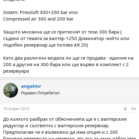
Sistem: Pressluft 300+200 bar или
Compressed air 300 and 200 bar
Защото мнозина ще се притеснят от тези 300 бара (
съдеки от темата за валтер 1250 Доминатор чийто или
подобен резервоар ще ползва AR 20)
Като два различни модела ли ще се продава - единия на
200 а другия на 300 бара или ще върви в комплект с 2
резервуара
angelmr
Редовен Потребител
18 Април 2010
#4
До колкото разбрах от обясненията ще е с валтерския
редуктор и съответно с валтерския резервоар.
Предполагам че е възможно да има опция и с 200
баровия резервоар на хемерли. Но ако аз имах избор при