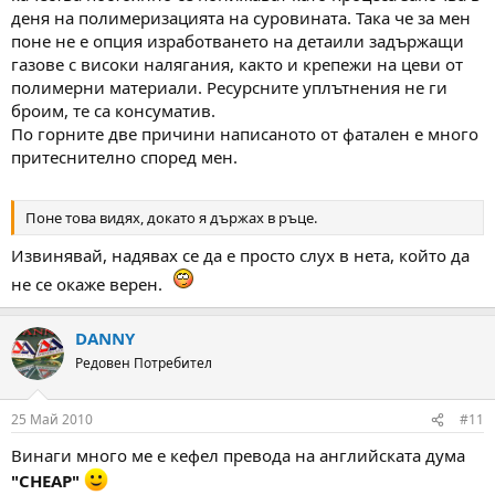
деня на полимеризацията на суровината. Така че за мен
поне не е опция изработването на детаили задържащи
газове с високи налягания, както и крепежи на цеви от
полимерни материали. Ресурсните уплътнения не ги
броим, те са консуматив.
По горните две причини написаното от фатален е много
притеснително според мен.
Поне това видях, докато я държах в ръце.
Извинявай, надявах се да е просто слух в нета, който да
не се окаже верен.
DANNY
Редовен Потребител
25 Май 2010
#11
Винаги много ме е кефел превода на английската дума
"CHEAP"