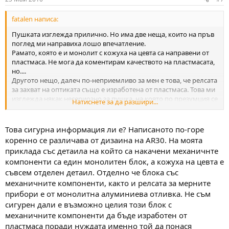
fatalen написа:
Пушката изглежда прилично. Но има две неща, които на пръв
поглед ми направиха лошо впечатление.
Рамато, която е и монолит с кожуха на цевта са направени от
пластмаса. Не мога да коментирам качеството на пластмасата,
но....
Другото нещо, далеч по-неприемливо за мен е това, че релсата
за захват на оптиката също е изработена от пластмаса. Това ми
изглежда някак несериозно за пушка, на която по презумция се
Натиснете за да разшири...
монтира оптика. Вероятно пластмасата е висококачествена, но
са я поставили на място, където според мен няма място за
такъв материал по ред причини.
Това сигурна информация ли е? Написаното по-горе
коренно се различава от дизаина на AR30. На моята
приклада със детаила на който са накачени механичнте
компоненти са един монолитен блок, а кожуха на цевта е
съвсем отделен детаил. Отделно че блока със
механичните компоненти, както и релсата за мерните
прибори е от монолитна алуминиева отливка. Не съм
сигурен дали е възможно целия този блок с
механичните компоненти да бъде изработен от
пластмаса поради нуждата именно той да понася