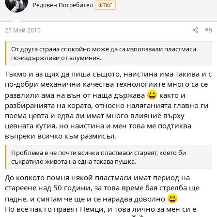
Редовен Потребител
ФТКС
25 Май 2010
#9
От друга страна спокойно може да са използвали пластмаси
по-издържливи от алуминия.
Тъкмо и аз щях да пиша същото, наистина има такива и с
по-добри механични качества технологиите много са се
развлили ама на вън от наща държава
както и
разбиранията на хората, относно наляганията главно ги
поема цевта и едва ли имат много влияние върху
цевната кутия, но наистина и мен това ме подтиква
въпреки всичко към размисъл.
Проблема е че почти всички пластмаси стареят, което би
съкратило живота на една такава пушка.
До колкото помня някой пластмаси имат период на
стареене над 50 години, за това време бая стрелба ще
падне, и смятам че ще и се нарадва доволно
Но все пак го правят Немци, и това лично за мен си е