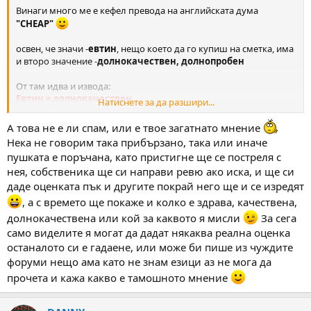
Винаги много ме е кефел превода на английската дума
"CHEAP"
освен, че значи -
евтин
, нещо което да го купиш на сметка, има
и второ значение -
долнокачествен, долнопробен
От там идва и извода:
Евтин = долнокачествен
Натиснете за да разшири...
A това не е ли спам, или е твое загатнато мнение
Нека не говорим така прибързано, така или иначе
пушката е поръчана, като пристигне ще се постреля с
нея, собственика ще си направи ревю ако иска, и ще си
даде оценката пък и другите покрай него ще и се изредят
, а с времето ще покаже и колко е здрава, качествена,
долнокачествена или кой за каквото я мисли
За сега
само виделите я могат да дадат някаква реална оценка
останалото си е гадаене, или може би пише из чуждите
форуми нещо ама като не знам езици аз не мога да
прочета и кажа какво е тамошното мнение