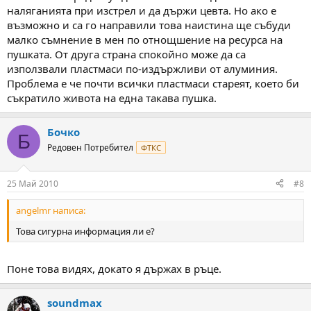
наляганията при изстрел и да държи цевта. Но ако е
възможно и са го направили това наистина ще събуди
малко съмнение в мен по отнощшение на ресурса на
пушката. От друга страна спокойно може да са
използвали пластмаси по-издържливи от алуминия.
Проблема е че почти всички пластмаси стареят, което би
съкратило живота на една такава пушка.
Бочко
Б
Редовен Потребител
ФТКС
25 Май 2010
#8
angelmr написа:
Това сигурна информация ли е?
Поне това видях, докато я държах в ръце.
soundmax