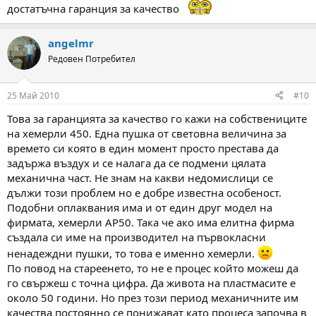
достатъчна гаранция за качество
angelmr
Редовен Потребител
25 Май 2010
#10
Това за гаранцията за качество го кажи на собствениците
на хемерли 450. Една пушка от световна величина за
времето си която в един момент просто престава да
задържа въздух и се налага да се подмени цялата
механична част. Не знам на какви недомислици се
дължи този проблем но е добре известна особеност.
Подобни оплаквания има и от един друг модел на
фирмата, хемерли АР50. Така че ако има елитна фирма
създала си име на производител на първокласни
ненадеждни пушки, то това е именно хемерли.
По повод на стареенето, то не е процес който можеш да
го свържеш с точна цифра. Да живота на пластмасите е
около 50 години. Но през този период механичните им
качества постоянно се понижават като процеса започва в