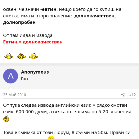
освен, че значи -
евтин
, нещо което да го купиш на
сметка, има и второ значение -
долнокачествен,
долнопробен
От там идва и извода:
Евтин = долнокачествен
Anonymous
A
Гост
25 Май 2010
#12
От тука следва извода английски език = рядко смотан
език. 600 000 думи, а всяка от тях има по 5-20 значения.
Това е смимка от този форум, 8 съчми на 50м. Прави си