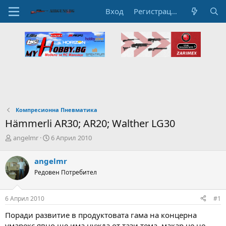
Вход
Регистрация
Компресионна Пневматика
Hämmerli AR30; AR20; Walther LG30
А
Н
angelmr
6 Април 2010
в
а
т
ч
angelmr
о
а
Редовен Потребител
р
л
н
н
а
а
6 Април 2010
#1
т
Д
е
а
Поради развитие в продуктовата гама на концерна
м
т
умарекс явно ще има нужда от тази тема, макар че не