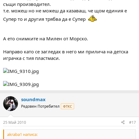
същи производител.
т.е. можеш но не можеш да казаваш, че щом единия е
Супер то и другия трябва да е Супер
А ето снимките на Милен от Морско.
Направо като се загледах в него ми прилича на детска
играчка с тия пластмаси.
soundmax
Редовен Потребител
ФТКС
25 Май 2010
#17
akraba1 написа: