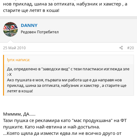
нов приклад, шина за оптиката, набузник и хамстер , а
старите ще летят в коша!
DANNY
Редовен Потребител
25 Май 2010
#20
lynx написа:
Да, определено в "заводски вид" с тези пластмаси изглежда зле
:-X
Ако пушката е моя, първата ми работа ще е да направя нов
приклад, шина за оптиката, набузник и хамстер , а старите ще
летят в коша!
Ммммм, ДА.....
Тази пушка се рекламира като "мас продукшана" на ФТ
пушките. Като най-евтина и най-достъпна.
...Която щяла да измести едва ли не всичко друго от