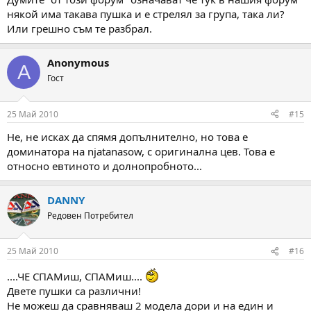
някой има такава пушка и е стрелял за група, така ли?
Или грешно съм те разбрал.
Anonymous
A
Гост
25 Май 2010
#15
Не, не исках да спямя допълнително, но това е
доминатора на njatanasow, с оригинална цев. Това е
относно евтиното и долнопробното...
DANNY
Редовен Потребител
25 Май 2010
#16
....ЧЕ СПАМиш, СПАМиш....
Двете пушки са различни!
Не можеш да сравняваш 2 модела дори и на един и