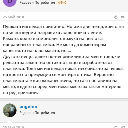
Редовен Потребител
ФТКС
25 Май 2010
#6
Пушката изглежда прилично. Но има две неща, които на
пръв поглед ми направиха лошо впечатление.
Рамато, която е и монолит с кожуха на цевта са
направени от пластмаса. Не мога да коментирам
качеството на пластмасата, но....
Другото нещо, далеч по-неприемливо за мен е това, че
релсата за захват на оптиката също е изработена от
пластмаса. Това ми изглежда някак несериозно за пушка,
на която по презумция се монтира оптика. Вероятно
пластмасата е висококачествена, но са я поставили на
място, където според мен няма място за такъв материал
по ред причини.
angelmr
Редовен Потребител
25 Май 2010
#7