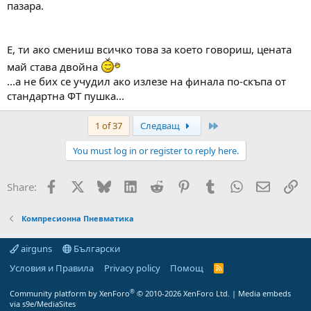
пазара.
Е, ти ако смениш всичко това за което говориш, цената
май става двойна
...а не бих се учудил ако излезе на финала по-скъпа от
стандартна ФТ пушка...
Last
1 of 37
Следващ
You must log in or register to reply here.
Facebook
X
Bluesky
LinkedIn
Reddit
Pinterest
Tumblr
WhatsApp
Email
Вм
Share:
Компресионна Пневматика
airguns
Български
Условия и Правила
Privacy policy
Помощ
R
S
S
®
Community platform by XenForo
© 2010-2026 XenForo Ltd.
|
Media embeds
via s9e/MediaSites