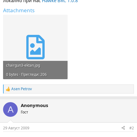
локално при нас
Hawke BRC 1.0.8
Attachments
chairgun3-ektan.jpg
0 bytes · Прегледи: 206
Asen Petrov
R
e
a
Anonymous
c
A
t
Гост
i
o
n
29 Август 2009
#2
s
: