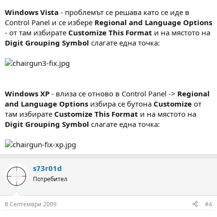
Windows Vista
- проблемът се решава като се иде в
Control Panel и се избере
Regional and Language Options
- от там избирате
Customize This Format
и на мястото на
Digit Grouping Symbol
слагате една точка:
Windows XP
- влиза се отново в Control Panel ->
Regional
and Language Options
избира се бутона
Customize
от
там избирате
Customize This Format
и на мястото на
Digit Grouping Symbol
слагате една точка:
s73r01d
Потребител
8 Септември 2009
#4