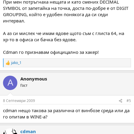
При мен потръгнаха нещата и като смених DECIMAL
SYMBOL от запетайка на точка, доста по-добре е от DIGIT
GROUPING, който е удобен понякога да си седи
интервал.
А аз си мислех че имам ядове щото съм с глиста 64, на
xp-то в офиса си бачка без ядове.
Cdman го признавам официцално за хакер!
jako_1
R
e
a
Anonymous
c
A
t
Гост
i
o
n
8 Септември 2009
#5
s
:
cdman нещо такова за различна от винбозе среда или да
го опитам в WINE-a?
cdman