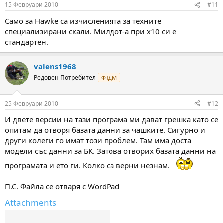
15 Февруари 2010
#11
Само за Hawke са изчисленията за техните
специализирани скали. Милдот-а при x10 си е
стандартен.
valens1968
Редовен Потребител
ФТДМ
25 Февруари 2010
#12
И двете версии на тази програма ми дават грешка като се
опитам да отворя базата данни за чашките. Сигурно и
други колеги го имат този проблем. Там има доста
модели със данни за БК. Затова отворих базата данни на
програмата и ето ги. Колко са верни незнам.
П.С. Файла се oтваря с WordPad
Attachments