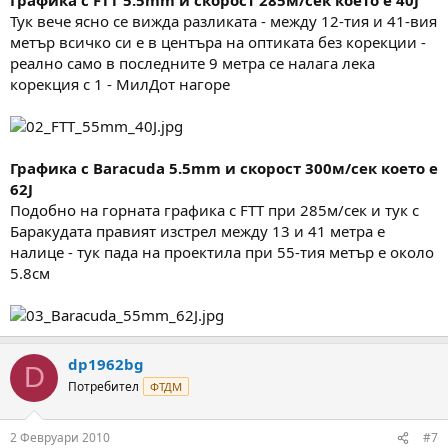
Тук вече ясно се вижда разликата - между 12-тия и 41-вия
метър всичко си е в центъра на оптиката без корекции -
реално само в последните 9 метра се налага лека
корекция с 1 - МилДот нагоре
Графика с Baracuda 5.5mm и скорост 300м/сек което е
62J
Подобно на горната графика с FTT при 285м/сек и тук с
Баракудата правият изстрел между 13 и 41 метра е
налице - тук пада на проектила при 55-тия метър е около
5.8см
dp1962bg
D
Потребител
ФТДМ
2 Февруари 2010
#7