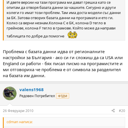
И двете версии на тази програма ми дават грешка като се
опитам да отворя базата данни за чашките. Сигурно и други
колеги го имат този проблем. Там има доста модели със данни
за БК. Затова отворих базата данни на програмата и ето ги.
Колко са верни незнам.Колона С е БК, колона D тегло в
грейнове, колона F тегло в грамове. Който може да направи
таблицата по добре да помогне
Проблема с базата данни идва от регионалните
настройки за България - ако си ги сложиш да са USA или
England си работи - бях писал писмо на програмистите и
ми отговориха че проблема е от символа за разделител
на базата им данни.
valens1968
Редовен Потребител
ФТДМ
26 Февруари 2010
#20
cdman написа: