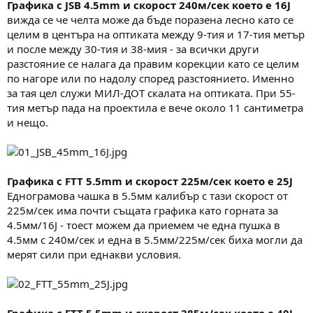
Графика с JSB 4.5mm и скорост 240м/сек което е 16J
вижда се че челта може да бъде поразена лесно като се
целим в центъра на оптиката между 9-тия и 17-тия метър
и после между 30-тия и 38-мия - за всички други
разстояние се налага да правим корекции като се целим
по нагоре или по надолу според разстоянието. Именно
за тая цел служи МИЛ-ДОТ скалата на оптиката. При 55-
тия метър пада на проектила е вече около 11 сантиметра
и нещо.
Графика с FTT 5.5mm и скорост 225м/сек което е 25J
Еднограмова чашка в 5.5мм калибър с тази скорост от
225м/сек има почти същата графика като горната за
4.5мм/16J - тоест можем да приемем че една пушка в
4.5мм с 240м/сек и една в 5.5мм/225м/сек биха могли да
мерят сили при еднакви условия.
Графика с FTT 5.5mm и скорост 285м/сек което е 40J