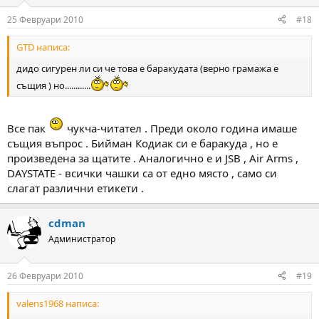
25 Февруари 2010
#18
GTD написа:
дидо сигурен ли си че това е баракудата (верно грамажа е
същия ) но............
Все пак
чукча-читател . Преди около година имаше
същия въпрос . Бийман Кодиак си е баракуда , но е
произведена за щатите . Аналогично е и JSB , Air Arms ,
DAYSTATE - всички чашки са от едно място , само си
слагат различни етикети .
cdman
Администратор
26 Февруари 2010
#19
valens1968 написа: