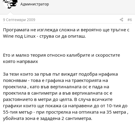
Администратор
9 Септември 2009
#6
Програмата не изглежда сложна и вероятно ще тръгне с
Wine под Linux - струва си да опиташ.
Ето и малко теория относно калибрите и скоростите
която напрваих
За тези които за пръв път виждат подобра нрафика
пояснявам - това е графика на траекторията на
проектила , като във вертиналната ос е пада на
проектила в сантиметри а във вертикалната ос е
разстоянието в метри до целта. В случа всичките
графики които ще покажа са направени до от 10-тия до
55-тия метър - при прострелка на оптиката на 35 метра ,
убойната зона е зададена 2 сантиметра.