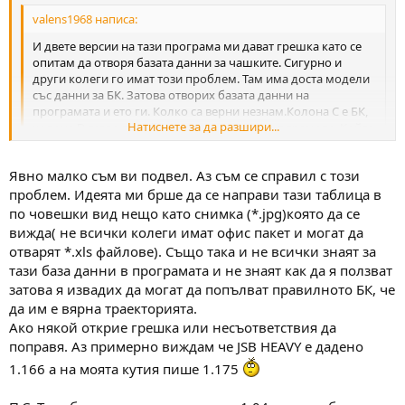
valens1968 написа:
И двете версии на тази програма ми дават грешка като се
опитам да отворя базата данни за чашките. Сигурно и
други колеги го имат този проблем. Там има доста модели
със данни за БК. Затова отворих базата данни на
програмата и ето ги. Колко са верни незнам.Колона С е БК,
Натиснете за да разшири...
колона D тегло в грейнове, колона F тегло в грамове. Който
може да направи таблицата по добре да помогне
Натиснете за да разшири...
Явно малко съм ви подвел. Аз съм се справил с този
Проблема с базата данни идва от регионалните настройки за
проблем. Идеята ми брше да се направи тази таблица в
България - ако си ги сложиш да са USA или England си работи -
по човешки вид нещо като снимка (*.jpg)която да се
бях писал писмо на програмистите и ми отговориха че
вижда( не всички колеги имат офис пакет и могат да
проблема е от символа за разделител на базата им данни.
отварят *.xls файлове). Също така и не всички знаят за
тази база данни в програмата и не знаят как да я ползват
затова я извадих да могат да попълват правилното БК, че
да им е вярна траекторията.
Ако някой открие грешка или несъответствия да
поправя. Аз примерно виждам че JSB HEAVY е дадено
1.166 а на моята кутия пише 1.175