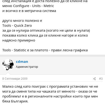
след инсталация е доста полезно да се кликне на
меню Configure - Units - Metric
и всичко е в метрична система
друго много полезно е
Тools - Quick Zero
за да се нулира оптиката (когато не цели в нулата)
показва колко клика да се кликне нагоре и колко
надясно примерно
Tools - Statistic е за платото - прави лесна графика
cdman
Администратор
8 Септември 2009
#3
Малко след като поиграх с програмата установих че не
мога да сменя типа на чашката от менюто - оказа се че
проблемът е в регионалните настройки които при мен
бяха България.