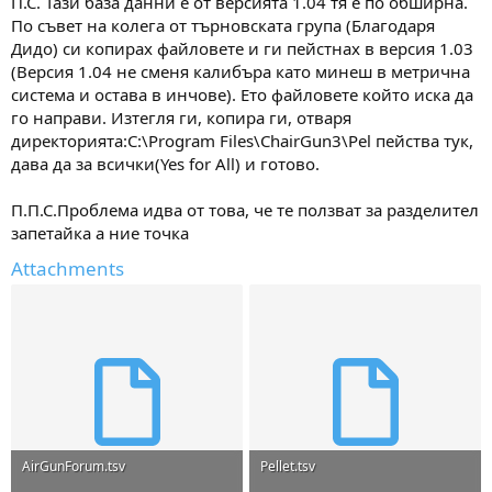
П.С. Тази база данни е от версията 1.04 тя е по обширна.
По съвет на колега от търновската група (Благодаря
Дидо) си копирах файловете и ги пейстнах в версия 1.03
(Версия 1.04 не сменя калибъра като минеш в метрична
система и остава в инчове). Ето файловете който иска да
го направи. Изтегля ги, копира ги, отваря
директорията:C:\Program Files\ChairGun3\Pel пейства тук,
дава да за всички(Yes for All) и готово.
П.П.С.Проблема идва от това, че те ползват за разделител
запетайка а ние точка
Attachments
AirGunForum.tsv
Pellet.tsv