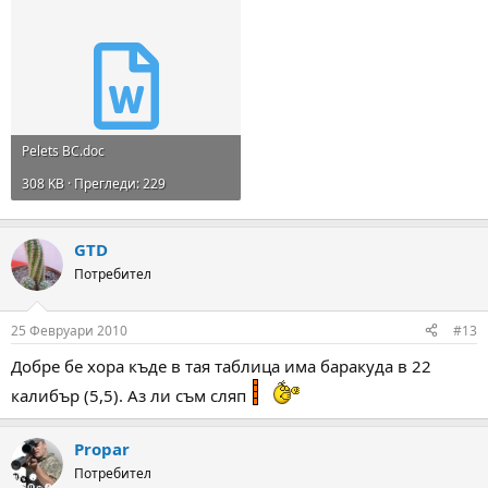
Pelets BC.doc
308 KB · Прегледи: 229
GTD
Потребител
25 Февруари 2010
#13
Добре бе хора къде в тая таблица има баракуда в 22
калибър (5,5). Аз ли съм сляп
Propar
Потребител