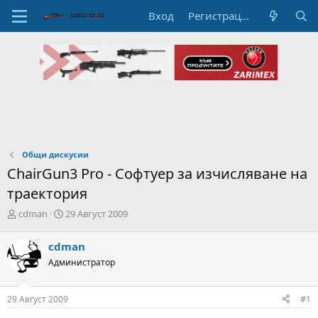
Вход
Регистрация
Общи дискусии
ChairGun3 Pro - Софтуер за изчисляване на
траектория
А
Н
cdman
29 Август 2009
в
а
т
ч
cdman
о
а
Администратор
р
л
н
н
а
а
29 Август 2009
#1
т
Д
е
а