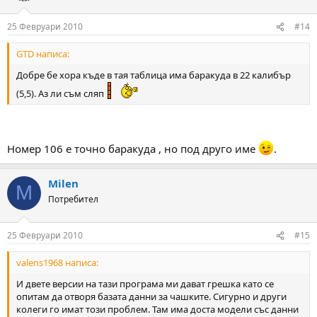
25 Февруари 2010
#14
GTD написа:
Добре бе хора къде в тая таблица има баракуда в 22 калибър
(5,5). Аз ли съм сляп
Номер 106 е точно баракуда , но под друго име
.
Milen
M
Потребител
25 Февруари 2010
#15
valens1968 написа:
И двете версии на тази програма ми дават грешка като се
опитам да отворя базата данни за чашките. Сигурно и други
колеги го имат този проблем. Там има доста модели със данни