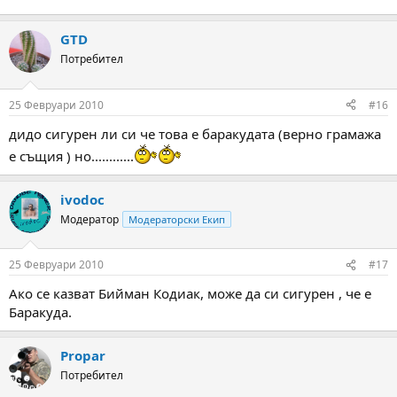
GTD
Потребител
25 Февруари 2010
#16
дидо сигурен ли си че това е баракудата (верно грамажа
е същия ) но............
ivodoc
Модератор
Модераторски Екип
25 Февруари 2010
#17
Ако се казват Бийман Кодиак, може да си сигурен , че е
Баракуда.
Propar
Потребител