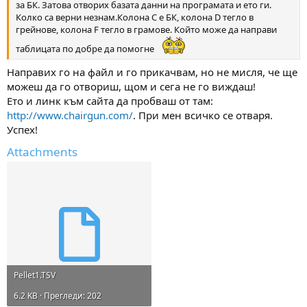
за БК. Затова отворих базата данни на програмата и ето ги.
Колко са верни незнам.Колона С е БК, колона D тегло в
грейнове, колона F тегло в грамове. Който може да направи
таблицата по добре да помогне
Направих го на файл и го прикачвам, но не мисля, че ще
можеш да го отвориш, щом и сега не го виждаш!
Ето и линк към сайта да пробваш от там:
http://www.chairgun.com/
. При мен всичко се отваря.
Успех!
Attachments
Pellet1.TSV
6.2 KB · Прегледи: 202