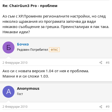
Re: ChairGun3 Pro - проблем
Аз съм с XP.Променях регионалните настройки, но след
няколко щракания из програмата започва да вади
някакво съобщение за грешка. Преинсталирах я пак така.
Някакви идеи?
Бочко
Б
Редовен Потребител
ФТКС
2 Февруари 2010
#8
Ако си с новата версия 1.04 от нея е проблема.
Махни я и си сложи 1.03.
Anonymous
A
Гост
2 Февруари 2010
#9