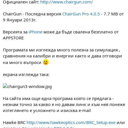
Официален сайт:
http://www.chairgun.com/
м
т
а
а
ChairGun - Последна версия
ChairGun Pro 4.0.5
- 7.7 MB от
т
9 Януари 2013г.
а
Версията за
iPhone
може да бъде свалена безплатно от
APPSTORE
Програмата ми изглежда много полезна за симулация ,
сравнения на калибри и енергии както и дава отговори
на много въпроси
екрана изглежда така:
На сайта има още една програма която се предлага -
незнам точно за какво е но давам линк и към нея понеже
изтеглянето е усложнето и изисква e-mail
Hawke BRC
http://www.hawkeoptics.com/BRC_Setup.exe
или