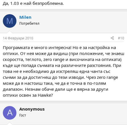
Да, 1.03 е най безпроблемна.
Milen
M
Потребител
14 Февруари 2010
#10
Програмката е много интересна! Но е за настройка на
оптики. От нея може да видиш (при положение, че знаеш
скоростта, теглото, zero range и височината на оптиката)
къде ще попада съчмата на различните разстояния. При
това не е необходимо да изстреляш една чанта със
съчми за да достигнеш до тези изводи. Чрез zero range
може да я настоиш така, че да е точна в по-голям
диапазон. Незнам обаче дали ще е вярна за други
оптики освен за Hawke?
Anonymous
A
Гост