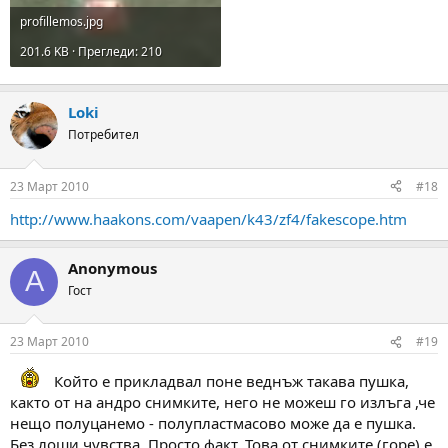
profillemos.jpg
201.6 KB · Прегледи: 210
Loki
Потребител
23 Март 2010
#18
http://www.haakons.com/vaapen/k43/zf4/fakescope.htm
Anonymous
A
Гост
23 Март 2010
#19
Който е прикладвал поне веднъж такава пушка,
както от на андро снимките, него не можеш го излъга ,че
нещо полуцанемо - полупластмасово може да е пушка.
Без лоши чувства. Просто факт. Това от снимките (горе) е