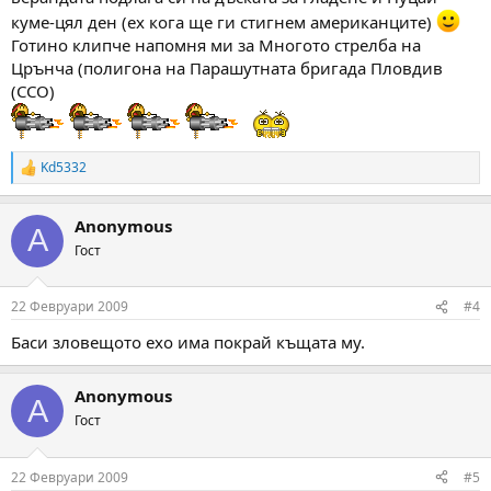
куме-цял ден (ех кога ще ги стигнем американците)
Готино клипче напомня ми за Мнoгoто стрелба на
Црънча (полигона на Парашутната бригада Пловдив
(СCО)
Kd5332
R
e
a
Anonymous
c
A
t
Гост
i
o
n
22 Февруари 2009
#4
s
:
Баси зловещото ехо има покрай къщата му.
Anonymous
A
Гост
22 Февруари 2009
#5