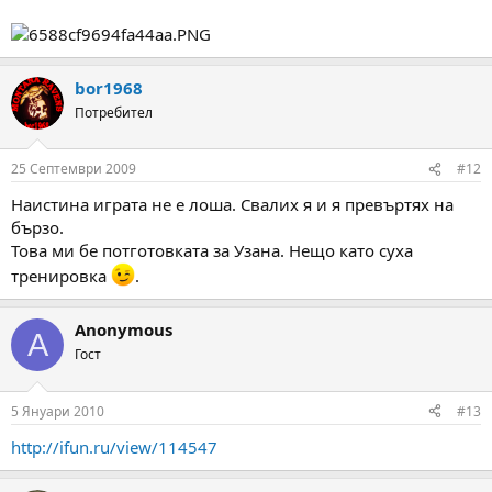
bor1968
Потребител
25 Септември 2009
#12
Наистина играта не е лоша. Свалих я и я превъртях на
бързо.
Това ми бе потготовката за Узана. Нещо като суха
тренировка
.
Anonymous
A
Гост
5 Януари 2010
#13
http://ifun.ru/view/114547