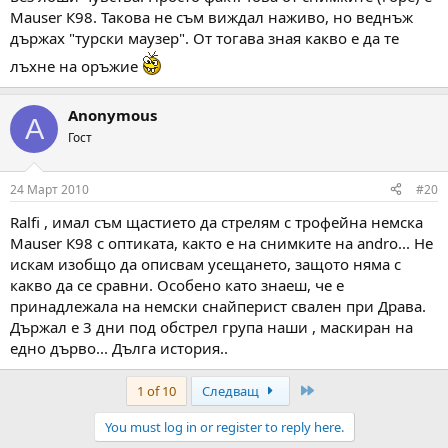
Mauser К98. Такова не съм виждал наживо, но веднъж
държах "турски маузер". От тогава зная какво е да те
лъхне на оръжие
Anonymous
A
Гост
24 Март 2010
#20
Ralfi , имал съм щастието да стрелям с трофейна немска
Mauser К98 с оптиката, както е на снимките на andro... Не
искам изобщо да описвам усещането, защото няма с
какво да се сравни. Особено като знаеш, че е
принадлежала на немски снайперист свален при Драва.
Държал е 3 дни под обстрел група наши , маскиран на
едно дърво... Дълга история..
Last
1 of 10
Следващ
You must log in or register to reply here.