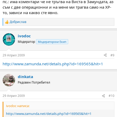
пс.: има коментари че не тръгва на Виста в Замундата, аз
съм с две операционни и на мене ми трагва само на ХP-
то, зависи на какво сте явно.
Добрислав
R
e
a
ivodoc
c
t
Модератор
Модераторски Екип
i
o
n
29 Април 2009
#9
s
:
http://www.zamunda.net/details.php?id=169565&hit=1
dinkata
Редовен Потребител
29 Април 2009
#10
ivodoc написа:
http://www.zamunda.net/details.php?id=169565&hit=1