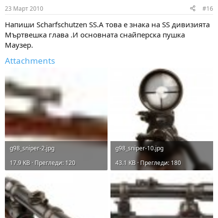
23 Март 2010
#16
Напиши Scharfschutzen SS.А това е знака на SS дивизията
Мъртвешка глава .И основната снайперска пушка
Маузер.
Attachments
g98_sniper-2.jpg
g98_sniper-10.jpg
17.9 KB · Прегледи: 120
43.1 KB · Прегледи: 180