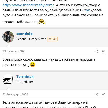
а
а
http://www.shooterready.com/
. А ето го и като софтуер с
т
пълни възможности за офлайн упражнения -
тук
/десен
а
бутон и Save as/. Тренирайте, че националната среща на
пролет наближава
scandalo
Редовен Потребител
ФТКС
23 Януари 2009
#2
Браво хора скоро май ще кандидатствам в морската
пехота на САЩ
Termina4
Потребител
22 Февруари 2009
#3
Тези американци са си пичове Вади снипера на
верандата подлага си на дъската за гладене и Пуцай