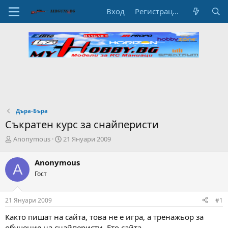
Вход
Регистрация
Дъра-Бъра
Съкратен курс за снайперисти
А
Н
Anonymous
21 Януари 2009
в
а
т
ч
Anonymous
A
о
а
Гост
р
л
н
н
а
а
21 Януари 2009
#1
т
Д
е
а
Както пишат на сайта, това не е игра, а тренажьор за
м
т
обучение на снайперисти. Ето сайта -