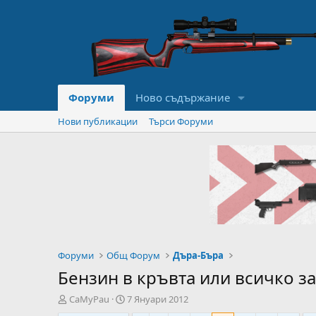
Форуми
Ново съдържание
Нови публикации
Търси Форуми
Форуми
Общ Форум
Дъра-Бъра
Бензин в кръвта или всичко за
А
Н
CaMyPau
7 Януари 2012
в
а