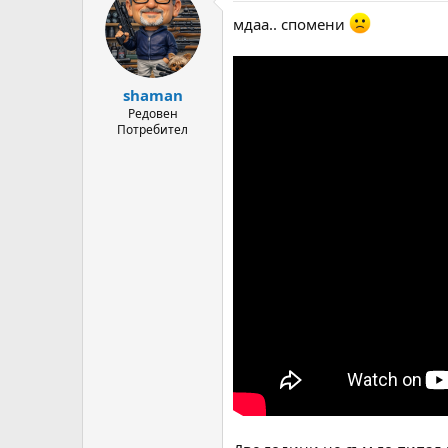
t
мдаа.. спомени
i
o
n
s
:
shaman
Редовен
Потребител