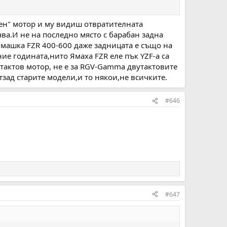
еден" мотор и му видиш отвратителната
ва.И не на последно място с барабан задна
 Ямашка FZR 400-600 даже задницата е също на
ие годината,нито Ямаха FZR еле пък YZF-a са
итактов мотор, не е за RGV-Gamma двутактовите
тзад старите модели,и то някои,не всичките.
#646
#647