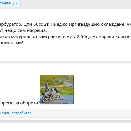
ледващ
рбуратор, Цпи 50сс 2т, Пиаджо Нрг въздушно охлаждане, Яма
 от нещо съм насреща.
мков материал от заигравките ми с 2 50цц минарели хоризо
анията ми!
 време за обороти?
 един потребител