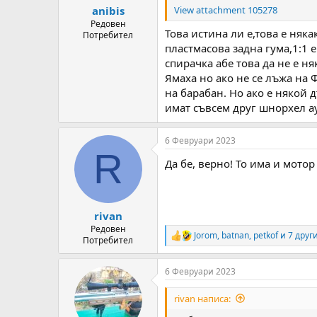
:
View attachment 105278
anibis
Редовен
Това истина ли е,това е няк
Потребител
пластмасова задна гума,1:1 
спирачка абе това да не е н
Ямаха но ако не се лъжа на 
на барабан. Но ако е някой 
имат съвсем друг шнорхел ау
6 Февруари 2023
R
Да бе, верно! То има и мото
rivan
Редовен
Jorom
,
batnan
,
petkof
и 7 друг
R
Потребител
e
a
6 Февруари 2023
c
t
i
rivan написа:
o