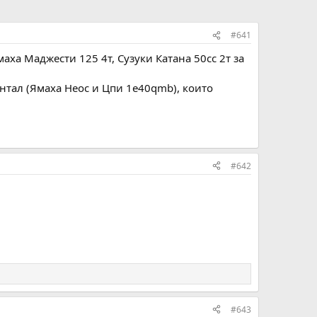
#641
ха Маджести 125 4т, Сузуки Катана 50сс 2т за
нтал (Ямаха Неос и Цпи 1e40qmb), които
#642
#643