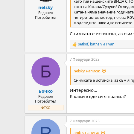
s
като тия нашенските ВИДА СПОР
:
като на Катана/Сузуки/ Огледал
nelsky
Катана няма значение годината,
Редовен
четиритактов мотор, не е за RG
Потребител
модели,и то някои,не всичките.
Снимката е истинска, аз съм 
petkof
,
batnan
и
rivan
R
e
a
7 Февруари 2023
c
Б
t
i
nelsky написа:
o
n
Снимката е истинска, аз съм я п
s
:
Интересно...
Бочко
Я кажи къде си я правил?
Редовен
Потребител
ФТКС
7 Февруари 2023
R
anibis написа: