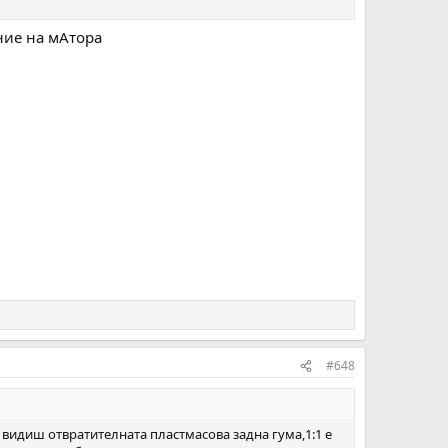
ние на мАтора
#648
му видиш отвратителната пластмасова задна гума,1:1 е