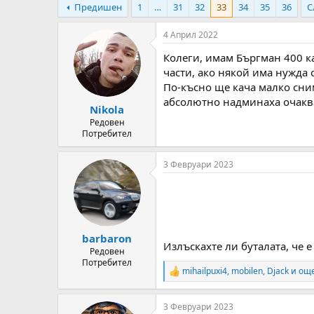
Предишен
1
…
31
32
33
34
35
36
С
т
ч
о
а
р
л
4 Април 2022
н
н
Колеги, имам Бъргман 400 ка
а
а
т
Д
части, ако някой има нужда
е
а
По-късно ще кача малко сни
м
т
абсолютно надминаха очакв
Nikola
а
а
т
Редовен
Потребител
а
3 Февруари 2023
barbaron
Излъскахте ли буталата, че е
Редовен
Потребител
mihailpuxi4
,
mobilen
,
Djack
и още
R
e
a
3 Февруари 2023
c