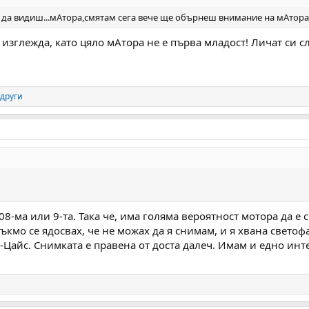
за да видиш...мАтора,смятам сега вече ще обърнеш внимание на мАтора
изглежда, като цяло мАтора не е първа младост! Личат си с
 други
08-ма или 9-та. Така че, има голяма вероятност мотора да 
кмо се ядосвах, че не можах да я снимам, и я хвана светоф
Цайс. Снимката е правена от доста далеч. Имам и едно инте