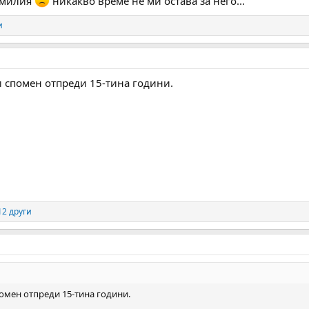
л милия
никакво време не ми остава за него...
и
и спомен отпреди 15-тина години.
12 други
помен отпреди 15-тина години.