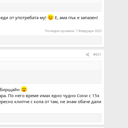
леди от употребата му!
Е, ама пък е запазен!
Последна промяна:
7 Февруари 2023
#651
е сбирщайн
ара. По него време имах едно чудно Сони с 15х
ресно клипче с кола от там, не знам обаче дали