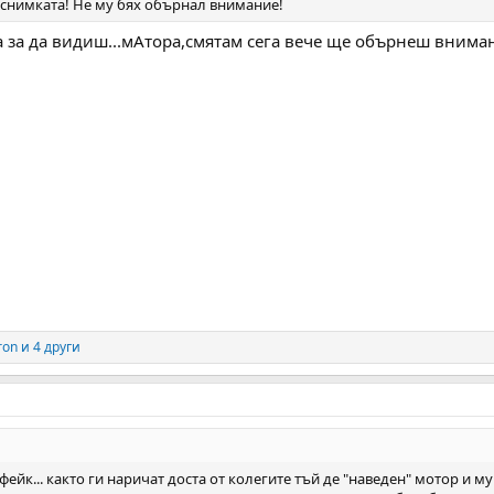
а снимката! Не му бях обърнал внимание!
ка за да видиш...мАтора,смятам сега вече ще обърнеш внима
ron
и 4 други
 фейк... както ги наричат доста от колегите тъй де "наведен" мотор и 