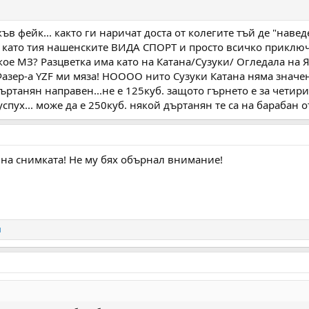
акъв фейк... както ги наричат доста от колегите тъй де "нав
е като тия нашенските ВИДА СПОРТ и просто всичко приключ
якое МЗ? Разцветка има като на Катана/Сузуки/ Огледала на
Фазер-а YZF ми мяза! НОООО нито Сузуки Катана няма значен
дъртанян направен...не е 125куб. защото гърнето е за четир
спух... може да е 250куб. някой дъртанян те са на барабан о
р на снимката! Не му бях обърнал внимание!
и