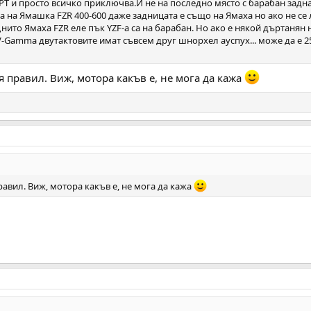
Т и просто всичко приключва.И не на последно място с барабан задна 
а на Ямашка FZR 400-600 даже задницата е също на Ямаха но ако не с
нито Ямаха FZR еле пък YZF-a са на барабан. Но ако е някой дъртанян н
V-Gamma двутактовите имат съвсем друг шнорхел ауспух... може да е 25
я правил. Виж, мотора какъв е, не мога да кажа
равил. Виж, мотора какъв е, не мога да кажа