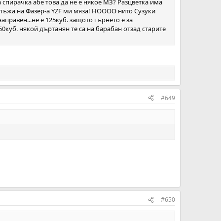
спирачка абе това да не е някое МЗ? Разцветка има
е лъжа на Фазер-а YZF ми мяза! НОООО нито Сузуки
аправен...не е 125куб. защото гърнето е за
0куб. някой дъртанян те са на барабан отзад старите
#649
#650