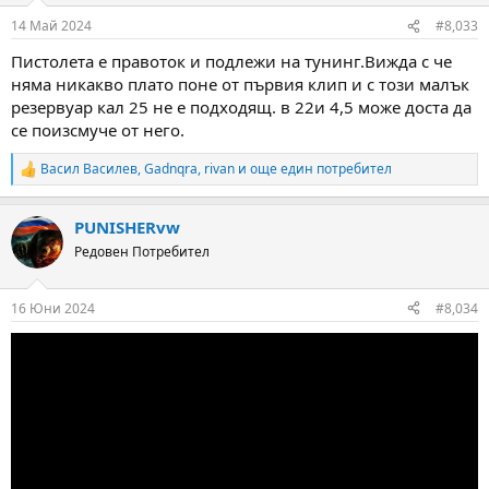
14 Май 2024
#8,033
Пистолета е правоток и подлежи на тунинг.Вижда с че
няма никакво плато поне от първия клип и с този малък
резервуар кал 25 не е подходящ. в 22и 4,5 може доста да
се поизсмуче от него.
Васил Василев
,
Gadnqra
,
rivan
и още един потребител
R
e
a
PUNISHERvw
c
t
Редовен Потребител
i
o
n
16 Юни 2024
#8,034
s
: