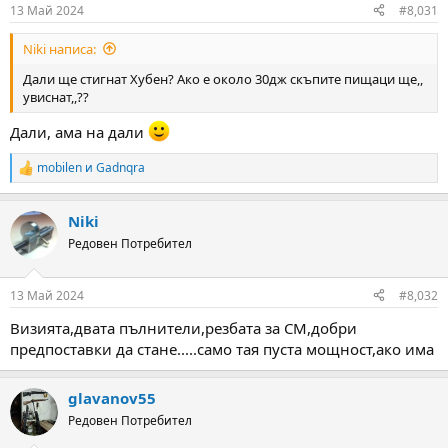
13 Май 2024
#8,031
Niki написа:
Дали ще стигнат Хубен? Ако е около 30дж скъпите пищаци ще,,
увиснат,,??
Дали, ама на дали
mobilen
и
Gadnqra
R
e
a
Niki
c
t
Редовен Потребител
i
o
n
13 Май 2024
#8,032
s
:
Визията,двата пълнители,резбата за СМ,добри
предпоставки да стане.....само тая пуста мощност,ако има
glavanov55
Редовен Потребител