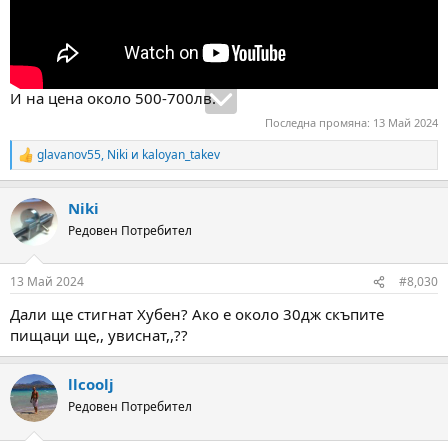
И на цена около 500-700лв.
Последна промяна:
13 Май 2024
glavanov55
,
Niki
и
kaloyan_takev
R
e
a
Niki
c
t
Редовен Потребител
i
o
n
13 Май 2024
#8,030
s
:
Дали ще стигнат Хубен? Ако е около 30дж скъпите
пищаци ще,, увиснат,,??
llcoolj
Редовен Потребител