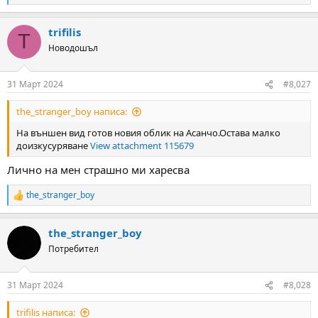
e
a
trifilis
c
T
t
Новодошъл
i
o
n
31 Март 2024
#8,027
s
:
the_stranger_boy написа:
На външен вид готов новия облик на Асанчо.Остава малко
доизкусуряване
View attachment 115679
Лично на мен страшно ми харесва
the_stranger_boy
R
e
a
the_stranger_boy
c
t
Потребител
i
o
n
31 Март 2024
#8,028
s
:
trifilis написа: