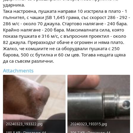
ударника.
Така настроена, пушката направи 10 изстрела в плато - 1
пълнител, с чашки JSB 1,645 грама, със скорост 286 - 292 -
286 м/с - около 70 джаула. Стартово налягане - 240 бара.
Крайно налягане - 200 бара. Максималната сила, която
показа пушката е 316 м/с, с въпросния проектил - около
82 джаула. Преразходът обаче е огромен и няма плато.
Жалко, че комшиите не са оборудвали пушката с 250
барова, 500 сс бутилка и 60 см цев. Тогава нещата щяха
да са съвсем различни.
Attachments
20240323_193322.jpg
20240323_193315.jpg
185.5 KB · Прегледи: 44
306.7 KB · Прегледи: 44