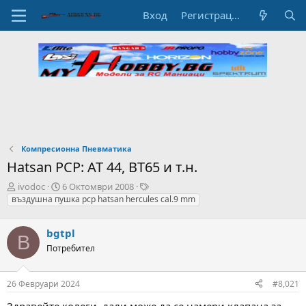
Вход
Регистрация
Компресионна Пневматика
Hatsan PCP: AT 44, ВТ65 и т.н.
А
Н
T
ivodoc
6 Октомври 2008
в
а
a
въздушна пушка pcp hatsan hercules cal.9 mm
т
ч
g
о
а
s
bgtpl
р
л
B
н
н
Потребител
а
а
т
Д
26 Февруари 2024
#8,021
е
а
м
т
Здравейте колеги, дали може да се намери клапана за