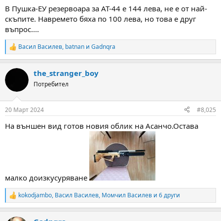
В Пушка-ЕУ резервоара за АТ-44 е 144 лева, не е от най-
скъпите. Навремето бяха по 100 лева, но това е друг
въпрос....
Васил Василев
,
batnan
и
Gadnqra
R
e
a
the_stranger_boy
c
t
Потребител
i
o
n
20 Март 2024
#8,025
s
:
На външен вид готов новия облик на Асанчо.Остава
малко доизкусуряване
kokodjambo
,
Васил Василев
,
Момчил Василев
и 6 други
R
e
a