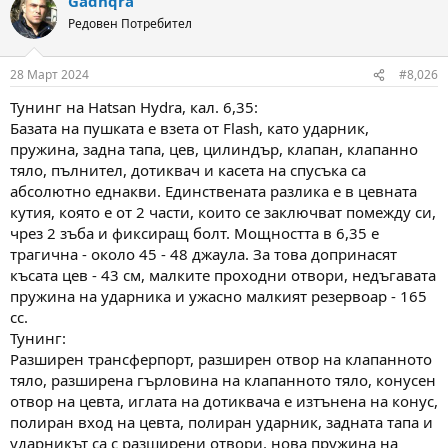
Gadnqra
c
t
Редовен Потребител
i
o
n
28 Март 2024
#8,026
s
:
Тунинг на Hatsan Hydra, кал. 6,35:
Базата на пушката е взета от Flash, като ударник,
пружина, задна тапа, цев, цилиндър, клапан, клапанно
тяло, пълнител, дотиквач и касета на спусъка са
абсолютно еднакви. Единствената разлика е в цевната
кутия, която е от 2 части, които се заключват помежду си,
чрез 2 зъба и фиксиращ болт. Мощността в 6,35 е
трагична - около 45 - 48 джаула. За това допринасят
късата цев - 43 см, малките проходни отвори, недъгавата
пружина на ударника и ужасно малкият резервоар - 165
сс.
Тунинг:
Разширен трансферпорт, разширен отвор на клапанното
тяло, разширена гърловина на клапанното тяло, конусен
отвор на цевта, иглата на дотиквача е изтънена на конус,
полиран вход на цевта, полиран ударник, задната тапа и
ударникът са с разширени отвори, нова пружина на