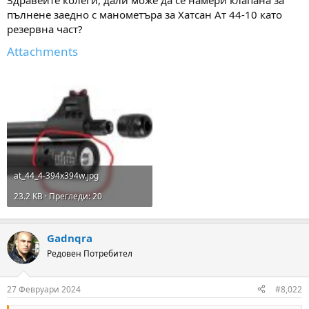
а
а
пълнене заедно с манометъра за Хатсан Ат 44-10 като
т
а
резервна част?
Attachments
at_44_4-394x394w.jpg
23.2 KB · Прегледи: 20
Gadnqra
Редовен Потребител
27 Февруари 2024
#8,022