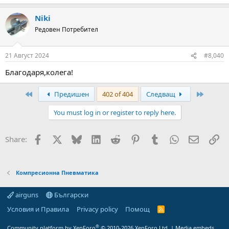
e
a
Niki
c
t
Редовен Потребител
i
o
n
21 Август 2024
#8,040
s
:
Благодаря,колега!
First
Last
Предишен
402 of 404
Следващ
You must log in or register to reply here.
Facebook
X
Bluesky
LinkedIn
Reddit
Pinterest
Tumblr
WhatsApp
Email
Вм
Share:
Компресионна Пневматика
airguns
Български
Условия и Правила
Privacy policy
Помощ
R
S
S
®
Community platform by XenForo
© 2010-2026 XenForo Ltd.
|
Media embeds