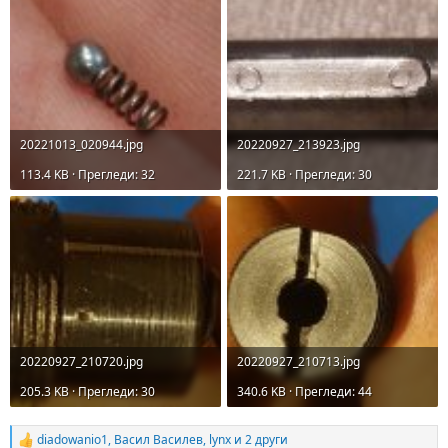
20221013_020944.jpg
20220927_213923.jpg
113.4 KB · Прегледи: 32
221.7 KB · Прегледи: 30
20220927_210720.jpg
20220927_210713.jpg
205.3 KB · Прегледи: 30
340.6 KB · Прегледи: 44
diadowanio1
,
Васил Василев
,
lynx
и 2 други
R