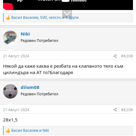
Васил Василев
,
SVD
,
venciru
и 6 други
R
e
a
Niki
c
t
Редовен Потребител
i
o
n
21 Август 2024
#8,038
s
:
Някой да каже каква е резбата на клапаното тяло към
цилиндъра на АТ то?Благодаря
dilom08
Редовен Потребител
21 Август 2024
#8,039
28х1,5
Васил Василев
и
Niki
R