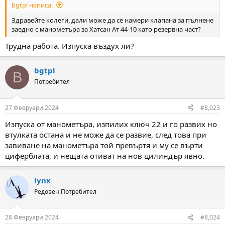
bgtpl написа:
Здравейте колеги, дали може да се намери клапана за пълнене
заедно с манометъра за Хатсан Ат 44-10 като резервна част?
Трудна работа. Изпуска въздух ли?
bgtpl
B
Потребител
27 Февруари 2024
#8,023
Изпуска от манометъра, изпилих ключ 22 и го развих но
втулката остана и не може да се развие, след това при
завиване на манометъра той превъртя и му се върти
циферблата, и нещата отиват на нов цилиндър явно.
lynx
Редовен Потребител
28 Февруари 2024
#8,024