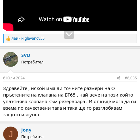
лаик
и
glavanov55
R
e
a
SVD
c
t
Потребител
i
o
n
6 Юли 2024
#8,035
s
:
Здравейте , някой има ли точните размери на О
пръстените на клапана на БТ65 , най вече на този който
уплътнява клапана към резервоара . И от къде мога да си
взема по качествени така и така ще го разглобявам
защото изпуска .
jony
J
Потребител