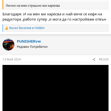
Лично на мен страшно ми харесва
Благодаря .И на мен ми харесва и най-вече се кефя на
редуктора ,работи супер ,и мога да го настройвам отвън
Васил Василев
и
Hidden
R
e
a
PUNISHERvw
c
t
Редовен Потребител
i
o
n
13 Май 2024
#8,029
s
: