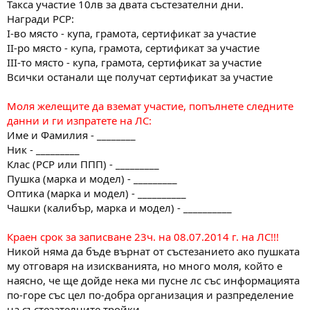
Такса участие 10лв за двата състезателни дни.
Награди РСР:
І-во място - купа, грамота, сертификат за участие
ІІ-ро място - купа, грамота, сертификат за участие
ІІІ-то място - купа, грамота, сертификат за участие
Всички останали ще получат сертификат за участие
Моля желещите да вземат участие, попълнете следните
данни и ги изпратете на ЛС:
Име и Фамилия - ________
Ник - _________
Клас (РСР или ППП) - _________
Пушка (марка и модел) - _________
Оптика (марка и модел) - __________
Чашки (калибър, марка и модел) - __________
Краен срок за записване 23ч. на 08.07.2014 г. на ЛС!!!
Никой няма да бъде върнат от състезанието ако пушката
му отговаря на изискванията, но много моля, който е
наясно, че ще дойде нека ми пусне лс със информацията
по-горе със цел по-добра организация и разпределение
на състезателните тройки.