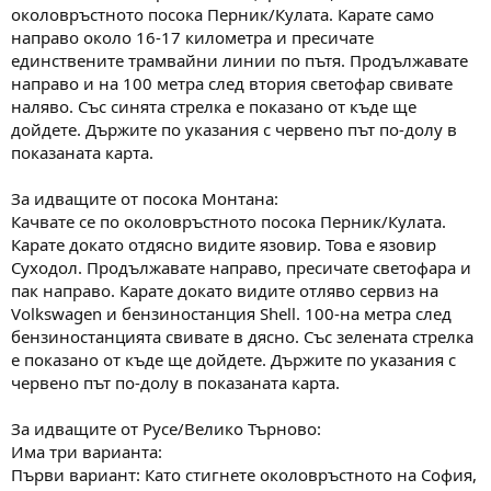
околовръстното посока Перник/Кулата. Карате само
направо около 16-17 километра и пресичате
единствените трамвайни линии по пътя. Продължавате
направо и на 100 метра след втория светофар свивате
наляво. Със синята стрелка е показано от къде ще
дойдете. Държите по указания с червено път по-долу в
показаната карта.
За идващите от посока Монтана:
Качвате се по околовръстното посока Перник/Кулата.
Карате докато отдясно видите язовир. Това е язовир
Суходол. Продължавате направо, пресичате светофара и
пак направо. Карате докато видите отляво сервиз на
Volkswagen и бензиностанция Shell. 100-на метра след
бензиностанцията свивате в дясно. Със зелената стрелка
е показано от къде ще дойдете. Държите по указания с
червено път по-долу в показаната карта.
За идващите от Русе/Велико Търново:
Има три варианта:
Първи вариант: Като стигнете околовръстното на София,