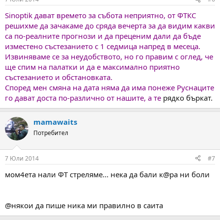
Sinoptik дават времето за събота неприятно, от ФТКС
решихме да зачакаме до сряда вечерта за да видим какви
са по-реалните прогнози и да преценим дали да бъде
изместено състезанието с 1 седмица напред в месеца.
Извиняваме се за неудобството, но го правим с оглед, че
ще спим на палатки и да е максимално приятно
състезанието и обстановката.
Според мен смяна на дата няма да има понеже Руснаците
го дават доста по-различно от нашите, а те
рядко бъркат.
mamawaits
Потребител
7 Юли 2014
#7
мом4ета нали ФТ стреляме... нека да бали к@ра ни боли
@някои да пише ника ми правилно в саита