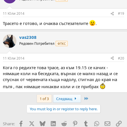
11 Юли 2014
#19
Трасето е готово, и очаква състезателите
.
vas2308
Редовен Потребител
ФТКС
11 Юли 2014
#20
Кога го редихте това трасе, аз към 19.15 се качих -
нямаше коли на беседката, върнах се малко назад и се
спуснах от червената къща надолу, стигнах до края на
пътя , пак нямаше никакви коли и се прибрах
Last
1 of 3
Следващ
You must log in or register to reply here.
Facebook
X
Bluesky
LinkedIn
Reddit
Pinterest
Tumblr
WhatsApp
Email
Вм
Share: