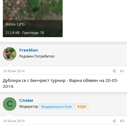
Bonsa 3.JPG
212.8 KB · Прегледи: 78
FreeMan
Редовен Потребител
18 Юни 2014
#2
Дублира се с Бенчрест турнир - Варна обявен на 20-05-
2014.
Слави
С
Модератор
Модераторски Екип
ФТДМ
18 Юни 2014
#3