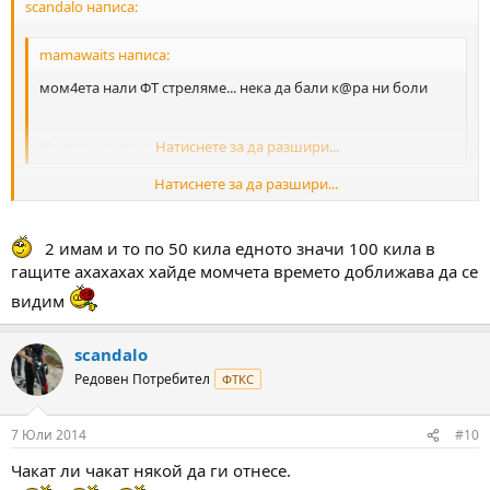
scandalo написа:
mamawaits написа:
мом4ета нали ФТ стреляме... нека да бали к@ра ни боли
@някои да пише ника ми правилно в саита
Натиснете за да разшири...
Натиснете за да разшири...
Ха ха ха и аз така мисля Алекс нека си вали нали е ФТ.
Ще ти го ооправя ника ей сега как беше Монарх ли
.
2 имам и то по 50 кила едното значи 100 кила в
гащите axaxaxax хайде момчета времето доближава да се
видим
scandalo
Редовен Потребител
ФТКС
7 Юли 2014
#10
Чакат ли чакат някой да ги отнесе.