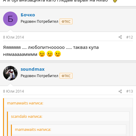
Бочко
Б
Редовен Потребител
ФТКС
8 Юли 2014
#12
Яяяяяяя .... любопитнооооо ..... такваз купа
нямааааамммм
soundmax
Редовен Потребител
ФТКС
8 Юли 2014
#13
mamawaits написа:
scandalo написа:
mamawaits написа: