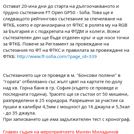
а
а
Остават 20-ина дни до старта на дългоочакваното и
т
трудно състезание FT Open GP50 - Sofia. Това ще е
а
следващото рейтингово състезание за спечелване на
ФТКБ, която е организирана от ФТКС в ролята му на RGB
за България и с подкрепата на ФТДМ и колеги. Всеки
състезателен ден ще бъде отделен кръг и ще носи точки
за ФТКБ. Повече за Регламент за провеждане на
състезания по ФТ на ФТКС и правилата за провеждане на
ФТКБ:
http://www.ft-sofia.com/?page_id=339
Състезанието ще се проведе в м. "Бонсови поляни" в
"гората" отбелязано със жълт цвят на картите по-долу
над кв. Горна баня в гр. София (където се проведе и
последната година). Трасето ще се състои от 50 мишени,
разпределени в 25 коридора. Разрешени за участие са
пушки в калибри 4,5мм с мощност до 16 джаула и 5,5кал
- до 35 джаула.
При записването ще има задължителен тест с хронограф.
Главен съдия на мероприятието Милен Миладинов