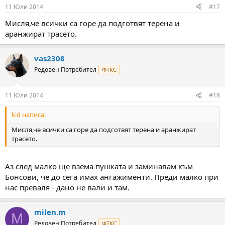
11 Юли 2014
#17
Мисля,че всички са горе да подготвят терена и
аранжират трасето.
vas2308
Редовен Потребител
ФТКС
11 Юли 2014
#18
kid написа:
Мисля,че всички са горе да подготвят терена и аранжират
трасето.
Aз след малко ще взема пушката и заминавам към
Бонсови, че до сега имах ангажименти. Преди малко при
нас преваля - дано не вали и там.
milen.m
M
Редовен Потребител
ФТКС