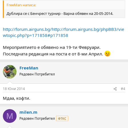
FreeMan написа:
Дублира се с Бенчрест турнир - Варна обявен на 20-05-2014.
http://forum.airguns.bg/http://forum.airguns.bg/phpBB3/vie
wtopic.php?p=171858#p171858
Мероприятието е обявено на 19-ти Февруари.
Последната редакция на поста е от 8-ми Април.
FreeMan
Редовен Потребител
18 Юни 2014
#4
Мдаа, кофти.
milen.m
M
Редовен Потребител
ФТКС