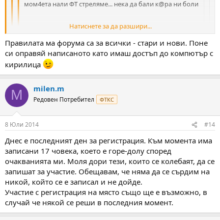
мом4ета нали ФТ стреляме... нека да бали к@ра ни боли
Натиснете за да разшири...
@някои да пише ника ми правилно в саита
Натиснете за да разшири...
Правилата ма форума са за всички - стари и нови. Поне
Натиснете за да разшири...
си оправяй написаното като имаш достъп до компютър с
Ха ха ха и аз така мисля Алекс нека си вали нали е ФТ.
кирилица
Ще ти го ооправя ника ей сега как беше Монарх ли
.
2 imam i to po 50 kila ednoto zna4i 100 kila v gastite axaxaxax xaide
mom4eta vremeto doblizava da se vidim
milen.m
M
Редовен Потребител
ФТКС
8 Юли 2014
#14
Днес е последният ден за регистрация. Към момента има
записани 17 човека, което е горе-долу според
очакванията ми. Моля дори тези, които се колебаят, да се
запишат за участие. Обещавам, че няма да се сърдим на
никой, който се е записал и не дойде.
Участие с регистрация на място също ще е възможно, в
случай че някой се реши в последния момент.