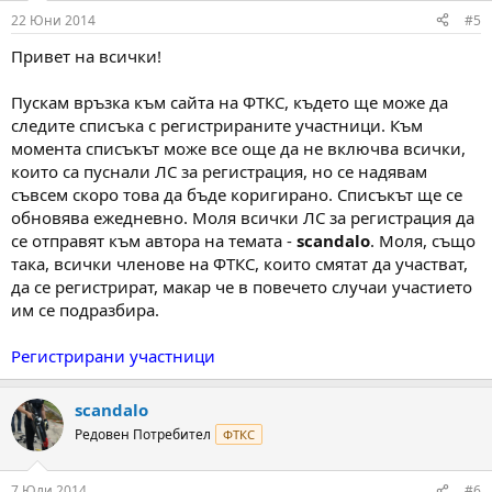
22 Юни 2014
#5
Привет на всички!
Пускам връзка към сайта на ФТКС, където ще може да
следите списъка с регистрираните участници. Към
момента списъкът може все още да не включва всички,
които са пуснали ЛС за регистрация, но се надявам
съвсем скоро това да бъде коригирано. Списъкът ще се
обновява ежедневно. Моля всички ЛС за регистрация да
се отправят към автора на темата -
scandalo
. Моля, също
така, всички членове на ФТКС, които смятат да участват,
да се регистрират, макар че в повечето случаи участието
им се подразбира.
Регистрирани участници
scandalo
Редовен Потребител
ФТКС
7 Юли 2014
#6