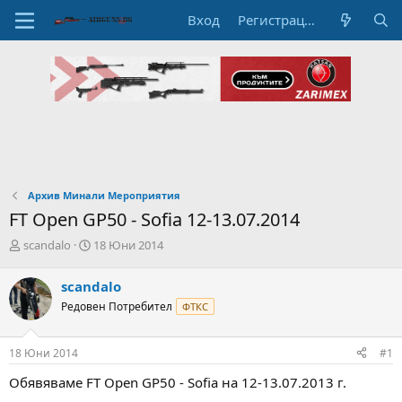
Вход
Регистрация
Архив Минали Мероприятия
FT Open GP50 - Sofia 12-13.07.2014
А
Н
scandalo
18 Юни 2014
в
а
т
ч
scandalo
о
а
Редовен Потребител
ФТКС
р
л
н
н
а
а
18 Юни 2014
#1
т
Д
е
а
Обявяваме FT Open GP50 - Sofia на 12-13.07.2013 г.
м
т