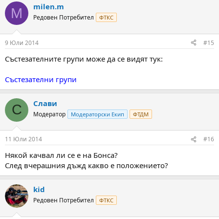
milen.m
M
Редовен Потребител
ФТКС
9 Юли 2014
#15
Състезателните групи може да се видят тук:
Състезателни групи
Слави
С
Модератор
Модераторски Екип
ФТДМ
11 Юли 2014
#16
Някой качвал ли се е на Бонса?
След вчерашния дъжд какво е положението?
kid
Редовен Потребител
ФТКС