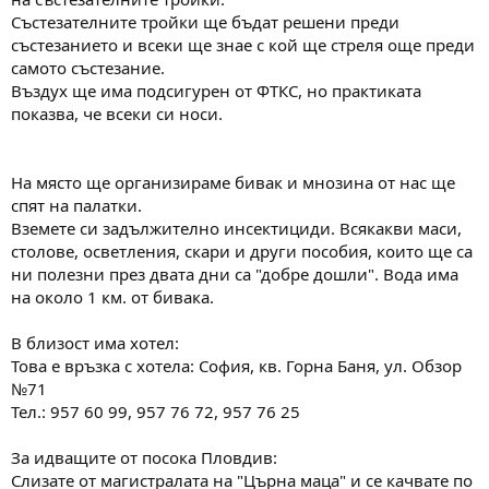
Състезателните тройки ще бъдат решени преди
състезанието и всеки ще знае с кой ще стреля още преди
самото състезание.
Въздух ще има подсигурен от ФТКС, но практиката
показва, че всеки си носи.
На място ще организираме бивак и мнозина от нас ще
спят на палатки.
Вземете си задължително инсектициди. Всякакви маси,
столове, осветления, скари и други пособия, които ще са
ни полезни през двата дни са "добре дошли". Вода има
на около 1 км. от бивака.
В близост има хотел:
Това е връзка с хотела: София, кв. Горна Баня, ул. Обзор
№71
Тел.: 957 60 99, 957 76 72, 957 76 25
За идващите от посока Пловдив:
Слизате от магистралата на "Църна маца" и се качвате по