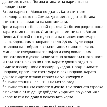
да свиете в ляво. Тогава отивате на варианта на
пловдивчани.
Втори вариант: Малко по-дълъг. Като стигнете
околовръстното на София, да свиете в дясно. Тогава
отивате на варианта на монтанчани.
Трети вариант: Това е най-прекия. От ботевградско шосе
карате само направо. Стигате до паметника на Васил
Левски. Покрай него в дясно и на първия светофар в
ляво. Карата само направо около 7,5 км. Булеварда
свършва на Т-образно кръстовище. Свивате в ляво.
Минавате следващия светофар и след около 200м
свивате косо в дясно. Излизате на околовръстното шосе
и тръгвате на ляво по него. Карате докато отдясно
видите язовир. Това е язовир Суходол. Продължавате
направо, пресичате светофара и пак направо. Карата
докато видите отляво сервиз на Volkswagen и
бензиностанция Shell. 100-на метра след
бензиностанцията свивате в дясно. Със зелената стрелка
е показано от къде ще дойдете. Държите по указания с
червено път по-долу в показаната карта.
За всякакви въпроси и подробности съм на