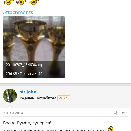
Attachments
20140707_154638.jpg
256 KB · Прегледи: 59
sir John
Редовен Потребител
ФТКС
7 Юли 2014
#11
Браво Румба, супер са!
А и организацията като гледам върви на ниво