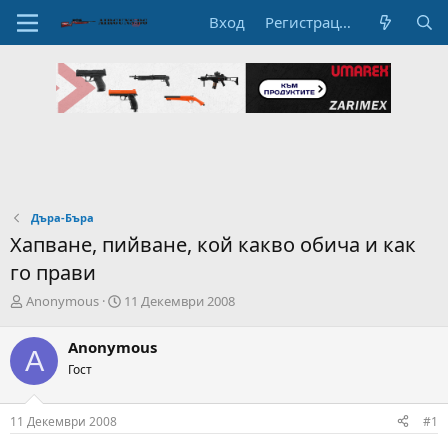
Вход
Регистрация
Дъра-Бъра
Хапване, пийване, кой какво обича и как
го прави
А
Н
Anonymous
11 Декември 2008
в
а
т
ч
Anonymous
A
о
а
Гост
р
л
н
н
а
а
11 Декември 2008
#1
т
Д
е
а