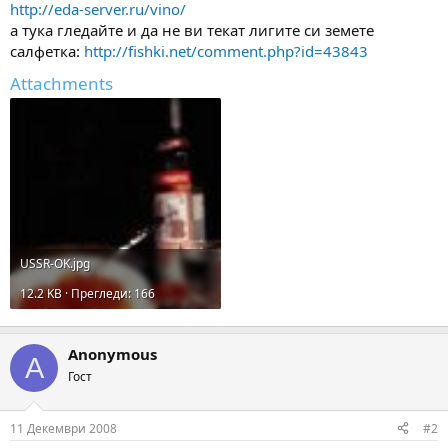
http://eda-server.ru/vino/
а тука гледайте и да не ви текат лигите си земете
салфетка:
http://fishki.net/comment.php?id=43843
Attachments
USSR-OK.jpg
12.2 KB · Прегледи: 166
Anonymous
A
Гост
11 Декември 2008
#2