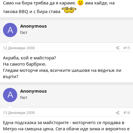
Само на бира трябва да я караме.
ама хайде, на
такова BBQ и с бира става
Anonymous
A
Гост
12 Декември 2008
#15
Акраба, кой е майстора?
На самото барбркю.
Гледам моторче има, всичките шишове на веднъж ли
върти?
Anonymous
A
Гост
13 Декември 2008
#16
Една подсказка за майсторите - моторчето се продава в
Метро на смешна цена. Сега обаче иде зима и вероятно е