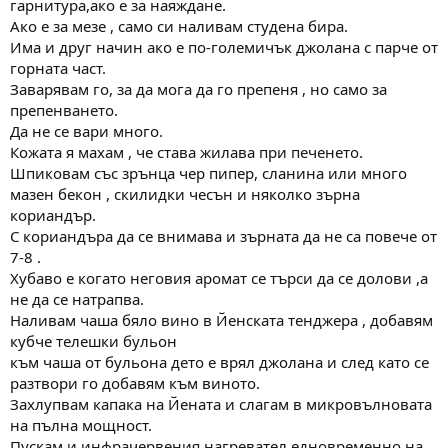
гарнитура,ако е за наяждане.
Ако е за мезе , само си наливам студена бира.
Има и друг начин ако е по-големичък джолана с парче от
горната част.
Заварявам го, за да мога да го препеня , но само за
препенването.
Да не се вари много.
Кожата я махам , че става жилава при печенето.
Шпиковам със зрънца чер пипер, сланина или много
мазен бекон , скилидки чесън и няколко зърна
кориандър.
С кориандъра да се внимава и зърната да не са повече от
7-8 .
Хубаво е когато неговия аромат се търси да се долови ,а
не да се натрапва.
Наливам чаша бяло вино в Йенската тенджера , добавям
кубче телешки бульон
към чаша от бульона дето е врял джолана и след като се
разтвори го добавям към виното.
Захлупвам капака на Йената и слагам в микровълновата
на пълна мощност.
Пускам и инфрачервения нагревател едновременно на