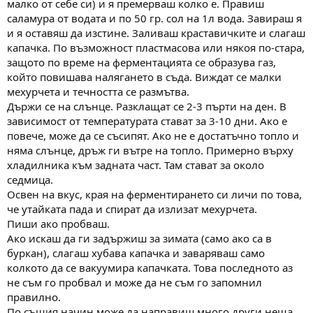
малко от себе си) и я премерваш колко е. Правиш
саламура от водата и по 50 гр. сол на 1л вода. Завираш я
и я оставяш да изстине. Заливаш краставичките и слагаш
капачка. По възможност пластмасова или някоя по-стара,
защото по време на ферментацията се образува газ,
който повишава налягането в съда. Виждат се малки
мехурчета и течността се размътва.
Държи се на слънце. Разклащат се 2-3 пърти на ден. В
зависимост от температурата стават за 3-10 дни. Ако е
повече, може да се съсипят. Ако не е достатъчно топло и
няма слънце, дръж ги вътре на топло. Примерно върху
хладилника към задната част. Там стават за около
седмица.
Освен на вкус, края на ферментирането си личи по това,
че утайката пада и спират да излизат мехурчета.
Пиши ако пробваш.
Ако искаш да ги задържиш за зимата (само ако са в
буркан), слагаш хубава капачка и заваряваш само
колкото да се вакуумира капачката. Това последното аз
не съм го пробвал и може да не съм го запомнил
правилно.
По същия начин може да направиш много други неща.