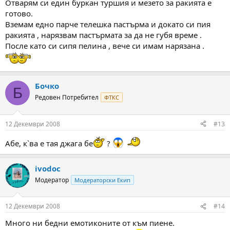
Отварям си един буркан туршия и мезето за ракията е
готово.
Вземам едно парче телешка пастърма и докато си пия
ракията , нарязвам пастърмата за да не губя време .
После като си сипя пелина , вече си имам нарязана .
Бочко
Б
Редовен Потребител
ФТКС
12 Декември 2008
#13
Абе, к`ва е тая джага бе
?
ivodoc
Модератор
Модераторски Екип
12 Декември 2008
#14
Много ни бедни емотиконите от към пиене.