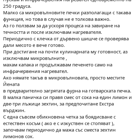
250 градуса.
Малко са микровълновите печки разполагащи с такава
функция, но това в случая не е толкова важно.
Аз го ползвам за да ускоря процеса на завиране на
течността и после изключвам нагревателя.
Периодично с клечка от дървено шишче се проверява
дали месото е вече готово.
При достигане на почти кулинарната му готовност, аз
изключвам микровълните ,
махам капака и продължавам печенето само на
инфрачервения нагревател.
Ако нямате такъв в микровълновата, просто местите
Йената
в предварително загрятата фурна на готварската печка.
В малка паничка си правя смес от сока на един лимон и
две-три лъжици зехтин, за предпочитане Екстра
върджин.
С една съвсем обикновена четка за боядисване с
естествен косъм ( ако е с изкуствен се стопяват ),
започвам периодично да мажа със сместа зехтин
лимонов сок.