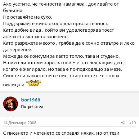
Ако усетите, че течността намалява , доливайте от
бульона.
Не оставяйте на сухо.
Поддържайте ниво около два пръста течност.
Като добие вида , който ви удовлетворява тоест
апетитно златисто запечено.
Като разрежете месото , трябва да е сочно отвътре и леко
да червенее.
Може да се консумира както топло, така и студено.
На мен лично ми харесва повече на следващия ден ,
когато е желирало, но така е по-подходящо за мезе.
Сипете си каквото ви се пие, въоръжете се с нож и
вилица и
.
bor1968
Потребител
14 Декември 2008
#19
С писането и четенето се справях някак, но от тези