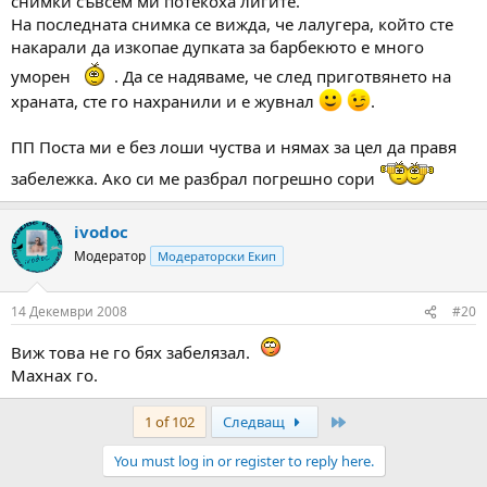
снимки съвсем ми потекоха лигите.
На последната снимка се вижда, че лалугера, който сте
накарали да изкопае дупката за барбекюто е много
уморен
. Да се надяваме, че след приготвянето на
храната, сте го нахранили и е жувнал
.
ПП Поста ми е без лоши чуства и нямах за цел да правя
забележка. Ако си ме разбрал погрешно сори
ivodoc
Модератор
Модераторски Екип
14 Декември 2008
#20
Виж това не го бях забелязал.
Махнах го.
Last
1 of 102
Следващ
You must log in or register to reply here.