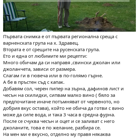
Първата снимка е от първата регионална среща с
варненската група на х. Здравец.
Втората е от срещите на русенската група.
Ето и една от любимите ми рецепти:
Много обичам да си направя ,свински джолан или
джоланчета, зависи от размера.
Слагам ги в гювеча или в по-голямо гърне.
А бе в пръстен съд с капак.
Добавям сол, черен пипер на зърна, дафинов лист и
чесън на скилидки, сипвам малко вино ( бяло за
предпочитане иначе потъмняват от червеното, но
добрия вкус остава), който не обича да готви с вино
може да сипе вода, и така 3 часа в средна фурна.
После се счуква чесън и оцет и се заливат с него
джоланите, това е по желание, разбира се.
На мен ми е вкусно, отделно му правя някаква