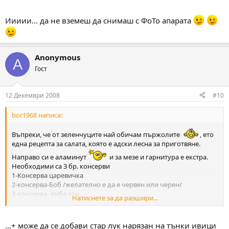
Иииии... да не вземеш да снимаш с ФоТо апарата
Anonymous
A
Гост
12 Декември 2008
#10
bor1968 написа:
Въпреки, че от зеленчуците най обичам пържолите
, ето
една рецепта за салата, която е адски лесна за приготвяне.
Направо си е аламинут
и за мезе и гарнитура е екстра.
Необходими са 3 бр. консерви
1-Консерва царевичка
2-консерва-Боб /желателно е да е червен или черен/
3-консерва- риба тон
Натиснете за да разшири...
Трите консерви се отварят, отцеждат, омешват и салатата е
готова. По желание може да се добави и размеси с нея 1 - 2
лъжици майонеза
.
...+ може да се добави стар лук нарязан на тънки ивици