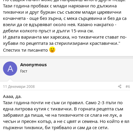
Тази година пробвах с млади нарязани по дължина
тиквички и друг буркан със съвсем млади царевични
кочанчета - още без зърна, с мека сърцевина и без да са
взели да се вдървяват около нея. Казано накратко -
дебели колкото пръст и дълги 15-ина см.
И двата варианта ми харесаха, но тиквичките стават по-
хубави по рецептата за стерилизирани краставички."
Спестих ти писането
Anonymous
A
Гост
11 Декември 2008
#6
Аааа, да.
Тази година почти не съм си правил. Само 2-3 пъти по
една литрова кутия с тиквички. В горната рецепта съм
забравил да пиша, че на тиквичките се слага не лук, а
чесън и пресен копър, а не с цвят и семена. Но който е ял
пържени тиквики, би трябвало и сам да се сети.