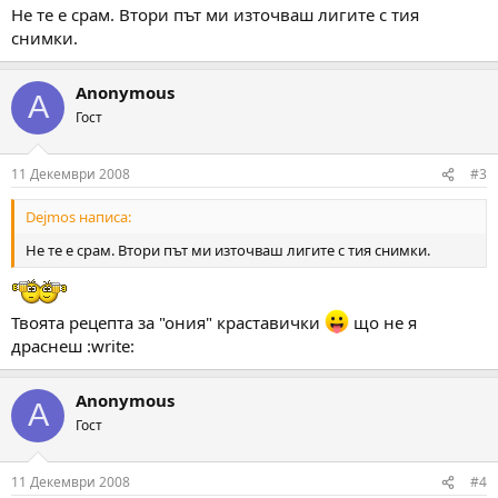
Не те е срам. Втори път ми източваш лигите с тия
снимки.
Anonymous
A
Гост
11 Декември 2008
#3
Dejmos написа:
Не те е срам. Втори път ми източваш лигите с тия снимки.
Твоята рецепта за "ония" краставички
що не я
драснеш :write:
Anonymous
A
Гост
11 Декември 2008
#4