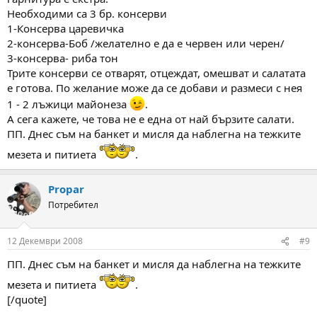
Необходими са 3 бр. консерви
1-Консерва царевичка
2-консерва-Боб /желателно е да е червен или черен/
3-консерва- риба тон
Трите консерви се отварят, отцеждат, омешват и салатата
е готова. По желание може да се добави и размеси с нея
1 - 2 лъжици майонеза
.
А сега кажете, че това не е една от най бързите салати.
ПП. Днес съм на банкет и мисля да наблегна на тежките
мезета и питиета
.
Propar
Потребител
12 Декември 2008
#9
ПП. Днес съм на банкет и мисля да наблегна на тежките
мезета и питиета
.
[/quote]