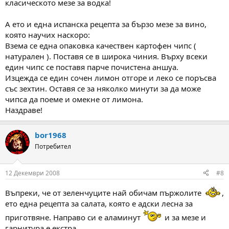
класическото мезе за водка!
А ето и една испанска рецепта за бързо мезе за вино,
която научих наскоро:
Взема се една опаковка качествен картофен чипс (
натурален ). Поставя се в широка чиния. Върху всеки
един чипс се поставя парче почистена аншуа.
Изцежда се един сочен лимон отгоре и леко се поръсва
със зехтин. Оставя се за няколко минути за да може
чипса да поеме и омекне от лимона.
Наздраве!
bor1968
Потребител
12 Декември 2008
#8
Въпреки, че от зеленчуците най обичам пържолите
,
ето една рецепта за салата, която е адски лесна за
приготвяне. Направо си е аламинут
и за мезе и
гарнитура е екстра.