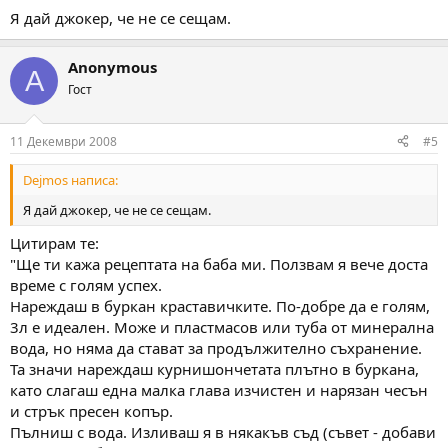
Я дай джокер, че не се сещам.
Anonymous
A
Гост
11 Декември 2008
#5
Dejmos написа:
Я дай джокер, че не се сещам.
Цитирам те:
"Ще ти кажа рецептата на баба ми. Ползвам я вече доста
време с голям успех.
Нареждаш в буркан краставичките. По-добре да е голям,
3л е идеален. Може и пластмасов или туба от минерална
вода, но няма да стават за продължително съхранение.
Та значи нареждаш курнишончетата плътно в буркана,
като слагаш една малка глава изчистен и нарязан чесън
и стрък пресен копър.
Пълниш с вода. Изливаш я в някакъв съд (съвет - добави