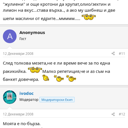
А сега кажете, че това не е една от най бързите салати.
"жулиени" и още кротони да хрупат,олио/зехтин и
ПП. Днес съм на банкет и мисля да наблегна на тежките мезета
лимон на вкус...става върха.., а ако му шибнеш и две
и питиета
.
шепи маслини от едрите...ммммм.....
Anonymous
A
Гост
12 Декември 2008
#11
След толкова мезета,не е ли време вече за по една
ракикийка.
Малко репетиция,че и аз съм на
банкет довечера.
ivodoc
Модератор
Модераторски Екип
12 Декември 2008
#12
Моята е по-бърза.