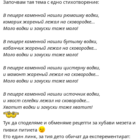
Започвам тая тема с едно стихотворение:
м
т
а
а
В пещере каменной нашли рюмашку водки,
т
комарик жареный лежал на сковородке...
а
Мало водки и закуски тоже мало!
В пещере каменной нашли бутылку водки,
кабанчик жареный лежал на сковородке...
Мало водки и закуски тоже мало!
В пещере каменной нашли цистерну водки,
и мамонт жареный лежал на сковородке...
Мало водки и закуски тоже мало!
В пещере каменной нашли источник водки,
и хвост селедки лежал на сковородке...
Хватит водки и закуски тоже хватит!
Тук да споделяме и обменяме рецепти за хубави мезета и
пивки питиета
Ето един линк, за тия дето обичат да експерементират: