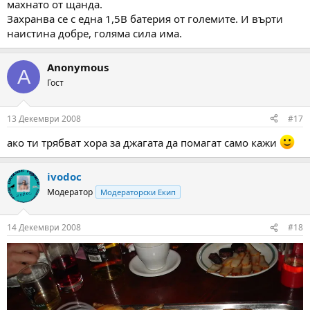
махнато от щанда.
Захранва се с една 1,5В батерия от големите. И върти
наистина добре, голяма сила има.
Anonymous
A
Гост
13 Декември 2008
#17
ако ти трябват хора за джагата да помагат само кажи
ivodoc
Модератор
Модераторски Екип
14 Декември 2008
#18