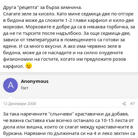
Друга "рецепта" за бърза зимнина.
Слагате зеле за кисело. Като мине седмица-две по-отгоре
в бидона може да сложите 1-2 глави карфиол и кило-две
моркови. Морковите е добре да са в някаква торбичка, за
да не ги търсите после надълбоко. За още седмица-две,
зависи от температурата в помещението са готови за
ядене. И са много вкусни. А ако има червено зеле в
бидона, може да се насладите и на силно очудените
физиономии на гостите, когато им предложите розов
карфиол.
Anonymous
A
Гост
12 Декември 2008
#7
За така наречените "слънчеви" краставички да добавя,
че важна съставка към всичко останало са 10-15 листа от
дюла или вишна, които се слагат между краставичките в
буркана. Нарязани по дължината си на 4 и леко зехтин са