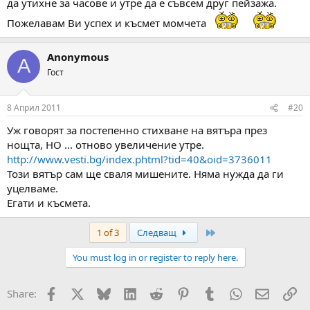
да утихне за часове и утре да е съвсем друг пейзажа.
Пожелавам Ви успех и късмет момчета
Anonymous
A
Гост
8 Април 2011
#20
Уж говорят за постепенно стихване на вятъра през
нощта, НО ... отново увеличение утре.
http://www.vesti.bg/index.phtml?tid=40&oid=3736011
Този вятър сам ще сваля мишените. Няма нужда да ги
уцелваме.
Егати и късмета.
Last
1 of 3
Следващ
You must log in or register to reply here.
Facebook
X
Bluesky
LinkedIn
Reddit
Pinterest
Tumblr
WhatsApp
Email
Вм
Share: