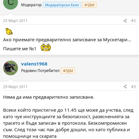
С
Модератор
Модераторски Екип
ФТДМ
25 Март 2011
#2
Ако приемате предварително записване за Мускетари...
Пишете ме №1
valens1968
Редовен Потребител
ФТДМ
29 Март 2011
#3
Няма да има предварително записване.
Всеки който пристигне до 11.45 ще може да учства, след
като чуе инструкциите за безопасност, разясненията за
трасето и бъде записан в протокола. Безкомпромисен
съм. След този час пак добре дошли, но като публика и
помощници на скарата