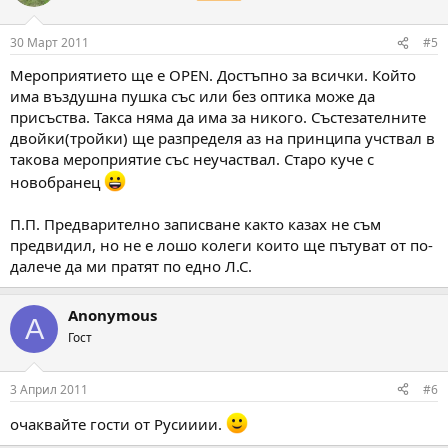
30 Март 2011
#5
Мероприятието ще е OPEN. Достъпно за всички. Който
има въздушна пушка със или без оптика може да
присъства. Такса няма да има за никого. Състезателните
двойки(тройки) ще разпределя аз на принципа учствал в
такова мероприятие със неучаствал. Старо куче с
новобранец
П.П. Предварително записване както казах не съм
предвидил, но не е лошо колеги които ще пътуват от по-
далече да ми пратят по едно Л.С.
Anonymous
A
Гост
3 Април 2011
#6
очаквайте гости от Русииии.