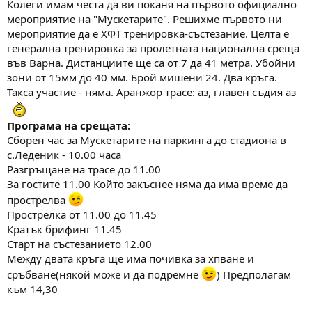
Колеги имам честа да ви поканя на първото официално
м
т
мероприятие на "Мускетарите". Решихме първото ни
а
а
мероприятие да е ХФТ тренировка-състезание. Целта е
т
генерална тренировка за пролетната национална среща
а
във Варна. Дистанциите ще са от 7 да 41 метра. Убойни
зони от 15мм до 40 мм. Брой мишени 24. Два кръга.
Такса участие - няма. Аранжор трасе: аз, главен съдия аз
Програма на срещата:
Сборен час за Мускетарите на паркинга до стадиона в
с.Леденик - 10.00 часа
Разгръщане на трасе до 11.00
За гостите 11.00 Който закъснее няма да има време да
прострелва
Прострелка от 11.00 до 11.45
Кратък брифинг 11.45
Старт на състезанието 12.00
Между двата кръга ще има почивка за хпване и
сръбване(някой може и да подремне
) Предполагам
към 14,30