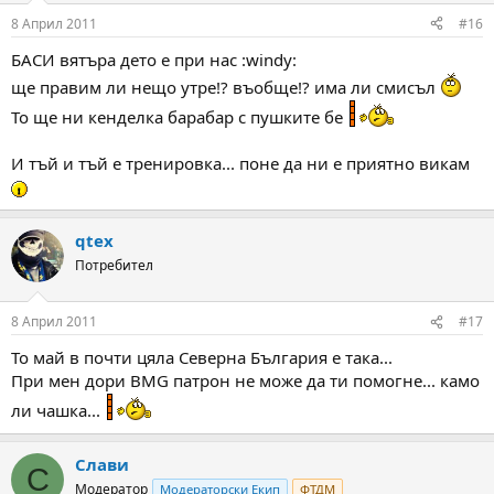
8 Април 2011
#16
БАСИ вятъра дето е при нас :windy:
ще правим ли нещо утре!? въобще!? има ли смисъл
То ще ни кенделка барабар с пушките бе
И тъй и тъй е тренировка... поне да ни е приятно викам
qtex
Потребител
8 Април 2011
#17
То май в почти цяла Северна България е така...
При мен дори BMG патрон не може да ти помогне... камо
ли чашка...
Слави
С
Модератор
Модераторски Екип
ФТДМ