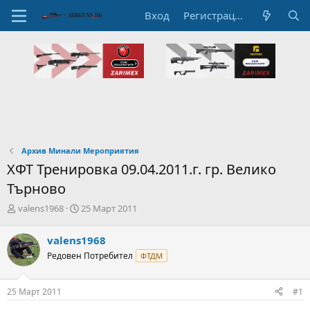
Вход
Регистрация
Архив Минали Мероприятия
ХФТ Тренировка 09.04.2011.г. гр. Велико
Търново
А
Н
valens1968
25 Март 2011
в
а
т
ч
valens1968
о
а
Редовен Потребител
ФТДМ
р
л
н
н
а
а
25 Март 2011
#1
т
Д
е
а