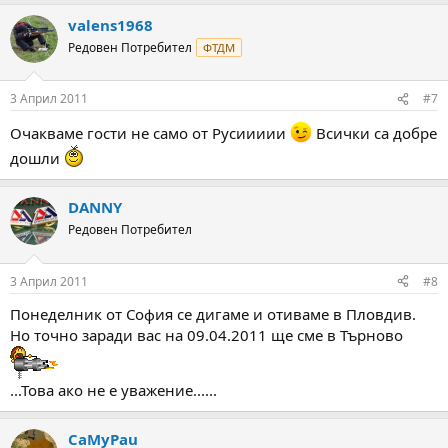
valens1968
Редовен Потребител
ФТДМ
3 Април 2011
#7
Очакваме гости не само от Русиииии
Всички са добре
дошли
DANNY
Редовен Потребител
3 Април 2011
#8
Понеделник от София се дигаме и отиваме в Пловдив.
Но точно заради вас на 09.04.2011 ще сме в Търново
...Това ако не е уважение......
CaMyPau