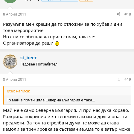
8 Април 2011
#18
Разумът в мен крещи да го отложим за по хубави дни
това мероприятие.
Но съм се обещал да присъствам, така че:
Организатора да реши
st_beer
Редовен Потребител
8 Април 2011
#19
qtex написа:
То май в почти цяла Северна България е така...
Май не е само Северна България. И при нас дука кораво.
Разкрива покриви,летят тенекии саксии и други опасни
предмети. За точна стрелба и дума не може да става
камоли за тренировка за състезание.Ама то е вятър може