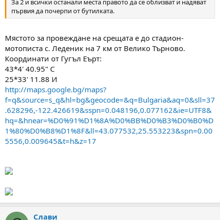
За 2 и всички останали места правото да се облизват и надяват
първия да почерпи от бутилката.
Мястото за провеждане на срещата е до стадион-
мотописта с. Леденик на 7 км от Велико Търново.
Координати от Гугъл Еърт:
43*4' 40.95" С
25*33' 11.88 И
http://maps.google.bg/maps?
f=q&source=s_q&hl=bg&geocode=&q=Bulgaria&aq=0&sll=37
.628296,-122.426619&sspn=0.048196,0.077162&ie=UTF8&
hq=&hnear=%D0%91%D1%8A%D0%BB%D0%B3%D0%B0%D
1%80%D0%B8%D1%8F&ll=43.077532,25.553223&spn=0.00
5556,0.009645&t=h&z=17
Слави