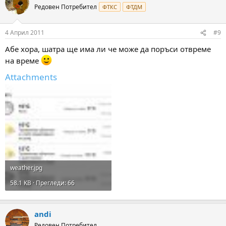
Редовен Потребител
ФТКС
ФТДМ
4 Април 2011
#9
Абе хора, шатра ще има ли че може да поръси отвреме
на време
Attachments
weather.jpg
58.1 KB · Прегледи: 66
andi
Редовен Потребител