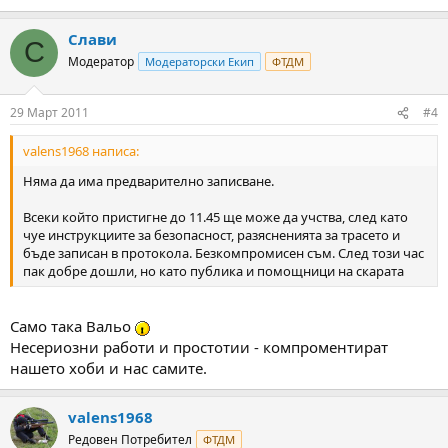
Слави
С
Модератор
Модераторски Екип
ФТДМ
29 Март 2011
#4
valens1968 написа:
Няма да има предварително записване.
Всеки който пристигне до 11.45 ще може да учства, след като
чуе инструкциите за безопасност, разясненията за трасето и
бъде записан в протокола. Безкомпромисен съм. След този час
пак добре дошли, но като публика и помощници на скарата
Само така Вальо
Несериозни работи и простотии - компроментират
нашето хоби и нас самите.
valens1968
Редовен Потребител
ФТДМ