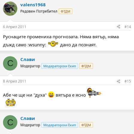
valens1968
Редовен Потребител
ФТДМ
6 Април 2011
#14
Руснаците промениха прогнозата. Няма вятър, няма
дъжд само :wsunny:
дано да познаят.
Слави
С
Модератор
Модераторски Екип
ФТДМ
8 Април 2011
#15
Абе че ще ни "духа"
вятъра е ясно
Слави
С
Модератор
Модераторски Екип
ФТДМ