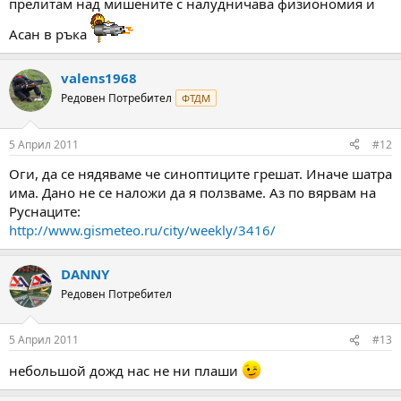
прелитам над мишените с налудничава физиономия и
Асан в ръка
valens1968
Редовен Потребител
ФТДМ
5 Април 2011
#12
Оги, да се нядяваме че синоптиците грешат. Иначе шатра
има. Дано не се наложи да я ползваме. Аз по вярвам на
Руснаците:
http://www.gismeteo.ru/city/weekly/3416/
DANNY
Редовен Потребител
5 Април 2011
#13
небольшой дожд нас не ни плаши