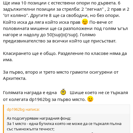
Ще има 10 позиции с естествени опори по дървета. 6
задължителни позиции за стрелба: 2 "легнал" , 2 прав и 2
"от коляно". Другите 8 ще са свободни, но без опори.
Който иска да ляга който иска прав
По-вече от
половината мишени ще са разположени под голям ъгъл
нагоре и надолу до 50[sup]о[/sup]. Голямо
предизвикателство за всички който ще присъстват.
Класирането ще е общо. Разделение по класове няма да
има.
За първо, второ и трето място грамоти осигурени от
Архитекта.
Голямата награда е една
Шише което не се търкаля
от колегата dp1962bg за първо място.
dp1962bg написа:
Аз подсигурявам наградния фонд:
За 1 място - една бутилка която не може да се търкаля пълна
със тъмножълта течност;