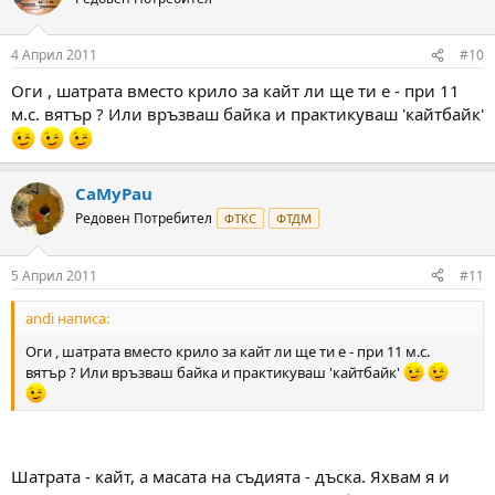
4 Април 2011
#10
Оги , шатрата вместо крило за кайт ли ще ти е - при 11
м.с. вятър ? Или връзваш байка и практикуваш 'кайтбайк'
CaMyPau
Редовен Потребител
ФТКС
ФТДМ
5 Април 2011
#11
andi написа:
Оги , шатрата вместо крило за кайт ли ще ти е - при 11 м.с.
вятър ? Или връзваш байка и практикуваш 'кайтбайк'
Шатрата - кайт, а масата на съдията - дъска. Яхвам я и