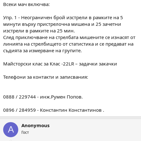
Всеки мач включва:
Упр. 1 - Неограничен брой изстрели в рамките на 5
минути върху пристрелочна мишена и 25 зачетни
изстрели в рамките на 25 мин.
След приключване на стрелбата мишените се изнасят от
линията на стрелбището от статистика и се предават на
съдията за измерване на групите.
Майсторски клас за Клас -22LR – задачки закачки
Телефони за контакти и записвания:
0888 / 229744 - инж.Румен Попов.
0896 / 284959 - Константин Константинов .
Anonymous
A
Гост