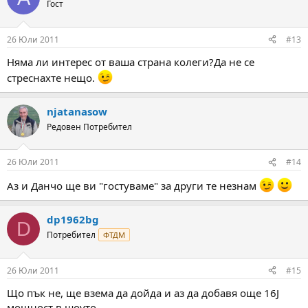
Гост
26 Юли 2011
#13
Няма ли интерес от ваша страна колеги?Да не се
стреснахте нещо.
njatanasow
Редовен Потребител
26 Юли 2011
#14
Аз и Данчо ще ви "гостуваме" за други те незнам
dp1962bg
D
Потребител
ФТДМ
26 Юли 2011
#15
Що пък не, ще взема да дойда и аз да добавя още 16J
мощност в шоуто.