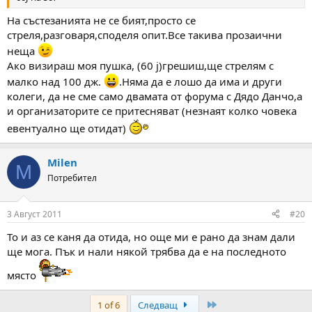
На състезанията не се бият,просто се
стреля,разговаря,споделя опит.Все такива прозаични
неща
Ако визираш моя пушка, (60 j)грешиш,ще стрелям с
малко над 100 дж.
.Няма да е лошо да има и други
колеги, да не сме само двамата от форума с Дядо Данчо,а
и организаторите се притесняват (незнаят колко човека
евентуално ще отидат)
Milen
M
Потребител
3 Август 2011
#20
То и аз се каня да отида, но още ми е рано да знам дали
ще мога. Пък и нали някой трябва да е на последното
място
Last
1 of 6
Следващ