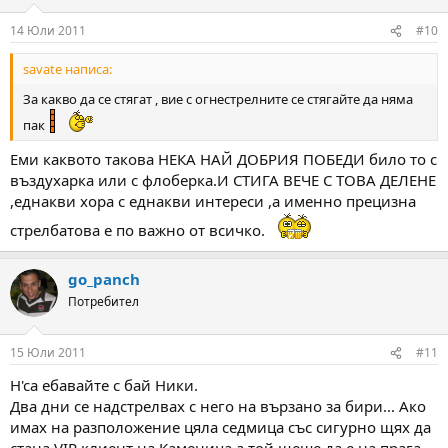
14 Юли 2011
#10
savate написа:
За какво да се стягат , вие с огнестрелните се стягайте да няма
пак
Еми каквото такова НЕКА НАЙ ДОБРИЯ ПОБЕДИ било то с
въздухарка или с флоберка.И СТИГА ВЕЧЕ С ТОВА ДЕЛЕНЕ
,еднакви хора с еднакви интереси ,а именно прецизна
стрелбатова е по важно от всичко.
go_panch
Потребител
15 Юли 2011
#11
Н'са ебавайте с бай Ники.
Два дни се надстрелвах с него на вързано за бири... Ако
имах на разположение цяла седмица със сигурно щях да