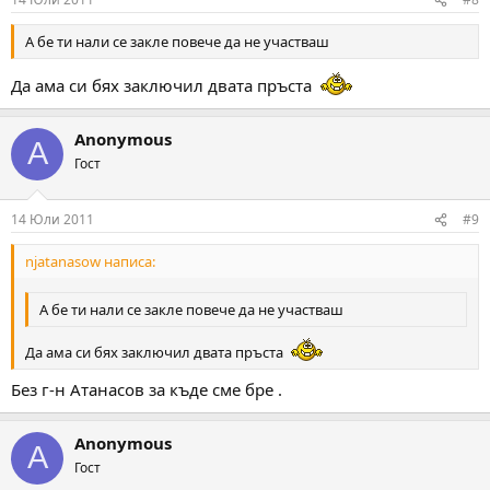
А бе ти нали се закле повече да не участваш
Да ама си бях заключил двата пръста
Anonymous
A
Гост
14 Юли 2011
#9
njatanasow написа:
А бе ти нали се закле повече да не участваш
Да ама си бях заключил двата пръста
Без г-н Атанасов за къде сме бре .
Anonymous
A
Гост