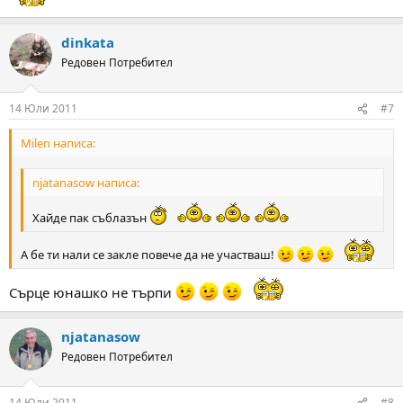
dinkata
Редовен Потребител
14 Юли 2011
#7
Milen написа:
njatanasow написа:
Хайде пак съблазън
А бе ти нали се закле повече да не участваш!
Сърце юнашко не търпи
njatanasow
Редовен Потребител
14 Юли 2011
#8