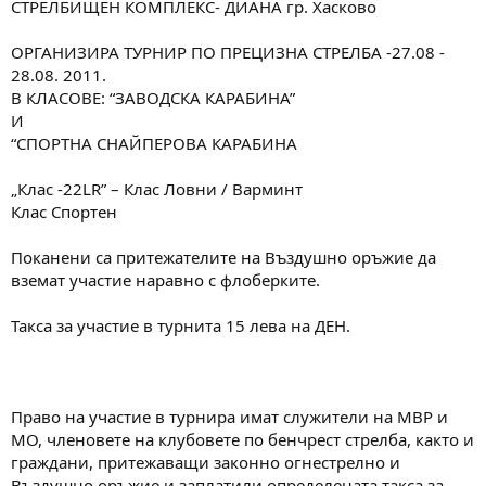
СТРЕЛБИЩЕН КОМПЛЕКС- ДИАНА гр. Хасково
м
т
а
а
ОРГАНИЗИРА ТУРНИР ПО ПРЕЦИЗНА СТРЕЛБА -27.08 -
т
28.08. 2011.
а
В КЛАСОВЕ: “ЗАВОДСКА КАРАБИНА”
И
“СПОРТНА СНАЙПЕРОВА КАРАБИНА
„Клас -22LR” – Клас Ловни / Варминт
Клас Спортен
Поканени са притежателите на Въздушно оръжие да
вземат участие наравно с флоберките.
Такса за участие в турнита 15 лева на ДЕН.
Право на участие в турнира имат служители на МВР и
МО, членовете на клубовете по бенчрест стрелба, както и
граждани, притежаващи законно огнестрелно и
Въздушно оръжие и заплатили определената такса за