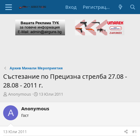
Вход
Регистрация
Архив Минали Мероприятия
Състезание по Прецизна стрелба 27.08 -
28.08 - 2011 г.
А
Н
Anonymous
13 Юли 2011
в
а
т
ч
Anonymous
A
о
а
Гост
р
л
н
н
а
а
13 Юли 2011
#1
т
Д
е
а