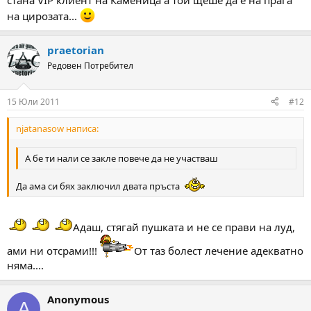
стана VIP клиент на Каменица а той щеше да е на прага
на цирозата...
praetorian
Редовен Потребител
15 Юли 2011
#12
njatanasow написа:
А бе ти нали се закле повече да не участваш
Да ама си бях заключил двата пръста
Адаш, стягай пушката и не се прави на луд,
ами ни отсрами!!!
От таз болест лечение адекватно
няма....
Anonymous
A