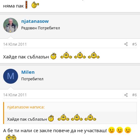
няма пак
njatanasow
Редовен Потребител
14 Юли 2011
#5
Хайде пак съблазън
Milen
M
Потребител
14 Юли 2011
#6
njatanasow написа:
Хайде пак съблазън
А бе ти нали се закле повече да не участваш!