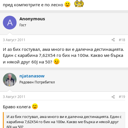
пред компютрите е по лесно
Anonymous
A
Гост
3 Август 2011
#18
И аз бих гостувал, ама много ви е далечна дестинацията.
Един с карабина 7,62Х54 го бих на 100м. Какво ме бърка
и някой друг 60J на 50?
njatanasow
Редовен Потребител
3 Август 2011
#19
Браво колега
И аз бих гостувал, ама много ви е далечна дестинацията. Един с
карабина 7,62Х54 го бих на 100м. Какво ме бърка и някой друг
60J на 50?