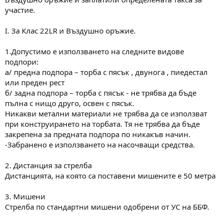
участие.
I. За Клас 22LR и Въздушно оръжие.
1.Допустимо е използването на следните видове
подпори:
а/ предна подпора – торба с пясък , двунога , пиедестал
или преден рест
б/ задна подпора – торба с пясък - не трябва да бъде
пълна с нищо друго, освен с пясък.
Никакви метални материали не трябва да се използват
при конструирането на торбата. Тя не трябва да бъде
закрепена за предната подпора по никакъв начин.
-Забранено е използването на насочващи средства.
2. Дистанция за стрелба
Дистанцията, на която са поставени мишените е 50 метра
3. Мишени
Стрелба по стандартни мишени одобрени от УС на ББФ.