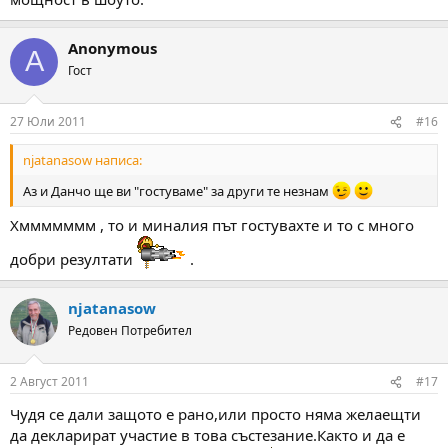
Anonymous
A
Гост
27 Юли 2011
#16
njatanasow написа:
Аз и Данчо ще ви "гостуваме" за други те незнам
Хммммммм , то и миналия път гостувахте и то с много
добри резултати
.
njatanasow
Редовен Потребител
2 Август 2011
#17
Чудя се дали защото е рано,или просто няма желаещти
да декларират участие в това състезание.Както и да е