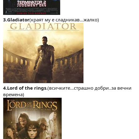
3.Gladiator
(краят му е сладникав...жалко)
4.Lord of the rings
.(всичките...страшно добри..за вечни
времена)