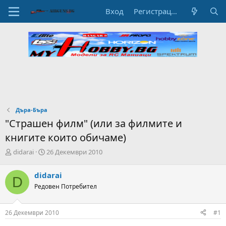
Вход
Регистрация
Дъра-Бъра
"Страшен филм" (или за филмите и
книгите които обичаме)
А
Н
didarai
26 Декември 2010
в
а
т
ч
didarai
D
о
а
Редовен Потребител
р
л
н
н
а
а
26 Декември 2010
#1
т
Д
е
а