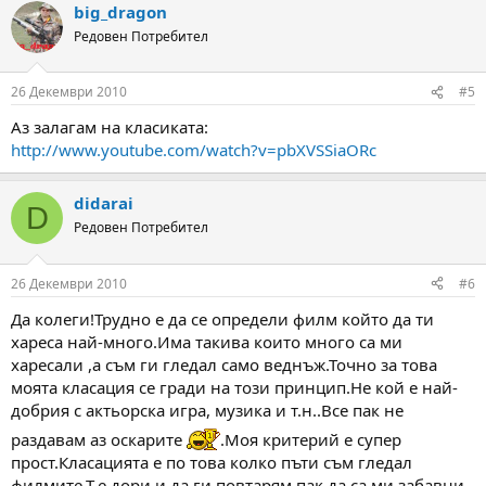
big_dragon
Редовен Потребител
26 Декември 2010
#5
Аз залагам на класиката:
http://www.youtube.com/watch?v=pbXVSSiaORc
didarai
D
Редовен Потребител
26 Декември 2010
#6
Да колеги!Трудно е да се определи филм който да ти
хареса най-много.Има такива които много са ми
харесали ,а съм ги гледал само веднъж.Точно за това
моята класация се гради на този принцип.Не кой е най-
добрия с актьорска игра, музика и т.н..Все пак не
раздавам аз оскарите
.Моя критерий е супер
прост.Класацията е по това колко пъти съм гледал
филмите.Т.е,дори и да ги повтарям,пак да са ми забавни