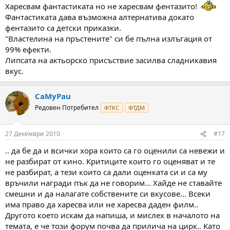
Харесвам фантастиката но не харесвам фентазито!
Фантастиката дава възможна алтернатива докато
фентазито са детски приказки.
"Властелина на пръстените" си бе пълна излъгация от
99% ефекти.
Липсата на актьорско присъствие засилва сладникавия
вкус.
CaMyPau
Редовен Потребител
ФТКС
ФТДМ
27 Декември 2010
#17
.. да бе да и всички хора които са го оценили са невежи и
не разбират от кино. Критиците които го оценяват и те
не разбират, а тези които са дали оценката си и са му
връчили награди пък да не говорим... Хайде не ставайте
смешни и да налагате собствените си вкусове... Всеки
има право да харесва или не харесва даден филм..
Другото което искам да напиша, и мислех в началото на
темата, е че този форум почва да прилича на цирк.. Като