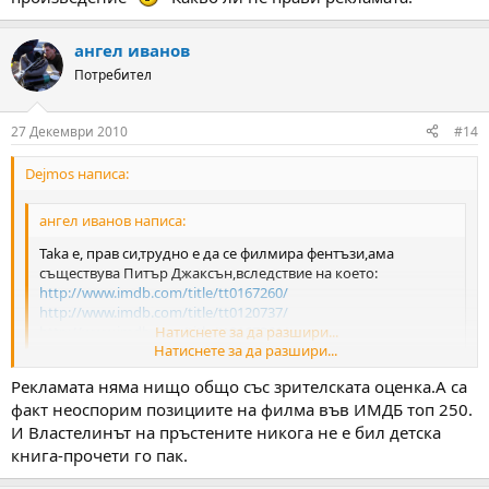
ангел иванов
Потребител
27 Декември 2010
#14
Dejmos написа:
ангел иванов написа:
Taka e, прав си,трудно е да се филмира фентъзи,ама
съществува Питър Джаксън,вследствие на което:
http://www.imdb.com/title/tt0167260/
http://www.imdb.com/title/tt0120737/
http://www.imdb.com/title/tt0167261/
Натиснете за да разшири...
Натиснете за да разшири...
Да, добре го е направил. Но все пак за мен филмът е по-слаб от
Рекламата няма нищо общо със зрителската оценка.А са
книгата. А пък тя е по-лоша от повечето фентъзи романи, които
съм чел.
факт неоспорим позициите на филма във ИМДБ топ 250.
Преди години "Господарят на пръстените" беше детска
И Властелинът на пръстените никога не е бил детска
приказка, подходяща само за "Дъга". А сега е "голямо
книга-прочети го пак.
произведение"
Какво ли не прави рекламата.