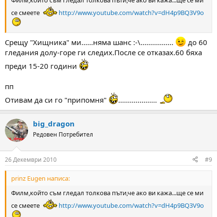
се смеете
http://www.youtube.com/watch?v=dH4p9BQ3V9o
Срещу "Хищника" ми......няма шанс :-\.................
до 60
гледания долу-горе ги следих.После се отказах.60 бяха
преди 15-20 години
пп
Отивам да си го "припомня"
....................
big_dragon
Редовен Потребител
26 Декември 2010
#9
prinz Eugen написа:
Филм,който съм гледал толкова пъти,че ако ви кажа...ще се ми
се смеете
http://www.youtube.com/watch?v=dH4p9BQ3V9o