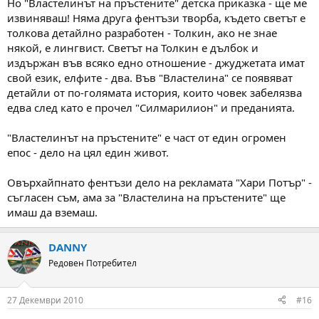
Но "Властелинът на пръстените" детска приказка - ще ме
извиняваш! Няма друга фентъзи творба, където светът е
толкова детайлно разработен - Толкин, ако не знае
някой, е лингвист. Светът на Толкин е дълбок и
издържан във всяко едно отношение - джуджетата имат
свой език, елфите - два. Във "Властелина" се появяват
детайли от по-голямата история, които човек забелязва
едва след като е прочел "Силмарилион" и преданията.
"Властелинът на пръстените" е част от един огромен
епос - дело на цял един живот.
Овърхайпнато фентъзи дело на рекламата "Хари Потър" -
съгласен съм, ама за "Властелина на пръстените" ще
имаш да вземаш.
DANNY
Редовен Потребител
27 Декември 2010
#16