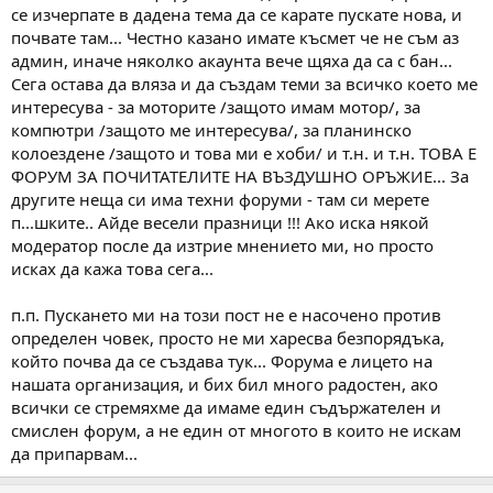
се изчерпате в дадена тема да се карате пускате нова, и
почвате там... Честно казано имате късмет че не съм аз
админ, иначе няколко акаунта вече щяха да са с бан...
Сега остава да вляза и да създам теми за всичко което ме
интересува - за моторите /защото имам мотор/, за
компютри /защото ме интересува/, за планинско
колоездене /защото и това ми е хоби/ и т.н. и т.н. ТОВА Е
ФОРУМ ЗА ПОЧИТАТЕЛИТЕ НА ВЪЗДУШНО ОРЪЖИЕ... За
другите неща си има техни форуми - там си мерете
п...шките.. Айде весели празници !!! Ако иска някой
модератор после да изтрие мнението ми, но просто
исках да кажа това сега...
п.п. Пускането ми на този пост не е насочено против
определен човек, просто не ми харесва безпорядъка,
който почва да се създава тук... Форума е лицето на
нашата организация, и бих бил много радостен, ако
всички се стремяхме да имаме един съдържателен и
смислен форум, а не един от многото в които не искам
да припарвам...