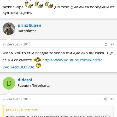
режисьора
,но тези филми са поредици от
култови сцени.
prinz Eugen
Потребител
26 Декември 2010
#7
Филм,който съм гледал толкова пъти,че ако ви кажа...ще
се ми се смеете
http://www.youtube.com/watch?
v=dH4p9BQ3V9o
didarai
D
Редовен Потребител
26 Декември 2010
#8
prinz Eugen написа:
Филм,който съм гледал толкова пъти,че ако ви кажа...ще се ми