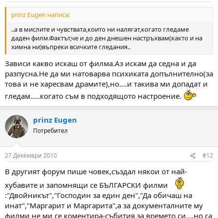
prinz Eugen написа:
..а в мислите и чувствата,които ни налягат,когато гледаме
даден филм.Фактът,че и до ден днешен настръхвам(както и на
химна ни)въпреки всичките гледания..
Зависи какво искаш от филма.Аз искам да седна и да
разпусна.Не да ми натоварва психиката допълнително(за
това и не харесвам драмите),но....и такива ми допадат и
гледам.....когато съм в подходящото настроение.
prinz Eugen
Потребител
27 Декември 2010
#12
В другият форум пише човек,създал някои от най-
хубавите и запомнящи се БЪЛГАРСКИ филми
:"Двойникът","Господин за един ден","Да обичаш на
инат","Маргарит и Маргарита",а за документалните му
филми не ми се коментира-събития за времето си....но са