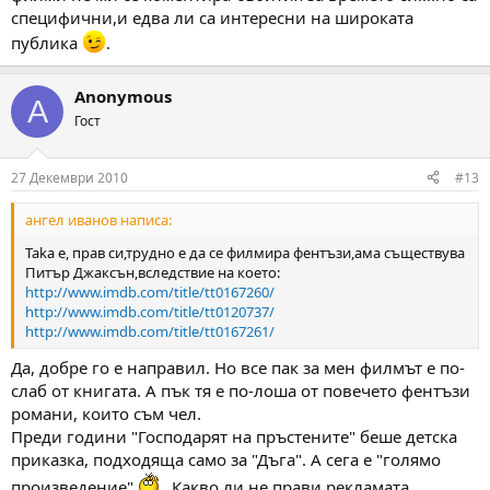
специфични,и едва ли са интересни на широката
публика
.
Anonymous
A
Гост
27 Декември 2010
#13
ангел иванов написа:
Taka e, прав си,трудно е да се филмира фентъзи,ама съществува
Питър Джаксън,вследствие на което:
http://www.imdb.com/title/tt0167260/
http://www.imdb.com/title/tt0120737/
http://www.imdb.com/title/tt0167261/
Да, добре го е направил. Но все пак за мен филмът е по-
слаб от книгата. А пък тя е по-лоша от повечето фентъзи
романи, които съм чел.
Преди години "Господарят на пръстените" беше детска
приказка, подходяща само за "Дъга". А сега е "голямо
произведение"
Какво ли не прави рекламата.