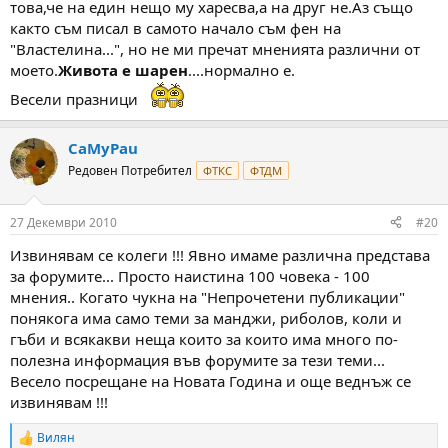
това,че на един нещо му харесва,а на друг не.Аз също
както съм писал в самото начало съм фен на
"Властелина...", но не ми пречaт мненията различни от
моето.
Живота е шарен
....нормално е.
Весели празници
CaMyPau
Редовен Потребител
ФТКС
ФТДМ
27 Декември 2010
#20
Извинявам се колеги !!! Явно имаме различна представа
за форумите... Просто наистина 100 човека - 100
мнения.. Когато чукна на "Непрочетени публикации"
понякога има само теми за манджи, риболов, коли и
гъби и всякакви неща които за които има много по-
полезна информация във форумите за тези теми...
Весело посрещане на Новата Година и още веднъж се
извинявам !!!
Вилян
R