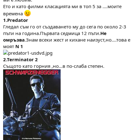
Ето и като филми класацията ми в топ 5 за ....моите
времена
1.Predator
Гледал съм го от създаването му до сега по около 2-3
пъти на година.Първата седмица 12 пъти.
Не
омръзва
.Знам всеки жест и кихане наизуст,но....това е
моят
N 1
2.Terminator 2
Същото като горния ,но...в по-слаба степен.