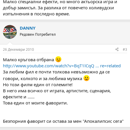
Малко специални ефекти, но много актьорска игра и
добър замисъл. За разлика от повечето холивудски
изпълнения в последно време.
DANNY
Редовен Потребител
26 Декември 2010
#3
Малко кръгова отбрана
http://www.youtube.com/watch?v=BqT1lCqQ ... re=related
За любим фил е почти толкова невъзможно да се
говори, колкото и за любима музика
Но този филм един от големите!
В него има всичко от играта, артистите, сценария,
ефектите и ......
Това един от моите фаворити.
Безпорния фаворит си остава за мен "Апокалипсис сега"