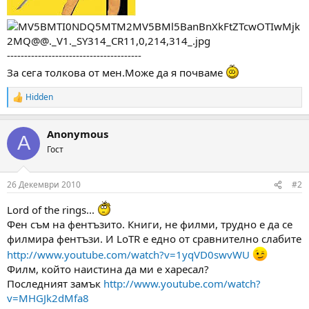
---------------------------------------
За сега толкова от мен.Може да я почваме
Hidden
R
e
a
Anonymous
c
A
t
Гост
i
o
n
26 Декември 2010
#2
s
:
Lord of the rings...
Фен съм на фентъзито. Книги, не филми, трудно е да се
филмира фентъзи. И LoTR е едно от сравнително слабите
http://www.youtube.com/watch?v=1yqVD0swvWU
Филм, който наистина да ми е харесал?
Последният замък
http://www.youtube.com/watch?
v=MHGJk2dMfa8