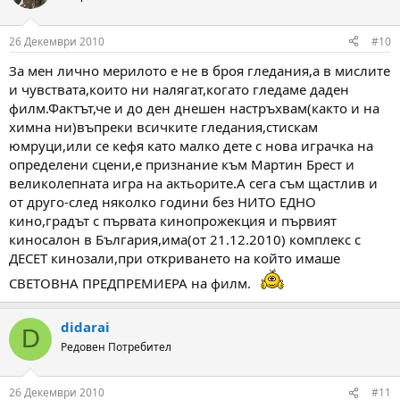
26 Декември 2010
#10
За мен лично мерилото е не в броя гледания,а в мислите
и чувствата,които ни налягат,когато гледаме даден
филм.Фактът,че и до ден днешен настръхвам(както и на
химна ни)въпреки всичките гледания,стискам
юмруци,или се кефя като малко дете с нова играчка на
определени сцени,е признание към Мартин Брест и
великолепната игра на актьорите.А сега съм щастлив и
от друго-след няколко години без НИТО ЕДНО
кино,градът с първата кинопрожекция и първият
киносалон в България,има(от 21.12.2010) комплекс с
ДЕСЕТ кинозали,при откриването на който имаше
СВЕТОВНА ПРЕДПРЕМИЕРА на филм.
didarai
D
Редовен Потребител
26 Декември 2010
#11