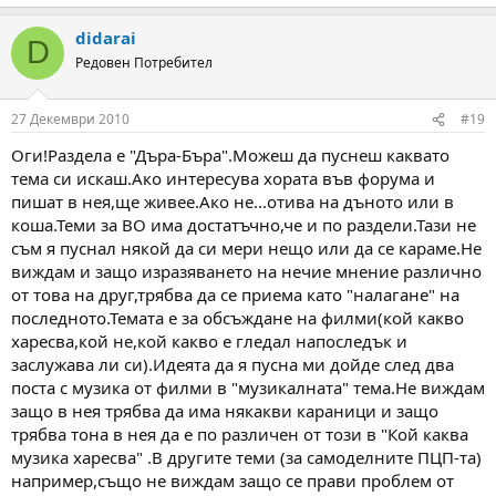
e
a
didarai
c
D
t
Редовен Потребител
i
o
n
27 Декември 2010
#19
s
:
Оги!Раздела е "Дъра-Бъра".Можеш да пуснеш каквато
тема си искаш.Ако интересува хората във форума и
пишат в нея,ще живее.Ако не...отива на дъното или в
коша.Теми за ВО има достатъчно,че и по раздели.Тази не
съм я пуснал някой да си мери нещо или да се караме.Не
виждам и защо изразяването на нечие мнение различно
от това на друг,трябва да се приема като "налагане" на
последното.Темата е за обсъждане на филми(кой какво
харесва,кой не,кой какво е гледал напоследък и
заслужава ли си).Идеята да я пусна ми дойде след два
поста с музика от филми в "музикалната" тема.Не виждам
защо в нея трябва да има някакви караници и защо
трябва тона в нея да е по различен от този в "Кой каква
музика харесва" .В другите теми (за самоделните ПЦП-та)
например,също не виждам защо се прави проблем от