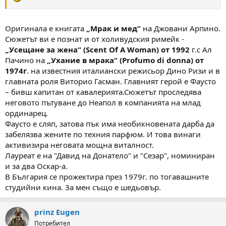
Оригинала е книгата
„Мрак и мед”
на Джовани Арпино.
Сюжетът ви е познат и от холивудския римейк -
„Усещане за жена“ (Scent Of A Woman) от 1992
г.с Ал
Пачино на
„Ухание в мрака“ (Profumo di donna) от
1974г
. на известния италиански режисьор Дино Ризи и в
главната роля Виторио Гасман. Главният герой е Фаусто
– бивш капитан от кавалерията.Сюжетът проследява
неговото пътуване до Неапол в компанията на млад
ординарец.
Фаусто е сляп, затова пък има необикновената дарба да
забелязва жените по техния парфюм. И това винаги
активизира неговата мощна виталност.
Лауреат е на "Давид на Донатело" и "Сезар", номиниран
и за два Оскар-а.
В България се прожектира през 1979г. по тогавашните
студийни кина. За мен също е шедьовър.
prinz Eugen
Потребител