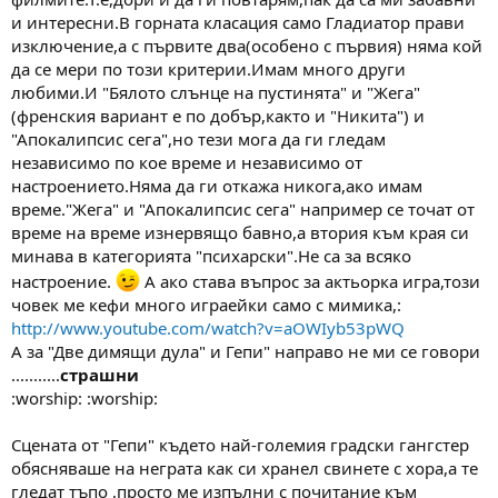
и интересни.В горната класация само Гладиатор прави
изключение,а с първите два(особено с първия) няма кой
да се мери по този критерии.Имам много други
любими.И "Бялото слънце на пустинята" и "Жега"
(френския вариант е по добър,както и "Никита") и
"Апокалипсис сега",но тези мога да ги гледам
независимо по кое време и независимо от
настроението.Няма да ги откажа никога,ако имам
време."Жега" и "Апокалипсис сега" например се точат от
време на време изнервящо бавно,а втория към края си
минава в категорията "психарски".Не са за всяко
настроение.
А ако става въпрос за актьорка игра,този
човек ме кефи много играейки само с мимика,:
http://www.youtube.com/watch?v=aOWIyb53pWQ
А за "Две димящи дула" и Гепи" направо не ми се говори
...........
страшни
:worship: :worship:
Сцената от "Гепи" където най-големия градски гангстер
обясняваше на неграта как си хранел свинете с хора,а те
гледат тъпо ,просто ме изпълни с почитание към