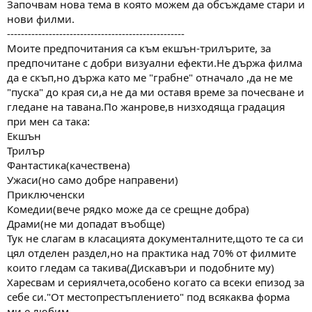
Започвам нова тема в която можем да обсъждаме стари и
м
т
нови филми.
а
а
---------------------------------------------------
т
Моите предпочитания са към екшън-трилърите, за
а
предпочитане с добри визуални ефекти.Не държа филма
да е скъп,но държа като ме "грабне" отначало ,да не ме
"пуска" до края си,а не да ми оставя време за почесване и
гледане на тавана.По жанрове,в низходяща градация
при мен са така:
Екшън
Трилър
Фантастика(качествена)
Ужаси(но само добре направени)
Приключенски
Комедии(вече рядко може да се срещне добра)
Драми(не ми допадат въобще)
Тук не слагам в класацията документалните,щото те са си
цял отделен раздел,но на практика над 70% от филмите
които гледам са такива(Дискавъри и подобните му)
Харесвам и сериялчета,особено когато са всеки епизод за
себе си."От местопрестъплението" под всякаква форма
ми е любим.