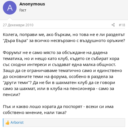
Anonymous
A
Гост
27 Декември 2010
#18
Колега, поправи ме, ако бъркам, но това не е ли разделът
"Дъра Бъра" за всичко несвързано с въздушното оръжие?
Форумът не е само място за обсъждане на дадена
тематика, но и нещо като клуб, където се събират хора
със сходни интереси и създават една малка общност.
Защо да се ограничаваме тематично само и единствено
до основните теми на форума, особено в раздела за
"други теми"? Да не би в шахматен клуб да се говори
само за шахмат, или в клуба на пенсионера - само за
пенсии?
Пък и какво лошо хората да поспорят - всеки си има
собствено мнение, нали така?
Arborist
R