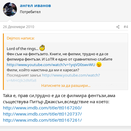
ангел иванов
Потребител
26 Декември 2010
#4
Dejmos написа:
Lord of the rings...
Фен съм на фентъзито. Книги, не филми, трудно е да се
филмира фентъзи. И LoTR е едно от сравнително слабите
http://www.youtube.com/watch?v=1yqVD0swvWU
Филм, който наистина да ми е харесал?
Последният замък
http://www.youtube.com/watch?
v=MHGJk2dMfa8
Натиснете за да разшири...
Малко специални ефекти, но много актьорска игра и добър
замисъл. За разлика от повечето холивудски изпълнения в
Taka e, прав си,трудно е да се филмира фентъзи,ама
последно време.
съществува Питър Джаксън,вследствие на което:
http://www.imdb.com/title/tt0167260/
http://www.imdb.com/title/tt0120737/
http://www.imdb.com/title/tt0167261/