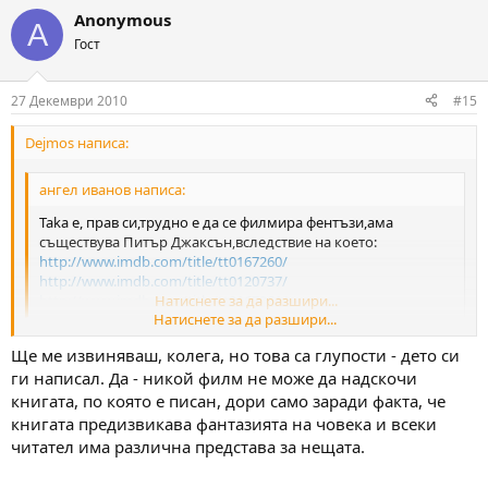
Anonymous
A
Гост
27 Декември 2010
#15
Dejmos написа:
ангел иванов написа:
Taka e, прав си,трудно е да се филмира фентъзи,ама
съществува Питър Джаксън,вследствие на което:
http://www.imdb.com/title/tt0167260/
http://www.imdb.com/title/tt0120737/
http://www.imdb.com/title/tt0167261/
Натиснете за да разшири...
Натиснете за да разшири...
Да, добре го е направил. Но все пак за мен филмът е по-слаб от
Ще ме извиняваш, колега, но това са глупости - дето си
книгата. А пък тя е по-лоша от повечето фентъзи романи, които
съм чел.
ги написал. Да - никой филм не може да надскочи
Преди години "Господарят на пръстените" беше детска
книгата, по която е писан, дори само заради факта, че
приказка, подходяща само за "Дъга". А сега е "голямо
книгата предизвикава фантазията на човека и всеки
произведение"
Какво ли не прави рекламата.
читател има различна представа за нещата.