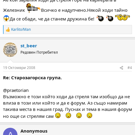
Железник
Всичко е надупчено.Някой ходи тайно
Да се обади, че да станем дружина бе!
Karlito/Man
R
e
a
st_beer
c
t
Редовен Потребител
i
o
n
19 Октомври 2008
#4
s
:
Re: Старозагорска група.
@praetorian
Възможно е този който ходи да стреля там изобщо да не
влиза в този или който и да е форум. Аз също намирам
такива места в нашия град. Пуснах и тема в нашия форум
но още си стрелям сам
Anonymous
A