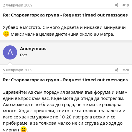
2 Февруари 2009
#19
Re: Старозагорска група - Request timed out messages
Хубаво е мястото. С много дървета и никакви минувачи
Максимална целева дистанция около 80 метра.
Anonymous
A
Гост
5 Февруари 2009
#20
Re: Старозагорска група - Request timed out messages
Здравейте! Аз съм поредния заралия във форума и имам
един въпрос към вас. Къде мога да отида да пострелям.
Ако може да е по-близо до града, че не ми се разкарва
много. Ходя с приятели, които не са толкова запалени и
като се хванем удряме по 10-20 изстрела всеки и се
прибираме, а за толкова малко не си струва да ходя до
чирпан
.