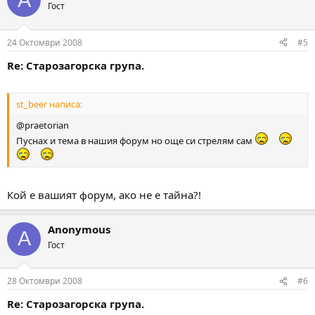
Гост
24 Октомври 2008
#5
Re: Старозагорска група.
st_beer написа:
@praetorian
Пуснах и тема в нашия форум но още си стрелям сам
Кой е вашият форум, ако не е тайна?!
Anonymous
A
Гост
28 Октомври 2008
#6
Re: Старозагорска група.