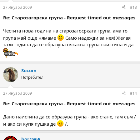
27 Януари 2009
#13
Re: Старозагорска група - Request timed out messages
Честита нова година на старозагосрката група, ама то
група май още нямаме
Само надежди за нея! Желая
тази година да се образува някаква група наистина и да
Socom
Потребител
27 Януари 2009
#14
Re: Старозагорска група - Request timed out messages
Дано наистина да се образува група - ако стане, там съм /
и ако си купя пушка де
/.
bor1968