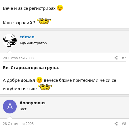
Вече и аз се регистрирах
Как е.заралий ?
cdman
Администратор
28 Октомври 2008
#7
Re: Старозагорска група.
А добре дошъл
вечесе бяхме притеснили че си се
изгубил някъде
Anonymous
A
Гост
28 Октомври 2008
#8