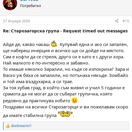
Потребител
27 Януари 2009
#15
Re: Старозагорска група - Request timed out messages
Айде де, какво чакаш
Купувай една и ако си запален,
ще набереш инерция и всичко ще си дойде на мястото.
Сам е кофти да се стреля, друго си е като е с други хора.
Най малкото е по-интересно и забавно.
То имаше няколко Заралии, но къде се изпокриха? Зара и
Васко уж бяха се запалили, но потънаха някъде. Зомбайо
и той има въздухарка, а си трае.
За тоя хубав град, в който съм живял и учил 5 години е
срамота да не могат да се съберат групичка, която
редовно да практикува хобито
.
Поздрави на всички Старозагорци и ви пожелавам скоро
да имате стабилна група
.
diadowanio1
R