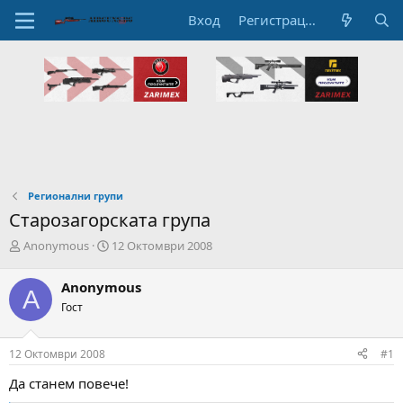
Вход
Регистрация
Регионални групи
Старозагорската група
А
Н
Anonymous
12 Октомври 2008
в
а
т
ч
Anonymous
A
о
а
Гост
р
л
н
н
а
а
12 Октомври 2008
#1
т
Д
е
а
Да станем повече!
м
т