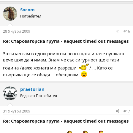
e
a
Socom
c
t
Потребител
i
o
n
28 Януари 2009
#16
s
:
Re: Старозагорска група - Request timed out messages
Затънал сам в едни ремонти по къщата иначе пушката
вече щях да я имам. Знам че със сигурност ще е тази
година /даже жената ми разреши
/ ... Като се
въоръжа ще се обадя ... обещавам.
praetorian
Редовен Потребител
31 Януари 2009
#17
Re: Старозагорска група - Request timed out messages