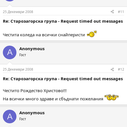
i
o
n
25 Декември 2008
#11
s
:
Re: Старозагорска група - Request timed out messages
Честита коледа на всички снайперисти
Anonymous
A
Гост
25 Декември 2008
#12
Re: Старозагорска група - Request timed out messages
Честито Рождество Христово!!!
На всички много здраве и сбъднати пожелания
Anonymous
A
Гост