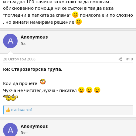
и съм дал 100 начина за контакт за да помагам -
обикновенно помоща ми се състои в тва да кажа
"погледни в папката за спама"
понякога е и по сложно
, но винаги намираме решение
Anonymous
A
Гост
28 Октомври 2008
#10
Re: Старозагорска група.
Кой да прочете
Чукча не читател,чукча - писател
diadowanio1
R
e
a
Anonymous
c
A
t
Гост