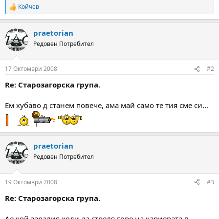
а
а
Койчев
R
т
e
а
a
praetorian
c
t
Редовен Потребител
i
o
n
17 Октомври 2008
#2
s
:
Re: Старозагорска група.
Ем хубаво д станем повече, ама май само те тия сме си...
praetorian
Редовен Потребител
19 Октомври 2008
#3
Re: Старозагорска група.
Ае кой заралия ходи да стреля горе на кариерата в