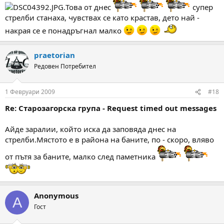
.Това от днес
супер
стрелби станаха, чувствах се като крастав, дето най -
накрая се е понадръгнал малко
praetorian
Редовен Потребител
1 Февруари 2009
#18
Re: Старозагорска група - Request timed out messages
Айде заралии, който иска да заповяда днес на
стрелби.Мястото е в района на баните, по - скоро, вляво
от пътя за баните, малко след паметника
Anonymous
A
Гост