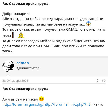
Re: Старозагорска група.
Добре заварил!
Абе аз отдавна се бях регидтрирал,ама се чудех защо не
получавам и-мейл за активиране на акаунта...
То пък се оказа,че съм получил,ама GMAIL го е отчел като
спам
...
Та днес си прегледах мейла и видях съобщението.незнам
дали това е само при GMAIL или при всички се получава
така ?
cdman
Администратор
28 Октомври 2008
#9
Re: Старозагорска група.
Ами аз съм написал
http://forum.airguns.bg/http://forum.ai ... ic.php?t=3
, както