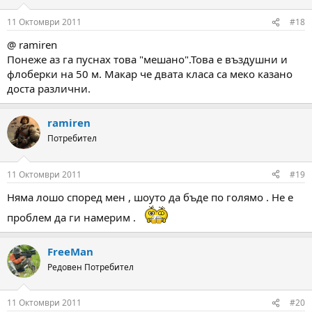
11 Октомври 2011
#18
@ ramiren
Понеже аз га пуснах това "мешано".Това е въздушни и
флоберки на 50 м. Макар че двата класа са меко казано
доста различни.
ramiren
Потребител
11 Октомври 2011
#19
Няма лошо според мен , шоуто да бъде по голямо . Не е
проблем да ги намерим .
FreeMan
Редовен Потребител
11 Октомври 2011
#20