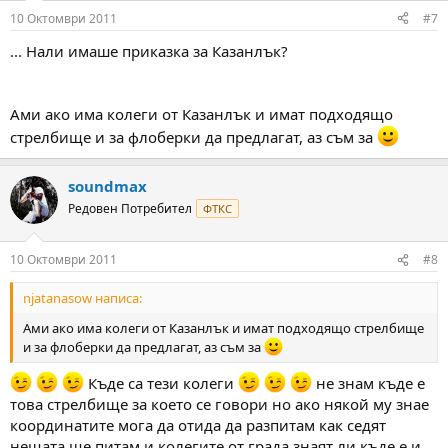
10 Октомври 2011
#7
... Нали имаше приказка за Казанлък?
Ами ако има колеги от Казанлък и имат подходящо
стрелбище и за флоберки да предлагат, аз съм за
soundmax
Редовен Потребител
ФТКС
10 Октомври 2011
#8
njatanasow написа:
Ами ако има колеги от Казанлък и имат подходящо стрелбище
и за флоберки да предлагат, аз съм за
Къде са тези колеги
не знам къде е
това стрелбище за което се говори но ако някой му знае
координатите мога да отида да разпитам как седят
нещата ще питам и колегите от града знаят ли къде е и