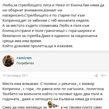
Любо,за стрелбището писа и Ники от Енина.Там няма да
ни обърнат внимание,взимат ни
насериозно.Стрелбището е по стария път към
Копринка,дет се забихме с теб миналата неделя.
А за мястото където споменава Любо е пътя към
Енина,отстрани е поле граничещо с гора-широко и
безопасно за стрелба.Даже е идеално за национална
среща ама има време.
Който доживее пролетта,ще я изживее.
ramiren
Потребител
10 Октомври 2011
#11
Места има всякакви :С поляни ,с рекичка , с язовир
Копринка , с гора , по равна или по нагъната , полигона
Тюлбето на военните който го ползват един два пъти в
годината , даже и летището на Кълвача няма да откаже .
Само да има желаещи за
а не такива които само