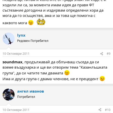
ходили ли са, за момента имам идея да правя ФТ
състезание догодина и издирвам определени хора да
мога да го осъществя, ама и за това ще помогна с
каквото мога
lynx
Редовен Потребител
10 Октомври 2011
#9
soundmax
, продължавай да облъчваш съседа да си
вземе въздухарка и ще ви отворим тема "Казанлъшката
група", да си чатите там двамата
Има и друга група с двама членове, не е прецедент
ангел иванов
Потребител
10 Октомври 2011
#10