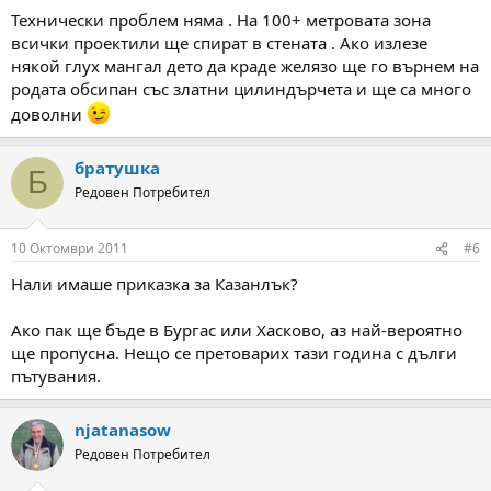
Технически проблем няма . На 100+ метровата зона
всички проектили ще спират в стената . Ако излезе
някой глух мангал дето да краде желязо ще го върнем на
родата обсипан със златни цилиндърчета и ще са много
доволни
братушка
Б
Редовен Потребител
10 Октомври 2011
#6
Нали имаше приказка за Казанлък?
Ако пак ще бъде в Бургас или Хасково, аз най-вероятно
ще пропусна. Нещо се претоварих тази година с дълги
пътувания.
njatanasow
Редовен Потребител