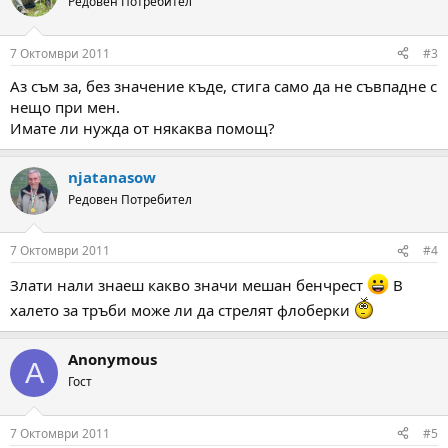
Редовен Потребител
7 Октомври 2011
#3
Аз съм за, без значение къде, стига само да не съвпадне с
нещо при мен.
Имате ли нужда от някаква помощ?
njatanasow
Редовен Потребител
7 Октомври 2011
#4
Злати нали знаеш какво значи мешан бенчрест
В
халето за тръби може ли да стрелят флоберки
Anonymous
A
Гост
7 Октомври 2011
#5