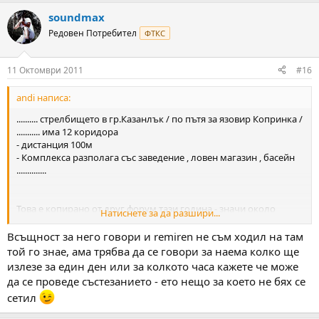
soundmax
Редовен Потребител
ФТКС
11 Октомври 2011
#16
andi написа:
.......... стрелбището в гр.Казанлък / по пътя за язовир Копринка /
........... има 12 коридора
- дистанция 100м
- Комплекса разполага със заведение , ловен магазин , басейн
..............
Това е копирано от друг форум тази година - значи около
Натиснете за да разшири...
Казанлък има стрелбище (работещо) за огнестрелно
Всъщност за него говори и remiren не съм ходил на там
той го знае, ама трябва да се говори за наема колко ще
излезе за един ден или за колкото часа кажете че може
да се проведе състезанието - ето нещо за което не бях се
сетил