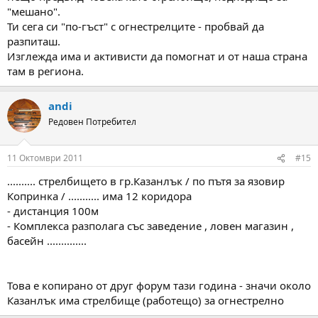
"мешано".
Ти сега си "по-гъст" с огнестрелците - пробвай да
разпиташ.
Изглежда има и активисти да помогнат и от наша страна
там в региона.
andi
Редовен Потребител
11 Октомври 2011
#15
.......... стрелбището в гр.Казанлък / по пътя за язовир
Копринка / ........... има 12 коридора
- дистанция 100м
- Комплекса разполага със заведение , ловен магазин ,
басейн ..............
Това е копирано от друг форум тази година - значи около
Казанлък има стрелбище (работещо) за огнестрелно