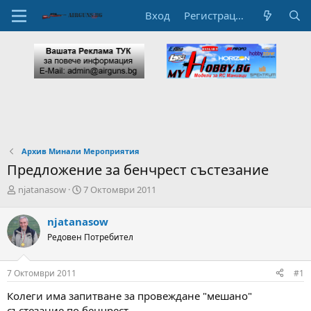
Вход
Регистрация
Архив Минали Мероприятия
Предложение за бенчрест състезание
А
Н
njatanasow
7 Октомври 2011
в
а
т
ч
njatanasow
о
а
Редовен Потребител
р
л
н
н
а
а
7 Октомври 2011
#1
т
Д
е
а
Колеги има запитване за провеждане "мешано"
м
т
състезание по бенчрест .