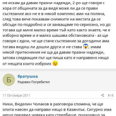
не искам да давам празни надежди, 2-ро ще говоря с
хора от общината за да видя може ли да се прави
състезание ако не е в някой комплекс ами на поляна,
след това вече показвам снимките на местата да се
обсъди по-подробно и се захващаме по-сериозно, но до
тогава ще мине малко време тъй като както знаете, че е
изборно време и е малко шашава обстановката - аз ще
говоря с едни, че ще стане състезание за догодини ама
тогава видиш ли дошли други и не става
, имам
някой притеснения не ща да давам празни надежди,
затова следващия път ще пиша като е направено нещо
от нещата които изброих
братушка
Б
Редовен Потребител
11 Октомври 2011
#14
Ники, Виделин Чолаков в разговора спомена, че ще
опита наесен да направи нещо в Казанлък. Сигурно има
нещо предвид човека като стрелбище, подходящо за