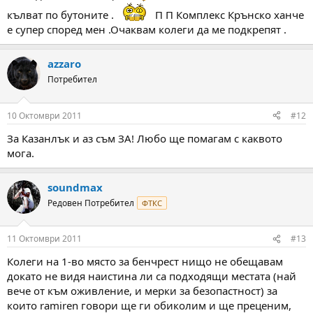
кълват по бутоните .
П П Комплекс Крънско ханче
е супер според мен .Очаквам колеги да ме подкрепят .
azzaro
Потребител
10 Октомври 2011
#12
За Казанлък и аз съм ЗА! Любо ще помагам с каквото
мога.
soundmax
Редовен Потребител
ФТКС
11 Октомври 2011
#13
Колеги на 1-во място за бенчрест нищо не обещавам
докато не видя наистина ли са подходящи местата (най
вече от към оживление, и мерки за безопастност) за
които ramiren говори ще ги обиколим и ще преценим,