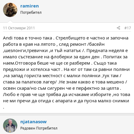
ramiren
Потребител
11 Октомври 2011
#17
Andi това е точно така . Стрелбището е частно и започна
работа в края на лятото , след ремонт /басейн
,шезлонги,тревички ,и тъй нататък /. Предната неделя е
имало състезание на флоберки за един ден . Попитах за
наем.Отговора беше че ще се разберем . Също така
предложи и хотелска част . На юг от там са равни поляни
,на запад гориста местност с малки полянки ,тук там /
става за палатков лагер/ .Не знам какво е това мешено /
освен скара/но съм сигурен че е перфектно за целта .
Любо е прав че ще трябва да исчакаме изборите ,но това
не ми пречи да отида с апарата и да пусна малко снимки
.
njatanasow
Редовен Потребител