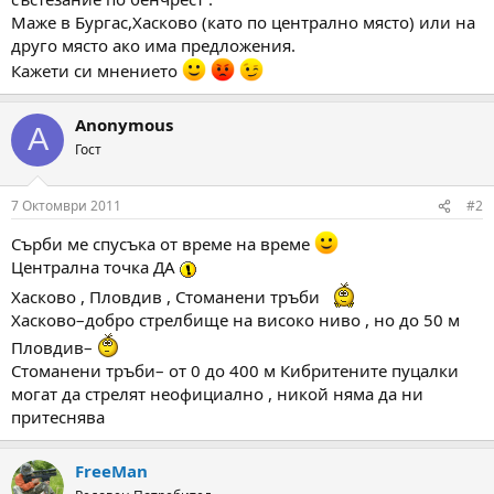
а
а
Маже в Бургас,Хасково (като по централно място) или на
т
друго място ако има предложения.
а
Кажети си мнението
Anonymous
A
Гост
7 Октомври 2011
#2
Сърби ме спусъка от време на време
Централна точка ДА
Хасково , Пловдив , Стоманени тръби
Хасково–добро стрелбище на високо ниво , но до 50 м
Пловдив–
Стоманени тръби– от 0 до 400 м Кибритените пуцалки
могат да стрелят неофициално , никой няма да ни
притеснява
FreeMan