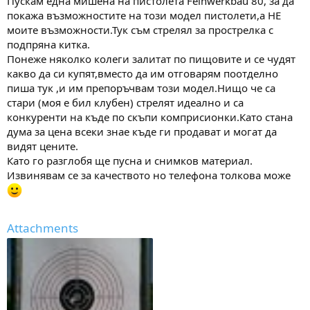
Пускам една мишена на пистолета Feinwerkbau 80, за да
а
а
покажа възможностите на този модел пистолети,а НЕ
т
а
моите възможности.Тук съм стрелял за прострелка с
подпряна китка.
Понеже няколко колеги залитат по пищовите и се чудят
какво да си купят,вместо да им отговарям поотделно
пиша тук ,и им препоръчвам този модел.Нищо че са
стари (моя е бил клубен) стрелят идеално и са
конкуренти на къде по скъпи комприсионки.Като стана
дума за цена всеки знае къде ги продават и могат да
видят цените.
Като го разглобя ще пусна и снимков материал.
Извинявам се за качеството но телефона толкова може
Attachments