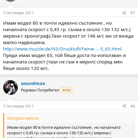
5 Октомври 2011
#7
Имам модел 80 в почти идеално състояние , но
началната скорост с 0,45 гр. съчма е около 130-132 м/с.(
мерена с хронограф).Тази скорост от 146 м/с ми се вижда
малко надвишена.
http://www.muzzle.de/N3/Druckluft/Feinw ... ll_65.html
Преди имах модел 65, той беше доста по-използван и
началната скорост (тази не съм я мерил) според мен
беше около 120 м/с.
soundmax
Редовен Потребител
ФТКС
5 Октомври 2011
#8
6tangata написа:
Имам модел 80 в почти идеално състояние , но началната
скорост с 0,45 гр. съчма е около 130-132 м/с.( мерена с