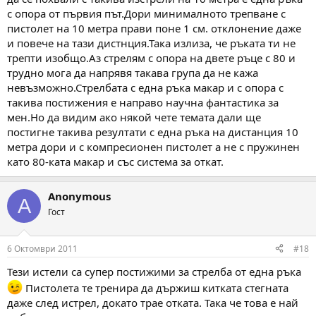
с опора от първия път.Дори минималното трепване с
пистолет на 10 метра прави поне 1 см. отклонение даже
и повече на тази дистнция.Така излиза, че ръката ти не
трепти изобщо.Аз стрелям с опора на двете ръце с 80 и
трудно мога да напрявя такава група да не кажа
невъзможно.Стрелбата с една ръка макар и с опора с
такива постижения е направо научна фантастика за
мен.Но да видим ако някой чете темата дали ще
постигне такива резултати с една ръка на дистанция 10
метра дори и с компресионен пистолет а не с пружинен
като 80-ката макар и със система за откат.
Anonymous
A
Гост
6 Октомври 2011
#18
Тези истели са супер постижими за стрелба от една ръка
Пистолета те тренира да държиш китката стегната
даже след истрел, докато трае отката. Така че това е най