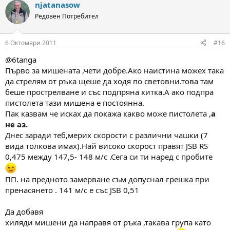
njatanasow
Редовен Потребител
6 Октомври 2011
#16
@6tanga
Първо за мишената ,чети добре.Ако наистина можех така
да стрелям от ръка щеше да ходя по световни.това там
беше прострелване и със подпряна китка.А ако подпра
пистолета тази мишена е постоянна.
Пак казвам че исках да покажа какво може пистолета ,
а
не аз.
Днес заради теб,мерих скорости с различни чашки (7
вида толкова имах).Най високо скорост правят JSB RS
0,475 между 147,5- 148 м/с .Сега си ти наред с пробите
ПП. на предното замерване съм допуснал грешка при
пренасянето . 141 м/с е със JSB 0,51
Да добавя
хиляди мишени да направя от ръка ,такава група като