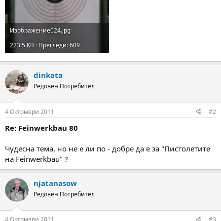
Изображение024.jpg
223.5 KB · Прегледи: 609
dinkata
Редовен Потребител
4 Октомври 2011
#2
Re: Feinwerkbau 80
Чудесна тема, но не е ли по - добре да е за "Пистолетите
на Feinwerkbau" ?
njatanasow
Редовен Потребител
4 Октомври 2011
#3