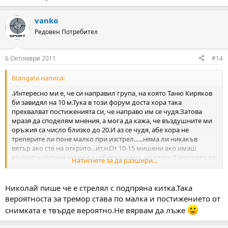
vanko
Редовен Потребител
6 Октомври 2011
#14
6tangata написа:
.Интересно ми е, че си направил група, на която Таню Киряков
би завидял на 10 м.Тука в този форум доста хора така
прехвалват постиженията си, че направо им се чудя.Затова
мразя да споделям мнения, а мога да кажа, че въздушните ми
оръжия са число близко до 20.И аз се чудя, абе хора не
треперите ли поне малко при изстрел......няма ли никакъв
вятър ако сте на открито...ит.н.От 10-15 мишени ако имаш
късмет найстина може да избереш една, на която 5 изстрела да
Натиснете за да разшири...
са в една дупка ама това да е всеки път ........да ама не.
Николай пише че е стрелял с подпряна китка.Така
вероятноста за тремор става по малка и постижението от
снимката е твърде вероятно.Не вярвам да лъже