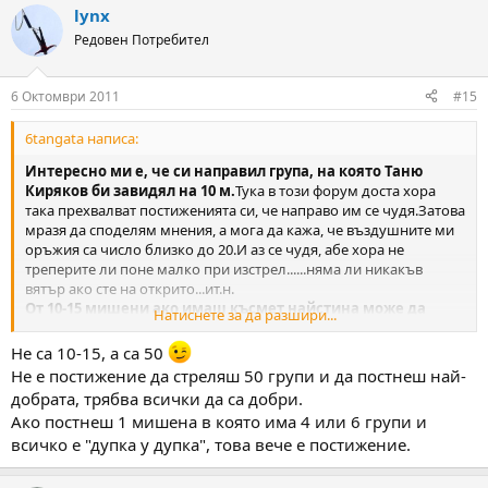
lynx
Редовен Потребител
6 Октомври 2011
#15
6tangata написа:
Интересно ми е, че си направил група, на която Таню
Киряков би завидял на 10 м.
Тука в този форум доста хора
така прехвалват постиженията си, че направо им се чудя.Затова
мразя да споделям мнения, а мога да кажа, че въздушните ми
оръжия са число близко до 20.И аз се чудя, абе хора не
треперите ли поне малко при изстрел......няма ли никакъв
вятър ако сте на открито...ит.н.
От 10-15 мишени ако имаш късмет найстина може да
Натиснете за да разшири...
избереш една, на която 5 изстрела да са в една дупка ама
това да е всеки път
........да ама не.
Не са 10-15, а са 50
Не е постижение да стреляш 50 групи и да постнеш най-
добрата, трябва всички да са добри.
Ако постнеш 1 мишена в която има 4 или 6 групи и
всичко е "дупка у дупка", това вече е постижение.