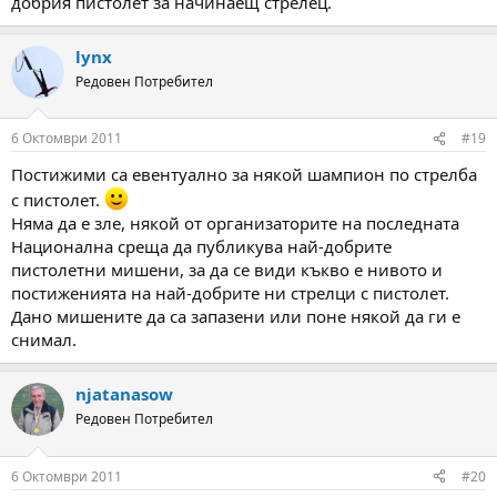
добрия пистолет за начинаещ стрелец.
lynx
Редовен Потребител
6 Октомври 2011
#19
Постижими са евентуално за някой шампион по стрелба
с пистолет.
Няма да е зле, някой от организаторите на последната
Национална среща да публикува най-добрите
пистолетни мишени, за да се види къкво е нивото и
постиженията на най-добрите ни стрелци с пистолет.
Дано мишените да са запазени или поне някой да ги е
снимал.
njatanasow
Редовен Потребител
6 Октомври 2011
#20