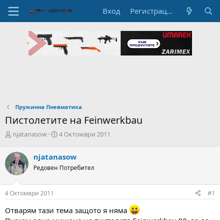
Вход
Регистрация
Пружинна Пневматика
Пистолетите на Feinwerkbau
А
Н
njatanasow
4 Октомври 2011
в
а
т
ч
njatanasow
о
а
Редовен Потребител
р
л
н
н
а
а
4 Октомври 2011
#1
т
Д
е
а
Отварям тази тема защото я няма
м
т