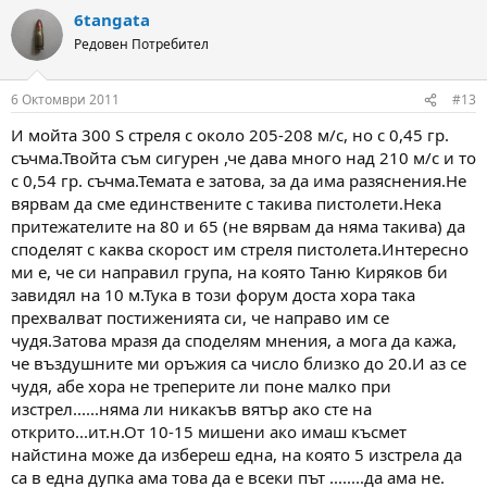
6tangata
Редовен Потребител
6 Октомври 2011
#13
И мойта 300 S стреля с около 205-208 м/с, но с 0,45 гр.
съчма.Твойта съм сигурен ,че дава много над 210 м/с и то
с 0,54 гр. съчма.Темата е затова, за да има разяснения.Не
вярвам да сме единствените с такива пистолети.Нека
притежателите на 80 и 65 (не вярвам да няма такива) да
споделят с каква скорост им стреля пистолета.Интересно
ми е, че си направил група, на която Таню Киряков би
завидял на 10 м.Тука в този форум доста хора така
прехвалват постиженията си, че направо им се
чудя.Затова мразя да споделям мнения, а мога да кажа,
че въздушните ми оръжия са число близко до 20.И аз се
чудя, абе хора не треперите ли поне малко при
изстрел......няма ли никакъв вятър ако сте на
открито...ит.н.От 10-15 мишени ако имаш късмет
найстина може да избереш една, на която 5 изстрела да
са в една дупка ама това да е всеки път ........да ама не.