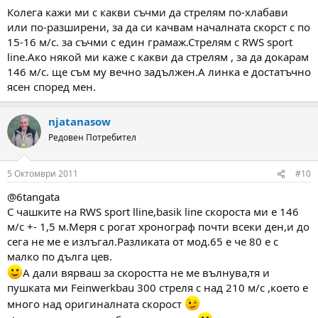
Колега кажи ми с какви съчми да стрелям по-хлабави
или по-разширени, за да си качвам началната скорст с по
15-16 м/с. за съчми с един грамаж.Стрелям с RWS sport
line.Ако някой ми каже с какви да стрелям , за да докарам
146 м/с. ще съм му вечно задължен.А линка е достатъчно
ясен според мен.
njatanasow
Редовен Потребител
5 Октомври 2011
#10
@6tangata
С чашките на RWS sport lline,basik line скороста ми е 146
м/с +- 1,5 м.Меря с рогат хронограф почти всеки ден,и до
сега не ме е излъгал.Разликата от мод.65 е че 80 е с
малко по дълга цев.
А дали вярваш за скоростта не ме вълнува,тя и
пушката ми Feinwerkbau 300 стреля с над 210 м/с ,което е
много над оригиналната скорост