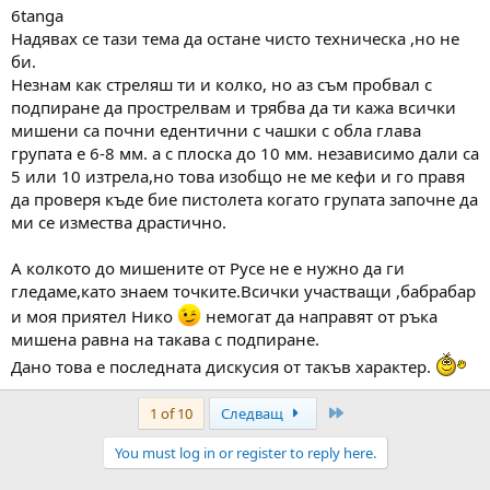
6tanga
Надявах се тази тема да остане чисто техническа ,но не
би.
Незнам как стреляш ти и колко, но аз съм пробвал с
подпиране да прострелвам и трябва да ти кажа всички
мишени са почни едентични с чашки с обла глава
групата е 6-8 мм. а с плоска до 10 мм. независимо дали са
5 или 10 изтрела,но това изобщо не ме кефи и го правя
да проверя къде бие пистолета когато групата започне да
ми се измества драстично.
А колкото до мишените от Русе не е нужно да ги
гледаме,като знаем точките.Всички участващи ,бабрабар
и моя приятел Нико
немогат да направят от ръка
мишена равна на такава с подпиране.
Дано това е последната дискусия от такъв характер.
Last
1 of 10
Следващ
You must log in or register to reply here.