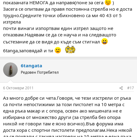
показаната НЕМОГА да направя(поне за сега
)
Засега се опитвам да правя постоянна стрелба но е доста
трудно.Средните точки обикновено са ми 40 43 от 5
изтрела
почти винаги изпортвам един изтрел защото не
отказвам.Надявам се да се науча и на следващото
състезание да се видя до къде съм стигнал
6tanga,заповядай и ти
6tangata
Редовен Потребител
6 Октомври 2011
#17
Аз много добре си чета.Говоря, че тези изстрели от ръка
са почти непостижими за този пистолет на 10 метра с
една ръка макар и с опора, освен ако мишената не е
избирана от множество други (за стрелба без опора
никой не говори там е ясно всичко).Във форума има
доста хора с спортни пистолети предполагам.Нека някой
да се похвали с такива изстрели на 10 метра е една ръка