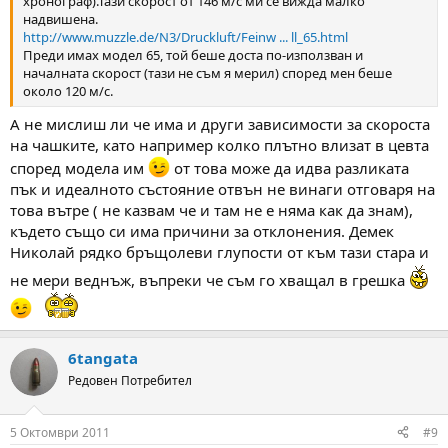
хронограф).Тази скорост от 146 м/с ми се вижда малко
надвишена.
http://www.muzzle.de/N3/Druckluft/Feinw ... ll_65.html
Преди имах модел 65, той беше доста по-използван и
началната скорост (тази не съм я мерил) според мен беше
около 120 м/с.
А не мислиш ли че има и други зависимости за скороста
на чашките, като например колко плътно влизат в цевта
според модела им
от това може да идва разликата
пък и идеалното състояние отвън не винаги отговаря на
това вътре ( не казвам че и там не е няма как да знам),
където също си има причини за отклонения. Демек
Николай рядко бръщолеви глупости от към тази стара и
не мери веднъж, въпреки че съм го хващал в грешка
6tangata
Редовен Потребител
5 Октомври 2011
#9