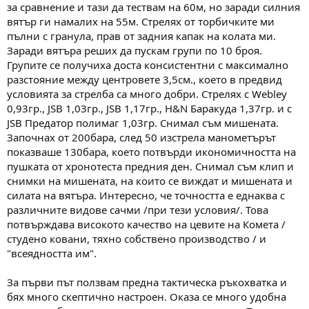
за сравнение и тази да тествам на 60м, но заради силния
вятър ги намалих на 55м. Стрелях от торбичките ми
пълни с гранула, прав от задния капак на колата ми.
Заради вятъра реших да пускам групи по 10 броя.
Групите се получиха доста консистентни с максимално
разстояние между центровете 3,5см., което в предвид
условията за стрелба са много добри. Стрелях с Webley
0,93гр., JSB 1,03гр., JSB 1,17гр., H&N Баракуда 1,37гр. и с
JSB Предатор полимаг 1,03гр. Снимал съм мишената.
Започнах от 200бара, след 50 изстрела манометърът
показваше 130бара, което потвърди икономичността на
пушката от хронотеста предния ден. Снимал съм клип и
снимки на мишената, на които се виждат и мишената и
силата на вятъра. Интересно, че точността е еднаква с
различните видове сачми /при тези условия/. Това
потвърждава високото качество на цевите на Комета /
студено ковани, тяхно собствено производство / и
"всеядността им".
За първи път ползвам предна тактическа ръкохватка и
бях много скептично настроен. Оказа се много удобна