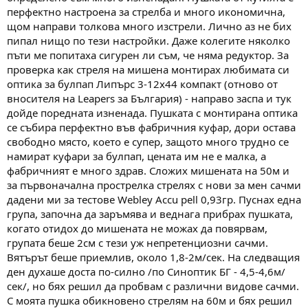
перфектно настроена за стрелба и много икономична,
щом направи толкова много изстрели. Лично аз не бих
пипал нищо по тези настройки. Даже колегите няколко
пъти ме попитаха сигурен ли съм, че няма редуктор. За
проверка как стреля на мишена монтирах любимата си
оптика за булпап Липърс 3-12х44 компакт (отново от
вносителя на Leapers за България) - направо заспа и тук
дойде поредната изненада. Пушката с монтирана оптика
се събира перфектно във фабричния куфар, дори остава
свободно място, което е супер, защото много трудно се
намират куфари за булпап, цената им не е малка, а
фабричният е много здрав. Сложих мишената на 50м и
за първоначална прострелка стрелях с нови за мен сачми
дадени ми за тестове Webley Accu pell 0,93гр. Пуснах една
група, започна да заръмява и веднага прибрах пушката,
когато отидох до мишената не можах да повярвам,
групата беше 2см с тези уж непретенциозни сачми.
Вятърът беше приемлив, около 1,8-2м/сек. На следващия
ден духаше доста по-силно /по Синоптик БГ - 4,5-4,6м/
сек/, но бях решил да пробвам с различни видове сачми.
С моята пушка обикновено стрелям на 60м и бях решил