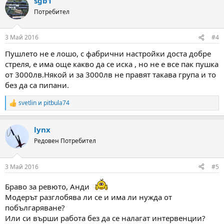
sgb1
Потребител
3 Май 2016
#4
Пушлето не е лошо, с фабрични настройки доста добре
стреля, е има още какво да се иска , но не е все пак пушка
от 3000лв.Някой и за 3000лв не правят такава група и то
без да са пипани.
svetlin
и
pitbula74
R
e
a
lynx
c
t
Редовен Потребител
i
o
n
3 Май 2016
#5
s
:
Браво за ревюто, Анди
Модерът разглобява ли се и има ли нужда от
побългаряване?
Или си върши работа без да се налагат интервенции?