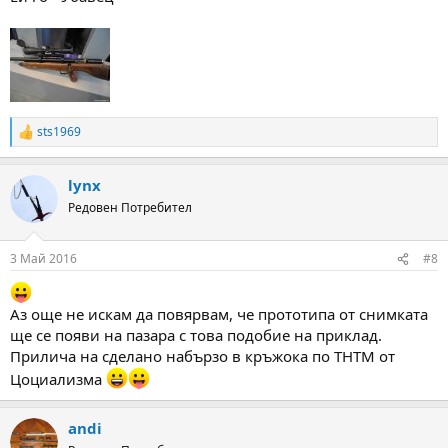
sts1969
R
e
a
lynx
c
t
Редовен Потребител
i
o
n
3 Май 2016
#8
s
:
Аз още не искам да повярвам, че прототипа от снимката
ще се появи на пазара с това подобие на приклад.
Прилича на сделано набързо в кръжока по ТНТМ от
Цоциализма
andi