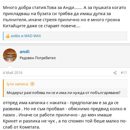
Много добра статия.Това за Анди....... А за пушката когато
прикладваш на бузата си трябва да имаш дупка за
пълнителя..иначе стреля прилично но е много грозна
Китайците даже се стараят повече....
anibis
и
MAD MAX
R
e
a
andi
c
t
Редовен Потребител
i
o
n
4 Май 2016
#11
s
:
lynx написа:
Модерът разглобява ли се и има ли нужда от побългаряване?
отпред има капачка с накатка - предполагам е за да се
развива . Но не съм пробвал - обяснимо предвид колко я
пазих . Иначе си работи прилично - до мен имаше
Крикет и разлика не чух , а по спомен той беше малко по-
слаб от Кометата.