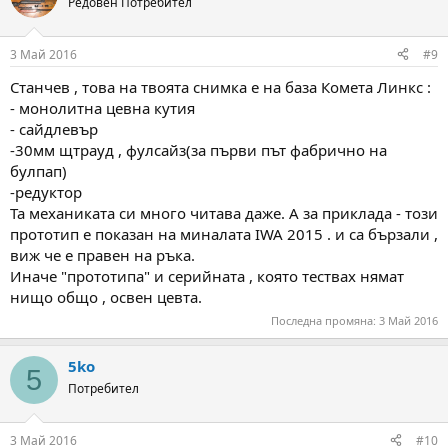
Редовен Потребител
3 Май 2016
#9
Станчев , това на твоята снимка е на база Комета Линкс :
- монолитна цевна кутия
- сайдлевър
-30мм щтрауд , фулсайз(за първи път фабрично на
булпап)
-редуктор
Та механиката си много читава даже. А за приклада - този
прототип е показан на миналата IWA 2015 . и са бързали ,
виж че е правен на ръка.
Иначе "прототипа" и серийната , която тествах нямат
нищо общо , освен цевта.
Последна промяна:
3 Май 2016
5ko
5
Потребител
3 Май 2016
#10