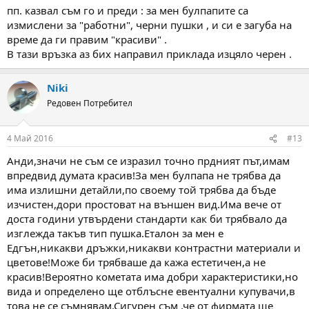
пп. казвал съм го и преди : за мен булпапите са
измислени за "работни", черни пушки , и си е загуба на
време да ги правим "красиви" .
В тази връзка аз бих направил приклада изцяло черен .
Niki
Редовен Потребител
4 Май 2016
#13
Анди,значи не съм се изразил точно прдният път,имам
впредвид думата красив!За мен булпапа не трябва да
има излишни детайли,по своему той трябва да бъде
изчистен,дори простоват на външен вид.Има вече от
доста години утвърдени стандарти как би трябвало да
изглежда такъв тип пушка.Еталон за мен е
Едгън,никакви дръжки,никакви контрастни материали и
цветове!Може би трябваше да кажа естетичен,а не
красив!Вероятно кометата има добри характеристики,но
вида и определено ще отблъсне евентуални купувачи,в
това не се съмнявам.Сигурен съм ,че от фирмата ще