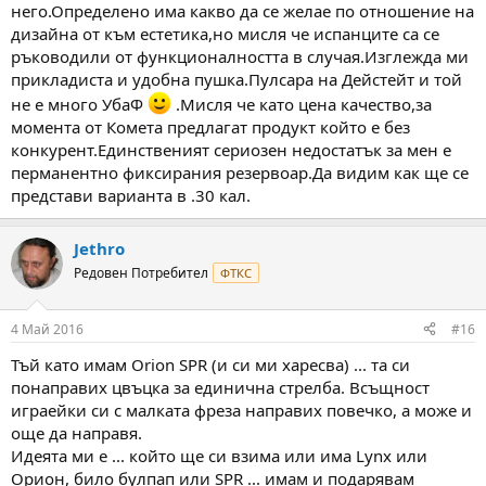
него.Определено има какво да се желае по отношение на
дизайна от към естетика,но мисля че испанците са се
ръководили от функционалността в случая.Изглежда ми
прикладиста и удобна пушка.Пулсара на Дейстейт и той
не е много УбаФ
.Мисля че като цена качество,за
момента от Комета предлагат продукт който е без
конкурент.Единственият сериозен недостатък за мен е
перманентно фиксирания резервоар.Да видим как ще се
представи варианта в .30 кал.
Jethro
Редовен Потребител
ФТКС
4 Май 2016
#16
Тъй като имам Orion SPR (и си ми харесва) ... та си
понаправих цвъцка за единична стрелба. Всъщност
играейки си с малката фреза направих повечко, а може и
още да направя.
Идеята ми е ... който ще си взима или има Lynx или
Орион, било булпап или SPR ... имам и подарявам