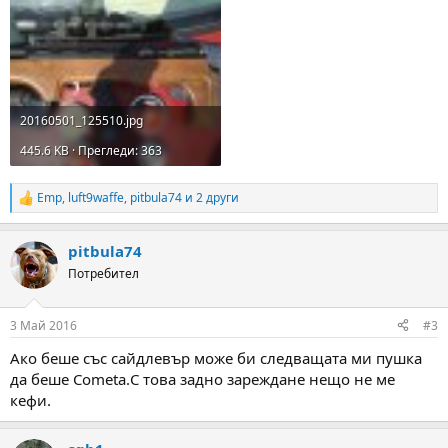
20160501_125510.jpg
445.6 KB · Прегледи: 363
Emp
,
luft9waffe
,
pitbula74
и 2 други
R
e
a
pitbula74
c
t
Потребител
i
o
n
3 Май 2016
#3
s
:
Ако беше със сайдлевър може би следващата ми пушка
да беше Cometa.С това задно зареждане нещо не ме
кефи.