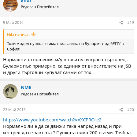
Редовен Потребител
9 Май 2016
#19
Niki написа:
Този модел пушка го има в магазина на Булармс под 6РПУ в
София!
Нормални отношения м/у вносител и краен търговец .
Булармс пък примерно, са единия от вносителите на JSB
и други търговци купуват сачми от тях .
NME
Редовен Потребител
23 Май 2016
#20
https://www.youtube.com/watch?v=XCPRO-e2
Нормално ли е да се движи така напред назад и при
изстрел да се завърта ? Пушката няма 200 съчми. Трябва