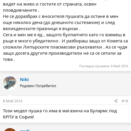
видят на живо и гостите от страната, освен
пловдивчаните .
Не се доразбрах с вносителя пушката да остане в мен
още няколко дена (до днешното състезание) и след
великденските празници я върнах .
Сега и мен ме е яд , защото булпапчето като го вземеш в
ръце е много убедително . И разбираш защо от Комета са
сложили Липърските пласмасови ръкохватки . Аз се чудя
защо досега другите производители не са се сетили за
това .
Последна промяна:
8 Май 2016
Niki
Редовен Потребител
8 Май 2016
#18
Този модел пушка го има в магазина на Булармс под
6РПУ в София!
andi