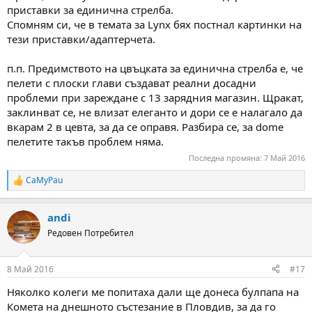
приставки за единична стрелба.
Спомням си, че в темата за Lynx бях постнал картинки на
тези приставки/адаптерчета.
п.п. Предимството на цвъцката за единична стрелба е, че
пелети с плоски глави създават реални досадни
проблеми при зареждане с 13 зарядния магазин. Щракат,
заклинват се, не влизат елеганто и дори се е налагало да
вкарам 2 в цевта, за да се оправя. Разбира се, за dome
пелетите такъв проблем няма.
Последна промяна:
7 Май 2016
CaMyPau
R
e
a
andi
c
t
Редовен Потребител
i
o
n
8 Май 2016
#17
s
:
Няколко колеги ме попитаха дали ще донеса булпапа на
Комета на днешното състезание в Пловдив, за да го