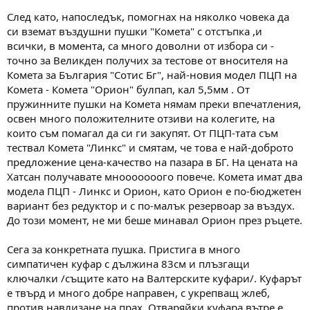
а
а
т
След като, напоследък, помогнах на няколко човека да
а
си вземат въздушни пушки "Комета" с отстъпка ,и
всички, в момента, са много доволни от избора си -
точно за Великден получих за тестове от вносителя на
Комета за България "Сотис Бг", най-новия модел ПЦП на
Комета - Комета "Орион" булпап, кал 5,5мм . От
пружинните пушки на Комета нямам преки впечатления,
освен много положителните отзиви на колегите, на
които съм помагал да си ги закупят. От ПЦП-тата съм
тествал Комета "Линкс" и смятам, че това е най-доброто
предложение цена-качество на пазара в БГ. На цената на
Хатсан получавате мнооооооого повече. Комета имат два
модела ПЦП - Линкс и Орион, като Орион е по-бюджетен
вариант без редуктор и с по-малък резервоар за въздух.
До този момент, не ми беше минавал Орион през ръцете.
Сега за конкретната пушка. Пристига в много
симпатичен куфар с дължина 83см и плъзгащи
ключалки /същите като на Валтерските куфари/. Куфарът
е твърд и много добре направен, с укрепващ жлеб,
против навлизане на прах. Отваряйки куфара вътре е