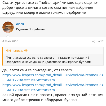
Със сигурност ако се "побългари" читаво ще е още по-
добре - досега винаги когато съм пипнал фабричен
щтрауд или модер е имало голямо подобрение.
andi
Редовен Потребител
4 Май 2016
#12
Niki написа:
.Тия пласмаси все едно са взети от някъде и присъдени !
Определено няма да кандидатства за най красив булпап!
Да , взети са и са присадени , от Leapers .
http://www.leapers.com/prod_detail....=&level2=&itemno=RB
-FGRP172B&status=&mtrack=m
http://www.leapers.com/prod_detail....=&level2=&itemno=RB
-FGRP170B&status=&mtrack=m
За най-красив не е и правен , правен е за да най-евтиния
много добре стрелящ и оборудван булпап.