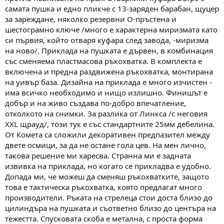
самата пушка и едно пликче с 13-заряден барабан, щуцер
за зареждане, няколко резервни О-пръстена и
шестограмно ключе /много е характерна миризмата като
си първия, който отваря куфара след завода, -миризма
на ново/. Приклада на пушката е дървен, в комбинация
със сменяема пластмасова ръкохватка. В комплекта е
включена и предна раздвижена ръкохватка, монтирана
на уивър база. Дизайна на приклада е много изчистен -
има всичко необходимо и нищо излишно. Финишът е
добър и на живо създава по-добро впечатление,
отколкото на снимки. За разлика от Линкса /с неговия
ХХL щрауд/, този тук е със стандартните 25мм дебелина.
От Комета са сложили декоративен предпазител между
двете осмици, за да не остане гола цев. На мен лично,
такова решение ми харесва. Странна ми е задната
извивка на приклада, но когато се прикладва е удобно.
Допада ми, че можеш да сменяш ръкохватките, защото
това е тактическа ръкохватка, която предлагат много
производители. Ръката на стрелеца стои доста близо до
цилиндъра на пушката и съответно близо до центъра на
тежестта. Спусковата скоба е метална, с проста форма