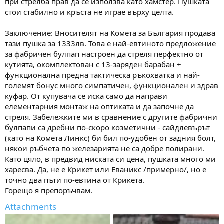
при стрелба прав да се използва като хамстер. Пушката
стои стабилно и кръста не играе върху целта.
Заключение: Вносителят на Комета за България продава
тази пушка за 1333лв. Това е най-евтиното предложение
за фабричен булпап настроен да стреля перфектно от
кутията, окомплектован с 13-заряден барабан +
функционална предна тактическа ръкохватка и най-
големят бонус много симпатичен, функционален и здрав
куфар. От купувача се иска само да направи
елементарния монтаж на оптиката и да започне да
стреля. Забележките ми в сравнение с другите фабрични
булпапи са дребни по-скоро козметични - сайдлевърът
(като на Комета Линкс) би бил по-удобен от задния болт,
някои ръбчета по железарията не са добре полирани.
Като цяло, в предвид ниската си цена, пушката много ми
харесва. Да, не е Крикет или Еваникс /примерно/, но е
точно два пъти по-евтина от Крикета.
Горещо я препоръчвам.
Attachments