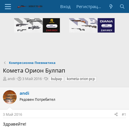
Вход
Регистрация
Компресионна Пневматика
Комета Орион Булпап
А
Н
T
andi
3 Май 2016
bulpap
kometa orion pcp
в
а
a
т
ч
g
andi
о
а
s
р
л
Редовен Потребител
н
н
а
а
3 Май 2016
#1
т
Д
е
а
Здравейте!
м
т