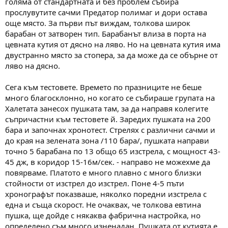
голяма от стандартната и без проблем събира
прослувутите сачми Предатор полимаг и дори остава
още място. За първи път виждам, толкова широк
барабан от затворен тип. Барабанът влиза в порта на
цевната кутия от дясно на ляво. Но на цевната кутия има
двустранно място за стопера, за да може да се обърне от
ляво на дясно.
Сега към тестовете. Времето по празниците не беше
много благосклонно, но когато се събираше групата на
Халетата занесох пушката там, за да направя колегите
съпричастни към тестовете й. Заредих пушката на 200
бара и започнах хронотест. Стрелях с различни сачми и
до края на зелената зона /110 бара/, пушката направи
точно 5 барабана по 13 общо 65 изстрела, с мощност 43-
45 дж, в коридор 15-16м/сек. - направо не можехме да
повярваме. Платото е много плавно с много близки
стойности от изстрел до изстрел. Поне 4-5 пъти
хронографът показваше, няколко поредни изстрела с
една и съща скорост. Не очаквах, че толкова евтина
пушка, ще дойде с някаква фабрична настройка, но
определено съм много изненадан. Пушката от кутията е