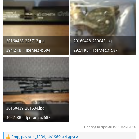
20160428_225713.jpg
20160428_230043.jpg
294.2 KB · Прегледи: 594
292.1 KB · Прегледи: 587
20160429_201534.jpg
462.1 KB · Прегледи: 607
Последна промяна:
8 Май 2016
Emp
,
pavkata_1234
,
sts1969
и 4 други
R