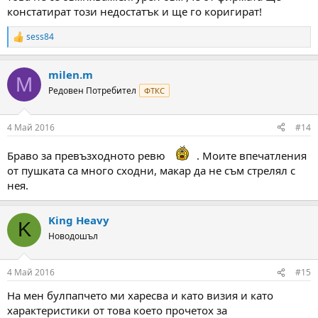
констатират този недостатък и ще го коригират!
sess84
R
e
a
milen.m
c
M
t
Редовен Потребител
ФТКС
i
o
n
4 Май 2016
#14
s
:
Браво за превъзходното ревю
. Моите впечатления
от пушката са много сходни, макар да не съм стрелял с
нея.
King Heavy
K
Новодошъл
4 Май 2016
#15
На мен булпапчето ми харесва и като визия и като
характеристики от това което прочетох за