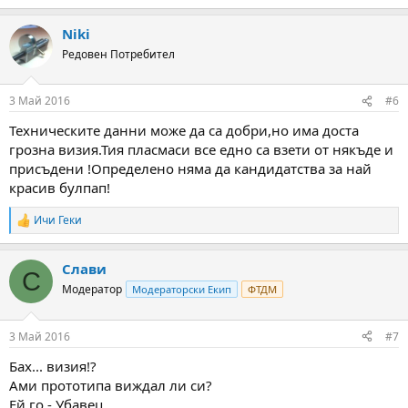
Niki
Редовен Потребител
3 Май 2016
#6
Техническите данни може да са добри,но има доста
грозна визия.Тия пласмаси все едно са взети от някъде и
присъдени !Определено няма да кандидатства за най
красив булпап!
Ичи Геки
R
e
a
Слави
c
С
t
Модератор
Модераторски Екип
ФТДМ
i
o
n
3 Май 2016
#7
s
:
Бах... визия!?
Ами прототипа виждал ли си?
Ей го - Убавец