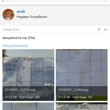
e
a
andi
c
t
Редовен Потребител
i
o
n
3 Май 2016
#2
s
:
мишените на 55м
Attachments
20160501_122530.jpg
20160501_123843.jpg
373.8 KB · Прегледи: 380
313.8 KB · Прегледи: 361