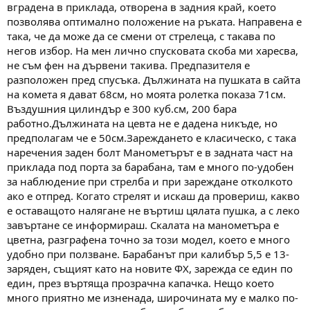
вградена в приклада, отворена в задния край, което
позволява оптимално положение на ръката. Направена е
така, че да може да се смени от стрелеца, с такава по
негов избор. На мен лично спусковата скоба ми харесва,
не съм фен на дървени такива. Предпазителя е
разположен пред спусъка. Дължината на пушката в сайта
на комета я дават 68см, но моята ролетка показа 71см.
Въздушния цилиндър е 300 куб.см, 200 бара
работно.Дължината на цевта не е дадена никъде, но
предполагам че е 50см.Зареждането е класическо, с така
наречения заден болт Манометърът е в задната част на
приклада под порта за барабана, там е много по-удобен
за наблюдение при стрелба и при зареждане отколкото
ако е отпред. Когато стрелят и искаш да провериш, какво
е оставащото налягане не въртиш цялата пушка, а с леко
завъртане се информираш. Скалата на манометъра е
цветна, разграфена точно за този модел, което е много
удобно при ползване. Барабанът при калибър 5,5 е 13-
заряден, същият като на новите ФХ, зарежда се един по
един, през въртяща прозрачна капачка. Нещо което
много приятно ме изненада, широчината му е малко по-