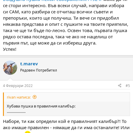
се стори интересно. Във всеки случай, направи избора
си САМ, като разбира се отчиташ всички съвети и
препоръки, които ще получиш. Ти вече си придобил
някаква представа и опит с пушките на твоите приятели,
така че ще ти бъде по-лесно. Освен това, първата пушка
рядко остава последна, така че ако не нацелиш от
първия път, ще може да си избереш друга.
Успех!
t.marev
Редовен Потребител
4 Февруари 2022
#5
rivan написа:
Хубава пушка в правилния калибър:
.....................
Наборе, ти как определи кой е правилният калибър?! То
ако имаше правилен - нямаше да ги има останалите! Или