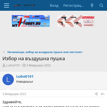
Вход
Регистрация
Начинаещи, избор на въздушна пушка или пистолет
Избор на въздушна пушка
А
Н
Lubo0101
3 Февруари 2022
в
а
т
ч
Lubo0101
L
о
а
Новодошъл
р
л
н
н
а
а
3 Февруари 2022
#1
т
Д
е
а
Здравейте,
м
т
нов съм в групата и от доста време се каня да си взема