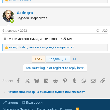
R
e
a
Gadnqra
c
t
Редовен Потребител
i
o
n
6 Февруари 2022
#20
s
:
Щом не искаш сила, а точност - 4,5 мм.
rivan
,
Hidden
,
venciru
и още един потребител
R
e
a
Last
1 of 7
Следващ
c
t
You must log in or register to reply here.
i
o
n
Facebook
X
Bluesky
LinkedIn
Reddit
Pinterest
Tumblr
WhatsApp
Email
Вм
Share:
s
:
Начинаещи, избор на въздушна пушка или пистолет
airguns
Български
Условия и Правила
Privacy policy
Помощ
R