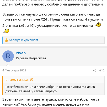
далеч по-бързо и лесно , особено на далечни дистанции
.
Всъщност се научих да стрелям , след като започнах да
ползвам оптика поне Х24 . Преди това смених 4 пушки и
2 оптики (х9 , х16)с убеждението...че те са виновни
Gadnqra
и
xpresident
R
e
a
rivan
c
R
t
Редовен Потребител
i
o
n
4 Февруари 2022
#12
s
:
t.marev написа:
Не забеляза ли, че и двете избрани от него пушки са над 30
джаула? Какви 4.5, какъв Вайраух?
Забеляза ли, че и двете пушки, които си е избрал не са
налични? Ако бяха успешен модел, щеше да има