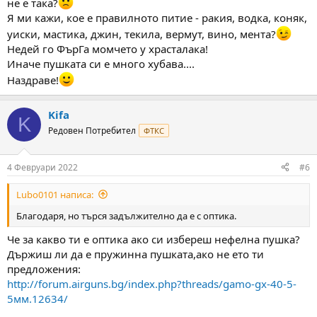
не е така?
Я ми кажи, кое е правилното питие - ракия, водка, коняк,
уиски, мастика, джин, текила, вермут, вино, мента?
Недей го ФърГа момчето у храсталака!
Иначе пушката си е много хубава....
Наздраве!
Kifa
K
Редовен Потребител
ФТКС
4 Февруари 2022
#6
Lubo0101 написа:
Благодаря, но търся задължително да е с оптика.
Че за какво ти е оптика ако си избереш нефелна пушка?
Държиш ли да е пружинна пушката,ако не ето ти
предложения:
http://forum.airguns.bg/index.php?threads/gamo-gx-40-5-
5мм.12634/