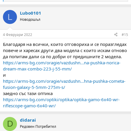
e
a
Lubo0101
c
L
t
Новодошъл
i
o
n
4 Февруари 2022
#15
s
:
Благодаря на всички, които отговориха и се поразгледах
повече и харесах други два модела с които искам отново
да попитам дали са по добри от предишните 2 модела.
https://arms-bg.com/oragie/vazdushn...na-pushka-norica-
dream-max-combo-223-j-55-mm/
и
https://arms-bg.com/oragie/vazdushn...hna-pushka-cometa-
fusion-galaxy-5-5mm-275m-s/
заедно със тази оптика
https://arms-bg.com/optiki/optika/optika-gamo-6x40-wr-
riflescope-gamo-6x40-wr/
didarai
D
Редовен Потребител