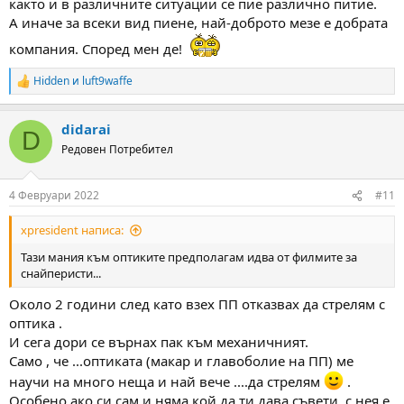
както и в различните ситуации се пие различно питие.
А иначе за всеки вид пиене, най-доброто мезе е добрата
компания. Според мен де!
Hidden
и
luft9waffe
R
e
a
didarai
c
D
t
Редовен Потребител
i
o
n
4 Февруари 2022
#11
s
:
xpresident написа:
Тази мания към оптиките предполагам идва от филмите за
снайперисти...
Около 2 години след като взех ПП отказвах да стрелям с
оптика .
И сега дори се върнах пак към механичният.
Само , че ...оптиката (макар и главоболие на ПП) ме
научи на много неща и най вече ....да стрелям
.
Особено ако си сам и няма кой да ти дава съвети, с нея е