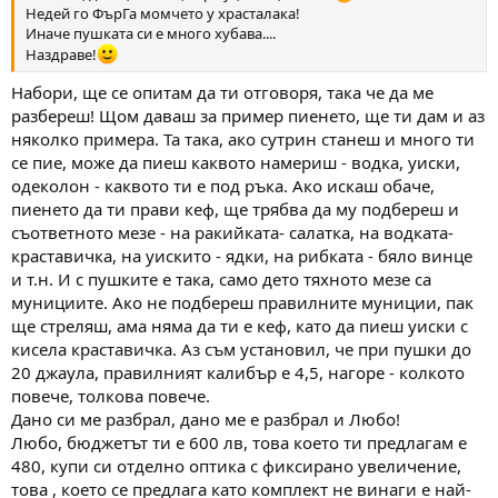
Недей го ФърГа момчето у храсталака!
Иначе пушката си е много хубава....
Наздраве!
Набори, ще се опитам да ти отговоря, така че да ме
разбереш! Щом даваш за пример пиенето, ще ти дам и аз
няколко примера. Та така, ако сутрин станеш и много ти
се пие, може да пиеш каквото намериш - водка, уиски,
одеколон - каквото ти е под ръка. Ако искаш обаче,
пиенето да ти прави кеф, ще трябва да му подбереш и
съответното мезе - на ракийката- салатка, на водката-
краставичка, на уискито - ядки, на рибката - бяло винце
и т.н. И с пушките е така, само дето тяхното мезе са
мунициите. Ако не подбереш правилните муниции, пак
ще стреляш, ама няма да ти е кеф, като да пиеш уиски с
кисела краставичка. Аз съм установил, че при пушки до
20 джаула, правилният калибър е 4,5, нагоре - колкото
повече, толкова повече.
Дано си ме разбрал, дано ме е разбрал и Любо!
Любо, бюджетът ти е 600 лв, това което ти предлагам е
480, купи си отделно оптика с фиксирано увеличение,
това , което се предлага като комплект не винаги е най-