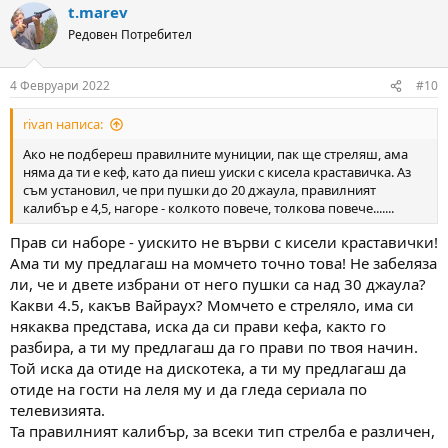
t.marev
c
t
Редовен Потребител
i
o
n
4 Февруари 2022
#10
s
:
rivan написа:
Ако не подбереш правилните муниции, пак ще стреляш, ама
няма да ти е кеф, като да пиеш уиски с кисела краставичка. Аз
съм установил, че при пушки до 20 джаула, правилният
калибър е 4,5, нагоре - колкото повече, толкова повече.......
Прав си наборе - уискито не върви с кисели краставички!
Ама ти му предлагаш на момчето точно това! Не забеляза
ли, че и двете избрани от него пушки са над 30 джаула?
Какви 4.5, какъв Вайраух? Момчето е стреляло, има си
някаква представа, иска да си прави кефа, както го
разбира, а ти му предлагаш да го прави по твоя начин.
Той иска да отиде на дискотека, а ти му предлагаш да
отиде на гости на леля му и да гледа сериала по
телевизията.
Та правилният калибър, за всеки тип стрелба е различен,