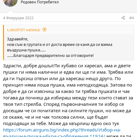
Редовен Потребител
4 Февруари 2022
#4
Lubo0101 написа:
Здравейте,
нов съм в групата и от доста време се каня да си взема
въздушна пушка......
.......Благодаря предварително за отговорите!
Здрасти, добре дошъл!Ти хубаво си харесал, ама и двете
пушки ги няма налични и едва ли ще ги има. Трябва или
да ги търсиш отвън или да харесаш нещо друго. По
принцип няма лоша пушка, има неподходяща. Затова по
добре е да си изясниш за какво ти трябва пушката и чак
тогава да почнеш да избираш между тези които стават за
твоя тип стрелба. Според първоначалния ти избор се
досещам че си почитател на силните пушки, но може да
се окаже, че и не чак толкова силни, ще бъдат
подходящи за тебе. Може да хвърлиш едно око тук
https://forum.airguns.bg/index.php?threads/Избор-на-
въздушна-пушка-нЕкои-съображения.11924/
може да ти