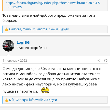
https://forum.airguns.bg/index.php?threads/weihrauch-50-s-4-5-
mm.12742/
Това наистина е най-доброто предложение за този
бюджет.
Gadnqra
,
mario321
,
andro ruskov
и 5 други
R
e
a
LogiBG
c
t
Редовен Потребител
i
o
n
4 Февруари 2022
#9
s
:
Само да допълня, че 50s е супер на механични а пък с
оптика и моноблок се добавя допълнителната тежест
която е нужна да стреля още по-приятно.Набузника е
леко нисък - факт неуспорим, но си купуваш хубава
пушка за парите си.
Kifa
,
Gadnqra
,
luft9waffe
и 3 други
R
e
a