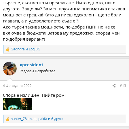
търсене, съответно и предлагане. Нито едното, нито
другото. Защо ли? За мен пружинна пневматика с такава
мощност е грешка! Като да пиеш одеколон - ще те боли
главата, а и удоволствието къде е ?!
Ако търси такива мощности, по-добре ПЦП! Но не се
включва в бюджета! Затова му предложих, според мен
по-добрия вариант!
Gadnqra
и
LogiBG
R
e
a
xpresident
c
t
Редовен Потребител
i
o
n
4 Февруари 2022
#13
s
:
Спора е излишен. Пийте ром!
hunter_78
,
m.eit
,
pakfa
и 6 други
R
e