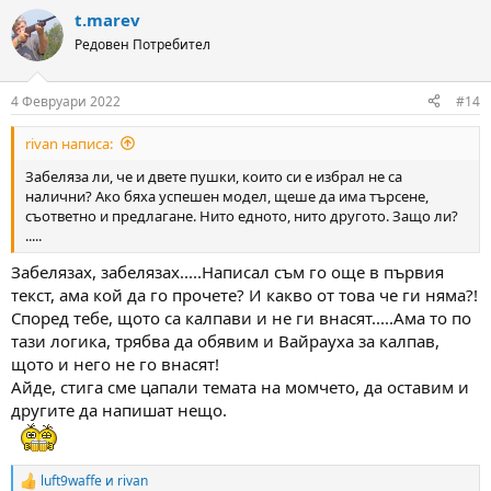
a
t.marev
c
t
Редовен Потребител
i
o
n
4 Февруари 2022
#14
s
:
rivan написа:
Забеляза ли, че и двете пушки, които си е избрал не са
налични? Ако бяха успешен модел, щеше да има търсене,
съответно и предлагане. Нито едното, нито другото. Защо ли?
.....
Забелязах, забелязах.....Написал съм го още в първия
текст, ама кой да го прочете? И какво от това че ги няма?!
Според тебе, щото са калпави и не ги внасят.....Ама то по
тази логика, трябва да обявим и Вайрауха за калпав,
щото и него не го внасят!
Айде, стига сме цапали темата на момчето, да оставим и
другите да напишат нещо.
luft9waffe
и
rivan
R