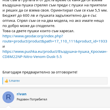
а
а
въздушна пушка стрелял съм преди с пушки на приятели
т
и реших да си взема своя. Ориентирал съм се към 5,5 мм.
а
Бюджет до 600 лв и пушката задължително да е със
оптика. Спрял съм се на два модела, но ако имате нещо
по добро може да споделите.
Това са двете пушки които съм харесал.
https://www.geodar.org/index.php?
route=product/product&path=17_110_111&product_id=1933
и
https://www.pushka.eu/product/Въздушна-пушка_Кросман-
CD8M22NP-Nitro-Venom-Dusk-5.5
Благодаря предварително за отговорите!
t.marev
R
e
a
rivan
c
R
t
Редовен Потребител
i
o
n