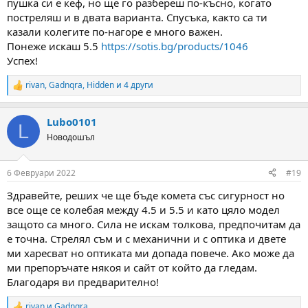
пушка си е кеф, но ще го разбереш по-късно, когато
постреляш и в двата варианта. Спусъка, както са ти
казали колегите по-нагоре е много важен.
Понеже искаш 5.5
https://sotis.bg/products/1046
Успех!
rivan
,
Gadnqra
,
Hidden
и 4 други
R
e
a
Lubo0101
c
L
t
Новодошъл
i
o
n
6 Февруари 2022
#19
s
:
Здравейте, реших че ще бъде комета със сигурност но
все още се колебая между 4.5 и 5.5 и като цяло модел
защото са много. Сила не искам толкова, предпочитам да
е точна. Стрелял съм и с механични и с оптика и двете
ми харесват но оптиката ми допада повече. Ако може да
ми препоръчате някоя и сайт от който да гледам.
Благодаря ви предварително!
rivan
и
Gadnqra