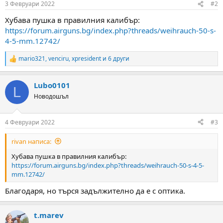
3 Февруари 2022
#2
s
:
Хубава пушка в правилния калибър:
https://forum.airguns.bg/index.php?threads/weihrauch-50-s-
4-5-mm.12742/
mario321
,
venciru
,
xpresident
и 6 други
R
e
a
Lubo0101
c
L
t
Новодошъл
i
o
n
4 Февруари 2022
#3
s
:
rivan написа:
Хубава пушка в правилния калибър:
https://forum.airguns.bg/index.php?threads/weihrauch-50-s-4-5-
mm.12742/
Благодаря, но търся задължително да е с оптика.
t.marev