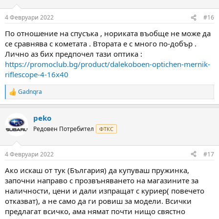
4 Февруари 2022
#16
По отношение на спусъка , нориката въобще не може да
се сравнява с кометата . Втората е с много по-добър .
Лично аз бих предпочел тази оптика :
https://promoclub.bg/product/dalekoboen-optichen-mernik-
riflescope-4-16x40
Gadnqra
R
e
a
peko
c
t
Редовен Потребител
ФТКС
i
o
n
4 Февруари 2022
#17
s
:
Ако искаш от тук (България) да купуваш пружинка,
започни направо с прозвъняването на магазините за
наличности, цени и дали изпращат с куриер( повечето
отказват), а не само да ги ровиш за модели. Всички
предлагат всичко, ама нямат почти нищо свястно