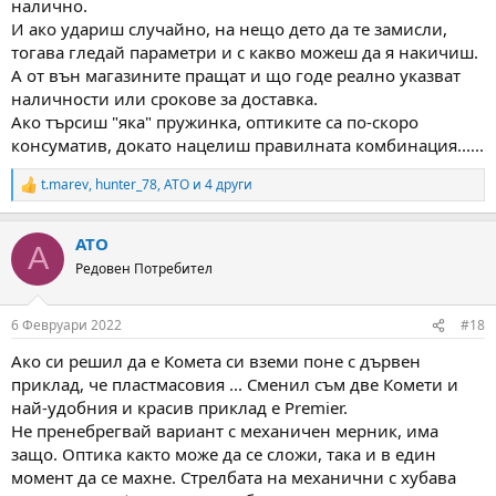
налично.
И ако удариш случайно, на нещо дето да те замисли,
тогава гледай параметри и с какво можеш да я накичиш.
А от вън магазините пращат и що годе реално указват
наличности или срокове за доставка.
Ако търсиш "яка" пружинка, оптиките са по-скоро
консуматив, докато нацелиш правилната комбинация......
t.marev
,
hunter_78
,
ATO
и 4 други
R
e
a
ATO
c
A
t
Редовен Потребител
i
o
n
6 Февруари 2022
#18
s
:
Ако си решил да е Комета си вземи поне с дървен
приклад, че пластмасовия ... Сменил съм две Комети и
най-удобния и красив приклад е Premier.
Не пренебрегвай вариант с механичен мерник, има
защо. Оптика както може да се сложи, така и в един
момент да се махне. Стрелбата на механични с хубава