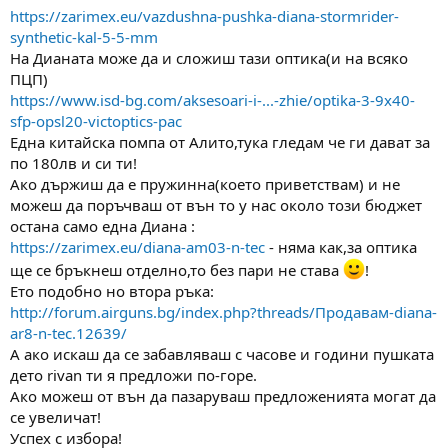
https://zarimex.eu/vazdushna-pushka-diana-stormrider-
synthetic-kal-5-5-mm
На Дианата може да и сложиш тази оптика(и на всяко
ПЦП)
https://www.isd-bg.com/aksesoari-i-...-zhie/optika-3-9x40-
sfp-opsl20-victoptics-pac
Една китайска помпа от Алито,тука гледам че ги дават за
по 180лв и си ти!
Ако държиш да е пружинна(което приветствам) и не
можеш да поръчваш от вън то у нас около този бюджет
остана само една Диана :
https://zarimex.eu/diana-am03-n-tec
- няма как,за оптика
ще се бръкнеш отделно,то без пари не става
!
Ето подобно но втора ръка:
http://forum.airguns.bg/index.php?threads/Продавам-diana-
ar8-n-tec.12639/
А ако искаш да се забавляваш с часове и години пушката
дето rivan ти я предложи по-горе.
Ако можеш от вън да пазаруваш предложенията могат да
се увеличат!
Успех с избора!