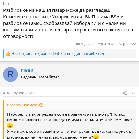
П.с
Разбира се на нашия пазар може да разгледаш
Кометите,по скъпите Умарекси,във ВИП-а има BSA и
разбира се Гамо...съобразявай избора си и с налични
консумативи и вносител гарантиращ ти все пак някаква
отговорност!
Последна промяна:
4 Февруари 2022
Hidden
,
t.marev
,
xpresident
и още един потребител
R
e
a
rivan
c
R
t
Редовен Потребител
i
o
n
4 Февруари 2022
#7
s
:
t.marev написа:
Наборе, ти как определи кой е правилният калибър?! То ако
имаше правилен - нямаше да ги има останалите! Или не е така?
Я ми кажи, кое е правилното питие - ракия, водка, коняк, уиски,
мастика, джин, текила, вермут, вино, мента?