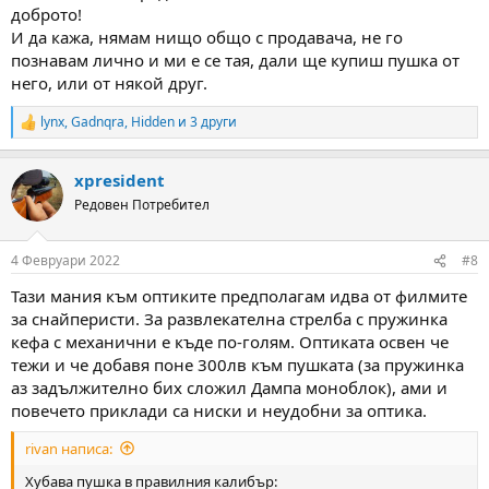
доброто!
И да кажа, нямам нищо общо с продавача, не го
познавам лично и ми е се тая, дали ще купиш пушка от
него, или от някой друг.
lynx
,
Gadnqra
,
Hidden
и 3 други
R
e
a
xpresident
c
t
Редовен Потребител
i
o
n
4 Февруари 2022
#8
s
:
Тази мания към оптиките предполагам идва от филмите
за снайперисти. За развлекателна стрелба с пружинка
кефа с механични е къде по-голям. Оптиката освен че
тежи и че добавя поне 300лв към пушката (за пружинка
аз задължително бих сложил Дампа моноблок), ами и
повечето приклади са ниски и неудобни за оптика.
rivan написа:
Хубава пушка в правилния калибър: