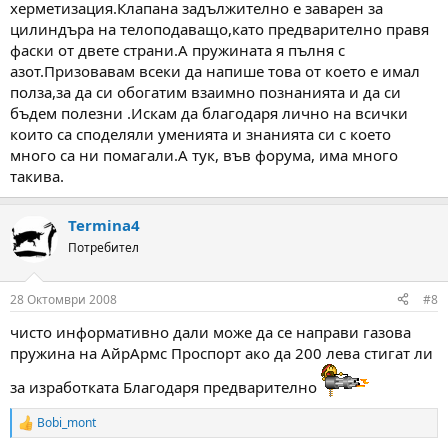
херметизация.Клапана задължително е заварен за
цилиндъра на телоподаващо,като предварително правя
фаски от двете страни.А пружината я пълня с
азот.Призовавам всеки да напише това от което е имал
полза,за да си обогатим взаимно познанията и да си
бъдем полезни .Искам да благодаря лично на всички
които са споделяли уменията и знанията си с което
много са ни помагали.А тук, във форума, има много
такива.
Termina4
Потребител
28 Октомври 2008
#8
чисто информативно дали може да се направи газова
пружина на АйрАрмс Проспорт ако да 200 лева стигат ли
за изработката Благодаря предварително
Bobi_mont
R
e