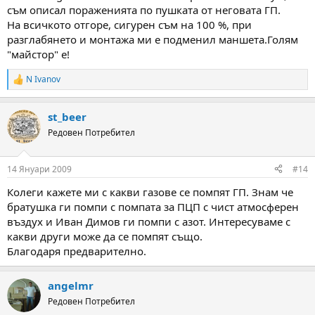
съм описал пораженията по пушката от неговата ГП.
На всичкото отгоре, сигурен съм на 100 %, при
разглабянето и монтажа ми е подменил маншета.Голям
"майстор" е!
N Ivanov
R
e
a
st_beer
c
t
Редовен Потребител
i
o
n
14 Януари 2009
#14
s
:
Колеги кажете ми с какви газове се помпят ГП. Знам че
братушка ги помпи с помпата за ПЦП с чист атмосферен
въздух и Иван Димов ги помпи с азот. Интересуваме с
какви други може да се помпят също.
Благодаря предварително.
angelmr
Редовен Потребител