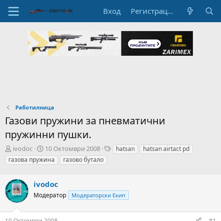
Вход
Регистрация
Работилница
Газови пружини за пневматични
пружинни пушки.
А
Н
T
ivodoc
10 Октомври 2008
hatsan
hatsan airtact pd
в
а
a
газова пружина
газово бутало
т
ч
g
о
а
s
р
ivodoc
л
н
н
Модератор
Модераторски Екип
а
а
т
Д
е
а
10 Октомври 2008
#1