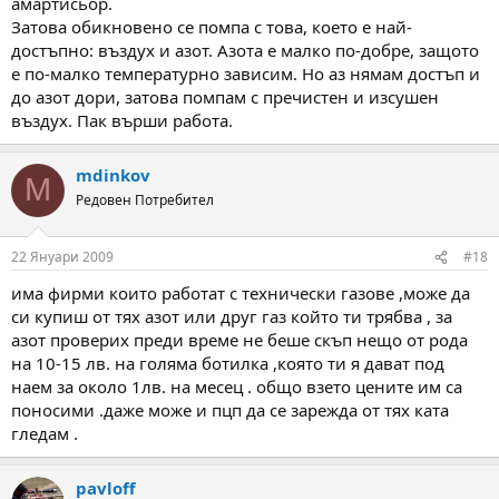
амартисьор.
Затова обикновено се помпа с това, което е най-
достъпно: въздух и азот. Азота е малко по-добре, защото
е по-малко температурно зависим. Но аз нямам достъп и
до азот дори, затова помпам с пречистен и изсушен
въздух. Пак върши работа.
mdinkov
M
Редовен Потребител
22 Януари 2009
#18
има фирми които работат с технически газове ,може да
си купиш от тях азот или друг газ който ти трябва , за
азот проверих преди време не беше скъп нещо от рода
на 10-15 лв. на голяма ботилка ,която ти я дават под
наем за около 1лв. на месец . общо взето цените им са
поносими .даже може и пцп да се зарежда от тях ката
гледам .
pavloff