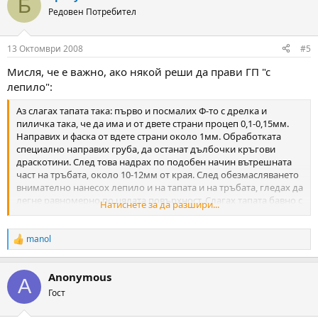
Б
Редовен Потребител
13 Октомври 2008
#5
Мисля, че е важно, ако някой реши да прави ГП "с
лепило":
Аз слагах тапата така: първо и посмалих Ф-то с дрелка и
пиличка така, че да има и от двете страни процеп 0,1-0,15мм.
Направих и фаска от вдете страни около 1мм. Обработката
специално направих груба, да останат дълбочки кръгови
драскотини. След това надрах по подобен начин вътрешната
част на тръбата, около 10-12мм от края. След обезмасляването
внимателно нанесох лепило и на тапата и на тръбата, гледах да
легне равномерно по цялата повърхност. Слагах тапата бавно с
Натиснете за да разшири...
навиване, като болт със ситна резба. Тапата сложих леко
"хлътнала" и тщателно замазах външната фаска. Всичко това
правих държейки ГП вертикално - нали вътре имаше и малко
manol
R
масълце. И след това оставих да се полимезира - пак
e
вертикално.
a
Anonymous
c
A
t
Гост
i
o