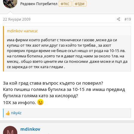
Редовен Потребител
ФТКС
ФТДМ
22 Януари 2009
#19
mdinkov написа:
има фирми които работат с технически газове ,може да си
купиш от тях азот или друг газ който ти трябва , за азот
проверих преди време не беше скъп нещо от рода на 10-15 лв.
на голяма ботилка ,която ти я дават под наем за около 1лв. на
месец . общо взето цените им са поносими .даже може и пцп да
се зарежда от тях ката гледам .
За кой град става въпрос където си поверил?
Като пишеш голяма бутилка за 10-15 лв имаш предвид
бутилка голяма като за кислород?
10Х за инфото.
niky4z
R
e
a
mdinkov
c
M