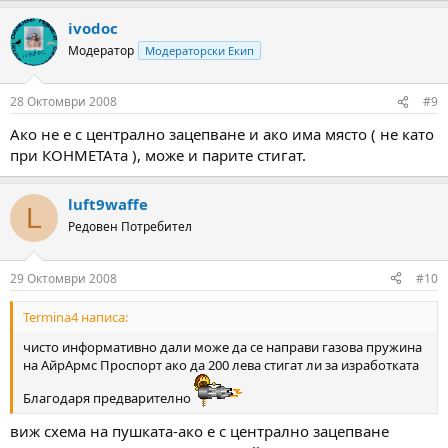
a
ivodoc
c
t
Модератор
Модераторски Екип
i
o
n
28 Октомври 2008
#9
s
:
Ако не е с централно зацепване и ако има място ( не като
при КОНМЕТАта ), може и парите стигат.
luft9waffe
L
Редовен Потребител
29 Октомври 2008
#10
Termina4 написа:
чисто информативно дали може да се направи газова пружина
на АйрАрмс Проспорт ако да 200 лева стигат ли за изработката
Благодаря предварително
виж схема на пушката-ако е с централно зацепване