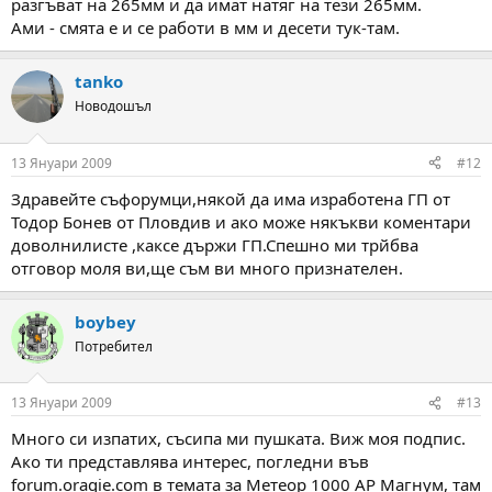
разгъват на 265мм и да имат натяг на тези 265мм.
Ами - смята е и се работи в мм и десети тук-там.
tanko
Новодошъл
13 Януари 2009
#12
Здравейте съфорумци,някой да има изработена ГП от
Тодор Бонев от Пловдив и ако може някъкви коментари
доволнилисте ,каксе държи ГП.Спешно ми трйбва
отговор моля ви,ще съм ви много признателен.
boybey
Потребител
13 Януари 2009
#13
Много си изпатих, съсипа ми пушката. Виж моя подпис.
Ако ти представлява интерес, погледни във
forum.oragie.com в темата за Метеор 1000 АР Магнум, там