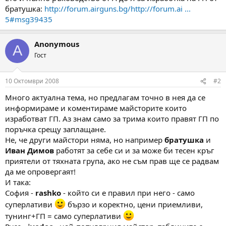
И като решиш да я сглобяваш, се окаже , че ти е невъзможно ,
братушка:
http://forum.airguns.bg/http://forum.ai ...
"трудността" на изработването им.
точно тая "гъбочка " да не можеш да сложиш на мястото и, ....а
Мога само да БЛАГОДАРЯ на Братушка за споделения опит!
5#msg39435
и тя къде ли беше? Ама давай , то сигурно и без нея може.
И не прави чест дребнавото заяждане с него.
Не е смешно. Опасно е.
Според мен.
Практика е.
Anonymous
A
Нататък:
Гост
Сега шайба-водач от вътрешната част на ГП. За нея
използвах "буталцето" на амартисьора. То се състои от 3
10 Октомври 2008
#2
части: стоманена шайба, силуминово "буталце" със 4 дупки
и тефлонов пръстен. Краят на пръта се изпилва със
Много актуална тема, но предлагам точно в нея да се
ъглошлайф и те се изнизват. Силуминовото буталце има
информираме и коментираме майсторите които
отвор Ф6 в центъра: в него не нарязва резба М7, а в
изработват ГП. Аз знам само за трима които правят ГП по
"периферията" се правят няколко дупки Ф1,5.
Натиснете за да разшири...
поръчка срещу заплащане.
Не, че други майстори няма, но например
братушка
и
Голяма грешка.
Иван Димов
работят за себе си и за може би тесен кръг
Мнооооооого голяма.
приятели от тяхната група, ако не съм прав ще се радвам
Силуминовото "буталце" е с диаметър , по-малък от вътрешния
да ме опровергаят!
на амортисьора и може да доведе до заклинване , което от
И така:
своя страна, надиране на вътрешната повърхност.
Ролята на водач ,в оригиналния вариант на амортисьора се
София -
rashko
- който си е правил при него - само
поема от стоманената шайба, която ако си забелязал е с много
суперлативи
бързо и коректно, цени приемливи,
висока твърдост и с размер осигуряваш мазно триене меду
тунинг+ГП = само суперлативи
периферията и и стената на амортисьора. Именно поради тая