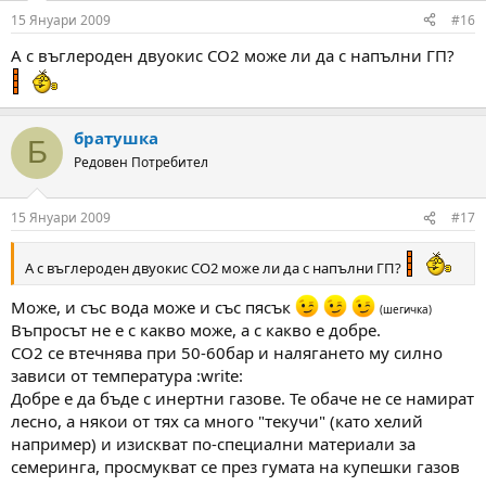
15 Януари 2009
#16
А с въглероден двуокис СО2 може ли да с напълни ГП?
братушка
Б
Редовен Потребител
15 Януари 2009
#17
А с въглероден двуокис СО2 може ли да с напълни ГП?
Може, и със вода може и със пясък
(шегичка)
Въпросът не е с какво може, а с какво е добре.
СО2 се втечнява при 50-60бар и налягането му силно
зависи от температура :write:
Добре е да бъде с инертни газове. Те обаче не се намират
лесно, а някои от тях са много "текучи" (като хелий
например) и изискват по-специални материали за
семеринга, просмукват се през гумата на купешки газов