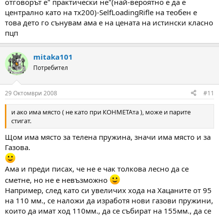
отговорът е" практически не"(най-вероятно е да е
централно като на тх200)-SelfLoadingRifle на теобен е
това дето го сънувам ама е на цената на истински класно
пцп
mitaka101
Потребител
29 Октомври 2008
#11
и ако има място ( не като при КОНМЕТАта ), може и парите
стигат.
Щом има място за телена пружина, значи има място и за
Газова.
Ама и преди писах, че не е чак толкова лесно да се
сметне, но не е невъзможно
Например, след като си увеличих хода на Хацаните от 95
на 110 мм., се наложи да изработя нови газови пружини,
които да имат ход 110мм., да се събират на 155мм., да се