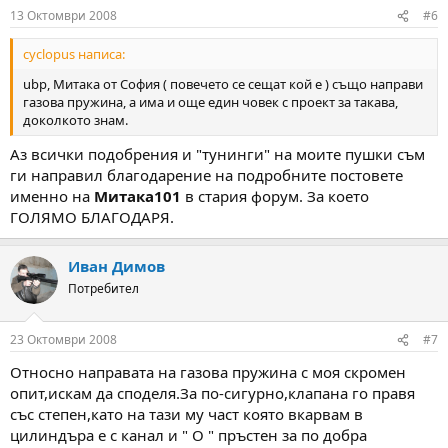
n
13 Октомври 2008
#6
s
:
cyclopus написа:
ubp, Митака от София ( повечето се сещат кой е ) също направи
газова пружина, а има и още един човек с проект за такава,
доколкото знам.
Аз всички подобрения и "тунинги" на моите пушки съм
ги направил благодарение на подробните постовете
именно на
Митака101
в стария форум. За което
ГОЛЯМО БЛАГОДАРЯ.
Иван Димов
Потребител
23 Октомври 2008
#7
Относно направата на газова пружина с моя скромен
опит,искам да споделя.За по-сигурно,клапана го правя
със степен,като на тази му част която вкарвам в
цилиндъра е с канал и " О " пръстен за по добра