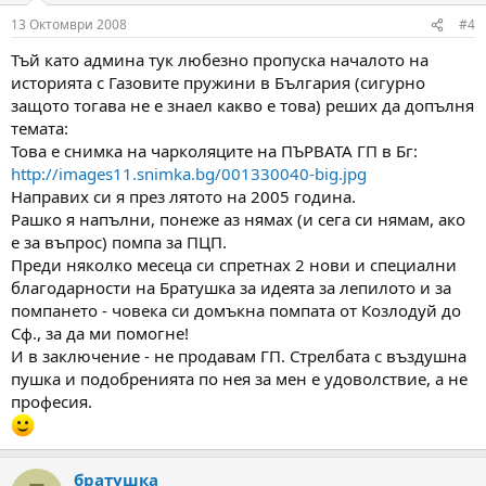
13 Октомври 2008
#4
Отговора е :
внимание!!!!! харпун !!!!!
С този пост , не искам да обидя персонално никого.
Тъй като админа тук любезно пропуска началото на
Ако някой се почувства обиден , нека приеме моите извинения
историята с Газовите пружини в България (сигурно
и ако се наложи и публично ще го направя тук.
защото тогава не е знаел какво е това) реших да допълня
Дано бъда правилно разбран и не ви прозвучи като страх от
темата:
конкуренция.
Това е снимка на чарколяците на ПЪРВАТА ГП в Бг:
http://images11.snimka.bg/001330040-big.jpg
Направих си я през лятото на 2005 година.
Рашко я напълни, понеже аз нямах (и сега си нямам, ако
е за въпрос) помпа за ПЦП.
Преди няколко месеца си спретнах 2 нови и специални
благодарности на Братушка за идеята за лепилото и за
помпането - човека си домъкна помпата от Козлодуй до
Сф., за да ми помогне!
И в заключение - не продавам ГП. Стрелбата с въздушна
пушка и подобренията по нея за мен е удоволствие, а не
професия.
братушка