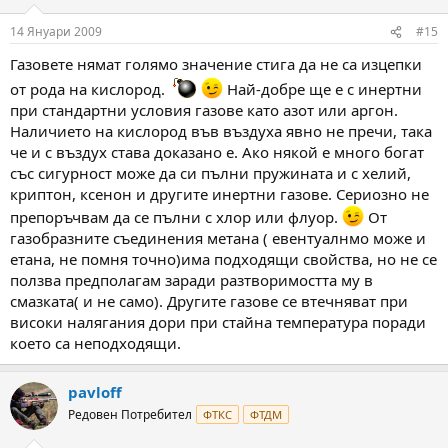
14 Януари 2009
#15
Газовете нямат голямо значение стига да не са изцепки
от рода на кислород.
Най-добре ще е с инертни
при стандартни условия газове като азот или аргон.
Наличието на кислород във въздуха явно не пречи, така
че и с въздух става доказано е. Ако някой е много богат
със сигурност може да си пълни пружината и с хелий,
криптон, ксенон и другите инертни газове. Сериозно не
препоръчвам да се пълни с хлор или флуор.
От
газобразните съединения метана ( евентуалнмо може и
етана, не помня точно)има подходящи свойства, но не се
ползва предполагам заради разтворимостта му в
смазката( и не само). Другите газове се втечняват при
високи налягания дори при стайна температура поради
което са неподходящи.
pavloff
Редовен Потребител
ФТКС
ФТДМ