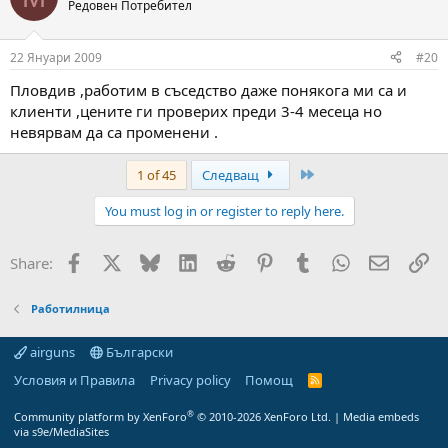
t
Редовен Потребител
i
o
n
22 Януари 2009
#20
s
:
Пловдив ,работим в съседство даже понякога ми са и
клиенти ,цените ги проверих преди 3-4 месеца но
невярвам да са променени .
Last
1 of 45
Следващ
You must log in or register to reply here.
Facebook
X
Bluesky
LinkedIn
Reddit
Pinterest
Tumblr
WhatsApp
Email
Вм
Share:
Работилница
airguns
Български
Условия и Правила
Privacy policy
Помощ
R
S
S
®
Community platform by XenForo
© 2010-2026 XenForo Ltd.
|
Media embeds
via s9e/MediaSites