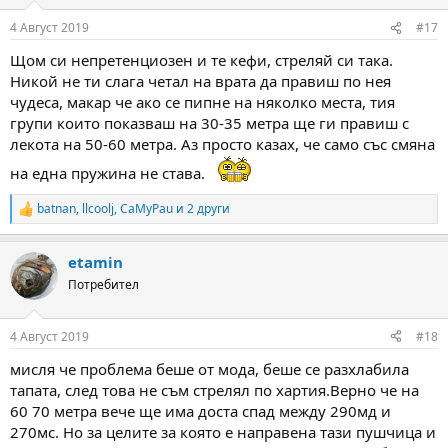
4 Август 2019
#17
Щом си непретенциозен и те кефи, стреляй си така.
Никой не ти слага четал на врата да правиш по нея
чудеса, макар че ако се пипне на няколко места, тия
групи които показваш на 30-35 метра ще ги правиш с
лекота на 50-60 метра. Аз просто казах, че само със смяна
на една пружина не става.
batnan
,
llcoolj
,
CaMyPau
и 2 други
R
e
a
etamin
c
t
Потребител
i
o
n
4 Август 2019
#18
s
:
мисля че проблема беше от мода, беше се разхлабила
тапата, след това не съм стрелял по хартия.Верно че на
60 70 метра вече ще има доста спад между 290мд и
270мс. Но за целите за която е направена тази пушчица и