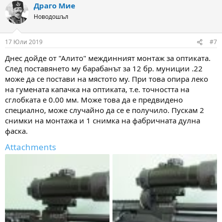
Драго Мие
c
t
Новодошъл
i
o
n
17 Юли 2019
#7
s
:
Днес дойде от "Алито" междинният монтаж за оптиката.
След поставянето му барабанът за 12 бр. муниции .22
може да се постави на мястото му. При това опира леко
на гумената капачка на оптиката, т.е. точността на
сглобката е 0.00 мм. Може това да е предвидено
специално, може случайно да се е получило. Пускам 2
снимки на монтажа и 1 снимка на фабричната дулна
фаска.
Attachments