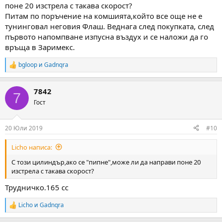
поне 20 изстрела с такава скорост?
Питам по поръчение на комшията,който все още не е
тунинговал неговия Флаш. Веднага след покупката, след
първото напомпване изпусна въздух и се наложи да го
връща в Заримекс.
bgloop
и
Gadnqra
R
e
a
7842
c
7
t
Гост
i
o
n
20 Юли 2019
#10
s
:
Licho написа:
С този цилиндър,ако се "пипне",може ли да направи поне 20
изстрела с такава скорост?
Трудничко.165 сс
Licho
и
Gadnqra
R
e