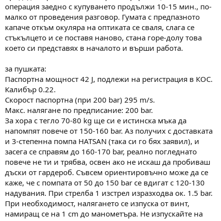
операция заедно с купуването продължи 10-15 мин., по-
малко от проведения разговор. Гумата с предпазното
капаче откъм окуляра на оптиката се сваля, слага се
стъкълцето и се поставя наново, стана горе-долу това
което си представях в началото и върши работа.
за пушката:
Паспортна мощност 42 J, подлежи на регистрация в КОС.
Калибър 0.22.
Скорост паспортна (при 200 bar) 295 m/s.
Макс. налягане по предписание: 200 bar.
За хора с тегло 70-80 kg ще си е истинска мъка да
напомпят повече от 150-160 bar. Аз получих с доставката
и 3-степенна помпа HATSAN (така си го бях заявил), и
засега се справям до 160-170 bar, реално погледнато
повече не ти и трябва, освен ако не искаш да пробиваш
дъски от гардероб. Съвсем ориентировъчно може да се
каже, че с помпата от 50 до 150 bar се вдигат с 120-130
надувания. При стрелба 1 изстрел изразходва ок. 1.5 bar.
При необходимост, налягането се изпуска от винт,
намиращ се на 1 cm до манометъра. Не изпускайте на