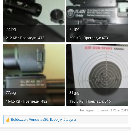
72.jpg
73.jpg
212 KB · Прегледи: 473
390 KB · Прегледи: 473
77.jpg
81.jpg
164.5 KB · Прегледи: 482
196.5 KB · Прегледи: 516
Последна промяна:
3 Юли 2019
Buldozzer
,
Vencislav86
,
llcoolj
и 5 други
R
e
a