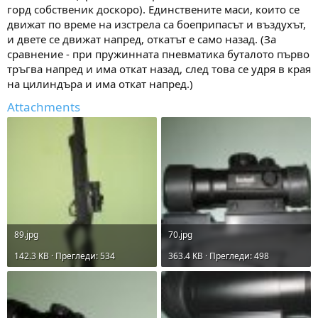
горд собственик доскоро). Единствените маси, които се
движат по време на изстрела са боеприпасът и въздухът,
и двете се движат напред, откатът е само назад. (За
сравнение - при пружинната пневматика буталото първо
тръгва напред и има откат назад, след това се удря в края
на цилиндъра и има откат напред.)
Attachments
89.jpg
70.jpg
142.3 KB · Прегледи: 534
363.4 KB · Прегледи: 498