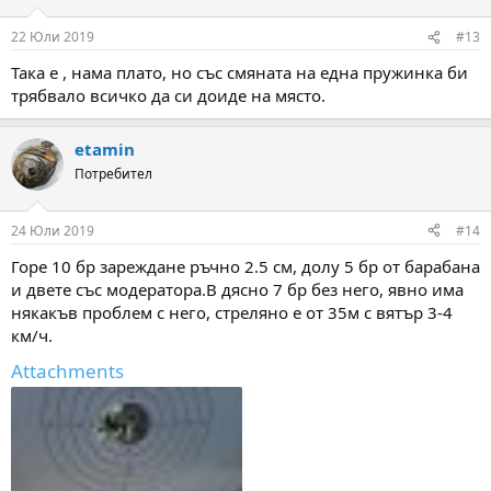
o
n
22 Юли 2019
#13
s
:
Така е , нама плато, но със смяната на една пружинка би
трябвало всичко да си доиде на място.
etamin
Потребител
24 Юли 2019
#14
Горе 10 бр зареждане ръчно 2.5 см, долу 5 бр от барабана
и двете със модератора.В дясно 7 бр без него, явно има
някакъв проблем с него, стреляно е от 35м с вятър 3-4
км/ч.
Attachments