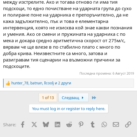
между изстрелите. Ако и тогава отново ги има тия
подскоци, то едно почистване на ударната група до сухо
и полиране поне на ударника е препоръчително, да не
кажа задължително, пък и това е елементарна
интервенция, която не изисква кой знае какви познания
и умения. Ако се смени и пружината на ударника с по
мека и докара средно аритметична скорост от 275м/с,
вярвам че ще влезе в по стабилно плато с много по
добра крива. Неизвестните са много, затова и
разигравам тия сценарии на възможни причини за
подскоците.
Последна промяна:
6 Август 2019
hunter_78
,
batnan
,
llcoolj
и 2 други
R
e
a
Last
1 of 13
Следващ
c
t
You must log in or register to reply here.
i
o
n
Facebook
X
Bluesky
LinkedIn
Reddit
Pinterest
Tumblr
WhatsApp
Email
Вм
Share:
s
: