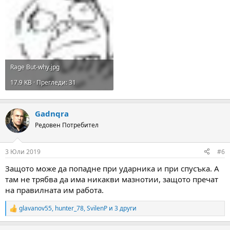
Rage But-why.jpg
17.9 KB · Прегледи: 31
Gadnqra
Редовен Потребител
3 Юли 2019
#6
Защото може да попадне при ударника и при спусъка. А
там не трябва да има никакви мазнотии, защото пречат
на правилната им работа.
glavanov55
,
hunter_78
,
SvilenP
и 3 други
R
e
a