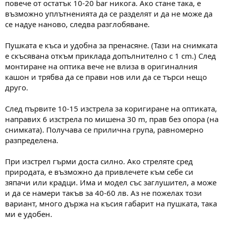
повече от остатък 10-20 bar никога. Ако стане така, е
възможно уплътненията да се разделят и да не може да
се надуе наново, следва разглобяване.
Пушката е къса и удобна за пренасяне. (Тази на снимката
е скъсявана откъм приклада допълнително с 1 cm.) След
монтиране на оптика вече не влиза в оригиналния
кашон и трябва да се прави нов или да се търси нещо
друго.
След първите 10-15 изстрела за коригиране на оптиката,
направих 6 изстрела по мишена 30 m, прав без опора (на
снимката). Получава се прилична група, равномерно
разпределена.
При изстрел гърми доста силно. Ако стреляте сред
природата, е възможно да привлечете към себе си
зяпачи или крадци. Има и модел със заглушител, а може
и да се намери такъв за 40-60 лв. Аз не пожелах този
вариант, много държа на късия габарит на пушката, така
ми е удобен.