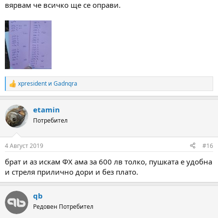
вярвам че всичко ще се оправи.
xpresident
и
Gadnqra
R
e
a
etamin
c
t
Потребител
i
o
n
4 Август 2019
#16
s
:
брат и аз искам ФХ ама за 600 лв толко, пушката е удобна
и стреля прилично дори и без плато.
qb
Редовен Потребител