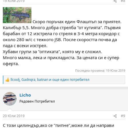
19 Юли 2019
#8
s
:
Скоро поръчах един Флашпъп за приятел.
Калибър 5,5. Много добра стрелба "от кутията". Първия
барабан от 12 изстрела го стреля в 3-4 метра коридор с
около 280 м/с с тежкото JSB. После скоростта почва да
пада с всеки изстрел.
Хубави групи за "оптиката", която му е сложил.
Много малка, лека и прикладиста. За цената си е супер
оферта.
Последна промяна:
19 Юли 2019
llcoolj
,
Gadnqra
,
batnan
и още един потребител
R
e
a
Licho
c
t
Редовен Потребител
i
o
n
20 Юли 2019
#9
s
:
С този цилиндър,ако се "пипне",може ли да направи