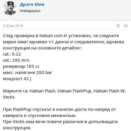
Драго Мие
c
t
Новодошъл
i
o
n
3 Юли 2019
#2
s
:
След проверка в hatsan.com.tr установих, че следните
марки имат еднакви т.т. данни и следователно, еднаква
конструкция на основните детайли::
cal.: 0.22
vel.: 295 m/s
резервоар 165 сс
макс. налягане 200 bar
мощност 42 J
Марките са: Hatsan Flash, Hatsan FlashPup, Hatsan Flash W,
Vectis
При FlashPup спусъкът е изнесен доста по-напред от
камерата и спусковия механизъм.
При Vectis има вече повече различия в допълващата
конструкция.