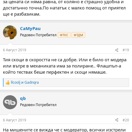
за цената си няма равна, от коляно е страшно удобна и
достатъчно точна.По нататък с малко помощ от приятел
ще е разбазикам.
CaMyPau
Редовен Потребител
ФТКС
ФТДМ
6 Август 2019
#19
Тия скоци в скоростта не са добре. Или е било от модера
или вътре в механиката има за полиране.. Флашпъп-а
който тествах беше перфектен и скоци нямаше.
llcoolj
и
Gadnqra
R
e
a
qb
c
t
Редовен Потребител
i
o
n
6 Август 2019
#20
s
:
На мишените се вижда че с модератор, всички изстрели