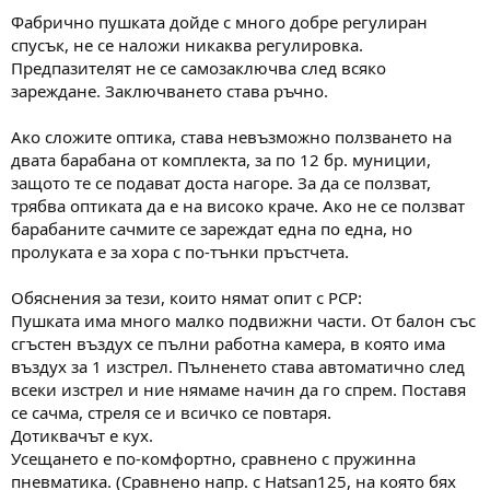
Фабрично пушката дойде с много добре регулиран
спусък, не се наложи никаква регулировка.
Предпазителят не се самозаключва след всяко
зареждане. Заключването става ръчно.
Ако сложите оптика, става невъзможно ползването на
двата барабана от комплекта, за по 12 бр. муниции,
защото те се подават доста нагоре. За да се ползват,
трябва оптиката да е на високо краче. Ако не се ползват
барабаните сачмите се зареждат една по една, но
пролуката е за хора с по-тънки пръстчета.
Обяснения за тези, които нямат опит с РСР:
Пушката има много малко подвижни части. От балон със
сгъстен въздух се пълни работна камера, в която има
въздух за 1 изстрел. Пълненето става автоматично след
всеки изстрел и ние нямаме начин да го спрем. Поставя
се сачма, стреля се и всичко се повтаря.
Дотиквачът е кух.
Усещането е по-комфортно, сравнено с пружинна
пневматика. (Сравнено напр. с Hatsan125, на която бях