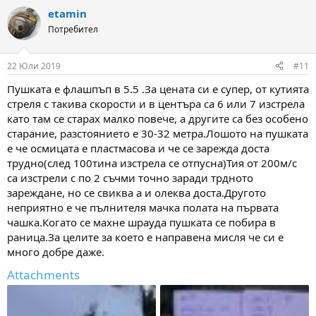
a
etamin
c
t
Потребител
i
o
n
22 Юли 2019
#11
s
:
Пушката е флашпъп в 5.5 .За цената си е супер, от кутията
стреля с такива скорости и в центъра са 6 или 7 изстрела
като там се старах малко повече, а другите са без особено
старание, разстоянието е 30-32 метра.Лошото на пушката
е че осмицата е пластмасова и че се зарежда доста
трудно(след 100тина изстрела се отпусна)Тия от 200м/с
са изстрели с по 2 съчми точно заради трдното
зареждане, но се свиква а и олеква доста.Другото
неприятно е че пълнителя мачка полата на първата
чашка.Когато се махне шрауда пушката се побира в
раница.За целите за което е направена мисля че си е
много добре даже.
Attachments