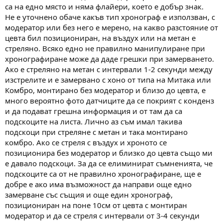
са на едно място и няма флайери, което е добър знак.
Не е уточнено обаче какъв тип хронограф е използван, с
модератор или без него е мерено, на какво разстояние от
цевта бил позициониран, на въздух или на метан е
стреляно. Всяко едно не правилно манипулиране при
хронографиране може да даде грешки при замерването.
Ако е стреляно на метан с интервали 1-2 секунди между
изстрелите и е замервано с хоно от типа на Митака или
Комбро, монтирано без модератор и близо до цевта, е
много вероятно фото датчиците да се покрият с конденз
и да подават грешна информация и от там да са
подскоците на листа. Лично аз съм имал такива
подскоци при стреляне с метан и така монтирано
комбро. Ако се стреля с въздух и хроното се
позиционира без модератор и близко до цевта също ми
е давало подскоци. За да се елиминират съмненията, че
подскоците са от не правилно хронографиране, ще е
добре е ако има възможност да направи още едно
замерване със същия и още един хронограф,
позициониран на поне 10см от цевта с монтиран
модератор и да се стреля с интервали от 3-4 секунди