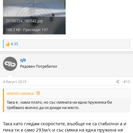
20190724_180542.jpg
198.3 KB · Прегледи: 197
6.35
R
e
a
qb
c
t
Редовен Потребител
i
o
n
4 Август 2019
#15
s
:
etamin написа:
Така е , нама плато, но със смяната на една пружинка би
трябвало всичко да си доиде на място.
Така като гледам скоростите, въобще не са стабилни а и
пика ти е само 293м/с и със смяна на една пружина ня