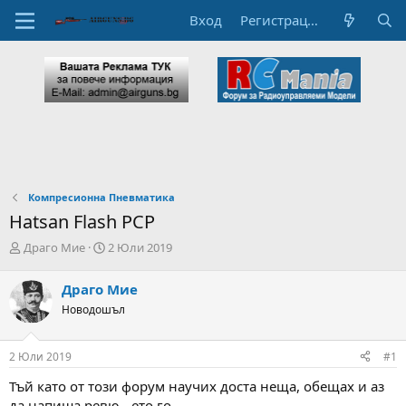
Вход
Регистрация
Компресионна Пневматика
Hatsan Flash PCP
А
Н
Драго Мие
2 Юли 2019
в
а
т
ч
Драго Мие
о
а
Новодошъл
р
л
н
н
а
а
2 Юли 2019
#1
т
Д
е
а
Тъй като от този форум научих доста неща, обещах и аз
м
т
да напиша ревю - ето го.