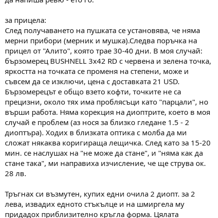
а
а
т
за прицела:
а
След получаването на пушката се установява, че няма
мерни прибори (мерник и мушка).Следва поръчка на
прицел от "Алито", която трае 30-40 дни. В моя случай:
бързомерец BUSHNELL 3х42 RD с червена и зелена точка,
яркостта на точката се променя на степени, може и
съвсем да се изключи, цена с доставката 21 USD.
Бързомерецът е общо взето кофти, точките не са
прецизни, около тях има проблясъци като "парцали", но
върши работа. Няма корекция на диоптрите, което в моя
случай е проблем (аз нося за близко гледане 1.5 - 2
диоптъра). Ходих в близката оптика с молба да ми
сложат някаква коригираща лещичка. След като за 15-20
мин. се наслушах на "не може да стане", и "няма как да
стане така", ми направиха изчисление, че ще струва ок.
28 лв.
Тръгнах си възмутен, купих едни очила 2 диопт. за 2
лева, извадих едното стъкълце и на шмиргела му
придадох приблизително кръгла форма. Цялата