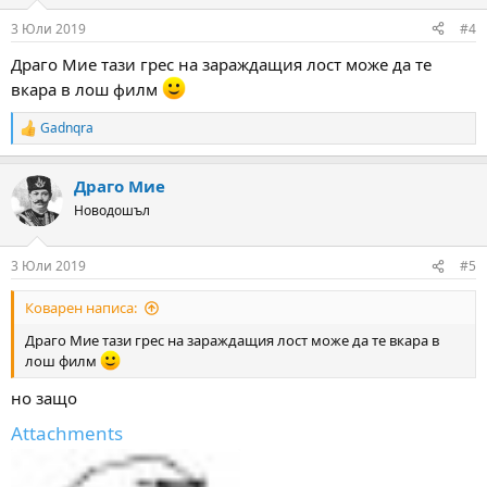
3 Юли 2019
#4
Драго Мие тази грес на зараждащия лост може да те
вкара в лош филм
Gadnqra
R
e
a
Драго Мие
c
t
Новодошъл
i
o
n
3 Юли 2019
#5
s
:
Коварен написа:
Драго Мие тази грес на зараждащия лост може да те вкара в
лош филм
но защо
Attachments