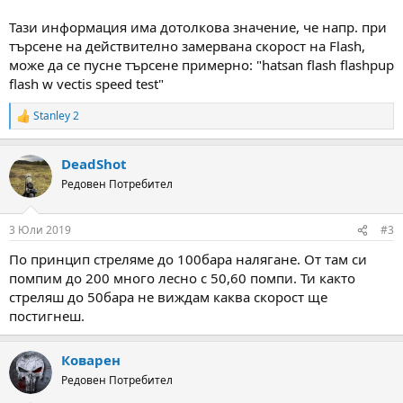
Тази информация има дотолкова значение, че напр. при
търсене на действително замервана скорост на Flash,
може да се пусне търсене примерно: "hatsan flash flashpup
flash w vectis speed test"
Stanley 2
R
e
a
DeadShot
c
t
Редовен Потребител
i
o
n
3 Юли 2019
#3
s
:
По принцип стреляме до 100бара налягане. От там си
помпим до 200 много лесно с 50,60 помпи. Ти както
стреляш до 50бара не виждам каква скорост ще
постигнеш.
Коварен
Редовен Потребител