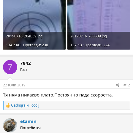
20190716_204059.jpg
20190716_205509.jpg
134.7 KB · Прегледи: 230
137 KB · Прегледи: 224
7842
7
Гост
22 Юли 2019
#12
Тя няма никакво плато.Постоянно пада скоростта.
Gadnqra
и
llcoolj
R
e
a
etamin
c
t
Потребител
i