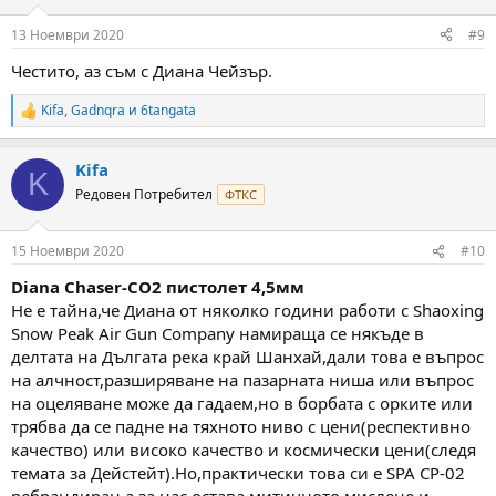
o
n
13 Ноември 2020
#9
s
:
Честито, аз съм с Диана Чейзър.
Kifa
,
Gadnqra
и
6tangata
R
e
a
Kifa
c
K
t
Редовен Потребител
ФТКС
i
o
n
15 Ноември 2020
#10
s
:
Diana Chaser-СО2 пистолет 4,5мм
Не е тайна,че Диана от няколко години работи с Shaoxing
Snow Peak Air Gun Company намираща се някъде в
делтата на Дългата река край Шанхай,дали това е въпрос
на алчност,разширяване на пазарната ниша или въпрос
на оцеляване може да гадаем,но в борбата с орките или
трябва да се падне на тяхното ниво с цени(респективно
качество) или високо качество и космически цени(следя
темата за Дейстейт).Но,практически това си е SPA CP-02