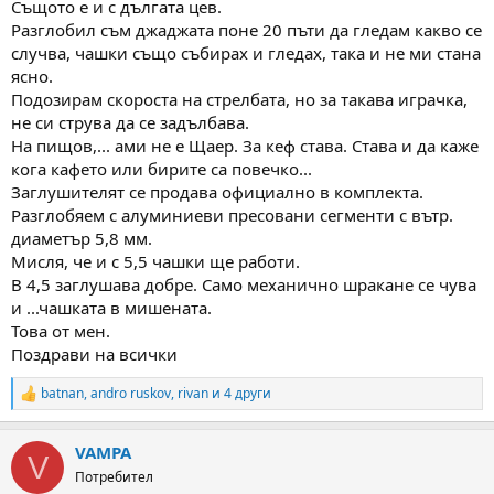
Същото е и с дългата цев.
Разглобил съм джаджата поне 20 пъти да гледам какво се
случва, чашки също събирах и гледах, така и не ми стана
ясно.
Подозирам скороста на стрелбата, но за такава играчка,
не си струва да се задълбава.
На пищов,... ами не е Щаер. За кеф става. Става и да каже
кога кафето или бирите са повечко...
Заглушителят се продава официално в комплекта.
Разглобяем с алуминиеви пресовани сегменти с вътр.
диаметър 5,8 мм.
Мисля, че и с 5,5 чашки ще работи.
В 4,5 заглушава добре. Само механично шракане се чува
и ...чашката в мишената.
Това от мен.
Поздрави на всички
batnan
,
andro ruskov
,
rivan
и 4 други
R
e
a
VAMPA
c
V
t
Потребител
i