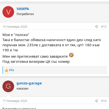
e
a
VAMPA
c
V
t
Потребител
i
o
n
15 Ноември 2020
#13
s
:
Моя е "полски"
Така е балистас обявиха наличност един ден след като
поръчах моя. 235лв с доставката е от тях, цп1 180 към
190 е 1м
Мен ме притесняват само заварките
Под заготовка визирам ЦК със номер
Kifa
R
e
a
gonzo-garage
c
G
t
наказан
i
o
n
17 Ноември 2020
#14
s
:
Бюджетна играчка.