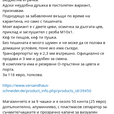
Адски неудобна дръжка в пистолетен вариант,
признавам.
Подходящо за забавление вкъщи по време на
карантина, но само с тишината.
Моят вариант е с двете цеви, осмичка за дългата цев,
приклад и заглушител с резба М10х1.
Кеф ти пищов, кеф ти пушка.
Без тишината е много шумен и не може да се ползва в
домашни условия, поне ако има съседи.
Трансферпортът му е 2,3 мм вътрешно. Официално се
продава и 3 мм и удобен за смяна.
В комплекта има и резервни О-пръстени за цевта и
порта.
За 116 евро, толкова.
https://www.versandhaus-
schneider.de/product_info.php/products_id/39450
Магазинчето е за 9 чашки и е около 50 кинта (25 евро)
допълнително, алуминиево, с пластмасов сепаратор за
съчмите/чашките и прозрачно капаче за визуален