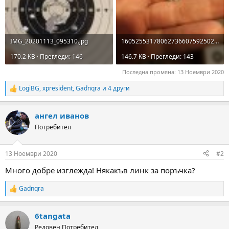
IMG_20201113_095310.jpg
1605255317806273660759250288877.jpg
170.2 KB · Прегледи: 146
146.7 KB · Прегледи: 143
Последна промяна:
13 Ноември 2020
LogiBG
,
xpresident
,
Gadnqra
и 4 други
R
e
a
ангел иванов
c
t
Потребител
i
o
n
13 Ноември 2020
#2
s
:
Много добре изглежда! Някакъв линк за поръчка?
Gadnqra
R
e
a
6tangata
c
t
Редовен Потребител