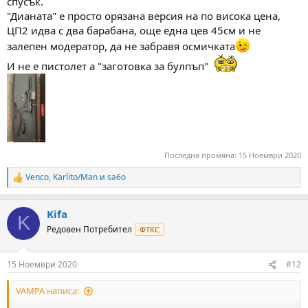
спусък.
"Дианата" е просто орязана версия на по висока цена,
ЦП2 идва с два барабана, още една цев 45см и не
залепен модератор, да не забравя осмичката
И не е пистолет а "заготовка за булпъп"
Последна промяна:
15 Ноември 2020
Venco
,
Karlito/Man
и
sa6o
R
e
a
Kifa
c
K
t
Редовен Потребител
ФТКС
i
o
n
15 Ноември 2020
#12
s
:
VAMPA написа: