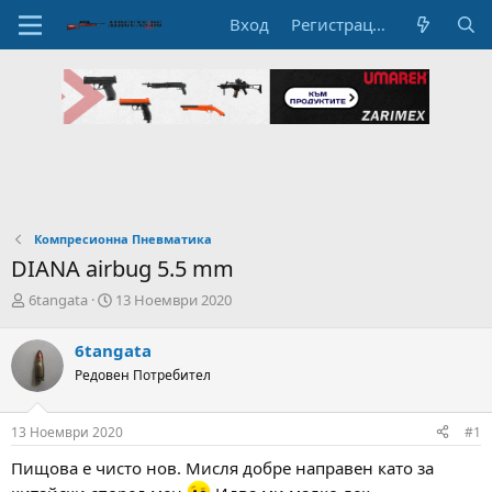
Вход
Регистрация
Компресионна Пневматика
DIANA airbug 5.5 mm
А
Н
6tangata
13 Ноември 2020
в
а
т
ч
6tangata
о
а
Редовен Потребител
р
л
н
н
а
а
13 Ноември 2020
#1
т
Д
е
а
Пищова е чисто нов. Мисля добре направен като за
м
т