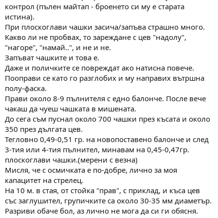
контрол (пълен майтап - броенето си му е старата
истина).
При плоскоглави чашки засича/запъва страшно много.
Какво ли не пробвах, то зареждане с цев "надолу",
"нагоре", "намай..", и не и не.
Запъват чашките и това е.
Даже и поличките се повреждат ако натисна повече.
Пооправи се като го разглобих и му направих вътршна
полу-фаска.
Прави около 8-9 пълнителя с едно балонче. После вече
чакаш да чуеш чашката в мишената.
До сега съм пуснал около 700 чашки през късата и около
350 през дългата цев.
Тегловно 0,49-0,51 гр. на новопоставено балонче и след
3-тия или 4-тия пълнител, минавам на 0,45-0,47гр.
плоскоглави чашки.(мерени с везна)
Мисля, че с осмичката е по-добре, лично за моя
капацитет на стрелец.
На 10 м. в стая, от стойка "прав", с приклад, и къса цев
със заглушител, групичките са около 30-35 мм диаметър.
Разриви обаче бол, аз лично не мога да си ги обясня.