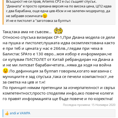
Всъщност не си прав, Artemis CP2 е със същият спусък.
"Дианата" е просто орязана версия на по висока цена, ЦП2 идва
с два барабана, още една цев 45см и не залепен модератор, да
не забравя осмичката
И не е пистолет а "заготовка за булпъп
Така,така ама не съвсем...
Относно спусъка визирах CP-1,При Диана модела се дели
на пушка и пистолет,пушката идва окомплектована както
е при теб и цената у нас е 266лв.,гледам при чеха в
Балистас SPAто е 130 евро...моя избор е информиран,че
си купувам ПИСТОЛЕТ от Китай ребрандиран на Диана а
и не ми липсват барабанчетата...няма да ходя на война
.По дефиниция за булпап говорим,когато магазина с
мунициите е зад спусъка ,така се печели компактност ,не
за сметка на цев и т.н!
По принцип нямам претенции за изчерпателност и свръх
компетентност,просто споделям инфо,ако повече колеги
го правят информацията ще бъде повече и по-коректна!
Последна промяна:
15 Ноември 2020
andi
и
VAMPA
R