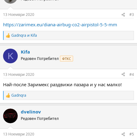
i
o
n
13 Ноември 2020
#3
s
:
https://zarimex.eu/diana-airbug-co2-airpistol-5-5-mm
Gadnqra
и
Kifa
R
e
a
Kifa
c
K
t
Редовен Потребител
ФТКС
i
o
n
13 Ноември 2020
#4
s
:
Най-после Заримекс раздвижи пазара и у нас малко!
Gadnqra
R
e
a
dvelinov
c
t
Редовен Потребител
i
o
n
13 Ноември 2020
#5
s