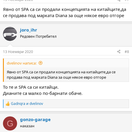
Явно от SPA са си продали концепцията на китайците,да
се продава под марката Diana за още някое евро отгоре
joro_ihr
Редовен Потребител
13 Ноември 2020
#8
dvelinov написа:
Явно от SPA са си продали концепцията на китайците,да се
продава под марката Diana за още някое евро отгоре
То те и SPA са си китайци.
Дианите са малко по-барнати обаче.
Gadnqra
и
dvelinov
R
e
a
gonzo-garage
c
G
t
наказан
i