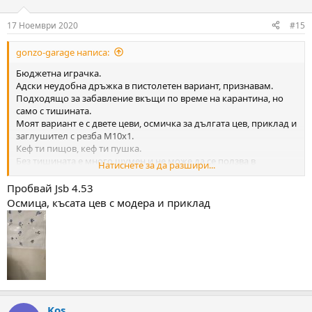
o
n
17 Ноември 2020
#15
s
:
gonzo-garage написа:
Бюджетна играчка.
Адски неудобна дръжка в пистолетен вариант, признавам.
Подходящо за забавление вкъщи по време на карантина, но
само с тишината.
Моят вариант е с двете цеви, осмичка за дългата цев, приклад и
заглушител с резба М10х1.
Кеф ти пищов, кеф ти пушка.
Без тишината е много шумен и не може да се ползва в
Натиснете за да разшири...
домашни условия, поне ако има съседи.
Трансферпортът му е 2,3 мм вътрешно. Официално се продава
Пробвай Jsb 4.53
и 3 мм и удобен за смяна.
Осмица, късата цев с модера и приклад
В комплекта има и резервни О-пръстени за цевта и порта.
За 116 евро, толкова.
https://www.versandhaus-
schneider.de/product_info.php/products_id/39450
Магазинчето е за 9 чашки и е около 50 кинта (25 евро)
допълнително, алуминиево, с пластмасов сепаратор за
Kos
съчмите/чашките и прозрачно капаче за визуален контрол