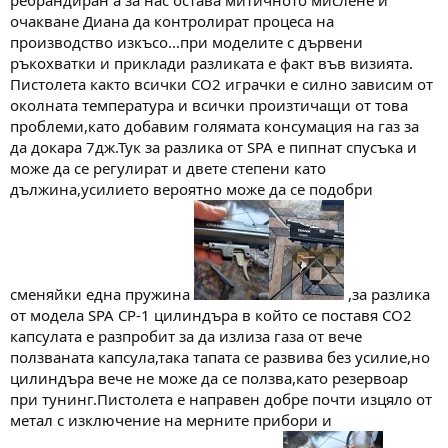
ребрандиран а за нас остава митичното мислене и
очакване Диана да контролират процеса на
производство изкъсо...при моделите с дървени
ръкохватки и приклади разликата е факт във визията.
Пистолета както всички СО2 играчки е силно зависим от
околната температура и всички произтичащи от това
проблеми,като добавим голямата консумация на газ за
да докара 7дж.Тук за разлика от SPA е пипнат спусъка и
може да се регулират и двете степени като
дължина,усилието вероятно може да се подобри
сменяйки една пружина
,за разлика
от модела SPA CP-1 цилиндъра в който се поставя СО2
капсулата е разпробит за да излиза газа от вече
ползваната капсула,така тапата се развива без усилие,но
цилиндъра вече не може да се ползва,като резервоар
при тунинг.Пистолета е направен добре почти изцяло от
метал с изключение на мерните прибори и