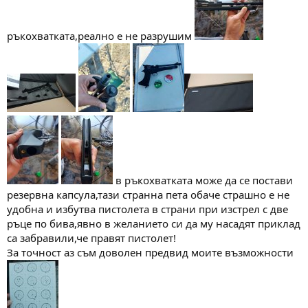
ръкохватката,реално е не разрушим
в ръкохватката може да се постави
резервна капсула,тази странна пета обаче страшно е не
удобна и избутва пистолета в страни при изстрел с две
ръце по бива,явно в желанието си да му насадят приклад
са забравили,че правят пистолет!
За точност аз съм доволен предвид моите възможности