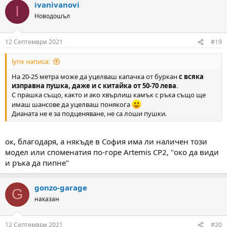
ivanivanovi
c
I
t
Новодошъл
i
o
n
12 Септември 2021
#19
s
:
lynx написа:
На 20-25 метра може да уцелваш капачка от буркан
с всяка
изправна пушка, даже и с китайка от 50-70 лева
.
С прашка също, както и ако хвърлиш камък с ръка също ще
имаш шансове да уцелваш понякога
Дианата не е за подценяване, не са лоши пушки.
ок, благодаря, а някъде в София има ли наличен този
модел или споменатия по-горе Artemis CP2, "око да види
и ръка да пипне"
gonzo-garage
G
наказан
12 Септември 2021
#20