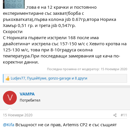
,това е на 12 крачки и постоянно
експериментиране със захват(борба с
ръкохватката),първа колона jsb 0.67гр,втора Норика
Хамър 0,51 гр. и трета jsb 0,547гр.
Скорости
С Нориката първите изстрели 168 после има
двайсетина+ изстрела със 157-150 м/с с Хевито кротва на
125-130 м/с, това при 8-10градуса околна
температура.При последващи замервания ще кача по-
коректни данни.
Последна промяна от модератор:
15 Ноември 2020
Ludjev77
,
ПуцайКуме
,
gonzo-garage
и 8 други
R
e
a
VAMPA
c
V
t
Потребител
i
o
n
15 Ноември 2020
#11
s
:
@Kifa
Всъщност не си прав, Artemis CP2 е със същият