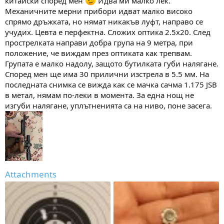
китайски според мен
Идва ми малко лек.
а
а
Механичните мерни прибори идват малко високо
т
а
спрямо дръжката, но нямат никакъв луфт, направо се
учудих. Цевта е перфектна. Сложих оптика 2.5х20. След
прострелката направи добра група на 9 метра, при
положение, че виждам през оптиката как трепвам.
Групата е малко надолу, защото бутилката губи налягане.
Според мен ще има 30 прилични изстрела в 5.5 мм. На
последната снимка се вижда как се мачка сачма 1.175 JSB
в метал, нямам по-леки в момента. За една нощ не
изгуби налягане, уплътненията са на ниво, поне засега.
Attachments