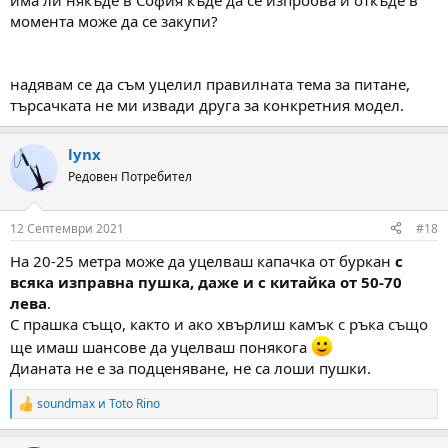
има ли някъде в София къде да се изпробва и откъде в
струва да се задълбава.
На пищов,... ами не е Щаер. За кеф става. Става и да каже кога
момента може да се закупи?
кафето или бирите са повечко...
Заглушителят се продава официално в комплекта. Разглобяем
с алуминиеви пресовани сегменти с вътр. диаметър 5,8 мм.
надявам се да съм уцелил правилната тема за питане,
Мисля, че и с 5,5 чашки ще работи.
търсачката не ми извади друга за конкретния модел.
В 4,5 заглушава добре. Само механично шракане се чува и
...чашката в мишената.
Това от мен.
lynx
Поздрави на всички
Редовен Потребител
12 Септември 2021
#18
На 20-25 метра може да уцелваш капачка от буркан
с
всяка изправна пушка, даже и с китайка от 50-70
лева
.
С прашка също, както и ако хвърлиш камък с ръка също
ще имаш шансове да уцелваш понякога
Дианата не е за подценяване, не са лоши пушки.
soundmax
и
Toto Rino
R
e
a