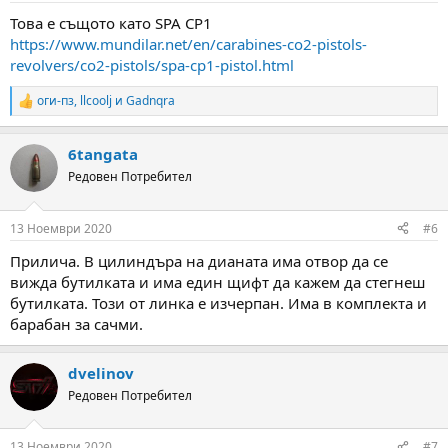
:
Това е същото като SPA CP1
https://www.mundilar.net/en/carabines-co2-pistols-
revolvers/co2-pistols/spa-cp1-pistol.html
оги-пз
,
llcoolj
и
Gadnqra
R
e
a
6tangata
c
t
Редовен Потребител
i
o
n
13 Ноември 2020
#6
s
:
Прилича. В цилиндъра на дианата има отвор да се
вижда бутилката и има един щифт да кажем да стегнеш
бутилката. Този от линка е изчерпан. Има в комплекта и
барабан за сачми.
dvelinov
Редовен Потребител
13 Ноември 2020
#7