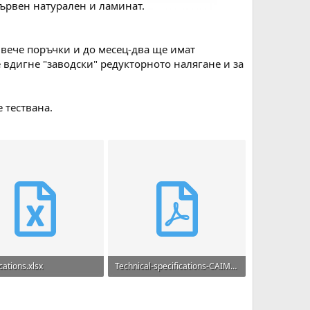
 дървен натурален и ламинат.
 вече поръчки и до месец-два ще имат
се вдигне "заводски" редукторното налягане и за
 тествана.
cations.xlsx
Technical-specifications-CAIMAN-X.pdf
B · Прегледи: 46
212.5 KB · Прегледи: 31