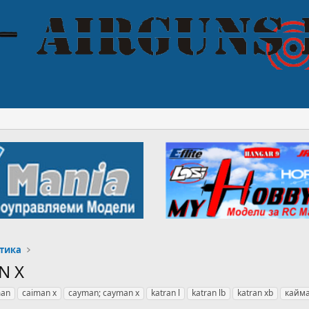
тика
N X
man
caiman x
cayman; cayman x
katran l
katran lb
katran xb
кайм