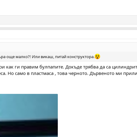
ра още малко?! Или викаш, питай конструктора.
и как ги правим булпапите. Докъде трябва да са цилиндрит
са. Но само в пластмаса , това черното. Дървеното ми при