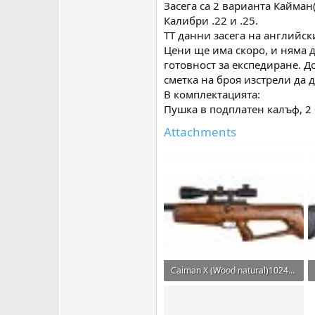
Засега са 2 варианта Кайман
Калибри .22 и .25.
ТТ данни засега на английск
Цени ще има скоро, и няма д
готовност за експедиране. До
сметка на броя изстрели да 
В комплектацията:
Пушка в подплатен калъф, 2 
Attachments
Caiman X (Wood natural)1024.jpg
76.6 KB · Прегледи: 111