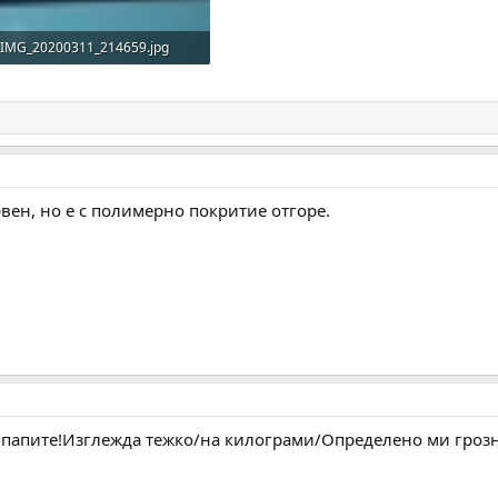
IMG_20200311_214659.jpg
369.8 KB · Прегледи: 185
вен, но е с полимерно покритие отгоре.
булпапите!Изглежда тежко/на килограми/Определено ми гроз