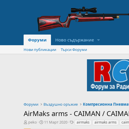
Форуми
Ново съдържание
Нови публикации
Търси Форуми
Форуми
Въздушно оръжие
Компресионна Пневма
AirMaks arms - CAIMAN / CAIMA
А
Н
T
peko
11 Март 2020
airmaks
airmaks arms
cai
в
а
a