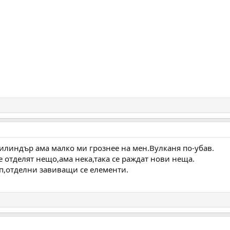
илиндър ама малко ми грознее на мен.Вулканя по-убав.
се отделят нещо,ама нека,така се раждат нови неща.
п,отделни завиващи се елементи.