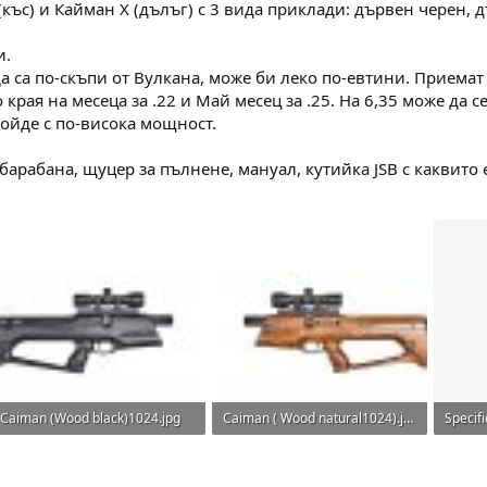
(къс) и Кайман Х (дълъг) с 3 вида приклади: дървен черен,
и.
а са по-скъпи от Вулкана, може би леко по-евтини. Приемат
 края на месеца за .22 и Май месец за .25. На 6,35 може да 
дойде с по-висока мощност.
барабана, щуцер за пълнене, мануал, кутийка JSB с каквито е
Caiman (Wood black)1024.jpg
Caiman ( Wood natural1024).jpg
Specifi
56.6 KB · Прегледи: 95
69 KB · Прегледи: 86
12.5 K