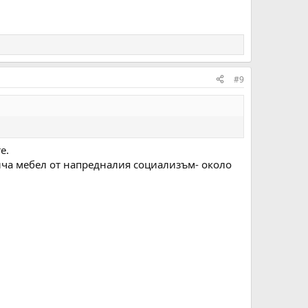
#9
е.
лича мебел от напредналия социализъм- около