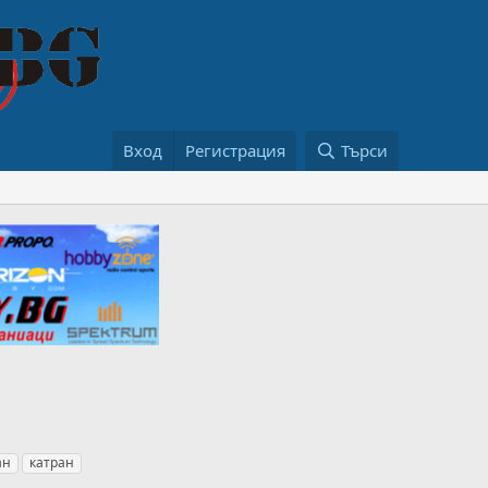
Вход
Регистрация
Търси
ан
катран