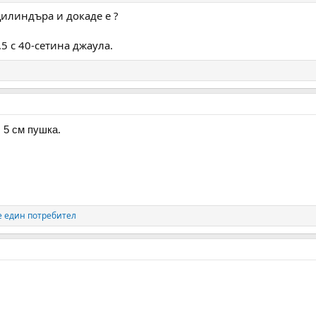
цилиндъра и докаде е ?
,5 с 40-сетина джаула.
, 5 см пушка.
 един потребител