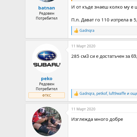
И от къде знаеш колко му е 
batnan
Редовен
Потребител
П.п. Дават го 110 изтрела в 5
Gadnqra
R
e
a
11 Март 2020
c
t
285 см
3 си е достатъчен за 69
i
o
n
s
:
peko
Редовен
Потребител
Gadnqra
,
petkof
,
luft9waffe
и още
R
ФТКС
e
a
11 Март 2020
c
t
Изглежда много добре
i
o
n
s