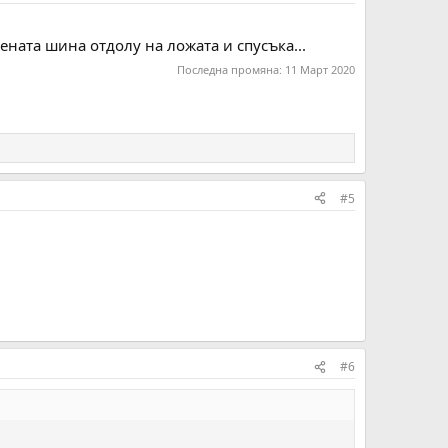
ената шина отдолу на ложата и спусъка...
Последна промяна:
11 Март 2020
#5
#6