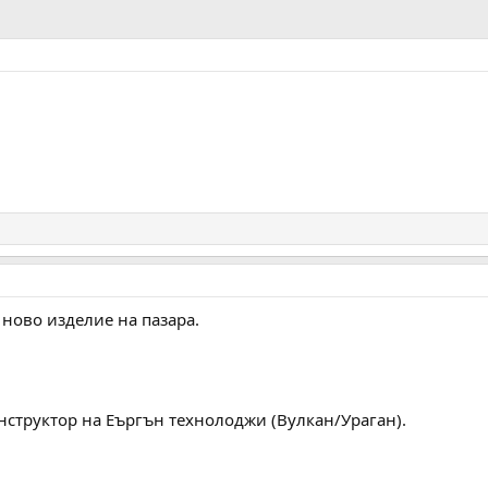
 ново изделие на пазара.
нструктор на Еъргън технолоджи (Вулкан/Ураган).