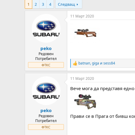
т
ч
g
1
2
3
4
Следващ
о
а
s
р
л
11 Март 2020
н
н
а
а
т
Д
е
а
м
т
а
а
peko
т
Редовен
а
Потребител
batnan
,
giga
и
sess84
R
ФТКС
e
a
11 Март 2020
c
t
Вече мога да представя едно
i
o
n
s
:
peko
Прави се в Прага от бивш ко
Редовен
Потребител
ФТКС