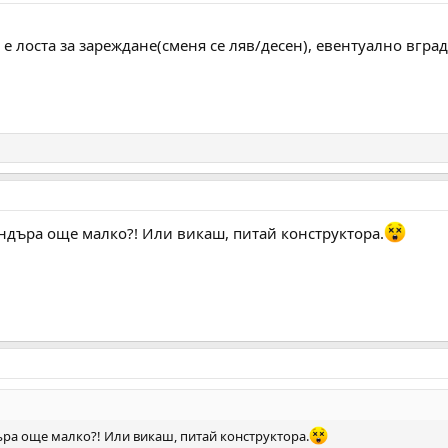
е лоста за зареждане(сменя се ляв/десен), евентуално вград
ндъра още малко?! Или викаш, питай конструктора.
ра още малко?! Или викаш, питай конструктора.