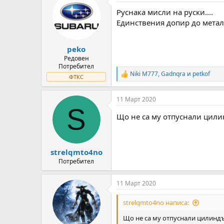
t
Руснака мисли на руски....
i
o
Единствения допир до метал 
n
s
:
peko
Редовен
Потребител
Niki M777
,
Gadnqra
и
petkof
R
ФТКС
e
a
11 Март 2020
c
S
t
Що не са му отпуснали цили
i
o
n
s
:
strelqmto4no
Потребител
11 Март 2020
strelqmto4no написа:
Що не са му отпуснали цилиндъ