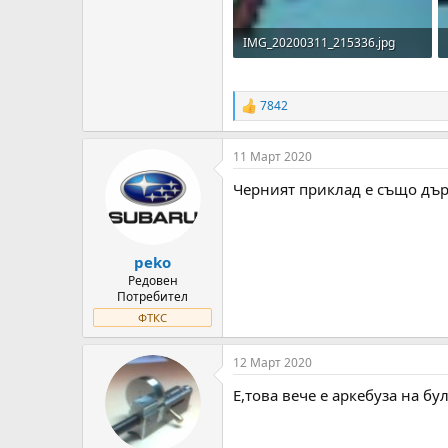
IMG_20200311_215336.jpg
157.9 KB · Прегледи: 194
7842
R
e
a
11 Март 2020
c
t
Черният приклад е също дър
i
o
n
s
:
peko
Редовен
Потребител
ФТКС
12 Март 2020
E,това вече е аркебуза на 