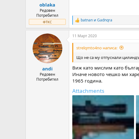
:
oblaka
Редовен
Потребител
batnan
и
Gadnqra
R
ФТКС
e
a
11 Март 2020
c
t
i
strelqmto4no написа:
o
n
Що не са му отпуснали цилиндъ
s
:
Виж като мислим като българ
andi
Иначе новото чешко ми харе
Редовен
Потребител
1965 година.
Attachments