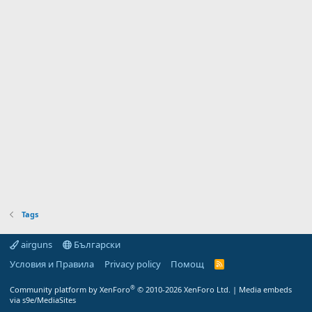
Tags
airguns
Български
Условия и Правила
Privacy policy
Помощ
R
S
S
®
Community platform by XenForo
© 2010-2026 XenForo Ltd.
|
Media embeds
via s9e/MediaSites