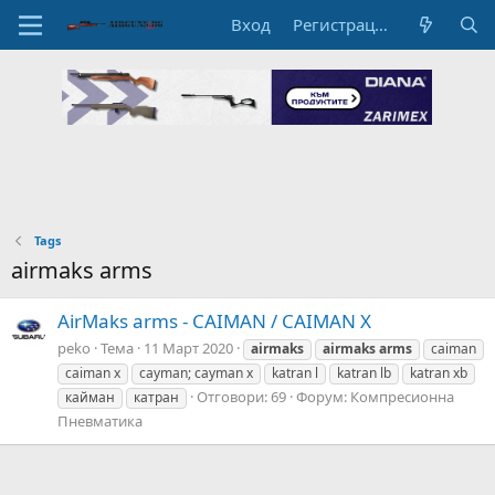
Вход
Регистрация
Tags
airmaks arms
AirMaks arms - CAIMAN / CAIMAN X
peko
Тема
11 Март 2020
airmaks
airmaks
arms
caiman
caiman x
cayman; cayman x
katran l
katran lb
katran xb
Отговори: 69
Форум:
Компресионна
кайман
катран
Пневматика