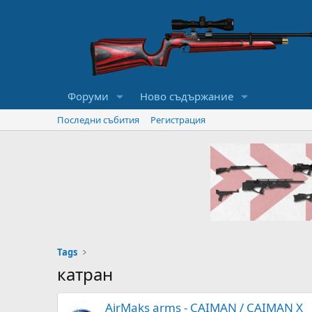
Форуми
Ново съдържание
Последни събития
Регистрация
Tags
катран
AirMaks arms - CAIMAN / CAIMAN X