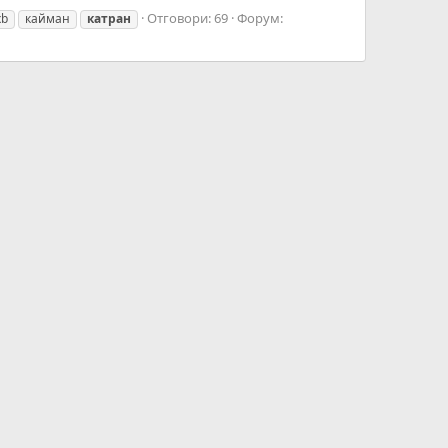
Отговори: 69
Форум:
xb
кайман
катран