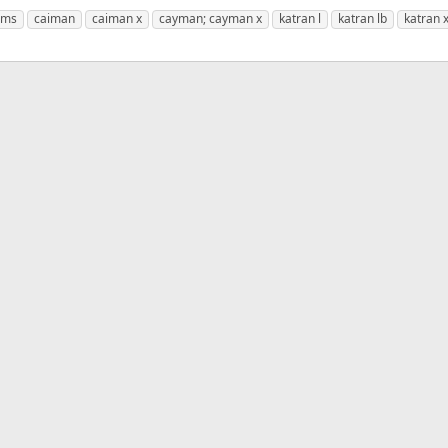
rms
caiman
caiman x
cayman; cayman x
katran l
katran lb
katran 