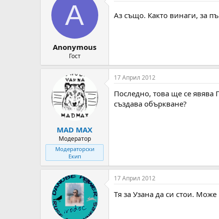
A
Аз също. Както винаги, за п
Anonymous
Гост
17 Април 2012
Последно, това ще се явява П
създава объркване?
MAD MAX
Модератор
Модераторски
Екип
17 Април 2012
Тя за Узана да си стои. Може