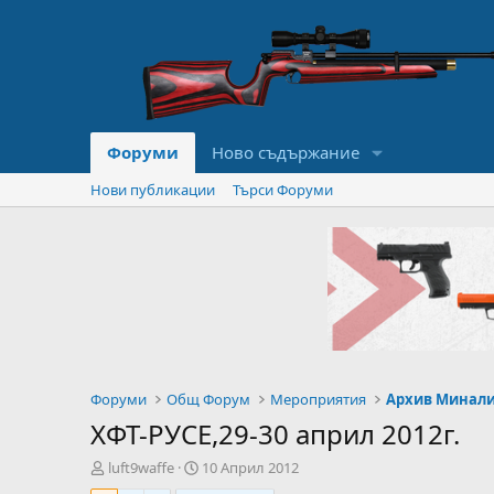
Форуми
Ново съдържание
Нови публикации
Търси Форуми
Форуми
Общ Форум
Мероприятия
Архив Минал
ХФТ-РУСЕ,29-30 април 2012г.
А
Н
luft9waffe
10 Април 2012
в
а