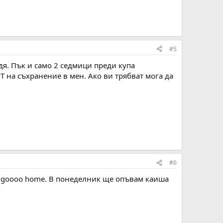
#5
одя. Пък и само 2 седмици преди купа
Т на съхранение в мен. Ако ви трябват мога да
#6
... gooоо home. В понеделник ще опъвам каиша