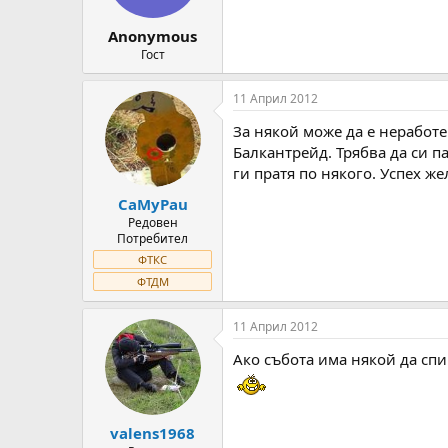
Anonymous
Гост
11 Април 2012
За някой може да е неработе
Балкантрейд. Трябва да си п
ги пратя по някого. Успех жел
CaMyPau
Редовен
Потребител
ФТКС
ФТДМ
11 Април 2012
Ако събота има някой да спи
valens1968