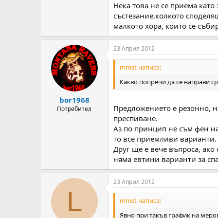
Нека това не се приема като
състезание,колкото споделя
малкото хора, които се съби
23 Април 2012
mmst написа:
Какво попречи да се направи ср
bor1968
Предложението е резонно, но
Потребител
преспиване.
Аз по принцип не съм фен на
то все приемливи варианти.
Друг ще е вече въпроса, ако
няма евтини варианти за сп
23 Април 2012
L
mmst написа:
Явно при такъв график на мероп