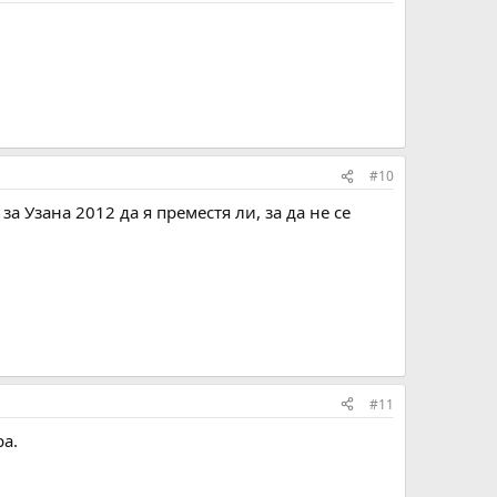
#10
а Узана 2012 да я преместя ли, за да не се
#11
ра.