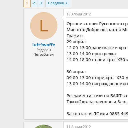
1
2
3
Следващ
т
ч
о
а
р
л
10 Април 2012
н
н
L
Организатори: Русенската г
а
а
т
Д
Мястото: Добре познатата Мо
е
а
График:
м
т
29 април
luft9waffe
а
а
12 00-13 00 записване и кр
т
Редовен
13 00-14 00 прострелка
Потребител
а
14 00-18 00 първи кръг Х30
30 април
09 00-13 00 втори кръг Х30
13 00-14 00 награждаване и
Регламенти: тези на БАФТ за 
Такси:2лв. за членове и 8лв.
За контакти-ЛС или 0885 44
11 Април 2012