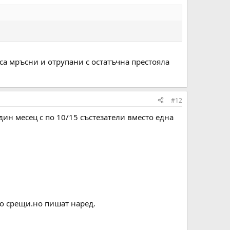
 са мръсни и отрупани с остатъчна престояла
#12
ин месец с по 10/15 състезатели вместо една
по срещи.но пишат наред.