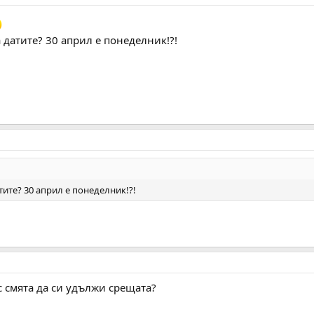
а датите? 30 април е понеделник!?!
атите? 30 април е понеделник!?!
с смята да си удължи срещата?