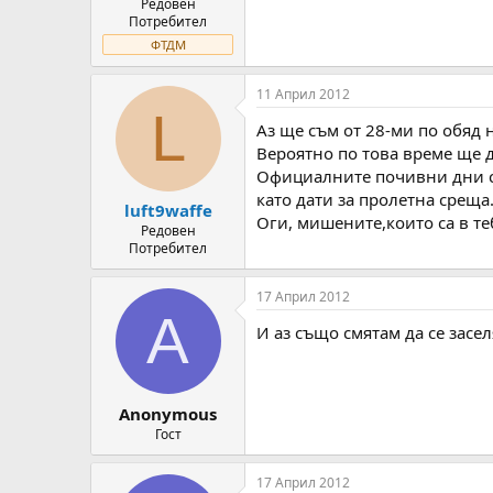
Редовен
Потребител
ФТДМ
11 Април 2012
L
Аз ще съм от 28-ми по обяд 
Вероятно по това време ще д
Официалните почивни дни са
като дати за пролетна среща
luft9waffe
Оги, мишените,които са в теб
Редовен
Потребител
17 Април 2012
A
И аз също смятам да се засел
Anonymous
Гост
17 Април 2012