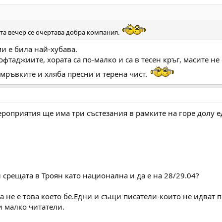
ата вечер се очертава добра компания.
и е била най-хубава.
офтаджиите, хората са по-малко и са в тесен кръг, масите не
, мръвките и хляба пресни и терена чист.
роприятия ще има три състезания в рамките на горе долу ед
 срещата в Троян като национална и да е на 28/29.04?
 не е това което бе.Едни и същи писатели-които не идват 
и малко читатели.