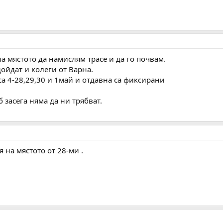
на мястото да намислям трасе и да го почвам.
ойдат и колеги от Варна.
 4-28,29,30 и 1май и отдавна са фиксирани
.
 засега няма да ни трябват.
я на мястото от 28-ми .