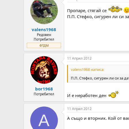
Пропаре, стягай се
П.П. Стефко, сигурен ли си з
valens1968
Редовен
Потребител
ФТДМ
11 Април 2012
valens1968 написа:
П.П. Стефко, сигурен ли си за д
bor1968
Потребител
И е неработен ден
11 Април 2012
A
А също и вторник. Кой от ва