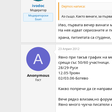
ivodoc
Dejmos написа:
Модератор
Модераторски
Аз също. Както винаги, за първ
Екип
Иво, първата вечер винаги м
На нея идват сериозните и п
храна, питиетата са студени
23 Април 2012
A
Явно при такъв график на ме
среща със 50/60 участници.
28/29-Русе
12.05-Троян
Anonymous
02/03.06-Ботево
Гост
Какво попречи да се направи
Вече рядко влизам,но форума
Явно много чукча писатели 