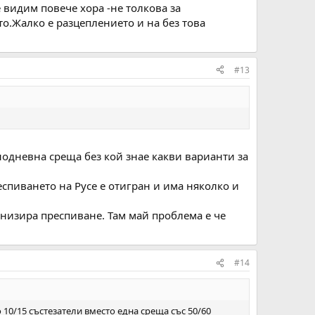
е видим повече хора -не толкова за
о.Жалко е разцеплението и на без това
#13
нодневна среща без кой знае какви варианти за
спиването на Русе е отигран и има няколко и
ганизира преспиване. Там май проблема е че
#14
 10/15 състезатели вместо една среща със 50/60