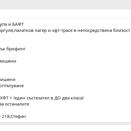
рупа и БАФТ
ргуля,палатков лагер и хфт-трасе в непосредствена близост
атък брифинг
 мишени
 мишени
 отпътуване
ХФТ + !един състезател в ДО два класа!
 за останалите
9 218,Стефан