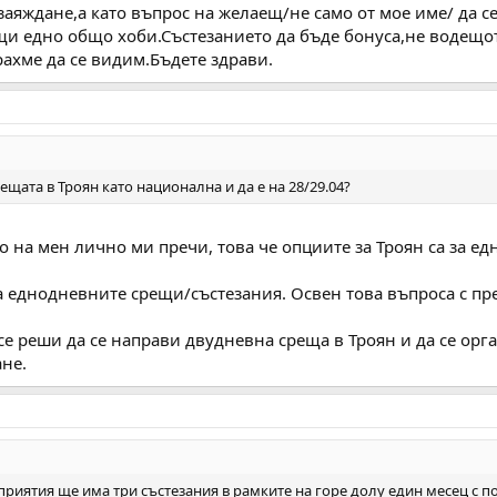
 заяждане,а като въпрос на желаещ/не само от мое име/ да с
щи едно общо хоби.Състезанието да бъде бонуса,не водещот
рахме да се видим.Бъдете здрави.
ещата в Троян като национална и да е на 28/29.04?
 на мен лично ми пречи, това че опциите за Троян са за ед
 еднодневните срещи/състезания. Освен това въпроса с пре
 се реши да се направи двудневна среща в Троян и да се ор
ане.
риятия ще има три състезания в рамките на горе долу един месец с по