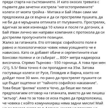
преди старта на състезанието. И като окосих тревата с
първите два зачетни изстрела "негостоприемните"
колеги от моята тройка - Митака и Бай Иван сами ми
предложиха да се върна и да си прострелям пушката, да
не би да е мръднала оптиката от пътуването. Прострелях,
вдигнах за моя изненада 10 клика и после ги догоних, а
Бай Иван лично ми направи компания с протокола да си
дострелям пропуснатите позиции.
Жалко за гатанката. Ето отговора: софийското поле е
равно и психологически човек няма усещането че е
нависоко. Като се добавят обаче и серпентините към
Бонсови поляни и се събират ... 800+ метра надморска
височина. Спрямо Търново - 550 горница. А това при мен
/21J, 5.5/ бяха точно 4 см пропадане на 35м. Затова
гостуващи колеги от Русе, Пловдив и Варна, които не
дойдат поне 30 мин. по-рано да прострелят пушките си
ще бъдат ощетени от "тайното софийско наказание".
Това беше "филма" колега Чочо, да беше ми писал
предполагаем отговор на гатанката, вместо да ме пишеш
"актьор". Ама то за това се иска първо да предположиш,
че човека с който комуникираш няма задни мисли! Май