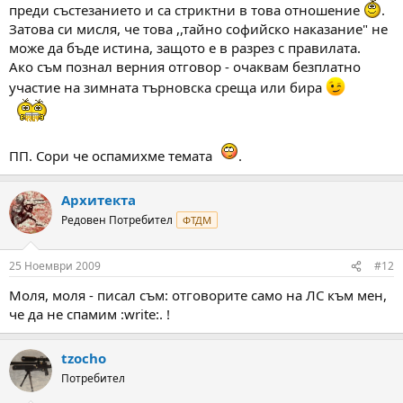
преди състезанието и са стриктни в това отношение
.
Затова си мисля, че това ,,тайно софийско наказание" не
може да бъде истина, защото е в разрез с правилата.
Ако съм познал верния отговор - очаквам безплатно
участие на зимната търновска среща или бира
ПП. Сори че оспамихме темата
.
Архитекта
Редовен Потребител
ФТДМ
25 Ноември 2009
#12
Моля, моля - писал съм: отговорите само на ЛС към мен,
че да не спамим :write:. !
tzocho
Потребител