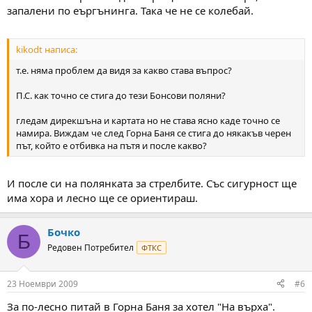
запалени по еъргънинга. Така че не се колебай.
kikodt написа:
т.е. няма проблем да видя за какво става въпрос?
П.С. как точно се стига до тези Бонсови поляни?
гледам дирекшъна и картата но не става ясно каде точно се
намира. Виждам че след Горна Баня се стига до някакъв черен
път, който е отбивка на пътя и после какво?
И после си на полянката за стрелбите. Със сигурност ще
има хора и лесно ще се ориентираш.
Бочко
Б
Редовен Потребител
ФТКС
23 Ноември 2009
#6
За по-лесно питай в Горна Баня за хотел "На върха".