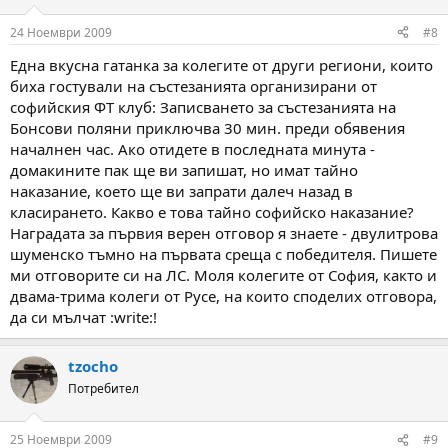
24 Ноември 2009
#8
Една вкусна гатанка за колегите от други региони, които
биха гостували на състезанията организирани от
софийския ФТ клуб: Записването за състезанията на
Бонсови поляни приключва 30 мин. преди обявения
началнен час. Ако отидете в последната минута -
домакините пак ще ви запишат, но имат тайно
наказание, което ще ви запрати далеч назад в
класирането. Какво е това тайно софийско наказание?
Наградата за първия верен отговор я знаете - двулитрова
шуменско тъмно на първата среща с победителя. Пишете
ми отговорите си на ЛС. Моля колегите от София, както и
двама-трима колеги от Русе, на които споделих отговора,
да си мълчат :write:!
tzocho
Потребител
25 Ноември 2009
#9