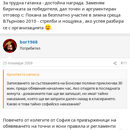
За трудна гатанка - достойна награда. Заменям
биричката за победителя, дал точен и аргументиран
отговор с: Покана за безплатно участие в зимна среща
В.Търново 2010 - стрелби и нощувка , ако успея разбира
се с организацията
.
bor1968
Потребител
25 Ноември 2009
#11
Архитекта написа:
Записването за състезанията на Бонсови поляни приключва 30
мин. преди обявения началнен час. Ако отидете в последната
минута - домакините пак ще ви запишат, но имат тайно
наказание, което ще ви запрати далеч назад в класирането.
Какво е това тайно софийско наказание?
Повечето от колегите от София са привърженици на
обявяването на точни и ясни правила и регламенти