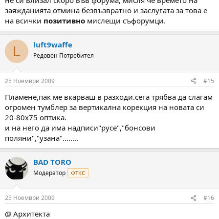
не си влизал скоро във форума, мисля че времето на
заяжданията отмина безвъзвратно и заслугата за това е
на всички
позитивно
мислещи съфорумци.
luft9waffe
L
Редовен Потребител
25 Ноември 2009
#15
Пламене,пак ме вкарваш в разходи.сега трябва да слагам
огромен тумблер за вертикална корекция на новата си
20-80х75 оптика.
и на него да има надписи"русе","бонсови
поляни","узана"........
BAD TORO
Модератор
ФТКС
25 Ноември 2009
#16
@ Архитекта