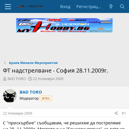
Вход
Регистрация
Архив Минали Мероприятия
ФТ надстрелване - София 28.11.2009г.
А
Н
BAD TORO
22 Ноември 2009
в
а
т
ч
BAD TORO
о
а
Модератор
ФТКС
р
л
н
н
а
а
22 Ноември 2009
#1
т
Д
е
а
С "прискърбие" съобщавам, че решихме да постреляме
м
т
на 28. 11 2009г. Мястото е на "Бонсови пояни", където се