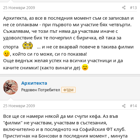
25 Ноември 2009
#13
Архитекта, аз все в последния момент съм се записвал и
не се оплаквам - при първото ми участие бях четвърти.
Съжалявам, че този път няма да участвам иначе с
удоволствие бих те почерпил с биричка, ей така за
спорта
... и не се вкарвай повече в такива филми
, който си го може, си го показва!
Още веднъж желая успех на всички участници и да
качите снимки! (както винаги де)
Архитекта
Редовен Потребител
ФТДМ
25 Ноември 2009
#14
Все ще се намери някой да ми счупи кефа. Аз във
"филми" не участвам, участвам в състезания,
включително и в последното на Софийския ФТ клуб.
Пристигнах на Бонсови в последния момент , минута