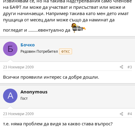
Извинявам се, но на такива надстрелвания само членове
на БАФТ ли може да участват и присъстват или може и
други начинаещи. Например такива като мен дето имат
пушцица от месец дали може също да наминат да
погледат и ........евентуално да
Бочко
Б
Редовен Потребител
ФТКС
23 Ноември 2009
#3
Всички проявили интерес са добре дошли.
Anonymous
A
Гост
23 Ноември 2009
#4
т.е. няма проблем да видя за какво става въпрос?