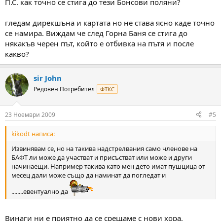
П.С. как точно се стига до тези Бонсови поляни?
гледам дирекшъна и картата но не става ясно каде точно
се намира. Виждам че след Горна Баня се стига до
някакъв черен път, който е отбивка на пътя и после
какво?
sir John
Редовен Потребител
ФТКС
23 Ноември 2009
#5
kikodt написа:
Извинявам се, но на такива надстрелвания само членове на
БАФТ ли може да участват и присъстват или може и други
начинаещи. Например такива като мен дето имат пушцица от
месец дали може също да наминат да погледат и
........евентуално да
Винаги ни е приятно да се срещаме с нови хора,