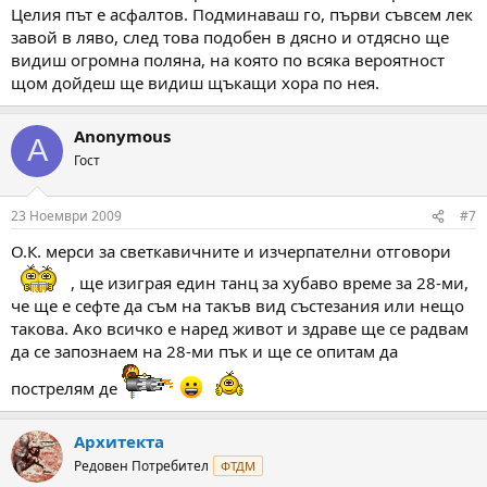
Целия път е асфалтов. Подминаваш го, първи съвсем лек
завой в ляво, след това подобен в дясно и отдясно ще
видиш огромна поляна, на която по всяка вероятност
щом дойдеш ще видиш щъкащи хора по нея.
Anonymous
A
Гост
23 Ноември 2009
#7
О.К. мерси за светкавичните и изчерпателни отговори
, ще изиграя един танц за хубаво време за 28-ми,
че ще е сефте да съм на такъв вид състезания или нещо
такова. Ако всичко е наред живот и здраве ще се радвам
да се запознаем на 28-ми пък и ще се опитам да
пострелям де
Архитекта
Редовен Потребител
ФТДМ