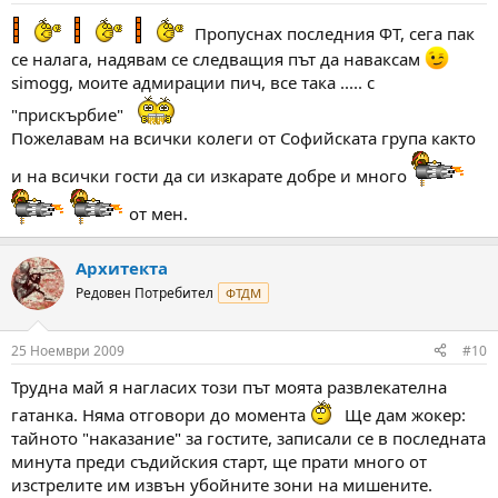
Пропуснах последния ФТ, сега пак
се налага, надявам се следващия път да наваксам
simogg, моите адмирации пич, все така ..... с
"прискърбие"
Пожелавам на всички колеги от Софийската група както
и на всички гости да си изкарате добре и много
от мен.
Архитекта
Редовен Потребител
ФТДМ
25 Ноември 2009
#10
Трудна май я нагласих този път моята развлекателна
гатанка. Няма отговори до момента
Ще дам жокер:
тайното "наказание" за гоститe, записали се в последната
минута преди съдийския старт, ще прати много от
изстрелите им извън убойните зони на мишените.