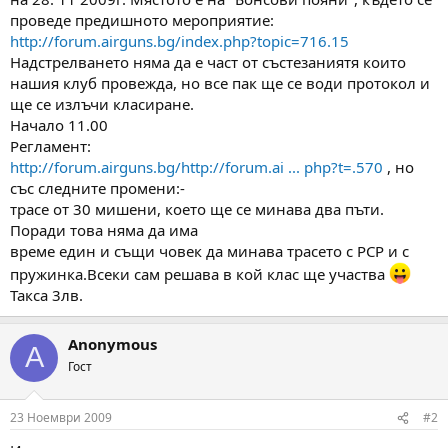
а
а
проведе предишното мероприятие:
т
http://forum.airguns.bg/index.php?topic=716.15
а
Надстрелването няма да е част от състезаниятя които
нашия клуб провежда, но все пак ще се води протокол и
ще се излъчи класиране.
Начало 11.00
Регламент:
http://forum.airguns.bg/http://forum.ai ... php?t=.570
, но
със следните промени:-
трасе от 30 мишени, което ще се минава два пъти.
Поради това няма да има
време един и същи човек да минава трасето с PCP и с
пружинка.Всеки сам решава в кой клас ще участва
Такса 3лв.
Anonymous
A
Гост
23 Ноември 2009
#2