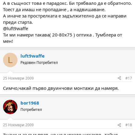
A в същност това е парадокс. Би трябвало да е обратното.
Тоест да имаш не пропадане , а надвишаване.
А иначе за прострелката е задължително да се направи
преди старта.
@luft9waffe
Ти ми намери такава( 20-80х75 ) оптика . Тумблера от
мен!
luft9waffe
L
Редовен Потребител
25 Ноември 2009
#17
Симчо,чакай първо двуинчови монтажи да намеря.
bor1968
Потребител
25 Ноември 2009
#18
Значи и аз съм прав, че не е имало никакво ,,тайно