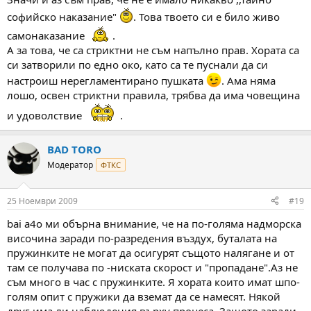
софийско наказание"
. Това твоето си е било живо
самонаказание
.
А за това, че са стриктни не съм напълно прав. Хората са
си затворили по едно око, като са те пуснали да си
настроиш нерегламентирано пушката
. Ама няма
лошо, освен стриктни правила, трябва да има човещина
и удоволствие
.
BAD TORO
Модератор
ФТКС
25 Ноември 2009
#19
bai a4o ми обърна внимание, че на по-голяма надморска
височина заради по-разредения въздух, буталата на
пружинките не могат да осигурят същото налягане и от
там се получава по -ниската скорост и "пропадане".Аз не
съм много в час с пружинките. Я хората които имат шпо-
голям опит с пружики да вземат да се намесят. Някой
друг има ли наблюдения върху процеса. Защото заради