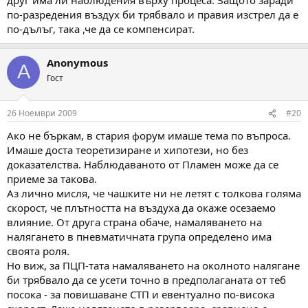
по-разредения въздух би трябвало и правия изстрел да е
по-дълъг, така ,че да се компенсират.
Anonymous
A
Гост
26 Ноември 2009
#20
Ако не бъркам, в стария форум имаше тема по въпроса.
Имаше доста теоретизиране и хипотези, но без
доказателства. Наблюдаваното от Пламен може да се
приеме за такова.
Аз лично мисля, че чашките ни не летят с толкова голяма
скорост, че плътността на въздуха да окаже осезаемо
влияние. От друга страна обаче, намаляването на
налягането в пневматичната група определено има
своята роля.
Но виж, за ПЦП-тата намаляването на околното налягане
би трябвало да се усети точно в предполаганата от теб
посока - за повишаване СТП и евентуално по-висока