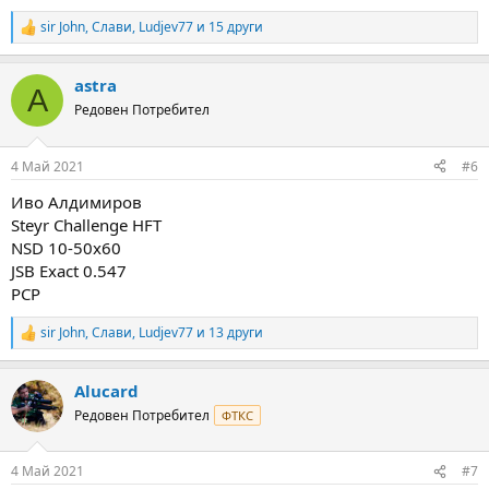
sir John
,
Слави
,
Ludjev77
и 15 други
R
e
a
astra
c
A
t
Редовен Потребител
i
o
n
4 Май 2021
#6
s
:
Иво Алдимиров
Steyr Challenge HFT
NSD 10-50x60
JSB Exact 0.547
РСР
sir John
,
Слави
,
Ludjev77
и 13 други
R
e
a
Alucard
c
t
Редовен Потребител
ФТКС
i
o
n
4 Май 2021
#7
s