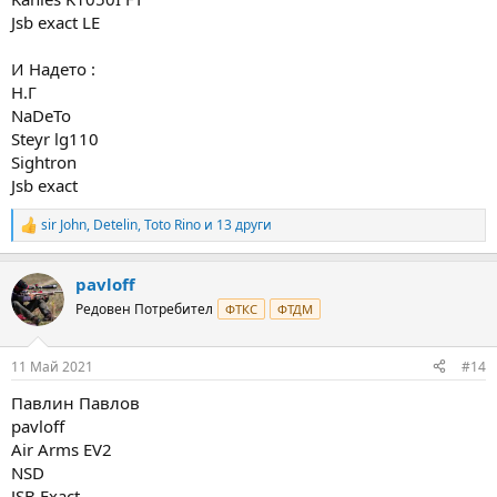
Jsb exact LE
И Надето :
Н.Г
NaDeTo
Steyr lg110
Sightron
Jsb exact
sir John
,
Detelin
,
Toto Rino
и 13 други
R
e
a
pavloff
c
t
Редовен Потребител
ФТКС
ФТДМ
i
o
n
11 Май 2021
#14
s
:
Павлин Павлов
pavloff
Air Arms EV2
NSD
JSB Exact