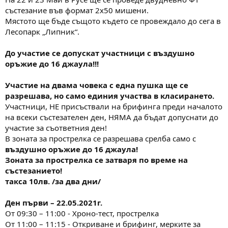
а
а
състезание във формат 2х50 мишени.
т
Мястото ще бъде същото където се провеждало до сега в
а
Лесопарк „Липник“.
До участие се допускат участници с въздушно
оръжие до 16 джаула!!!
Участие на двама човекa с една пушка ще се
разрешава,
но само единия участва в класирането
.
Участници, НЕ присъствали на брифинга преди началото
на всеки състезателен ден, НЯМА да бъдат допуснати до
участие за съответния ден!
В зоната за прострелка се разрешава срелба само с
въздушно оръжие до 16 джаула!
Зоната за прострелка се затваря по време на
състезанието!
такса 10лв. /за два дни/
Ден първи – 22.05.2021г.
От 09:30 – 11:00 - Хроно-тест, прострелка
От 11:00 – 11:15 - Откриване и брифинг, мерките за