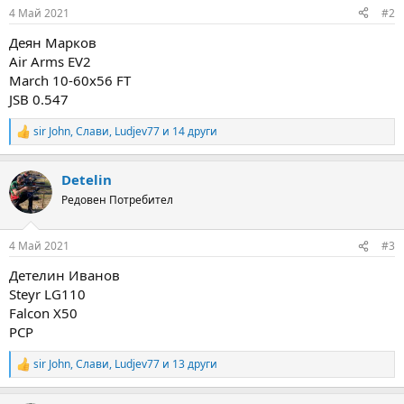
n
4 Май 2021
#2
s
:
Деян Марков
Air Arms EV2
March 10-60x56 FT
JSB 0.547
sir John
,
Слави
,
Ludjev77
и 14 други
R
e
a
Detelin
c
t
Редовен Потребител
i
o
n
4 Май 2021
#3
s
:
Детелин Иванов
Steyr LG110
Falcon X50
PCP
sir John
,
Слави
,
Ludjev77
и 13 други
R
e
a