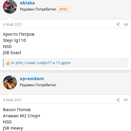
oblaka
c
t
Редовен Потребител
ФТКС
i
o
n
4 Май 2021
#4
s
:
Христо Петров
Steyr lg110
NSD
JSB Exact
sir John
,
Слави
,
Ludjev77
и 15 други
R
e
a
xpresident
c
t
Редовен Потребител
i
o
n
4 Май 2021
#5
s
:
Васил Попов
Атаман М2 Спорт
NSD
JSB Heavy