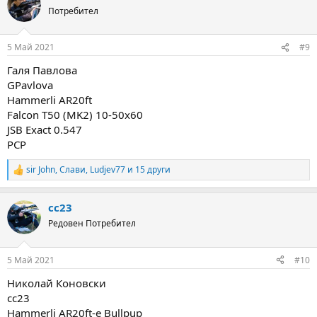
t
Потребител
i
o
n
5 Май 2021
#9
s
:
Галя Павлова
GPavlova
Hammerli AR20ft
Falcon T50 (MK2) 10-50x60
JSB Exact 0.547
PCP
sir John
,
Слави
,
Ludjev77
и 15 други
R
e
a
cc23
c
t
Редовен Потребител
i
o
n
5 Май 2021
#10
s
:
Николай Коновски
сс23
Hammerli AR20ft-e Bullpup