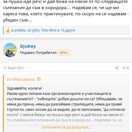
за пушка иде реч/ и дай Боже на някое от по-следващите
сътезания да съм в коридора.... Надявам се, че ще ми
хареса това, което практикувате, по-скоро не се надявам -
убеден съм....
scandalo
,
sir John
,
Toto Rino
и 14 други
R
e
a
Djubey
c
t
Редовен Потребител
ФТКС
i
o
n
13 Май 2021
#18
s
:
tvt1968 написа:
Здравейте, колеги!
Имам едно питане към организаторите и участниците в
състезанието? - "кибиците" добре дошли ли са? Обещавам, че
няма да преча, няма да разсейвам стрелящите, няма да правя
глупости, само искам да се видим, да се запознаем, "да оплакна
окото" с някое бижу/ за пушка иде реч/ и дай Боже на някое от
по-следващите сътезания да съм в коридора.... Надявам се, че
ще ми хареса това, което практикувате, по-скоро не се надявам
Натиснете за да разшири...
- убеден съм....