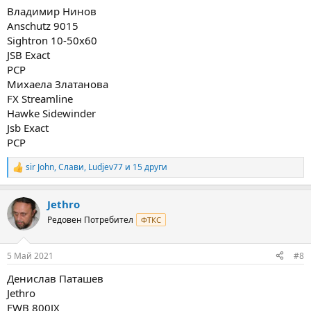
:
Владимир Нинов
Anschutz 9015
Sightron 10-50x60
JSB Exact
PCP
Михаела Златанова
FX Streamline
Hawke Sidewinder
Jsb Exact
PCP
sir John
,
Слави
,
Ludjev77
и 15 други
R
e
a
Jethro
c
t
Редовен Потребител
ФТКС
i
o
n
5 Май 2021
#8
s
:
Денислав Паташев
Jethro
FWB 800JX