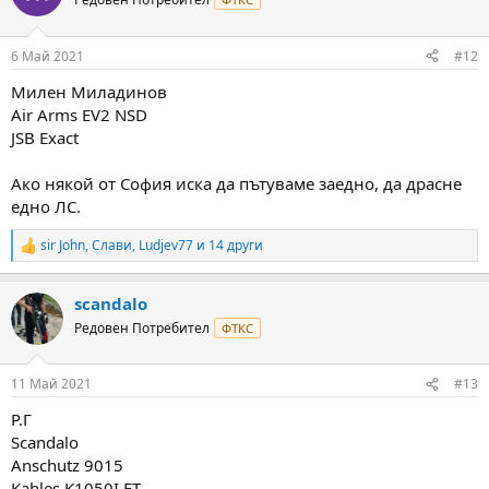
i
o
n
6 Май 2021
#12
s
:
Милен Миладинов
Air Arms EV2 NSD
JSB Exact
Ако някой от София иска да пътуваме заедно, да драсне
едно ЛС.
sir John
,
Слави
,
Ludjev77
и 14 други
R
e
a
scandalo
c
t
Редовен Потребител
ФТКС
i
o
n
11 Май 2021
#13
s
:
Р.Г
Scandalo
Anschutz 9015
Kahles K1050I FT