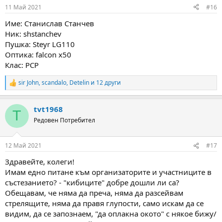
n
11 Май 2021
#16
s
:
Име: Станислав Станчев
Ник: shstanchev
Пушка: Steyr LG110
Оптика: falcon x50
Клас: PCP
sir John
,
scandalo
,
Detelin
и 12 други
R
e
a
tvt1968
c
T
t
Редовен Потребител
i
o
n
12 Май 2021
#17
s
:
Здравейте, колеги!
Имам едно питане към организаторите и участниците в
състезанието? - "кибиците" добре дошли ли са?
Обещавам, че няма да преча, няма да разсейвам
стрелящите, няма да правя глупости, само искам да се
видим, да се запознаем, "да оплакна окото" с някое бижу/