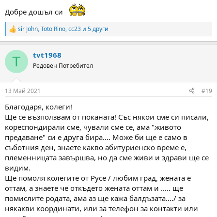
Добре дошъл си
sir John
,
Toto Rino
,
cc23
и 5 други
R
e
a
tvt1968
c
T
t
Редовен Потребител
i
o
n
13 Май 2021
#19
s
:
Благодаря, колеги!
Ще се възползвам от поканата! Със някои сме си писали,
кореспондирали сме, чували сме се, ама "живото
предаване" си е друга бира.... Може би ще е само в
съботния ден, знаете какво абитуриенско време е,
племенницата завършва, но да сме живи и здрави ще се
видим.
Ще помоля колегите от Русе / любим град, жената е
оттам, а знаете че откъдето жената оттам и ..... ще
помислите родата, ама аз ще кажа балдъзата..../ за
някакви координати, или за телефон за контакти или