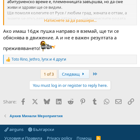
абитуриенско време е, племенницата завършва, но да сме
живи и здрави ще се видим.
Ще помоля колегите от Русе / любим град, жената е оттам, а
знаете че откъдето жената оттам и ..... ще помислите родата,
Натиснете за да разшири...
ама аз ще кажа балдъзата..../ за някакви координати, или за
телефон за контакти или някой да ми звънне - телефонният ми
Ако имаш 16дж пушка направо я вземай, ще ти се
номер е 0878404278, именувам се Тодор и съм от Свищов.
обяснява в движение. А и не е важен резултата а
По - добре да знам къде отивам, че да не взема да стигна до
Гюргево, а и ако тамошният клуб организира някакво
преживяването!
състезание да не ме подпукат, е аз ще взема някакво оръжие и
муниции, ако се наложи да отвръщам на огъня....
Toto Rino
,
Jethro
,
lynx
и 4 други
R
Бъдете здрави!
e
a
Last
1 of 3
Следващ
c
t
You must log in or register to reply here.
i
o
n
Facebook
X
Bluesky
LinkedIn
Reddit
Pinterest
Tumblr
WhatsApp
Email
Вм
Share:
s
:
Архив Минали Мероприятия
airguns
Български
Условия и Правила
Privacy policy
Помощ
R