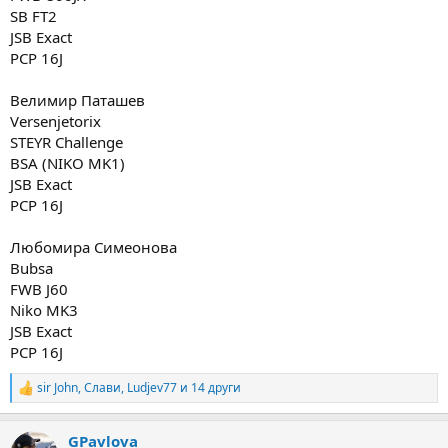
SB FT2
JSB Exact
PCP 16J
Велимир Паташев
Versenjetorix
STEYR Challenge
BSA (NIKO MK1)
JSB Exact
PCP 16J
Любомира Симеонова
Bubsa
FWB J60
Niko MK3
JSB Exact
PCP 16J
sir John
,
Слави
,
Ludjev77
и 14 други
R
e
a
GPavlova
c