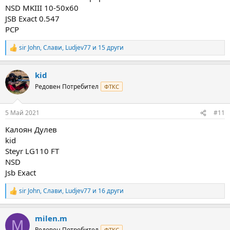
NSD MKIII 10-50x60
JSB Exact 0.547
PCP
sir John
,
Слави
,
Ludjev77
и 15 други
R
e
a
kid
c
t
Редовен Потребител
ФТКС
i
o
n
5 Май 2021
#11
s
:
Калоян Дулев
kid
Steyr LG110 FT
NSD
Jsb Exact
sir John
,
Слави
,
Ludjev77
и 16 други
R
e
a
milen.m
c
M
t
Редовен Потребител
ФТКС