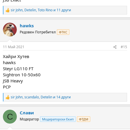
sir John
,
Detelin
,
Toto Rino
и 11 други
R
e
a
hawks
c
t
Редовен Потребител
ФТКС
i
o
n
11 Май 2021
#15
s
:
Хайри Хутев
hawks
Steyr LG110 FT
Sightron 10-50x60
JSB Heavy
PCP
sir John
,
scandalo
,
Detelin
и 14 други
R
e
a
Слави
c
С
t
Модератор
Модераторски Екип
ФТДМ
i
o