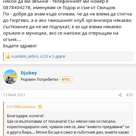
някой да ми звънне - телефонният ми номер е
0878404278, именувам се Тодор и съм от Свищов.
По - добре да знам къде отивам, че да не взема да стигна
до Гюргево, а и ако тамошният клуб организира някакво
състезание да не ме подпукат, е аз ще взема някакво
оръжие и муниции, ако се наложи да отвръщам на
огъня....
Бъдете здрави!
scandalo
,
Jethro
,
cc23
и 5 други
R
e
a
Djubey
c
t
Редовен Потребител
ФТКС
i
o
n
13 Май 2021
#20
s
:
tvt1968 написа:
Благодаря, колеги!
Ще се възползвам от поканата! Със някои сме си писали,
кореспондирали сме, чували сме се, ама "живото предаване" си
е друга бира.... Може би ще е само в съботния ден, знаете какво