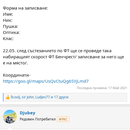
Форма на записване:
Име:
Ник:
Пушка:
Оптика:
Клас:
22.05. след състезанието по ФТ ще се проведе така
набиращият скорост ФТ Бенчрест/ записване за него ще
е на място/.
Координати-
https://goo.gl/maps/UsQvCtuQg6SYjLmd7
Последна промяна:
17 Май 2021
llcoolj
,
sir John
,
Ludjev77
и 17 други
R
e
a
Djubey
c
t
Редовен Потребител
ФТКС
i
o