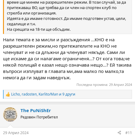
време ще минем на разрешителен режим. В този случай, за да
притежаваш ВО, ще трябва да си член на спортен клуб по
стрелба или организация.
Идеята е да имаме готовност. Да имаме подготвен устав, цели,
седалище и т.н.
На срещата на 18-ти ще обсъдим.
Нали темата е за мисли и разсъждения ...КНО е на
разрешителен режим,но притежателите на КНО не
членуват и не са длъжни да членуват някъде. Сами ли
ще искаме да си налагаме ограниченя...? От кога това,че
някой полицай е казал нещо означава нещо...? Ей такива
въпроси изплуват в главата ми,ама малко по малко,та
немога да ги задам наведнъж.
Последна промяна:
29 Април 2024
Licho
,
radosten
,
Karlito/Man
и 9 други
R
e
a
The PuNiShEr
c
t
Редовен Потребител
i
o
n
29 Април 2024
#11
s