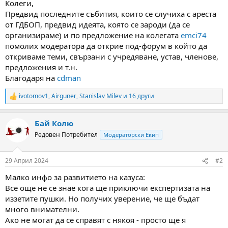
Колеги,
м
т
Предвид последните събития, които се случиха с ареста
а
а
от ГДБОП, предвид идеята, която се зароди (да се
т
организираме) и по предложение на колегата
emci74
а
помолих модератора да открие под-форум в който да
откриваме теми, свързани с учредяване, устав, членове,
предложения и т.н.
Благодаря на
cdman
ivotomov1
,
Airguner
,
Stanislav Milev
и 16 други
R
e
a
Бай Колю
c
t
Редовен Потребител
Модераторски Екип
i
o
n
29 Април 2024
#2
s
:
Малко инфо за развитието на казуса:
Все още не се знае кога ще приключи експертизата на
иззетите пушки. Но получих уверение, че ще бъдат
много внимателни.
Ако не могат да се справят с някоя - просто ще я