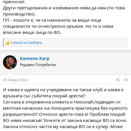
прескочат.
Други претърсвания и изземвания няма да има (по това
производство).
ПП - лошото е, че са назначили за вещи лица
специалисти по огнестрелно оръжие. Но то и няма
вписани вещи лица по ВО.
t.marev
и
Gadnqra
R
e
a
Kameno Karp
c
t
Редовен Потребител
i
o
n
29 Април 2024
#3
s
:
И каква е идеята на учредяване на такъв клуб и каква е
връзката със събитята покрай ареста!?
Сигнала е откровенна клевета и Николай,подведен от
местния началник на полицията практикува без нужното
разрешително!!! Относно ареста-това е! Проблем покрай
ВО няма никакъв! Точките от закона касаещи ВО са ясни.
Закона относно частта му касаеща ВО си е супер. Може