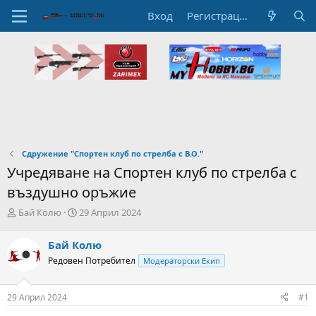
Вход
Регистрация
Сдружение "Спортен клуб по стрелба с В.О."
Учредяване на Спортен клуб по стрелба с
въздушно оръжие
А
Н
Бай Колю
29 Април 2024
в
а
т
ч
Бай Колю
о
а
Редовен Потребител
Модераторски Екип
р
л
н
н
а
а
29 Април 2024
#1
т
Д
е
а