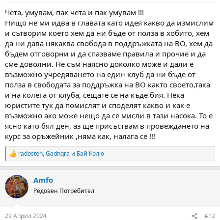
:
Чета, умувам, пак чета и пак умувам !!!
Нищо не ми идва в главата като идея какво да измислим
и сътворим което хем да ни бъде от полза в хобито, хем
да ни дава някаква свобода в поддръжката на ВО, хем да
бъдем отговорни и да спазваме правила и прочие и да
сме доволни. Не съм наясно доколко може и дали е
възможно учредяването на един клуб да ни бъде от
полза в свободата за поддръжка на ВО както своето,така
и на колега от клуба, сещате се на къде бия. Нека
юристите тук да помислят и споделят какво и как е
възможно ако може нещо да се мисли в тази насока. То е
ясно като бял ден, аз ще присъствам в провеждането на
курс за оръжейник ,няма как, налага се !!!
radosten
,
Gadnqra
и
Бай Колю
R
e
a
Amfo
c
t
Редовен Потребител
i
o
n
29 Април 2024
#12
s