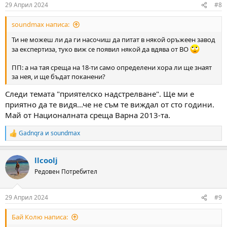
n
29 Април 2024
#8
s
:
soundmax написа:
Ти не можеш ли да ги насочиш да питат в някой оръжеен завод
за експертиза, туко виж се появил някой да вдява от ВО
ПП: а на тая среща на 18-ти само определени хора ли ще знаят
за нея, и ще бъдат поканени?
Следи темата "приятелско надстрелване". Ще ми е
приятно да те видя...че не съм те виждал от сто години.
Май от Националната среща Варна 2013-та.
Gadnqra
и
soundmax
R
e
a
llcoolj
c
t
Редовен Потребител
i
o
n
29 Април 2024
#9
s
:
Бай Колю написа: