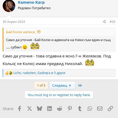
Kameno Karp
c
t
Редовен Потребител
i
o
n
30 Април 2024
#20
s
:
Бай Колю написа:
Само да уточня - Бай Колю и адвоката на Ники съм един и същ
..... субект
Само да уточня - това отдавна е ясно Г-н Желязков. Под
Кольо( не Колю) имам предвид Николай.
Licho
,
radosten
,
Gadnqra
и 5 други
R
e
a
Last
1 of 3
Следващ
c
t
You must log in or register to reply here.
i
o
n
Facebook
X
Bluesky
LinkedIn
Reddit
Pinterest
Tumblr
WhatsApp
Email
Вм
Share:
s
: