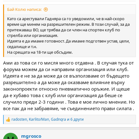
:
Бай Колю написа:
Като са арестували Гадняра са го уведомили, че в най-скоро
време ще минем на разрешителен режим. В този случай, за да
притежаваш ВО, ще трябва да си член на спортен клуб по
стрелба или организация.
Идеята е да имаме готовност. Да имаме подготвен устав, цели,
седалище и т.н.
На срещата на 18-ти ще обсъдим.
Ами аз това си го мисля много отдавна . В случая тука от
форума можем да си направим организация или клуб.
Идеята е не за да може да се възползваме от бъдещето
разрешително а да може да оказваме влияние върху
законопроекти относно пневматично оръжие. И щеше
да е хубаво това с клуб или организация да беше се
случило преди 2-3 години . Това е мое лично мнение. Но
все пак да не забравяме, че съединението прави силата .
radosten
,
Karlito/Man
,
Gadnqra
и 6 други
R
e
a
mgrosco
c