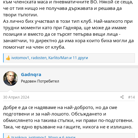
към членската маса и пневматичните ВО. Някой се сеща,
че от тия нищо не получава държавата и решава да
твори тъпотии.
Аз лично бих участвал в този тип клуб. Най-малкото при
трудни моменти като при Гадняра, ще може да имаме
позиция и вместо да се търсят тепърва вещи лица -
занаятчии, то директно да има хора които биха могли да
помогнат на член от клуба.
ivotomov1
,
radosten
,
Karlito/Man
и 11 други
R
e
a
Gadnqra
c
t
Редовен Потребител
i
o
n
30 Април 2024
#14
s
:
Добре е да се надяваме на най-доброто, но да сме
подготвени и за най-лошото. Обсъждането и
обмислянето на такива стъпки, ни прави по-подготвени.
Така, че едно връзване на гащите, никога не е излишно.
tsankova
,
ivotomov1
,
Maxo
и 6 други