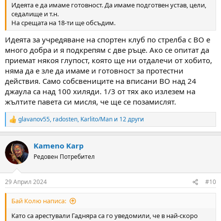
Идеята е да имаме готовност. Да имаме подготвен устав, цели,
седалище и т.н.
На срещата на 18-ти ще обсъдим.
Идеята за учредяване на спортен клуб по стрелба с ВО е
много добра и я подкрепям с две ръце. Ако се опитат да
приемат някоя глупост, която ще ни отдалечи от хобито,
няма да е зле да имаме и готовност за протестни
действия. Само собсвениците на вписани ВО над 24
джаула са над 100 хиляди. 1/3 от тях ако излезем на
жълтите павета си мисля, че ще се позамислят.
glavanov55
,
radosten
,
Karlito/Man
и 12 други
R
e
a
Kameno Karp
c
t
Редовен Потребител
i
o
n
29 Април 2024
#10
s
:
Бай Колю написа:
Като са арестували Гадняра са го уведомили, че в най-скоро