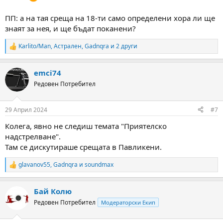
ПП: а на тая среща на 18-ти само определени хора ли ще
знаят за нея, и ще бъдат поканени?
Karlito/Man
,
Астрален
,
Gadnqra
и 2 други
R
e
a
emci74
c
t
Редовен Потребител
i
o
n
29 Април 2024
#7
s
:
Колега, явно не следиш темата "Приятелско
надстрелване".
Там се дискутираше срещата в Павликени.
glavanov55
,
Gadnqra
и
soundmax
R
e
a
Бай Колю
c
t
Редовен Потребител
Модераторски Екип
i
o