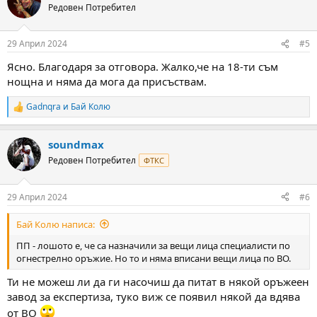
t
Редовен Потребител
i
o
n
29 Април 2024
#5
s
:
Ясно. Благодаря за отговора. Жалко,че на 18-ти съм
нощна и няма да мога да присъствам.
Gadnqra
и
Бай Колю
R
e
a
soundmax
c
t
Редовен Потребител
ФТКС
i
o
n
29 Април 2024
#6
s
:
Бай Колю написа:
ПП - лошото е, че са назначили за вещи лица специалисти по
огнестрелно оръжие. Но то и няма вписани вещи лица по ВО.
Ти не можеш ли да ги насочиш да питат в някой оръжеен
завод за експертиза, туко виж се появил някой да вдява
от ВО