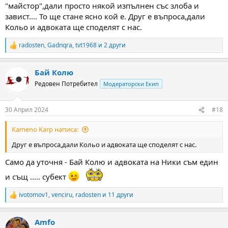
"майстор",дали просто някой изпълнен със злоба и
завист.... То ще стане ясно кой е. Друг е въпроса,дали
Кольо и адвоката ще споделят с нас.
radosten
,
Gadnqra
,
tvt1968
и 2 други
R
e
a
Бай Колю
c
t
Редовен Потребител
Модераторски Екип
i
o
n
30 Април 2024
#18
s
:
Kameno Karp написа:
Друг е въпроса,дали Кольо и адвоката ще споделят с нас.
Само да уточня - Бай Колю и адвоката на Ники съм един
и същ ..... субект
ivotomov1
,
venciru
,
radosten
и 11 други
R
e
a
Amfo
c