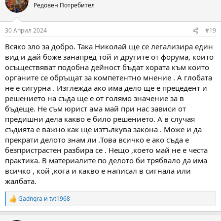
t
Редовен Потребител
i
o
n
30 Април 2024
#19
s
:
Всяко зло за добро. Така Николай ще се легализира един
вид и дай боже занапред той и другите от форума, които
осъществяват подобна дейност бъдат хората към които
органите се обръщат за компетентно мнение . А глобата
не е сигурна . Изглежда ако има дело ще е прецедент и
решението на съда ще е от голямо значение за в
бъдеще. Не съм юрист ама май при нас зависи от
предишни дела какво е било решението. А в случая
съдията е важно как ще изтълкува закона . Може и да
прекрати делото знам ли .Това всичко е ако съда е
безпристрастен разбира се . Нещо ,което май не е честа
практика. В материалите по делото би трябвало да има
всичко , кой ,кога и какво е написал в сигнала или
жалбата.
Gadnqra
и
tvt1968
R
e
a