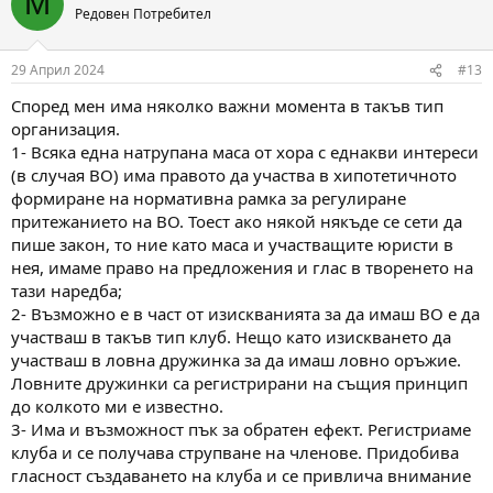
M
t
Редовен Потребител
i
o
n
29 Април 2024
#13
s
:
Според мен има няколко важни момента в такъв тип
организация.
1- Всяка една натрупана маса от хора с еднакви интереси
(в случая ВО) има правото да участва в хипотетичното
формиране на нормативна рамка за регулиране
притежанието на ВО. Тоест ако някой някъде се сети да
пише закон, то ние като маса и участващите юристи в
нея, имаме право на предложения и глас в творенето на
тази наредба;
2- Възможно е в част от изискванията за да имаш ВО е да
участваш в такъв тип клуб. Нещо като изискването да
участваш в ловна дружинка за да имаш ловно оръжие.
Ловните дружинки са регистрирани на същия принцип
до колкото ми е известно.
3- Има и възможност пък за обратен ефект. Регистриаме
клуба и се получава струпване на членове. Придобива
гласност създаването на клуба и се привлича внимание