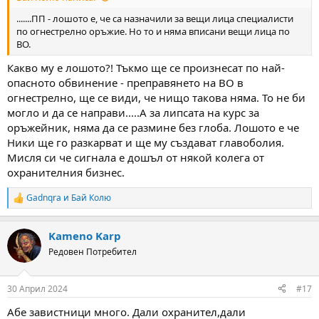
.......ПП - лошото е, че са назначили за вещи лица специалисти
по огнестрелно оръжие. Но то и няма вписани вещи лица по
ВО.
Какво му е лошото?! Тъкмо ще се произнесат по най-
опасното обвинение - преправянето на ВО в
огнестрелно, ще се види, че нищо такова няма. То не би
могло и да се направи.....А за липсата на курс за
оръжейник, няма да се размине без глоба. Лошото е че
Ники ще го разкарват и ще му създават главоболия.
Мисля си че сигнала е дошъл от някой колега от
охранителния бизнес.
Gadnqra
и
Бай Колю
R
e
a
Kameno Karp
c
t
Редовен Потребител
i
o
n
30 Април 2024
#17
s
:
Абе завистници много. Дали охранител,дали