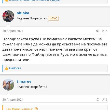
R
e
a
oblaka
c
t
Редовен Потребител
ФТКС
i
o
n
30 Април 2024
#15
s
:
Пловдивската група Ше помагаме с каквото можем. За
съжаление няма да можем да присъстваме на посочената
дата (поне някои от нас), понеже тогава има кръг от
шампионата по Фийлд таргет в Русе, но мисля че ще има
представители.
Gadnqra
R
e
a
t.marev
c
t
Редовен Потребител
i
o
n
30 Април 2024
#16
s
:
Бай Колю написа: