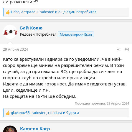
ли разяснение!?
Licho
,
Астрален
,
radosten
и още един потребител
R
e
a
Бай Колю
c
t
Редовен Потребител
Модераторски Екип
i
o
n
29 Април 2024
#4
s
:
Като са арестували Гадняра са го уведомили, че в най-
скоро време ще минем на разрешителен режим. В този
случай, за да притежаваш ВО, ще трябва да си член на
спортен клуб по стрелба или организация.
Идеята е да имаме готовност. Да имаме подготвен устав,
цели, седалище и т.н.
На срещата на 18-ти ще обсъдим.
Последна промяна:
29 Април 2024
glavanov55
,
radosten
,
cilindura
и 9 други
R
e
a
Kameno Karp
c