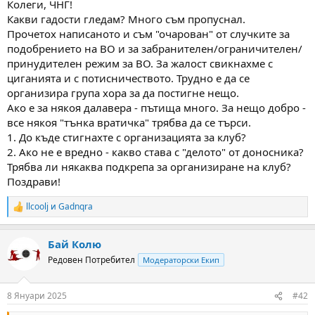
Колеги, ЧНГ!
м
т
Какви гадости гледам? Много съм пропуснал.
а
а
Прочетох написаното и съм "очарован" от случките за
т
подобрението на ВО и за забранителен/ограничителен/
а
принудителен режим за ВО. За жалост свикнахме с
циганията и с потисничеството. Трудно е да се
организира група хора за да постигне нещо.
Ако е за някоя далавера - пътища много. За нещо добро -
все някоя "тънка вратичка" трябва да се търси.
1. До къде стигнахте с организацията за клуб?
2. Ако не е вредно - какво става с "делото" от доносника?
Трябва ли някаква подкрепа за организиране на клуб?
Поздрави!
llcoolj
и
Gadnqra
R
e
a
Бай Колю
c
t
Редовен Потребител
Модераторски Екип
i
o
n
8 Януари 2025
#42
s
: