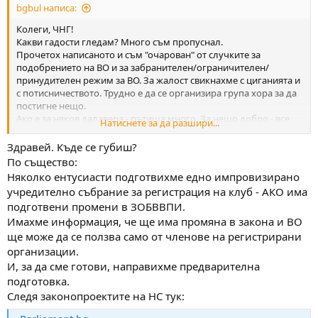
bgbul написа:
Колеги, ЧНГ!
Какви гадости гледам? Много съм пропуснал.
Прочетох написаното и съм "очарован" от случките за
подобрението на ВО и за забранителен/ограничителен/
принудителен режим за ВО. За жалост свикнахме с циганията и
с потисничеството. Трудно е да се организира група хора за да
постигне нещо.
Ако е за някоя далавера - пътища много. За нещо добро - все
Натиснете за да разшири...
някоя "тънка вратичка" трябва да се търси.
1. До къде стигнахте с организацията за клуб?
Здравей. Къде се губиш?
2. Ако не е вредно - какво става с "делото" от доносника?
По същество:
Трябва ли някаква подкрепа за организиране на клуб?
Няколко ентусиасти подготвихме едно импровизирано
Поздрави!
учредително събрание за регистрация на клуб - АКО има
подготвени промени в ЗОБВВПИ.
Имахме информация, че ще има промяна в закона и ВО
ще може да се ползва само от членове на регистрирани
организации.
И, за да сме готови, направихме предварителна
подготовка.
Следя законопроектите на НС тук: