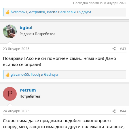
Последна промяна:
8 Януари 2025
ivotomov1
,
Астрален
,
Васил Василев
и 16 други
R
e
a
bgbul
c
t
Редовен Потребител
i
o
n
23 Януари 2025
#43
s
:
Поздрави! Ако не си помогнем сами...няма кой! Дано
всичко се оправи!
glavanov55
,
llcoolj
и
Gadnqra
R
e
a
Petrum
c
P
t
Потребител
i
o
n
24 Януари 2025
#44
s
:
Скоро няма да се придвижи подобен законопроект
според мен, защото има доста други належащи въпроси,