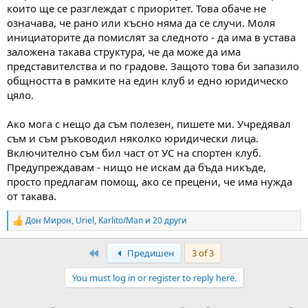
които ще се разглеждат с приоритет. Това обаче не
означава, че рано или късно няма да се случи. Моля
инициаторите да помислят за следното - да има в устава
заложена такава структура, че да може да има
представителства и по градове. Защото това би запазило
общността в рамките на един клуб и едно юридическо
цяло.
Ако мога с нещо да съм полезен, пишете ми. Учредявал
съм и съм ръководил няколко юридически лица.
Включително съм бил част от УС на спортен клуб.
Предупреждавам - нищо не искам да бъда никъде,
просто предлагам помощ, ако се прецени, че има нужда
от такава.
Дон Мирон
,
Uriel
,
Karlito/Man
и 20 други
R
e
a
First
Предишен
3 of 3
c
t
You must log in or register to reply here.
i
o
n