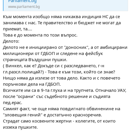
Parliament.bg
www.parliament.bg
Към момента изобщо няма никаква индиция НС да се
занимава с нас. Те правителство и бюджет не могат да
приемат, та....
Това е до момента по този въпрос.
Делото:
Делото не е инициирано от "доносник", а от амбицирани
милиционери от ГДБОП и следене на фейсбук
страницата Въздушни пушки.
( Винкел, как е? Докъде си с разследването, г-н
гл.разсл.полицай?) - Това е към този, който си знае?
Нищо няма да излезе от това дело. Както и с повечето
поръчкови дела на ГДБОП.
Всичките им са в 9-та глуха и на трупчета. Отначало УАУ,
после "осрани" със съдебното решение и съдията
пед.ерас.
Самият факт, че още няма повдигнато обвиненине на
"зловещия гений" е достатъчно красноречив.
Страдат само косвените жертни - колегите, от които
иззеха пушките.