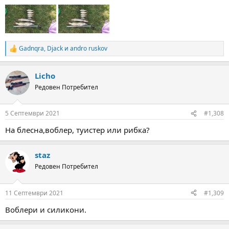
:
Gadnqra
,
Djack
и
andro ruskov
R
e
a
Licho
c
t
Редовен Потребител
i
o
n
5 Септември 2021
#1,308
s
:
На блесна,воблер, туистер или рибка?
staz
Редовен Потребител
11 Септември 2021
#1,309
Воблери и силикони.