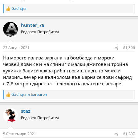
Gadnqra
R
e
a
hunter_78
c
t
Редовен Потребител
i
o
n
27 Август 2021
#1,306
s
:
На морето излиза заргана на бомбарда и морски
червей,лови се и на спиниг с малки джигове и тройна
кукичка.Зависи каква риба търсиш,на дъно може и
илария...вечер на вълнолома във Варна се лови сафрид
с 7-8 метров директен телескоп на клатене с чепаре.
Gadnqra
и
barbaron
R
e
a
staz
c
t
Редовен Потребител
i
o
n
5 Септември 2021
#1,307
s