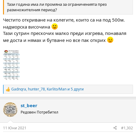
а
а
Тази година има ли промяна за ограниченията през
т
размножителния период?
а
Честито откриване на колегите, които са на под 500м.
надморска височина
Тази сутрин прескочих малко преди изгрева, понаваля
ме доста и нямах и бутване но все пак открих
Gadnqra
,
hunter_78
,
Karlito/Man
и 5 други
R
e
a
st_beer
c
t
Редовен Потребител
i
o
n
11 Юни 2021
#1,302
s
: