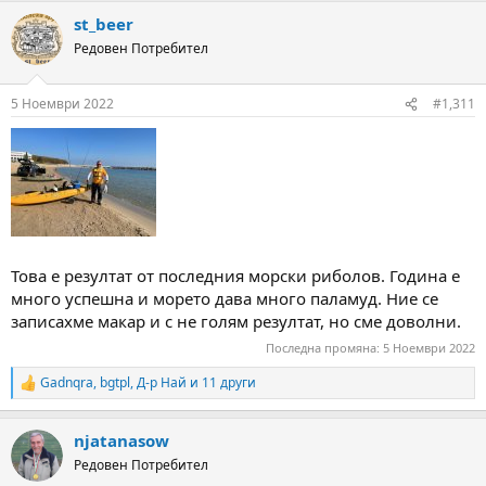
a
st_beer
c
t
Редовен Потребител
i
o
n
5 Ноември 2022
#1,311
s
:
Това е резултат от последния морски риболов. Година е
много успешна и морето дава много паламуд. Ние се
записахме макар и с не голям резултат, но сме доволни.
Последна промяна:
5 Ноември 2022
Gadnqra
,
bgtpl
,
Д-р Най
и 11 други
R
e
a
njatanasow
c
t
Редовен Потребител
i