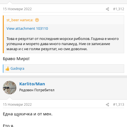
o
n
15 Ноември 2022
#1,312
s
:
st_beer написа:
View attachment 103110
Това е резултат от последния морски риболов. Година е много
успешна и морето дава много паламуд. Ние се записахме
макар и с не голям резултат, но сме доволни.
Браво Миро!
Gadnqra
R
e
a
Karlito/Man
c
t
Редовен Потребител
i
o
n
15 Ноември 2022
#1,313
s
:
Една щукичка и от мен.
Ето я.