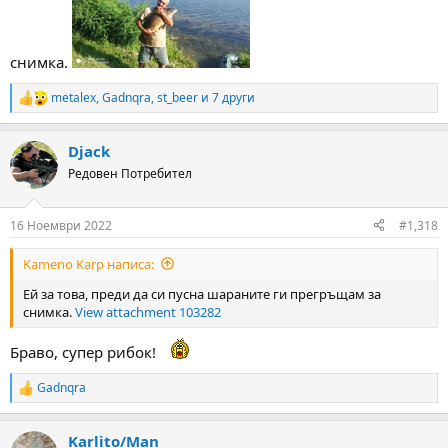
снимка.
metalex
,
Gadnqra
,
st_beer
и 7 други
R
e
a
Djack
c
t
Редовен Потребител
i
o
n
16 Ноември 2022
#1,318
s
:
Kameno Karp написа:
Ей за това, преди да си пусна шараните ги прегръщам за
снимка.
View attachment 103282
Браво, супер рибок!
Gadnqra
R
e
a
Karlito/Man
c