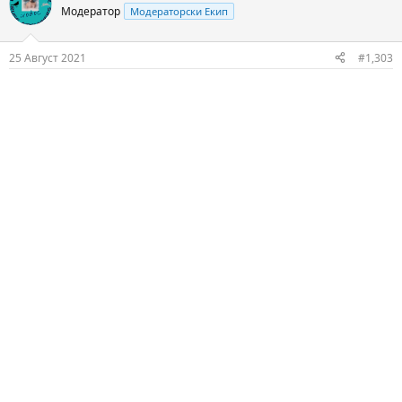
t
Модератор
Модераторски Екип
i
o
n
25 Август 2021
#1,303
s
: