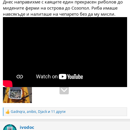
Днес направихме с каяците един прекрасен риболов до
мидените ферми на острова до Созопол. Риба имаше
навсякъде и налиташе на чепарето без да му мисли.
Gadnqra
,
anibis
,
Djack
и 11 други
R
e
a
ivodoc
c