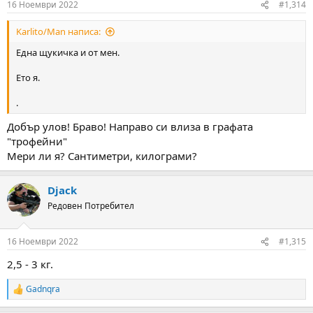
16 Ноември 2022
#1,314
s
:
Karlito/Man написа:
Една щукичка и от мен.
Ето я.
.
Добър улов! Браво! Направо си влиза в графата
"трофейни"
Мери ли я? Сантиметри, килограми?
Djack
Редовен Потребител
16 Ноември 2022
#1,315
2,5 - 3 кг.
Gadnqra
R
e