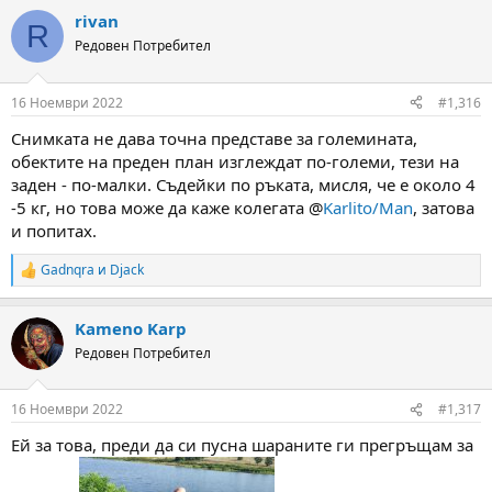
a
rivan
c
R
t
Редовен Потребител
i
o
n
16 Ноември 2022
#1,316
s
:
Снимката не дава точна представе за големината,
обектите на преден план изглеждат по-големи, тези на
заден - по-малки. Съдейки по ръката, мисля, че е около 4
-5 кг, но това може да каже колегата @
Karlito/Man
, затова
и попитах.
Gadnqra
и
Djack
R
e
a
Kameno Karp
c
t
Редовен Потребител
i
o
n
16 Ноември 2022
#1,317
s
:
Ей за това, преди да си пусна шараните ги прегръщам за