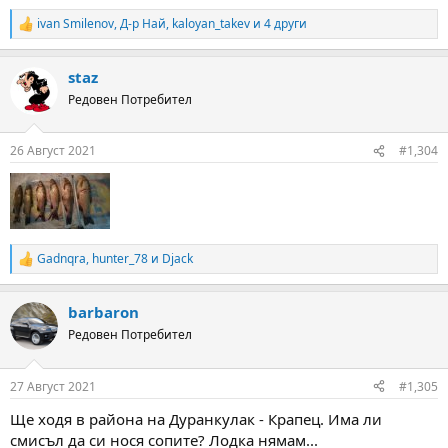
ivan Smilenov
,
Д-р Най
,
kaloyan_takev
и 4 други
R
e
a
staz
c
t
Редовен Потребител
i
o
n
26 Август 2021
#1,304
s
:
Gadnqra
,
hunter_78
и
Djack
R
e
a
barbaron
c
t
Редовен Потребител
i
o
n
27 Август 2021
#1,305
s
:
Ще ходя в района на Дуранкулак - Крапец. Има ли
смисъл да си нося сопите? Лодка нямам...