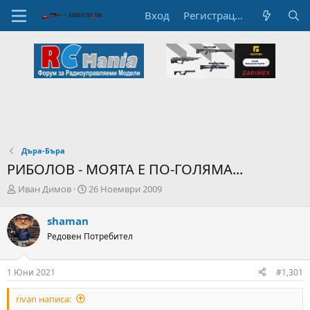
Вход
Регистрация
Дъра-Бъра
РИБОЛОВ - МОЯТА Е ПО-ГОЛЯМА...
А
Н
Иван Димов
26 Ноември 2009
в
а
т
ч
shaman
о
а
Редовен Потребител
р
л
н
н
а
а
1 Юни 2021
#1,301
т
Д
е
а
rivan написа:
м
т