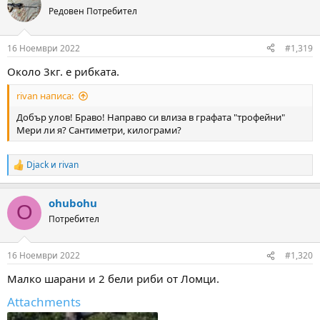
t
Редовен Потребител
i
o
n
16 Ноември 2022
#1,319
s
:
Около 3кг. е рибката.
rivan написа:
Добър улов! Браво! Направо си влиза в графата "трофейни"
Мери ли я? Сантиметри, килограми?
Djack
и
rivan
R
e
a
ohubohu
c
O
t
Потребител
i
o
n
16 Ноември 2022
#1,320
s
:
Малко шарани и 2 бели риби от Ломци.
Attachments