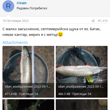
rivan
R
Редовен Потребител
18 Октомври 2022
#1,310
С малко закъснение, септемврийска щука от яз. Батак,
нямах кантар, мерих я с метър
Attachments
viber_изображение_2022-09-14_20-29-21-904.jpg
viber_изображение_2022-09-14_20-30-44-332.jpg
471.4 KB · Прегледи: 54
486.5 KB · Прегледи: 54