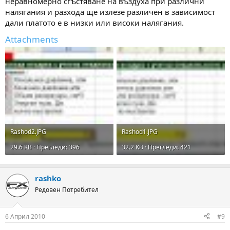
неравномерно сгъстяване на въздуха при различни
налягания и разхода ще излезе различен в зависимост
дали платото е в низки или високи налягания.
Attachments
Rashod2.JPG
Rashod1.JPG
29.6 KB · Прегледи: 396
32.2 KB · Прегледи: 421
rashko
Редовен Потребител
6 Април 2010
#9