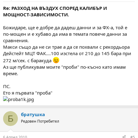
Re: РАЗХОД НА ВЪЗДУХ СПОРЕД КАЛИБЪР И
МОЩНОСТ-ЗАВИСИМОСТИ.
Божидаре, ще е добре да дадеш данни и за ФХ-а, той е
по-мощен и е хубаво да има в темата повече данни за
сравнения.
Макси също да не си трае а да се похвали с рекордьора
Дейстейт МЦТ ФАК....100 изстела от 210 до 145 бара при
272 м/сек. с баракуда
Аз ще публикувам моите "проби" по-късно като имам
време.
ПС.
Ето я първата "проба"
братушка
Б
Редовен Потребител
6 Април 2010
#5