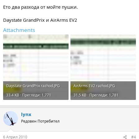
Ето два разхода от мойте пушки.
Daystate GrandPrix и AirArms EV2
Attachments
Daystate GrandPrix razhod.JPG
AirArms EV2 razhod.JPG
33.4 KB · Прегледи: 1,771
31.5 KB · Прегледи: 1,781
lynx
Редовен Потребител
6 Април 2010
#4