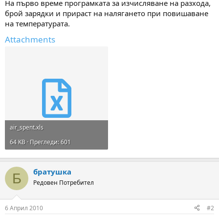
На първо време програмката за изчисляване на разхода,
м
т
брой зарядки и прираст на налягането при повишаване
а
а
на температурата.
т
а
Attachments
air_spent.xls
64 KB · Прегледи: 601
братушка
Б
Редовен Потребител
6 Април 2010
#2