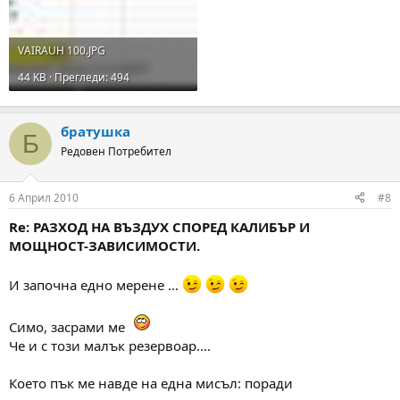
VAIRAUH 100.JPG
44 KB · Прегледи: 494
братушка
Б
Редовен Потребител
6 Април 2010
#8
Re: РАЗХОД НА ВЪЗДУХ СПОРЕД КАЛИБЪР И
МОЩНОСТ-ЗАВИСИМОСТИ.
И започна едно мерене ...
Симо, засрами ме
Че и с този малък резервоар....
Което пък ме навде на една мисъл: поради