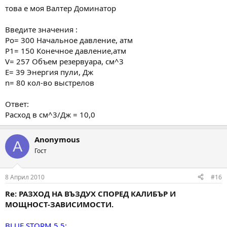
това е моя Валтер Доминатор
Введите значения :
Po= 300 Начальное давление, атм
P1= 150 Конечное давление,атм
V= 257 Объем резервуара, см^3
E= 39 Энергия пули, Дж
n= 80 кол-во выстрелов
Ответ:
Расход в см^3/Дж = 10,0
Anonymous
A
Гост
8 Април 2010
#16
Re: РАЗХОД НА ВЪЗДУХ СПОРЕД КАЛИБЪР И
МОЩНОСТ-ЗАВИСИМОСТИ.
BLUE STORM 5.5: