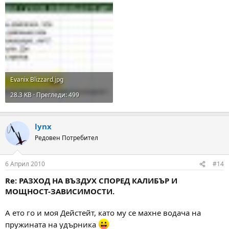
Evanix Blizzard.jpg
28.3 KB · Прегледи: 499
lynx
Редовен Потребител
6 Април 2010
#14
Re: РАЗХОД НА ВЪЗДУХ СПОРЕД КАЛИБЪР И
МОЩНОСТ-ЗАВИСИМОСТИ.
А ето го и моя Дейстейт, като му се махне водача на
пружината на удърника