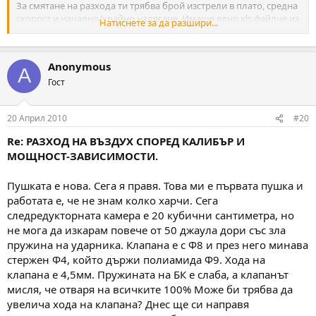
За смятане на разхода ти трябва брой изстрели в плато, средна
скорост и начално/крайно налягане. Имаше едно xls файлче из
Натиснете за да разшири...
форума което го смяташе.
Anonymous
A
Гост
20 Април 2010
#20
Re: РАЗХОД НА ВЪЗДУХ СПОРЕД КАЛИБЪР И
МОЩНОСТ-ЗАВИСИМОСТИ.
Пушката е нова. Сега я правя. Това ми е първата пушка и
работата е, че не знам колко харчи. Сега
следредукторната камера е 20 кубични сантиметра, но
не мога да изкарам повече от 50 джаула дори със зла
пружина на ударника. Клапана е с Ф8 и през него минава
стержен Ф4, който държи полиамида Ф9. Хода на
клапана е 4,5мм. Пружината на БК е слаба, а клапанът
мисля, че отваря на всичките 100% Може би трябва да
увелича хода на клапана? Днес ще си направя