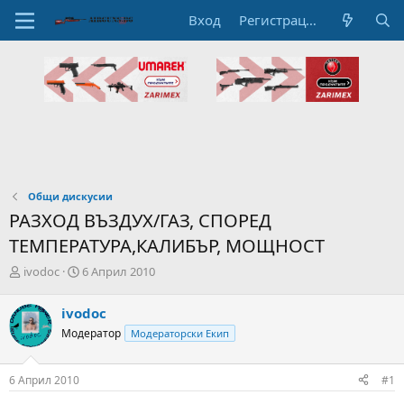
Вход
Регистрация
Общи дискусии
РАЗХОД ВЪЗДУХ/ГАЗ, СПОРЕД
ТЕМПЕРАТУРА,КАЛИБЪР, МОЩНОСТ
А
Н
ivodoc
6 Април 2010
в
а
т
ч
ivodoc
о
а
Модератор
Модераторски Екип
р
л
н
н
а
а
6 Април 2010
#1
т
Д
е
а