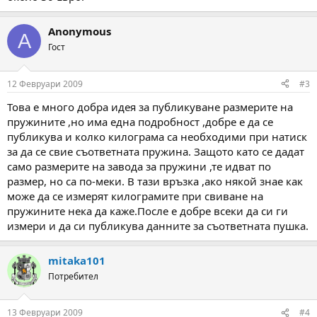
Anonymous
A
Гост
12 Февруари 2009
#3
Това е много добра идея за публикуване размерите на
пружините ,но има една подробност ,добре е да се
публикува и колко килограма са необходими при натиск
за да се свие съответната пружина. Защото като се дадат
само размерите на завода за пружини ,те идват по
размер, но са по-меки. В тази връзка ,ако някой знае как
може да се измерят килограмите при свиване на
пружините нека да каже.После е добре всеки да си ги
измери и да си публикува данните за съответната пушка.
mitaka101
Потребител
13 Февруари 2009
#4