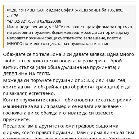
ФЕДЕР УНИВЕРСАЛ, с адрес София, жк.Св.Троица бл.106, вх8,
ап176
тел.02/8217557 и 02/8220088
Имам подозренията, че МСА ползват същата фирма за поръчка
на резервни пружини. Всеки желаещ може да си поръча да му
направят пружини срещу съответното заплащане, което е
МНОГО по-малко от цената на пружината в магазин.
Обаждате се по телефона и си давате заявка. Вдна много
любезна госпожа ще ви попита за размерите - брой
витки, стъпка (или обща дължина на пружината) и
ДЕБЕЛИНА НА ТЕЛТА.
Може да си поръчате пружини от 3; 3.5; или 4мм. тел,
които да ви ги обкрайчат (да обработят краищата) и да
ги закалят, естествено.
Когато пружините станат - обикновено не са настроили
машините за вашия размер и се налага изчакване -
госпожата ви се обажда и отивате да си вземете
пружините.
Предполагам в другите големи градове също има
фирми, които правят пружини. Тази фирма лично аз съм
я използвал - Хаенела е с пружина от там и за Хацаните