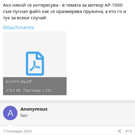
Ако някой се интересува - в темата за метеор АР-1000
съм пуснал файл как се оразмерява пружина, а ето го и
тук за всеки случай.
Attachments
pruzhini_bg.pdf
278.5 KB · Прегледи: 1,292
Anonymous
A
Гост
7 Ноември 2009
#19