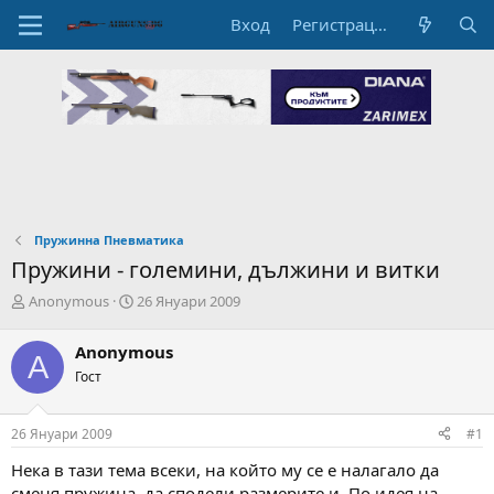
Вход
Регистрация
Пружинна Пневматика
Пружини - големини, дължини и витки
А
Н
Anonymous
26 Януари 2009
в
а
т
ч
Anonymous
A
о
а
Гост
р
л
н
н
а
а
26 Януари 2009
#1
т
Д
е
а
Нека в тази тема всеки, на който му се е налагало да
м
т
сменя пружина, да сподели размерите и. По идея на