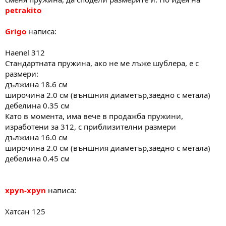
а
а
petrakito
т
а
Grigo
написа:
Haenel 312
Стандартната пружина, ако не ме лъже шублера, е с
размери:
дължина 18.6 см
широчина 2.0 см (външния диаметър,заедно с метала)
дебелина 0.35 см
Като в момента, има вече в продажба пружини,
изработени за 312, с приблизителни размери
дължина 16.0 см
широчина 2.0 см (външния диаметър,заедно с метала)
дебелина 0.45 см
xpyn-xpyn
написа:
Хатсан 125