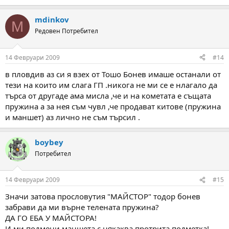
mdinkov
M
Редовен Потребител
14 Февруари 2009
#14
в пловдив аз си я взех от Тошо Бонев имаше останали от
тези на които им слага ГП .никога не ми се е нлагало да
търса от другаде ама мисла ,че и на кометата е същата
пружина а за нея съм чувл ,че продават китове (пружина
и маншет) аз лично не съм търсил .
boybey
Потребител
14 Февруари 2009
#15
Значи затова прословутия "МАЙСТОР" тодор бонев
забрави да ми върне телената пружина?
ДА ГО ЕБА У МАЙСТОРА!
И ми подмени маншета с някаква протрита подметка!