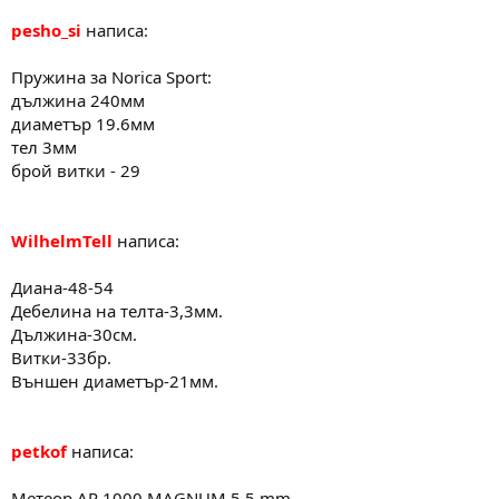
pesho_si
написа:
Пружина за Norica Sport:
дължина 240мм
диаметър 19.6мм
тел 3мм
брой витки - 29
WilhelmTell
написа:
Диана-48-54
Дебелина на телта-3,3мм.
Дължина-30см.
Витки-33бр.
Външен диаметър-21мм.
petkof
написа:
Метеор AR 1000 MAGNUM 5.5 mm.