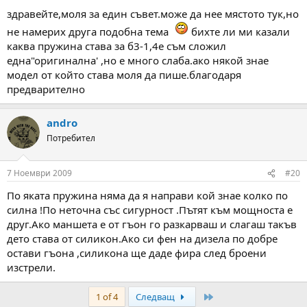
здравейте,моля за един съвет.може да нее мястото тук,но
не намерих друга подобна тема
бихте ли ми казали
каква пружина става за б3-1,4е съм сложил
една"оригинална' ,но е много слаба.ако някой знае
модел от който става моля да пише.благодаря
предварително
andro
Потребител
7 Ноември 2009
#20
По яката пружина няма да я направи кой знае колко по
силна !По неточна със сигурност .Пътят към мощноста е
друг.Ако маншета е от гъон го разкарваш и слагаш такъв
дето става от силикон.Ако си фен на дизела по добре
остави гъона ,силикона ще даде фира след броени
изстрели.
Last
1 of 4
Следващ