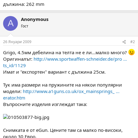
дължина: 262 mm
Anonymous
A
Гост
26 Януари 2009
#2
Grigo, 4.5мм дебелина на телта не е ли...малко много?
Оригиналът:
http://www.sportwaffen-schneider.de/pro ...
ts_id/1129
Имат и "експортен" вариант с дължина 25см.
Тук има размери на пружините на някои популярни
модели:
http://www.a1guns.co.uk/ox_mainsprings_ ...
erator.htm
Въпросните изделия изглеждат така:
Снимката е от eGun. Цените там са малко по-високи,
около 30 Евро.