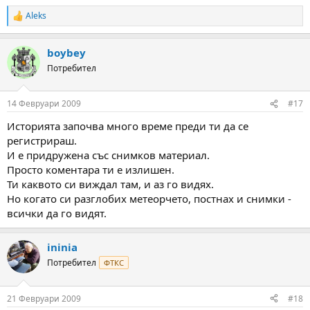
Aleks
R
e
a
boybey
c
t
Потребител
i
o
n
14 Февруари 2009
#17
s
:
Историята започва много време преди ти да се
регистрираш.
И е придружена със снимков материал.
Просто коментара ти е излишен.
Ти каквото си виждал там, и аз го видях.
Но когато си разглобих метеорчето, постнах и снимки -
всички да го видят.
ininia
Потребител
ФТКС
21 Февруари 2009
#18