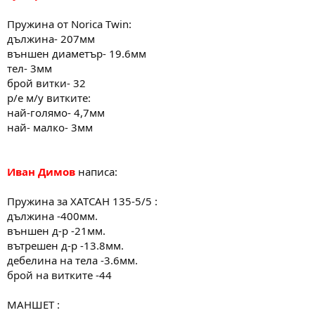
Пружина от Norica Twin:
дължина- 207мм
външен диаметър- 19.6мм
тел- 3мм
брой витки- 32
р/е м/у витките:
най-голямо- 4,7мм
най- малко- 3мм
Иван Димов
написа:
Пружина за ХАТСАН 135-5/5 :
дължина -400мм.
външен д-р -21мм.
вътрешен д-р -13.8мм.
дебелина на тела -3.6мм.
брой на витките -44
МАНШЕТ :