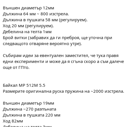
Външен диаметър 12мм
Дължина 64 мм ~ 800 изстрела.
Дължина в пушката 58 мм (регулируем).
Ход 20 мм (регулируем).
Дебелина на телта 1мм
Брой витки (забравих да ги преброя, ще уточна при
следващото отваряне вероятно утре).
Събирам идеи за евентуален заместител, че тука правя
едни експерименти и може да я сгъна скоро а съм далече
още от ГПто.
Байкал MP 512M 5.5
Размерите оригинална руска пружина на ~2000 изстрела.
Външен диаметър 19мм
Дължина ~270 разпъната
Дължина в пушката 220 мм
Ход 82мм
Дебелина на телта 3мм