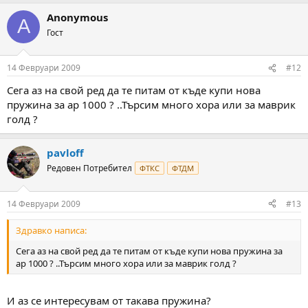
Anonymous
A
Гост
14 Февруари 2009
#12
Сега аз на свой ред да те питам от къде купи нова
пружина за ар 1000 ? ..Търсим много хора или за маврик
голд ?
pavloff
Редовен Потребител
ФТКС
ФТДМ
14 Февруари 2009
#13
Здравко написа:
Сега аз на свой ред да те питам от къде купи нова пружина за
ар 1000 ? ..Търсим много хора или за маврик голд ?
И аз се интересувам от такава пружина?