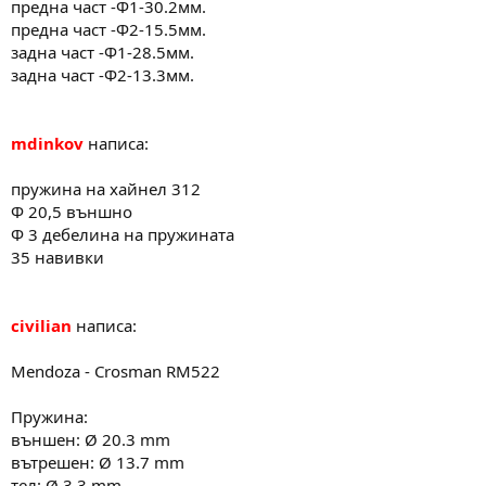
предна част -Ф1-30.2мм.
предна част -Ф2-15.5мм.
задна част -Ф1-28.5мм.
задна част -Ф2-13.3мм.
mdinkov
написа:
пружина на хайнел 312
Ф 20,5 външно
Ф 3 дебелина на пружината
35 навивки
civilian
написа:
Mendoza - Crosman RM522
Пружина:
външен: Ø 20.3 mm
вътрешен: Ø 13.7 mm
тел: Ø 3.3 mm