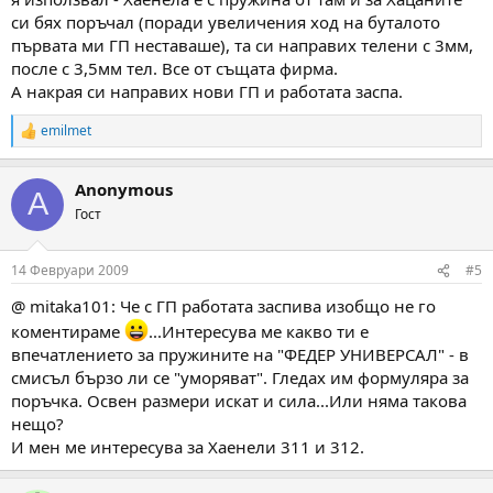
си бях поръчал (поради увеличения ход на буталото
първата ми ГП неставаше), та си направих телени с 3мм,
после с 3,5мм тел. Все от същата фирма.
А накрая си направих нови ГП и работата заспа.
emilmet
R
e
a
Anonymous
c
A
t
Гост
i
o
n
14 Февруари 2009
#5
s
:
@ mitaka101: Че с ГП работата заспива изобщо не го
коментираме
...Интересува ме какво ти е
впечатлението за пружините на "ФЕДЕР УНИВЕРСАЛ" - в
смисъл бързо ли се "уморяват". Гледах им формуляра за
поръчка. Освен размери искат и сила...Или няма такова
нещо?
И мен ме интересува за Хаенели 311 и 312.