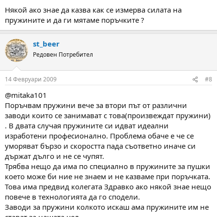
Някой ако знае да казва как се измерва силата на
пружините и да ги мятаме поръчките ?
st_beer
Редовен Потребител
14 Февруари 2009
#8
@mitaka101
Поръчвам пружини вече за втори път от различни
заводи които се занимават с това(произвеждат пружини)
. В двата случая пружините си идват идеални
изработени професионално. Проблема обаче е че се
уморяват бързо и скоростта пада съответно иначе си
държат дълго и не се чупят.
Трябва нещо да има по специално в пружините за пушки
което може би ние не знаем и не казваме при поръчката.
Това има предвид колегата Здравко ако някой знае нещо
повече в технологията да го сподели.
Заводи за пружини колкото искаш ама пружините им не