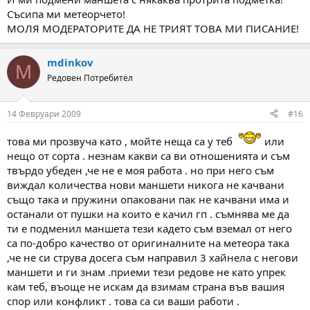
Съсипа ми метеорчето!
МОЛЯ МОДЕРАТОРИТЕ ДА НЕ ТРИЯТ ТОВА МИ ПИСАНИЕ!
mdinkov
M
Редовен Потребител
14 Февруари 2009
#16
това ми прозвуча като , мойте неща са у теб
или
нещо от сорта . незнам какви са ви отношенията и съм
твърдо убеден ,че не е моя работа . но при него съм
виждал количества нови маншети никога не качвани
също така и пружини опаковани пак не качвани има и
останали от пушки на които е качил гп . съмнява ме да
ти е подменил маншета тези кадето съм вземал от него
са по-добро качество от оригиналните на метеора така
,че не си струва досега съм направил 3 хайнела с негови
маншети и ги знам .приеми тези редове не като упрек
кам теб, въоще не искам да взимам страна във вашия
спор или конфликт . това са си ваши работи .