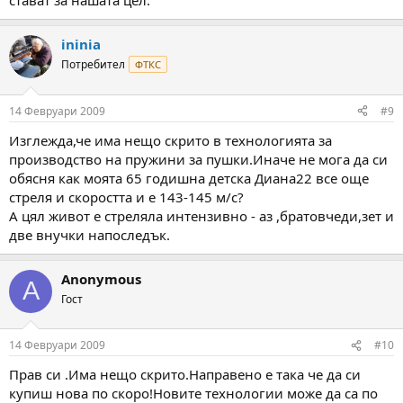
стават за нашата цел.
ininia
Потребител
ФТКС
14 Февруари 2009
#9
Изглежда,че има нещо скрито в технологията за
производство на пружини за пушки.Иначе не мога да си
обясня как моята 65 годишна детска Диана22 все още
стреля и скоростта и е 143-145 м/с?
А цял живот е стреляла интензивно - аз ,братовчеди,зет и
две внучки напоследък.
Anonymous
A
Гост
14 Февруари 2009
#10
Прав си .Има нещо скрито.Направено е така че да си
купиш нова по скоро!Новите технологии може да са по