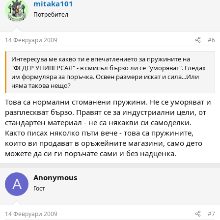
mitaka101
Потребител
14 Февруари 2009
#6
Интересува ме какво ти е впечатлението за пружините на
"ФЕДЕР УНИВЕРСАЛ" - в смисъл бързо ли се "уморяват". Гледах
им формуляра за поръчка. Освен размери искат и сила...Или
няма такова нещо?
Това са нормални стоманени пружини. Не се уморяват и
разплескват бързо. Правят се за индустриални цели, от
стандартен материал - не са някакви си самоделки.
Както писах няколко пъти вече - това са пружините,
които ви продават в оръжейните магазини, само дето
можете да си ги поръчате сами и без надценка.
Anonymous
A
Гост
14 Февруари 2009
#7