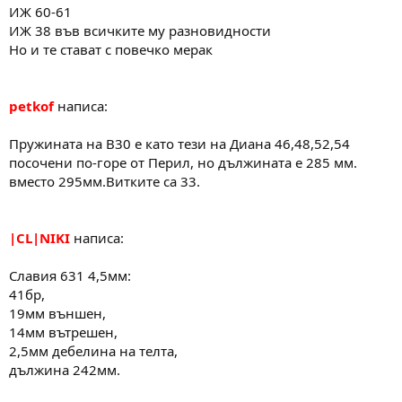
ИЖ 60-61
ИЖ 38 във всичките му разновидности
Но и те стават с повечко мерак
petkof
написа:
Пружината на В30 е като тези на Диана 46,48,52,54
посочени по-горе от Перил, но дължината е 285 мм.
вместо 295мм.Витките са 33.
|CL|NIKI
написа:
Славия 631 4,5мм:
41бр,
19мм външен,
14мм вътрешен,
2,5мм дебелина на телта,
дължина 242мм.