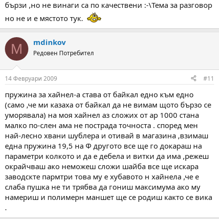
бързи ,но не винаги са по качествени :-\Тема за разговор
но не и е мястото тук.
mdinkov
M
Редовен Потребител
14 Февруари 2009
#11
пружина за хайнел-а става от байкал едно към едно
(само ,че ми казаха от байкал да не вимам щото бързо се
уморявала) на моя хайнел аз сложих от ар 1000 стана
малко по-слен ама не пострада точноста . според мен
най-лесно хвани шублера и отивай в магазина ,взимаш
една пружина 19,5 на Ф другото все ще го докараш на
параметри колкото и да е дебела и витки да има ,режеш
окрайчваш ако неможеш сложи шайба все ще искара
заводскте пармтри това му е хубавото н хайнела ,че е
слаба пушка не ти трябва да гониш максимума ако му
намериш и полимерн маншет ще се родиш както се вика
.