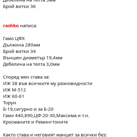
Брой витки 36
rashko
написа:
Гамо ЦФХ
Дължина 280мм
Брой витки 34
Външен диаметър 19,4мм
Дебелина на телта 3,0мм
Според мен става за:
ИЖ 38 във всичките му разновидности
ИЖ М-512
ИЖ 60-61
Торун
Б-19,сигурно и за Б-20
Гамо 440,890,ЦФ-20-30,Максима и т.н.
Кросманите и Ремингтоните
Както става и неговият маншет за всички без: