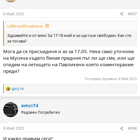
8 Май 2025
#897
Laferrari63 написа:
Здравейте и от мен! За 17-18 май и аз ще съм свободен. Как сте
за тогава?
Мога да се присъединя и аз за 17.05. Нека само уточним
на Мусина където бяхме предния път ли ще сме, или ще
отидем на летището на Павликени което коментирахме
преди?
Последна промяна:
8 Май 2025
gary m
R
e
a
emci74
c
t
Редовен Потребител
i
o
n
8 Май 2025
#898
s
:
И какво правим сега?