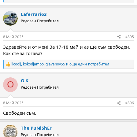
e
a
Laferrari63
c
t
Редовен Потребител
i
o
n
8 Май 2025
#895
s
:
Здравейте и от мен! За 17-18 май и аз ще съм свободен.
Как сте за тогава?
llcoolj
,
kokodjambo
,
glavanov55
и още един потребител
R
e
a
O.K.
c
O
t
Редовен Потребител
i
o
n
8 Май 2025
#896
s
:
Свободен съм.
The PuNiShEr
Редовен Потребител