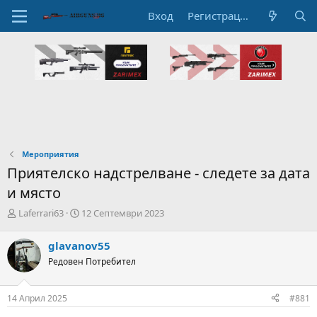
Вход
Регистрация
Мероприятия
Приятелско надстрелване - следете за дата
и място
А
Н
Laferrari63
12 Септември 2023
в
а
т
ч
glavanov55
о
а
Редовен Потребител
р
л
н
н
а
а
14 Април 2025
#881
т
Д
е
а