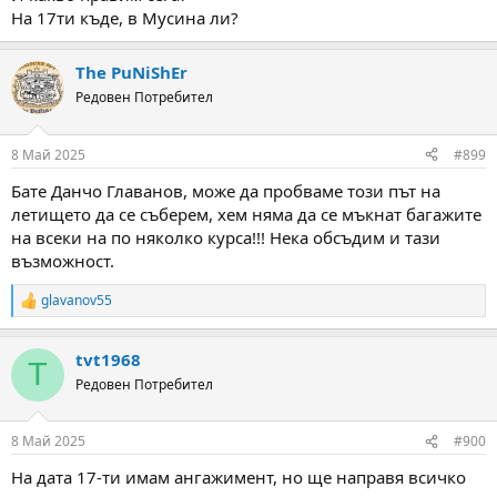
На 17ти къде, в Мусина ли?
The PuNiShEr
Редовен Потребител
8 Май 2025
#899
Бате Данчо Главанов, може да пробваме този път на
летището да се съберем, хем няма да се мъкнат багажите
на всеки на по няколко курса!!! Нека обсъдим и тази
възможност.
glavanov55
R
e
a
tvt1968
c
T
t
Редовен Потребител
i
o
n
8 Май 2025
#900
s
:
На дата 17-ти имам ангажимент, но ще направя всичко