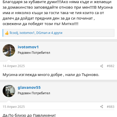
Благодаря за хубавите думи!!!!Ако няма къде и желаещи
м
т
за домакинство заповядайте отново при мен!!!!В Мусина
а
а
има и няколко къщи за гости така че тия които са от
т
далеч да дойдат предния ден за да си починат ,
а
освежени да победят този път Митко!!!!
llcoolj
,
ivotomov1
,
DGman
и 4 други
R
e
a
ivotomov1
c
t
Редовен Потребител
i
o
n
14 Април 2025
#882
s
:
Мусина изглежда много добре , нали до Търново.
glavanov55
Редовен Потребител
15 Април 2025
#883
Да.По близо до Павликени!