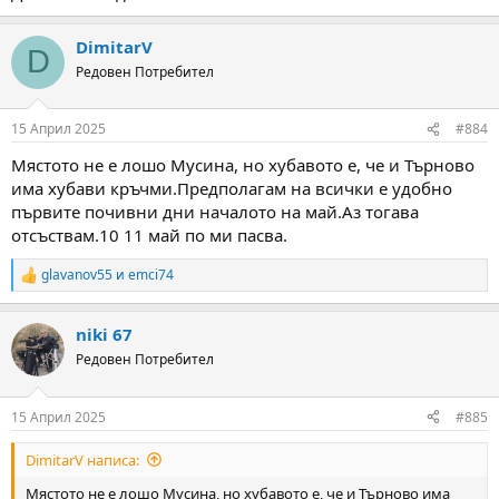
DimitarV
D
Редовен Потребител
15 Април 2025
#884
Мястото не е лошо Мусина, но хубавото е, че и Търново
има хубави кръчми.Предполагам на всички е удобно
първите почивни дни началото на май.Аз тогава
отсъствам.10 11 май по ми пасва.
glavanov55
и
emci74
R
e
a
niki 67
c
t
Редовен Потребител
i
o
n
15 Април 2025
#885
s
:
DimitarV написа:
Мястото не е лошо Мусина, но хубавото е, че и Търново има