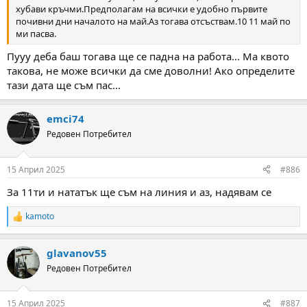
хубави кръчми.Предполагам на всички е удобно първите
почивни дни началото на май.Аз тогава отсъствам.10 11 май по
ми пасва.
Пууу деба баш тогава ще се падна на работа... Ма квото
такова, не може всички да сме доволни! Ако определите
тази дата ще съм пас...
emci74
Редовен Потребител
15 Април 2025
#886
За 11ти и нататък ще съм на линия и аз, надявам се
kamoto
R
e
a
glavanov55
c
t
Редовен Потребител
i
o
n
15 Април 2025
#887