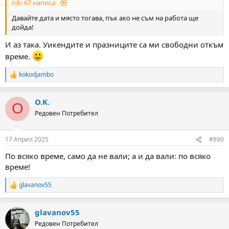
niki 67 написа:
Давайте дата и място тогава, пък ако не съм на работа ще
дойда!
И аз така. Уикендите и празниците са ми свободни откъм
време.
kokodjambo
R
e
a
O.K.
c
O
t
Редовен Потребител
i
o
n
17 Април 2025
#890
s
:
По всяко време, само да не вали; а и да вали: по всяко
време!
glavanov55
R
e
a
glavanov55
c
t
Редовен Потребител