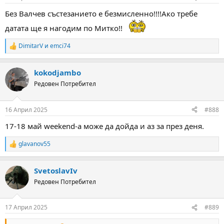
s
:
Без Валчев състезанието е безмисленно!!!!Ако требе
датата ще я нагодим по Митко!!
DimitarV
и
emci74
R
e
a
kokodjambo
c
t
Редовен Потребител
i
o
n
16 Април 2025
#888
s
:
17-18 май weekend-a може да дойда и аз за през деня.
glavanov55
R
e
a
SvetoslavIv
c
t
Редовен Потребител
i
o
n
17 Април 2025
#889
s
: