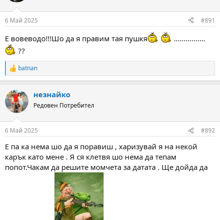
i
o
n
6 Май 2025
#891
s
:
Е вовеводо!!!Шо да я правим тая пушкя
................
??
batnan
R
e
a
незнайко
c
t
Редовен Потребител
i
o
n
6 Май 2025
#892
s
:
Е па ка нема шо да я поравиш , харизувай я на некой
карък като мене . Я ся клетвя шо нема да тепам
попот.Чакам да решите момчета за датата . Ще дойда да