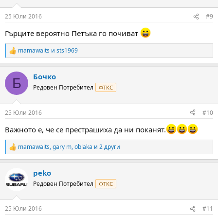
o
n
25 Юли 2016
#9
s
:
Гърците вероятно Петъка го почиват
mamawaits
и
sts1969
R
e
a
Бочко
c
Б
t
Редовен Потребител
ФТКС
i
o
n
25 Юли 2016
#10
s
:
Важното е, че се престрашиха да ни поканят.
mamawaits
,
gary m
,
oblaka
и 2 други
R
e
a
peko
c
t
Редовен Потребител
ФТКС
i
o
n
25 Юли 2016
#11
s