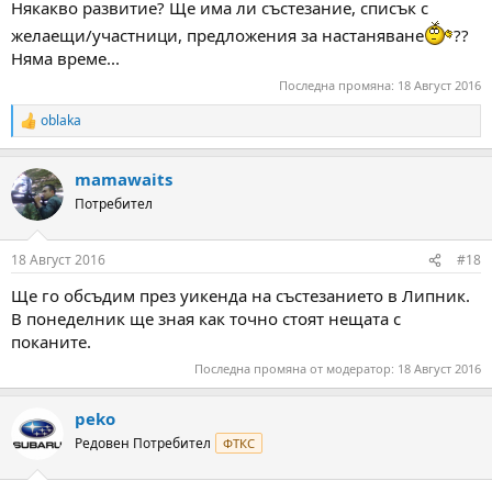
Някакво развитие? Ще има ли състезание, списък с
желаещи/участници, предложения за настаняване
??
Няма време...
Последна промяна:
18 Август 2016
oblaka
R
e
a
mamawaits
c
t
Потребител
i
o
n
18 Август 2016
#18
s
:
Ще го обсъдим през уикенда на състезанието в Липник.
В понеделник ще зная как точно стоят нещата с
поканите.
Последна промяна от модератор:
18 Август 2016
peko
Редовен Потребител
ФТКС