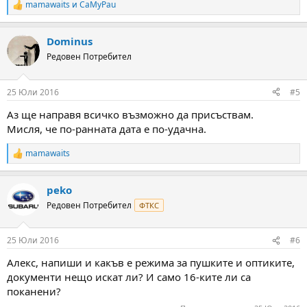
mamawaits
и
CaMyPau
R
e
a
Dominus
c
t
Редовен Потребител
i
o
n
25 Юли 2016
#5
s
:
Аз ще направя всичко възможно да присъствам.
Мисля, че по-ранната дата е по-удачна.
mamawaits
R
e
a
peko
c
t
Редовен Потребител
ФТКС
i
o
n
25 Юли 2016
#6
s
:
Алекс, напиши и какъв е режима за пушките и оптиките,
документи нещо искат ли? И само 16-ките ли са
поканени?