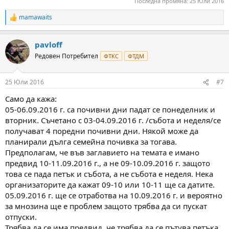
Последна промяна:
25 Юли 2016
mamawaits
R
e
a
pavloff
c
t
Редовен Потребител
ФТКС
ФТДМ
i
o
n
25 Юли 2016
#7
s
:
Само да кажа:
05-06.09.2016 г. са почивни дни падат се понеделник и
вторник. Съчетано с 03-04.09.2016 г. /събота и неделя/се
получават 4 поредни почивни дни. Някой може да
планирали дълга семейна почивка за тогава.
Предполагам, че във заглавието на темата е имано
предвид 10-11.09.2016 г., а не 09-10.09.2016 г. защото
това се пада петък и събота, а не събота е неделя. Нека
организаторите да кажат 09-10 или 10-11 ще са датите.
05.09.2016 г. ще се отработва на 10.09.2016 г. и вероятно
за мнозина ще е проблем защото трябва да си пускат
отпуски.
Трябва да се има предвид, че трябва да се пътува петъка