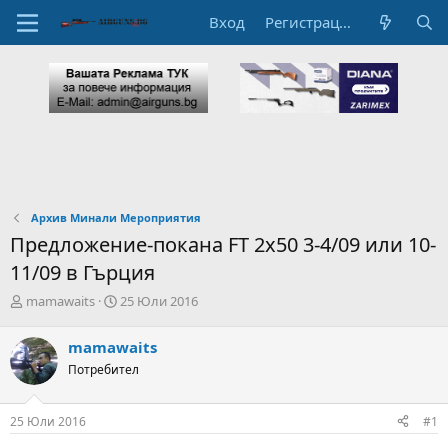
Вход
Регистрация
Архив Минали Мероприятия
Предложение-покана FT 2x50 3-4/09 или 10-
11/09 в Гърция
А
Н
mamawaits
25 Юли 2016
в
а
т
ч
mamawaits
о
а
Потребител
р
л
н
н
а
а
25 Юли 2016
#1
т
Д
е
а