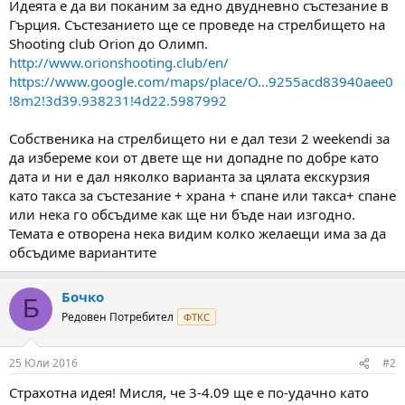
Идеята е да ви поканим за едно двудневно състезание в
м
т
Гърция. Състезанието ще се проведе на стрелбището на
а
а
Shooting club Orion до Олимп.
т
http://www.orionshooting.club/en/
а
https://www.google.com/maps/place/O...9255acd83940aee0
!8m2!3d39.938231!4d22.5987992
Собственика на стрелбището ни е дал тези 2 weekendi за
да избереме кои от двете ще ни допадне по добре като
дата и ни е дал няколко варианта за цялата екскурзия
като такса за състезание + храна + спане или такса+ спане
или нека го обсъдиме как ще ни бъде наи изгодно.
Темата е отворена нека видим колко желаещи има за да
обсъдиме вариантите
Бочко
Б
Редовен Потребител
ФТКС
25 Юли 2016
#2
Страхотна идея! Мисля, че 3-4.09 ще е по-удачно като