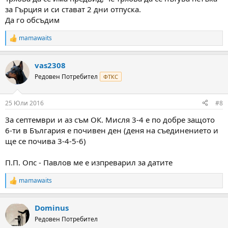
за Гърция и си стават 2 дни отпуска.
Да го обсъдим
mamawaits
R
e
a
vas2308
c
t
Редовен Потребител
ФТКС
i
o
n
25 Юли 2016
#8
s
:
За септември и аз съм ОК. Мисля 3-4 е по добре защото
6-ти в България е почивен ден (деня на съединението и
ще се почива 3-4-5-6)
П.П. Опс - Павлов ме е изпреварил за датите
mamawaits
R
e
a
Dominus
c
t
Редовен Потребител
i