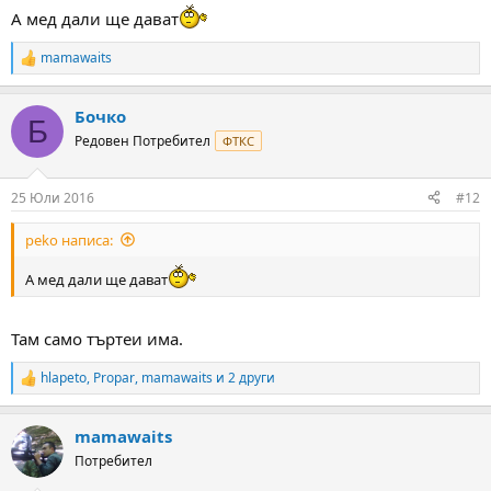
:
А мед дали ще дават
mamawaits
R
e
a
Бочко
c
Б
t
Редовен Потребител
ФТКС
i
o
n
25 Юли 2016
#12
s
:
peko написа:
А мед дали ще дават
Там само търтеи има.
hlapeto
,
Propar
,
mamawaits
и 2 други
R
e
a
mamawaits
c
t
Потребител
i
o