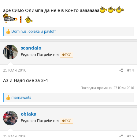
аре Симо Олимпа да не е в Конго аааааааа
Dominus
,
oblaka
и
pavloff
R
e
a
scandalo
c
t
Редовен Потребител
ФТКС
i
o
n
25 Юли 2016
#14
s
:
Аз и Надя сме за 3-4
Последна промяна:
27 Юли 2016
mamawaits
R
e
a
oblaka
c
t
Редовен Потребител
ФТКС
i
o
n
25 Юли 2016
#15