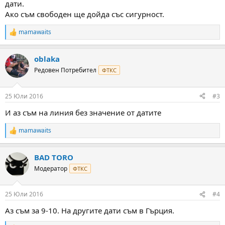
дати.
Ако съм свободен ще дойда със сигурност.
mamawaits
R
e
a
oblaka
c
t
Редовен Потребител
ФТКС
i
o
n
25 Юли 2016
#3
s
:
И аз съм на линия без значение от датите
mamawaits
R
e
a
BAD TORO
c
t
Модератор
ФТКС
i
o
n
25 Юли 2016
#4
s
:
Аз съм за 9-10. На другите дати съм в Гърция.