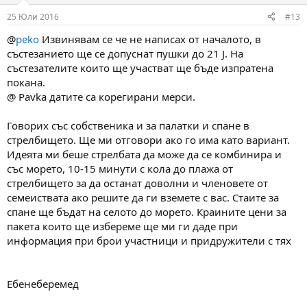
n
25 Юли 2016
#13
s
:
@
peko
Извинявам се че не написах от началото, в
състезанието ще се допуснат пушки до 21 J. На
състезателите които ще участват ще бъде изпратена
покана.
@ Pavka датите са корегирани мерси.
Говорих със собственика и за палатки и спане в
стрелбището. Ще ми отговори ако го има като вариант.
Идеята ми беше стрелбата да може да се комбинира и
със морето, 10-15 минути с кола до плажа от
стрелбището за да останат доволни и членовете от
семеиствата ако решите да ги вземете с вас. Стаите за
спане ще бъдат на селото до морето. Краините цени за
пакета които ще избереме ще ми ги даде при
информация при брои участници и придружители с тях
Ебенеберемед