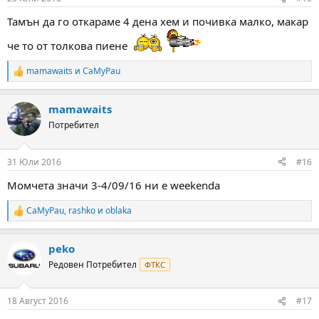
s
:
Тамън да го откараме 4 дена хем и почивка малко, макар
че то от толкова пиене
mamawaits
и
CaMyPau
R
e
a
mamawaits
c
t
Потребител
i
o
n
31 Юли 2016
#16
s
:
Момчета значи 3-4/09/16 ни е weekenda
CaMyPau
,
rashko
и
oblaka
R
e
a
peko
c
t
Редовен Потребител
ФТКС
i
o
n
18 Август 2016
#17
s
: