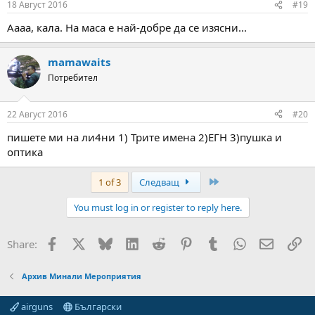
18 Август 2016
#19
Аааа, кала. На маса е най-добре да се изясни...
mamawaits
Потребител
22 Август 2016
#20
пишете ми на ли4ни 1) Трите имена 2)ЕГН 3)пушка и
оптика
Last
1 of 3
Следващ
You must log in or register to reply here.
Facebook
X
Bluesky
LinkedIn
Reddit
Pinterest
Tumblr
WhatsApp
Email
Вм
Share:
Архив Минали Мероприятия
airguns
Български