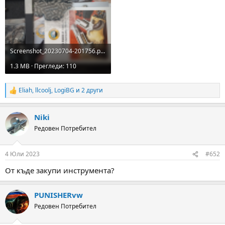
Screenshot_20230704-201756.png
1.3 MB · Прегледи: 110
Eliah
,
llcoolj
,
LogiBG
и 2 други
R
e
a
Niki
c
t
Редовен Потребител
i
o
n
4 Юли 2023
#652
s
:
От къде закупи инструмента?
PUNISHERvw
Редовен Потребител