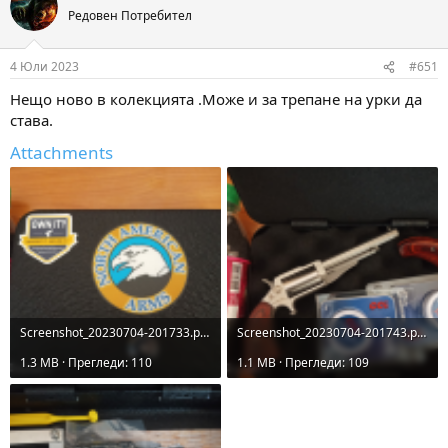
t
Редовен Потребител
i
o
n
4 Юли 2023
#651
s
:
Нещо ново в колекцията .Може и за трепане на урки да
става.
Attachments
Screenshot_20230704-201733.png
Screenshot_20230704-201743.png
1.3 MB · Прегледи: 110
1.1 MB · Прегледи: 109