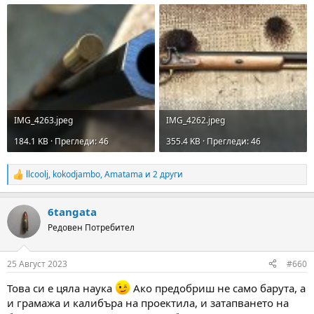
IMG_4263.jpeg
IMG_4262.jpeg
184.1 KB · Прегледи: 46
355.4 KB · Прегледи: 46
llcoolj
,
kokodjambo
,
Amatama
и 2 други
R
e
a
6tangata
c
t
Редовен Потребител
i
o
n
25 Август 2023
#660
s
:
Това си е цяла наука
Ако предобриш не само барута, а
и грамажа и калибъра на проектила, и затапването на