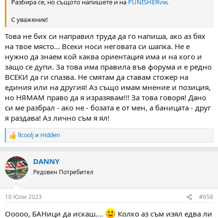
Разбира се, но същото напишете и на
PUNISHERvw
.
С уважение!
Това не бих си направил труда да го напиша, ако аз бях
на твое място... Всеки носи неговата си шапка. Не е
нужно да знаем кой каква ориентация има и на кого и
защо се дупи. За това има правила във форума и е редно
ВСЕКИ да ги спазва. Не смятам да ставам стожер на
единия или на другия! Аз също имам мнение и позиция,
но НЯМАМ право да я изразявам!!! За това говоря! Дано
си ме разбрал - ако не - бозата е от мен, а баницата - друг
я раздава! Аз лично съм я ял!
llcoolj
и
Hidden
R
e
a
DANNY
c
t
Редовен Потребител
i
o
n
10 Юли 2023
#658
s
:
Ооооо, БАНици да искаш....
Колко аз съм изял едва ли