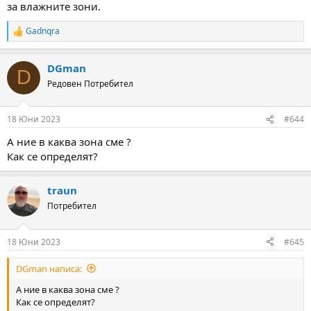
за влажните зони.
Gadnqra
R
e
a
DGman
c
D
t
Редовен Потребител
i
o
n
18 Юни 2023
#644
s
:
А ние в каква зона сме ?
Как се определят?
traun
Потребител
18 Юни 2023
#645
DGman написа:
А ние в каква зона сме ?
Как се определят?