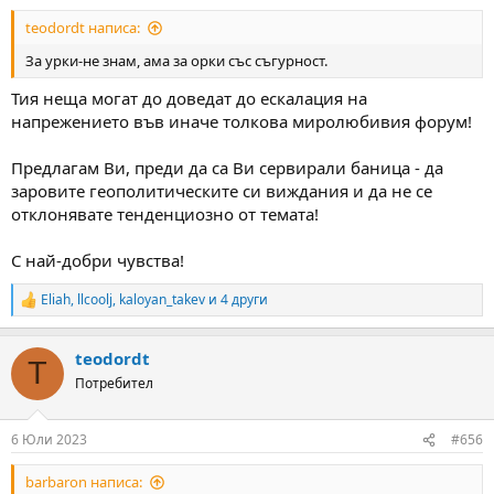
:
teodordt написа:
За урки-не знам, ама за орки със съгурност.
Тия неща могат до доведат до ескалация на
напрежението във иначе толкова миролюбивия форум!
Предлагам Ви, преди да са Ви сервирали баница - да
заровите геополитическите си виждания и да не се
отклонявате тенденциозно от темата!
С най-добри чувства!
Eliah
,
llcoolj
,
kaloyan_takev
и 4 други
R
e
a
teodordt
c
T
t
Потребител
i
o
n
6 Юли 2023
#656
s
:
barbaron написа: