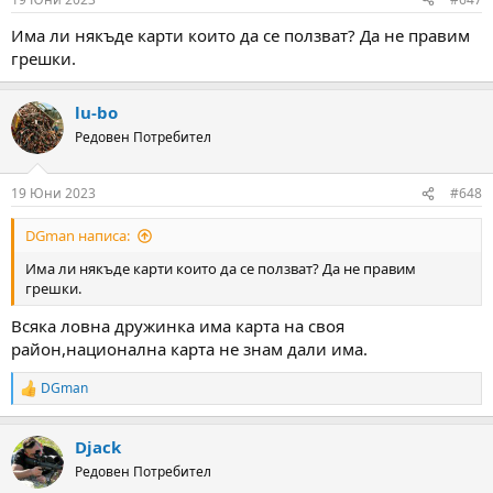
s
:
Има ли някъде карти които да се ползват? Да не правим
грешки.
lu-bo
Редовен Потребител
19 Юни 2023
#648
DGman написа:
Има ли някъде карти които да се ползват? Да не правим
грешки.
Всяка ловна дружинка има карта на своя
район,национална карта не знам дали има.
DGman
R
e
a
Djack
c
t
Редовен Потребител
i