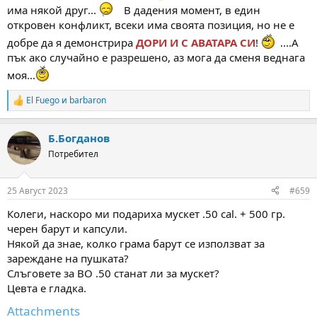
има някой друг...
В дадения момент, в един
откровен конфликт, всеки има своята позиция, но не е
добре да я демонстрира
ДОРИ И С АВАТАРА СИ
!
....А
пък ако случайно е разрешено, аз мога да сменя веднага
моя...
El Fuego
и
barbaron
R
e
a
Б.Богданов
c
t
Потребител
i
o
n
25 Август 2023
#659
s
:
Колеги, наскоро ми подариха мускет .50 cal. + 500 гр.
черен барут и капсули.
Някой да знае, колко грама барут се използват за
зареждане на пушката?
Слъговете за ВО .50 станат ли за мускет?
Цевта е гладка.
Attachments