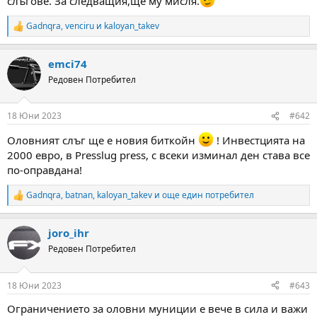
слъгове. За следващия,ще му мисля.
а
а
т
Gadnqra
,
venciru
и
kaloyan_takev
а
R
e
a
emci74
c
t
Редовен Потребител
i
o
n
18 Юни 2023
#642
s
:
Оловният слъг ще е новия биткойн
! Инвестцията на
2000 евро, в Presslug press, с всеки изминал ден става все
по-оправдана!
Gadnqra
,
batnan
,
kaloyan_takev
и още един потребител
R
e
a
joro_ihr
c
t
Редовен Потребител
i
o
n
18 Юни 2023
#643
s
:
Ограничението за оловни муниции е вече в сила и важи