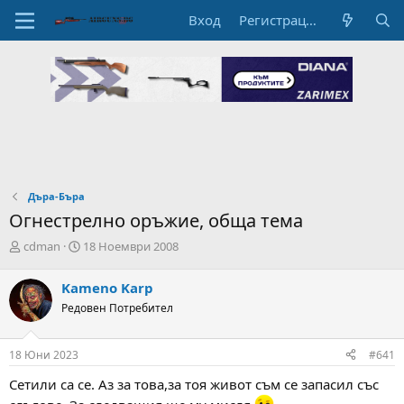
Вход
Регистрация
Дъра-Бъра
Огнестрелно оръжие, обща тема
А
Н
cdman
18 Ноември 2008
в
а
т
ч
Kameno Karp
о
а
Редовен Потребител
р
л
н
н
а
а
18 Юни 2023
#641
т
Д
е
а
Сетили са се. Аз за това,за тоя живот съм се запасил със
м
т