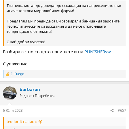
Тия неща могат до доведат до ескалация на напрежението във
иначе толкова миролюбивия форум!
Предлагам Ви, преди да са Ви сервирали баница - да заровите
геополитическите си виждания и да не се отклонявате
тенденциозно от темата!
С най-добри чувства!
Разбира се, но същото напишете и на
PUNISHERvw
.
С уважение!
El Fuego
R
e
a
barbaron
c
t
Редовен Потребител
i
o
n
6 Юли 2023
#657
s
:
teodordt написа: