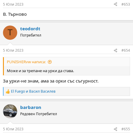
5 Юли 2023
#653
В. Търново
teodordt
T
Потребител
5 Юли 2023
#654
PUNISHERvw написа:
Може и за трепане на урки да става.
За урки-не знам, ама за орки със съгурност.
El Fuego
и
Васил Василев
R
e
a
barbaron
c
t
Редовен Потребител
i
o
n
5 Юли 2023
#655
s