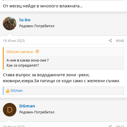
От месец нейде в мнооого влажната...
lu-bo
Редовен Потребител
18 Юни 2023
#646
DGman написа:
А ние в каква зона сме ?
Как се определят?
Става въпрос за вододаините зони -реки,
язовири,езера.За патици се ходи само с железни съчми.
DGman
R
e
a
DGman
c
D
t
Редовен Потребител
i
o
n
19 Юни 2023
#647