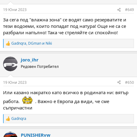
o
n
19 Юни 2023
#649
s
:
За сега под "влажна зона" се водят само резерватите и
тези водоеми, които попадат под натура! Още не са се
разбрали напълно! Така че стреляйте си спокойно!
Gadnqra
,
DGman
и
Niki
R
e
a
joro_ihr
c
t
Редовен Потребител
i
o
n
19 Юни 2023
#650
s
:
Или казано накратко като всичко в родината ни: вятър
работа.
. Важно е Европа да види, че сме
съпричастни
Gadnqra
R
e
a
PUNISHERvw
c