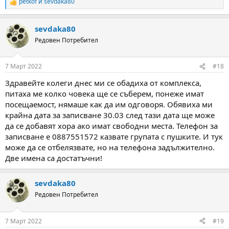
petkof
и
sevdaka80
R
e
a
sevdaka80
c
t
Редовен Потребител
i
o
n
7 Март 2022
#18
s
:
Здравейте колеги днес ми се обадиха от комплекса,
питаха ме колко човека ще се съберем, понеже имат
посещаемост, нямаше как да им одговоря. Обявиха ми
крайна дата за записване 30.03 след тази дата ще може
да се добавят хора ако имат свободни места. Телефон за
записване е 0887551572 казвате групата с пушките. И тук
може да се отбелязвате, но на телефона задължително.
Две имена са достатъчни!
sevdaka80
Редовен Потребител
7 Март 2022
#19