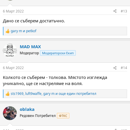
o
n
6 Март 2022
#13
s
:
Дано се съберем достатъчно.
gary m
и
petkof
R
e
a
MAD MAX
c
t
Модератор
Модераторски Екип
i
o
n
6 Март 2022
#14
s
:
Колкото се съберем - толкова. Мястото изглежда
уникално, ще се настреляме на воля.
sts1969
,
luft9waffe
,
gary m
и още един потребител
R
e
a
oblaka
c
t
Редовен Потребител
ФТКС
i
o
n