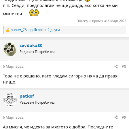
п.п. Севди, предполагам че ще дойда, ако котка не ми
мине път...
Последна промяна:
5 Март 2022
hunter_78
,
qb
,
llcoolj
и 2 други
R
e
a
sevdaka80
c
t
Редовен Потребител
i
o
n
6 Март 2022
#8
s
:
Това не е решено, като гледам сигорно няма да правя
нищо.
petkof
Редовен Потребител
6 Март 2022
#9
Аз мисля, че идеята за мястото е добра. Последните