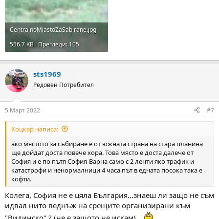
CentralnoMiastoZaSabirane.jpg
556.7 KB · Прегледи: 105
sts1969
Редовен Потребител
5 Март 2022
#7
Коцкар написа:
ако мястото за събиране е от южната страна на стара планина
ще дойдат доста повече хора. Това място е доста далече от
София и е по пътя София-Варна само с 2 ленти яко трафик и
катастрофи и ненормалници 4 часа път в едната посока така е
кофти.
Колега, София не е цяла България...знаеш ли защо не съм
идвал нито веднъж на срещите организирани към
"Видинско" ? (не е защото не искам)...