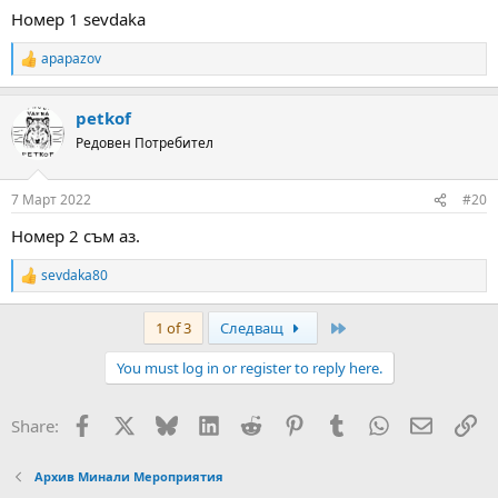
Номер 1 sevdaka
apapazov
R
e
a
petkof
c
t
Редовен Потребител
i
o
n
7 Март 2022
#20
s
:
Номер 2 съм аз.
sevdaka80
R
e
a
Last
1 of 3
Следващ
c
t
You must log in or register to reply here.
i
o
n
Facebook
X
Bluesky
LinkedIn
Reddit
Pinterest
Tumblr
WhatsApp
Email
Вм
Share:
s
:
Архив Минали Мероприятия