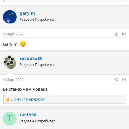
e
a
gary m
c
t
Редовен Потребител
i
o
n
4 Март 2022
#3
s
:
Gary m.
sevdaka80
Редовен Потребител
4 Март 2022
#4
Ее станахме 4 човека
Ludjev77
и
apapazov
R
e
a
tvt1968
c
T
t
Редовен Потребител
i
o