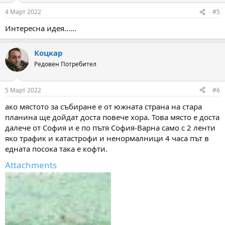
n
4 Март 2022
#5
s
:
Интересна идея......
Коцкар
Редовен Потребител
5 Март 2022
#6
ако мястото за събиране е от южната страна на стара
планина ще дойдат доста повече хора. Това място е доста
далече от София и е по пътя София-Варна само с 2 ленти
яко трафик и катастрофи и ненормалници 4 часа път в
едната посока така е кофти.
Attachments