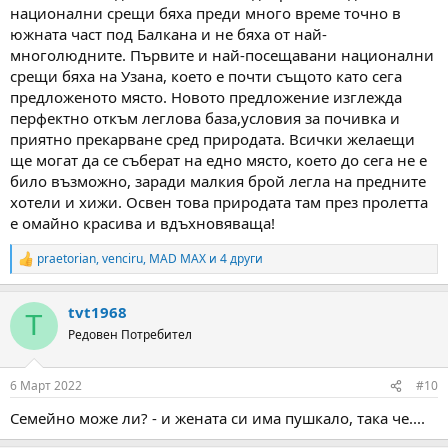
национални срещи бяха преди много време точно в
южната част под Балкана и не бяха от най-
многолюдните. Първите и най-посещавани национални
срещи бяха на Узана, което е почти същото като сега
предложеното място. Новото предложение изглежда
перфектно откъм леглова база,условия за почивка и
приятно прекарване сред природата. Всички желаещи
ще могат да се съберат на едно място, което до сега не е
било възможно, заради малкия брой легла на предните
хотели и хижи. Освен това природата там през пролетта
е омайно красива и вдъхновяваща!
praetorian
,
venciru
,
MAD MAX
и 4 други
R
e
a
tvt1968
c
T
t
Редовен Потребител
i
o
n
6 Март 2022
#10
s
:
Семейно може ли? - и жената си има пушкало, така че....