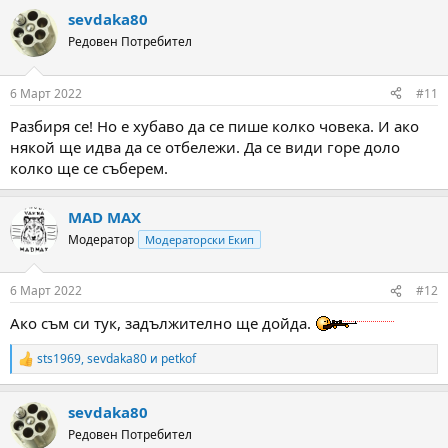
sevdaka80
Редовен Потребител
6 Март 2022
#11
Разбиря се! Но е хубаво да се пише колко човека. И ако
някой ще идва да се отбележи. Да се види горе доло
колко ще се съберем.
MAD MAX
Модератор
Модераторски Екип
6 Март 2022
#12
Ако съм си тук, задължително ще дойда.
sts1969
,
sevdaka80
и
petkof
R
e
a
sevdaka80
c
t
Редовен Потребител
i