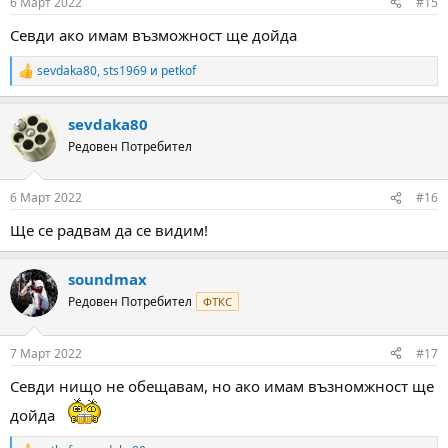
6 Март 2022
#15
s
:
Севди ако имам възможност ще дойда
sevdaka80
,
sts1969
и
petkof
R
e
a
sevdaka80
c
t
Редовен Потребител
i
o
n
6 Март 2022
#16
s
:
Ще се радвам да се видим!
soundmax
Редовен Потребител
ФТКС
7 Март 2022
#17
Севди нищо не обещавам, но ако имам възномжност ще
дойда