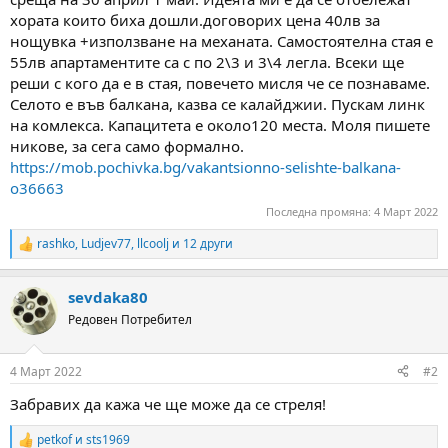
а
а
хората които биха дошли.договорих цена 40лв за
т
нощувка +използване на механата. Самостоятелна стая е
а
55лв апартаментите са с по 2\3 и 3\4 легла. Всеки ще
реши с кого да е в стая, повечето мисля че се познаваме.
Селото е във балкана, казва се калайджии. Пускам линк
на комлекса. Капацитета е около120 места. Моля пишете
никове, за сега само формално.
https://mob.pochivka.bg/vakantsionno-selishte-balkana-
o36663
Последна промяна:
4 Март 2022
rashko
,
Ludjev77
,
llcoolj
и 12 други
R
e
a
sevdaka80
c
t
Редовен Потребител
i
o
n
4 Март 2022
#2
s
:
Забравих да кажа че ще може да се стреля!
petkof
и
sts1969
R