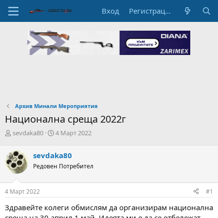
Вход
Регистрация
Архив Минали Мероприятия
Национална среща 2022г
А
Н
sevdaka80
4 Март 2022
в
а
т
ч
sevdaka80
о
а
Редовен Потребител
р
л
н
н
а
а
4 Март 2022
#1
т
Д
е
а
Здравейте колеги обмислям да организирам национална
м
т
среща на 30 април 1 май. Идеята ми е да се отбележат