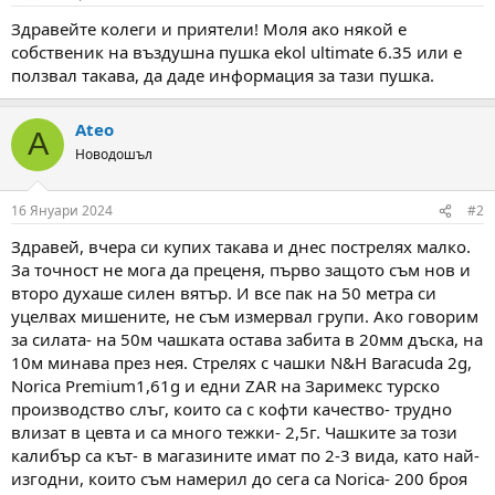
м
т
Здравейте колеги и приятели! Моля ако някой е
а
а
собственик на въздушна пушка ekol ultimate 6.35 или е
т
ползвал такава, да даде информация за тази пушка.
а
Ateo
A
Новодошъл
16 Януари 2024
#2
Здравей, вчера си купих такава и днес пострелях малко.
За точност не мога да преценя, първо защото съм нов и
второ духаше силен вятър. И все пак на 50 метра си
уцелвах мишените, не съм измервал групи. Ако говорим
за силата- на 50м чашката остава забита в 20мм дъска, на
10м минава през нея. Стрелях с чашки N&H Baracuda 2g,
Norica Premium1,61g и едни ZAR на Заримекс турско
производство слъг, които са с кофти качество- трудно
влизат в цевта и са много тежки- 2,5г. Чашките за този
калибър са кът- в магазините имат по 2-3 вида, като най-
изгодни, които съм намерил до сега са Norica- 200 броя