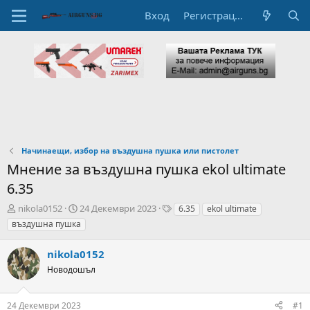
Вход
Регистрация
Начинаещи, избор на въздушна пушка или пистолет
Мнение за въздушна пушка ekol ultimate
6.35
А
Н
T
nikola0152
24 Декември 2023
6.35
ekol ultimate
в
а
a
въздушна пушка
т
ч
g
о
а
s
nikola0152
р
л
н
Новодошъл
н
а
а
т
Д
24 Декември 2023
#1
е
а