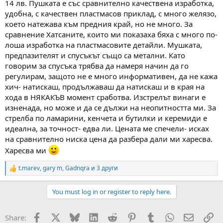
14 лв. Пушката е със сравнително качествена изработка,
удобна, с качествен пластмасов приклад, с много желязо,
което натежава към предния край, но не много. За
сравнение Хатсаните, които ми показаха бяха с много по-
лоша изработка на пластмасовите детайли. Мушката,
предпазителят и спусъкът също са метални. Като
говорим за спусъка трябва да намеря начин да го
регулирам, защото не е много информативен, да не кажа
хич- натискаш, продължаваш да натискаш и в края на
хода в НЯКАКЪВ момент сработва. Изстрелът винаги е
изненада, но може и да се дължи на неопитността ми. За
стрелба по ламарини, кенчета и бутилки и керемиди е
идеална, за точност- едва ли. Цената ме спечели- исках
на сравнително ниска цена да разбера дали ми харесва.
Харесва ми
t.marev
,
gary m
,
Gadnqra
и 3 други
R
e
a
You must log in or register to reply here.
c
t
i
Facebook
X
Bluesky
LinkedIn
Reddit
Pinterest
Tumblr
WhatsApp
Email
Вм
Share:
o