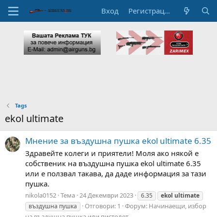
Вход
Регистрация
Tags
ekol ultimate
Мнение за въздушна пушка ekol ultimate 6.35
Здравейте колеги и приятели! Моля ако някой е
собственик на въздушна пушка ekol ultimate 6.35
или е ползвал такава, да даде информация за тази
пушка.
nikola0152
Тема
24 Декември 2023
6.35
ekol
ultimate
Отговори: 1
Форум:
Начинаещи, избор
въздушна пушка
на въздушна пушка или пистолет