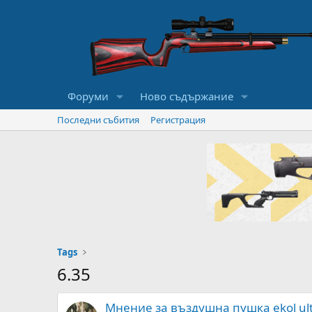
Форуми
Ново съдържание
Последни събития
Регистрация
Tags
6.35
Мнение за въздушна пушка ekol ult