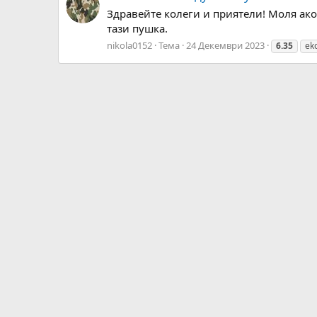
Здравейте колеги и приятели! Моля ако 
тази пушка.
nikola0152
Тема
24 Декември 2023
6.35
eko