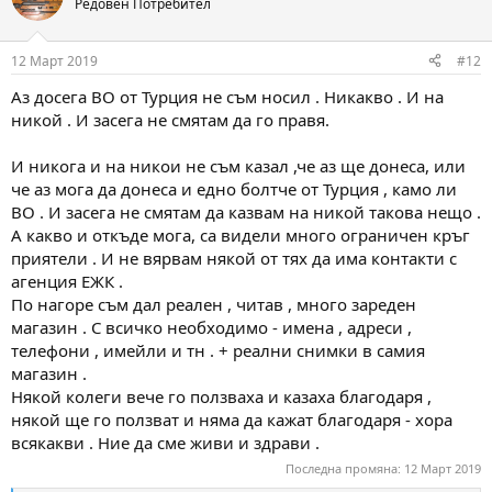
Редовен Потребител
12 Март 2019
#12
Аз досега ВО от Турция не съм носил . Никакво . И на
никой . И засега не смятам да го правя.
И никога и на никои не съм казал ,че аз ще донеса, или
че аз мога да донеса и едно болтче от Турция , камо ли
ВО . И засега не смятам да казвам на никой такова нещо .
А какво и откъде мога, са видели много ограничен кръг
приятели . И не вярвам някой от тях да има контакти с
агенция ЕЖК .
По нагоре съм дал реален , читав , много зареден
магазин . С всичко необходимо - имена , адреси ,
телефони , имейли и тн . + реални снимки в самия
магазин .
Някой колеги вече го ползваха и казаха благодаря ,
някой ще го ползват и няма да кажат благодаря - хора
всякакви . Ние да сме живи и здрави .
Последна промяна:
12 Март 2019