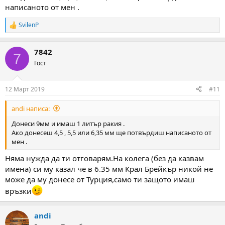
написаното от мен .
SvilenP
R
e
a
7842
c
7
t
Гост
i
o
n
12 Март 2019
#11
s
:
andi написа:
Донеси 9мм и имаш 1 литър ракия .
Ако донесеш 4,5 , 5,5 или 6,35 мм ще потвърдиш написаното от
мен .
Няма нужда да ти отговарям.На колега (без да казвам
имена) си му казал че в 6.35 мм Крал Брейкър никой не
може да му донесе от Турция,само ти защото имаш
връзки
andi