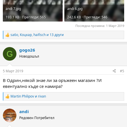
andi 7.jpg
andi 6.jpg
193.1 KB · Прегледи: 565
242.6 KB · Прегледи: 546
Последна промяна:
1 Март 2019
sa6o
,
Коцкар
,
haifisch
и 13 други
R
e
a
gogo26
c
G
t
Новодошъл
i
o
n
5 Март 2019
#5
s
:
В Одрин,някой знае ли за оръжеен магазин ?И
евентуално къде се намира?
Martin Philipov
и
rivan
R
e
a
andi
c
t
Редовен Потребител
i
o