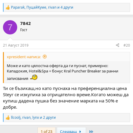
Paparak
,
ПуцайКуме
,
rivan
и 4 други
R
e
a
7842
c
7
t
Гост
i
o
n
21 Август 2019
#20
s
:
xpresident написа:
Може и като цялостна оферта да ги пуснат, примерно:
Кападокия, Hotel&Spa + бонус Kral Puncher Breaker за ранни
записвания
Ти се бъзикаш,но като пуснаха на преференциална цена
Steyr се изкупиха за отрицателно време.Когато можеш да
купиш дадена пушка без значение марката на 50% е
добре.
llcoolj
,
rivan
,
lynx
и 2 други
R
e
a
Last
1 of 23
Следващ