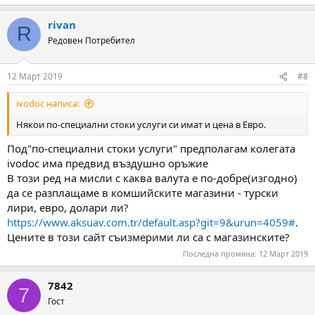
e
a
rivan
c
R
t
Редовен Потребител
i
o
n
12 Март 2019
#8
s
:
ivodoc написа:
Някои по-специални стоки услуги си имат и цена в Евро.
Под"по-специални стоки услуги" предполагам колегата
ivodoc има предвид въздушно оръжие
В този ред на мисли с каква валута е по-добре(изгодно)
да се разплащаме в комшийските магазини - турски
лири, евро, долари ли?
https://www.aksuav.com.tr/default.asp?git=9&urun=4059#
.
Цените в този сайт съизмерими ли са с магазинските?
Последна промяна:
12 Март 2019
7842
7
Гост