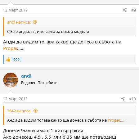
12 Март 2019
#9
andi написа:
6,35 е рядкост , и то само за някой модели
Анди да видим тогава какво ще донеса в събота на
Propar
......
llcoolj
R
e
a
andi
c
t
Редовен Потребител
i
o
n
12 Март 2019
#10
s
:
7842 написа:
Анди да видим тогава какво ще донеса в събота на
Propar
......
Донеси 9мм и имаш 1 литър ракия .
Ако донесеш 4,5 , 5,5 или 6,35 мм ще потвърдиш