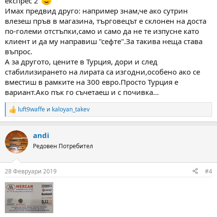
експрес 2"
Имах предвид друго: например знам,че ако сутрин
влезеш пръв в магазина, търговецът е склонен на доста
по-големи отстъпки,само и само да не те изпусне като
клиент и да му направиш "сефте".За такива неща става
въпрос.
А за другото, цените в Турция, дори и след
стабилизирането на лирата са изгодни,особено ако се
вместиш в рамките на 300 евро.Просто Турция е
вариант.Ако пък го съчетаеш и с почивка...
luft9waffe
и
kaloyan_takev
R
e
a
andi
c
t
Редовен Потребител
i
o
n
28 Февруари 2019
#4
s
: