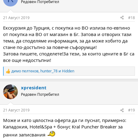
t
Редовен Потребител
i
o
n
21 Август 2019
#18
s
:
Екскурзия до Турция, с покупка но ВО излиза по-евтино
от покупка на ВО от магазин в Бг. Затова и отворих тази
тема, да споделяме информация, за да може хобито да
стане по-достъпно за повече съфорумци!
Затова пишете, споделете!За тези, за които цените в Бг са
все още недостъпни!
димо пелтеков
,
hunter_78
и
Hidden
R
e
a
xpresident
c
t
Редовен Потребител
i
o
n
21 Август 2019
#19
s
:
Може и като цялостна оферта да ги пуснат, примерно:
Кападокия, Hotel&Spa + бонус Kral Puncher Breaker за
ранни записвания