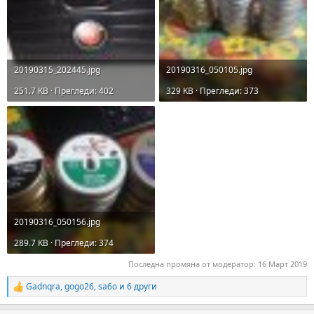
20190315_202445.jpg
20190316_050105.jpg
251.7 KB · Прегледи: 402
329 KB · Прегледи: 373
20190316_050156.jpg
289.7 KB · Прегледи: 374
Последна промяна от модератор:
16 Март 2019
Gadnqra
,
gogo26
,
sa6o
и 6 други
R
e
a