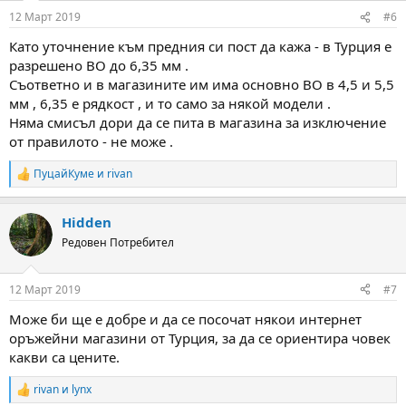
n
12 Март 2019
#6
s
:
Като уточнение към предния си пост да кажа - в Турция е
разрешено ВО до 6,35 мм .
Съответно и в магазините им има основно ВО в 4,5 и 5,5
мм , 6,35 е рядкост , и то само за някой модели .
Няма смисъл дори да се пита в магазина за изключение
от правилото - не може .
ПуцайКуме
и
rivan
R
e
a
Hidden
c
t
Редовен Потребител
i
o
n
12 Март 2019
#7
s
:
Moже би ще е добре и да се посочат някои интернет
оръжейни магазини от Турция, за да се ориентира човек
какви са цените.
rivan
и
lynx
R