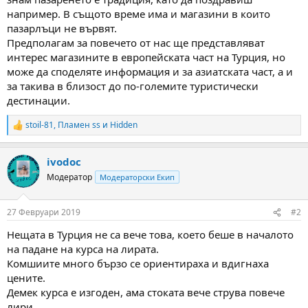
например. В същото време има и магазини в които
пазарлъци не вървят.
Предполагам за повечето от нас ще представляват
интерес магазините в европейската част на Турция, но
може да споделяте информация и за азиатската част, а и
за такива в близост до по-големите туристически
дестинации.
stoil-81
,
Пламен ss
и
Hidden
R
e
a
ivodoc
c
t
Модератор
Модераторски Екип
i
o
n
27 Февруари 2019
#2
s
:
Нещата в Турция не са вече това, което беше в началото
на падане на курса на лирата.
Комшиите много бързо се ориентираха и вдигнаха
цените.
Демек курса е изгоден, ама стоката вече струва повече
лири.