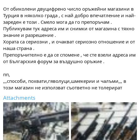
От обиколени двуцифрено число оръжейни магазини в
Турция в няколко града , с най добро впечатление и най-
зареден е този . Смело мога да го препоръчам .
Публикувам тук адреса им и снимки от магазина с тяхно
знание и разрешение .
Хората са сериозни , и очакват сериозно отношение и от
наша страна .
Препоръчително е да се спомене , че сте взели адреса им
от Българския форум за въздушно оръжие .
пп,
,,,способи, похвати,гяволуци,шмекерии и чалъми,,, в
този магазин не използват съответно не толерират
Attachments