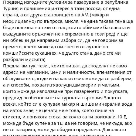
Предвид изгодните условия за пазаруване в република
м
т
Турция и повишения интерес в тази посока, от една
а
а
страна, а от друга становището на АМ (макар и
т
неофициално) по въпроса, мисля, че една такава тема ще
а
бъде полезна на тези от нас, които обичаме баклавата и
въздушните оръжия(и не непременно в този ред) и ще
ни облекчи да направим избора си, да не говорим за
времето, което може да ни спести от лутане по
комшийските сукаци(ех, че дълго стана, дано сте ми
разбрали мисълта)
Предлагам тук, тези , които пишат, да споделят не само
адреси на магазини, цени и наличности, впечатления от
обслужването, къде и на какъв език може да се разберем,
а и способи, похвати,гяволуци,шмекерии и чалъми,
които може да използваме при пазаренето и покупката,
предвид особеностите на турската търговия.Защото
всеки, който си е купувал макар и шише минерална вода
на изток знае, че цената не е това, което пише на
етикета, и понякога стока, за която са ти поискали 10 E,
може да бъде купена за 1Е, да не говорим, че някъде, ако
не се пазариш, може да обидиш продавача. Доколкото
знам пазаренето е традиция, като да поздравиш