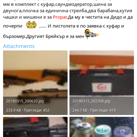
мм в комплект с куфар,саундмодератор,шина за
двунога,плочка за единична стрелба,два барабана,кутия
чашки и мишени е за
Propar
.Да му е честита на Дидо и да
почерпи
...... И пистолета е по заявка-с куфар и
бързомер.Другият Брейкър е за мен
Attachments
20190315_200620.jpg
20190315_202306.jpg
233.9 KB · Прегледи: 452
244.7 KB · Прегледи: 419