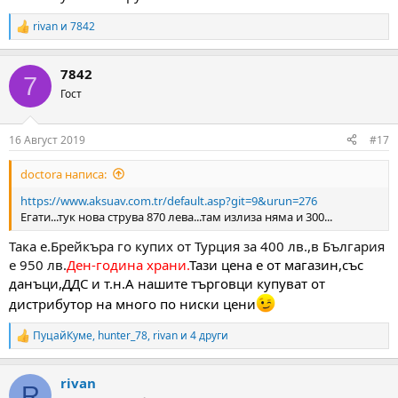
rivan
и
7842
R
e
a
7842
c
7
t
Гост
i
o
n
16 Август 2019
#17
s
:
doctora написа:
https://www.aksuav.com.tr/default.asp?git=9&urun=276
Егати...тук нова струва 870 лева...там излиза няма и 300...
Така е.Брейкъра го купих от Турция за 400 лв.,в България
е 950 лв.
Ден-година храни.
Тази цена е от магазин,със
данъци,ДДС и т.н.А нашите търговци купуват от
дистрибутор на много по ниски цени
ПуцайКуме
,
hunter_78
,
rivan
и 4 други
R
e
a
rivan
c
R