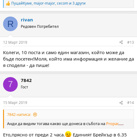
ПуцайКуме
,
major-major
,
cecom
и 3 други
R
e
a
rivan
c
R
t
Редовен Потребител
i
o
n
12 Март 2019
#13
s
:
Колеги, 10 поста и само един магазин, който може да
бъде посетен!Моля, който има информация и желание да
я сподели - да пише!
7842
7
Гост
15 Март 2019
#14
7842 написа:
Анди да видим тогава какво ще донеса в събота на
Propar
......
Ето,прясно от преди 2 часа.
Единият Брейкър в 6.35