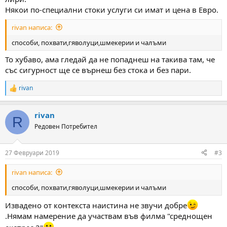
Някои по-специални стоки услуги си имат и цена в Евро.
rivan написа:
способи, похвати,гяволуци,шмекерии и чалъми
То хубаво, ама гледай да не попаднеш на такива там, че
със сигурност ще се върнеш без стока и без пари.
rivan
R
e
a
rivan
c
R
t
Редовен Потребител
i
o
n
27 Февруари 2019
#3
s
:
rivan написа:
способи, похвати,гяволуци,шмекерии и чалъми
Извадено от контекста наистина не звучи добре
.Нямам намерение да участвам във филма "среднощен