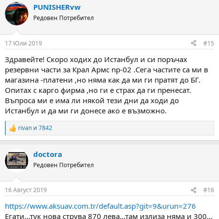
PUNISHERvw
c
t
Редовен Потребител
i
o
n
17 Юли 2019
#15
s
:
Здравейте! Скоро ходих до Истанбул и си поръчах
резервни части за Крал Армс np-02 .Сега частите са ми в
магазина -платени ,но няма как да ми ги пратят до БГ.
Опитах с карго фирма ,но ги е страх да ги пренесат.
Въпроса ми е има ли някой тези дни да ходи до
Истанбул и да ми ги донесе ако е възможно.
rivan
и
7842
R
e
a
doctora
c
t
Редовен Потребител
i
o
n
16 Август 2019
#16
s
:
https://www.aksuav.com.tr/default.asp?git=9&urun=276
Егати...тук нова струва 870 лева...там излиза няма и 300...