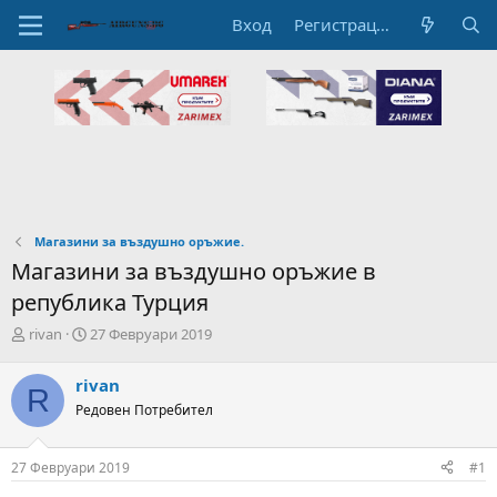
Вход
Регистрация
Магазини за въздушно оръжие.
Магазини за въздушно оръжие в
република Турция
А
Н
rivan
27 Февруари 2019
в
а
т
ч
rivan
R
о
а
Редовен Потребител
р
л
н
н
а
а
27 Февруари 2019
#1
т
Д
е
а