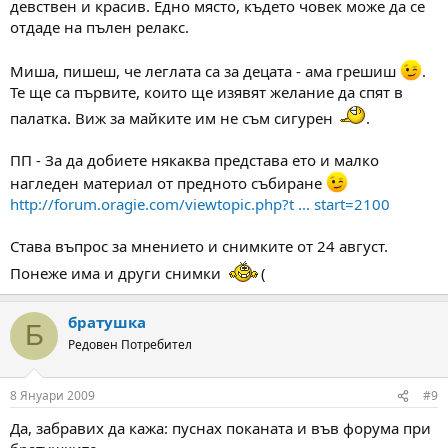
девствен и красив. Едно място, където човек може да се
отдаде на пълен релакс.
Миша, пишеш, че леглата са за децата - ама грешиш
.
Те ще са първите, които ще изявят желание да спят в
палатка. Виж за майките им не съм сигурен
.
ПП - За да добиете някаква представа ето и малко
нагледен материал от предното събиране
http://forum.oragie.com/viewtopic.php?t ... start=2100
Става въпрос за мнението и снимките от 24 август.
Понеже има и други снимки
(
братушка
Б
Редовен Потребител
8 Януари 2009
#9
Да, забравих да кажа: пуснах поканата и във форума при