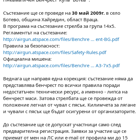
а
а
т
Състезание ще се проведе на
30 май 2009г.
в село
а
Ботево, община Хайредин, област Враца.
В програма на състезание стрелба за група 14х5.
Регламентът на състезание:
http://airgun.atspace.com/files/Benchre ... ent-BG.pdf
Правила за безопасност:
http://airgun.atspace.com/files/Safety-Rules.pdf
Официална мишена:
http://airgun.atspace.com/files/Benchre ... A3-7x5.pdf
Веднага ще направя една корекция: състезание няма да
представлява бенчрест по всички правила поради
недостатъчен технически ресурс, а именно - липса на
бенчрест маси. Затова стрелбата ще се провежда от
положение легнал от чувал с пясък. Килимчета за лягане
и чували с пясък ще бъдат осигурени от организаторите.
До състезание ще се допускат участници само след
предварителна регистрация. Заявки за участие ще се
приемат от мен на ЛС или e-mail от профила ми до 15