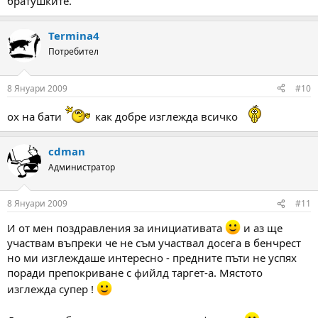
братушките.
Termina4
Потребител
8 Януари 2009
#10
ох на бати
как добре изглежда всичко
cdman
Администратор
8 Януари 2009
#11
И от мен поздравления за инициативата
и аз ще
участвам въпреки че не съм участвал досега в бенчрест
но ми изглеждаше интересно - предните пъти не успях
поради препокриване с фийлд таргет-а. Мястото
изглежда супер !