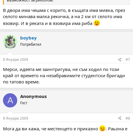
възможност за риболов?
В двора има чешма с корито, в къщата има мивка, през
селото минава малка рекичка, а на 2 км от селото има
язовир. И в реката и в язовира има риба
boybey
Потребител
8 Януари 2009
#7
Мерси, идеята ме заинтригува, не съм ходил по този
край от времето на незабравимите студентски бригади
по татово време.
Anonymous
A
Гост
8 Януари 2009
#8
Мога да ви кажа, че местенцето е приказно
. Раьона е