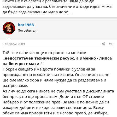
Който не е съгласен с регламента няма да бъде
задължаван да участва, без значение откъде идва. Няма
да бъде задължаван да идва дори...
bor1968
Потребител
9 Януари 2009
#16
Той го е написал още в първото си мнение
,,недостатъчен технически ресурс, а именно - липса
на бенчрест маси."
Покрай селцето има доста полянки с условия за
провеждане на всякакви състезания. Опасенията са, че
ще сме малко хора и няма нужда да се раздвояваме и
разтрояваме.
Аз лично до сега никога не съм участвал в дисциплината
бенчрест, но ще присъствам. Дори и във ФТ стрелям
набързо и от положение прав. За мен е по-важно да си
изкарам добре и не ходя заради състезанията. Всеки
обаче си има приоритети и е негово право, да избира,