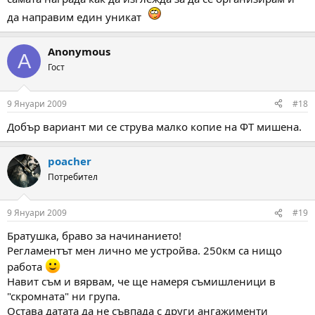
да направим един уникат
Anonymous
A
Гост
9 Януари 2009
#18
Добър вариант ми се струва малко копие на ФТ мишена.
poacher
Потребител
9 Януари 2009
#19
Братушка, браво за начинанието!
Регламентът мен лично ме устройва. 250км са нищо
работа
Навит съм и вярвам, че ще намеря съмишленици в
"скромната" ни група.
Остава датата да не съвпада с други ангажименти