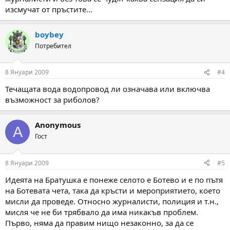
изсмучат от пръстите...
boybey
Потребител
8 Януари 2009
#4
Течащата вода водопровод ли означава или включва
възможност за риболов?
Anonymous
A
Гост
8 Януари 2009
#5
Идеята на Братушка е понеже селото е Ботево и е по пътя
на Ботевата чета, така да кръсти и мероприятието, което
мисли да проведе. Относно журналисти, полиция и т.н.,
мисля че не би трябвало да има никакъв проблем.
Първо, няма да правим нищо незаконно, за да се