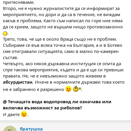
притесняваме.
Второ, не е нужно журналистите да се информират за
мероприятието, но дори и да са в течение, не виждам
какъв е проблема. Както съм написал по горе ние няма
да се крием, защото не вършим нищо противозаконно
.
Трето, това, че ще е около Враца също не е проблем.
Събираме се във всяка точка на България, а и в Ботево
сме отигравали ситуацията, само в малко по-камерен
състав.
Четвърто, ако някоя държавна институция се опита да
спре такова мероприятие, където и да е ще си превиши
правата. Не, че е невъзможно защото живеем в
абсурдистан
. Иначе в нормалните държави това което
не е забранено е разрешено
.
@ Течащата вода водопровод ли означава или
включва възможност за риболов?
И двете
.
братушка