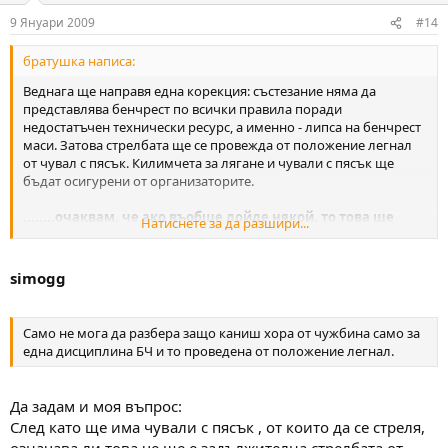
9 Януари 2009
#14
братушка написа:
Веднага ще направя една корекция: състезание няма да
представлява бенчрест по всички правила поради
недостатъчен технически ресурс, а именно - липса на бенчрест
маси. Затова стрелбата ще се провежда от положение легнал
от чувал с пясък. Килимчета за лягане и чували с пясък ще
бъдат осигурени от организаторите.
........очаквам, че ако въобще дойде някой, то това ще
Натиснете за да разшири...
бъдат баш бенчрестери.
simogg
Само не мога да разбера защо каниш хора от чужбина само за
една дисциплина БЧ и то проведена от положение легнал.
Да задам и моя въпрос:
След като ще има чували с пясък , от които да се стреля,
означава ли това че ще е задължителна стрелбата от