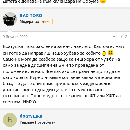
Датата е добавена към календара на форума
BAD TORO
Модератор
ФТКС
9 Януари 2009
#12
Братушка, поздравления за начинанието. Кактом винаги
си готов да направиш нешо хубаво за хобито
Само не мога да разбера защо каниш хора от чужбина
само за една дисциплина БЧ и то проведена от
положение легнал. Все пак ако се прави нещо то да се
като хората. Вярно нямаме кой знае каква материална
база, но да се опитваме привлечем международно
участие само с една дисциплина е меко казано
несериозно. Поне и едно състезание по ФТ или ХФТ да
спетнем. ИМХО
братушка
Б
Редовен Потребител