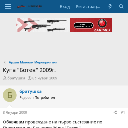
Вход
Регистрация
Архив Минали Мероприятия
Купа "Ботев" 2009г.
А
Н
братушка
8 Януари 2009
в
а
т
ч
братушка
Б
о
а
Редовен Потребител
р
л
н
н
а
а
8 Януари 2009
#1
т
Д
е
а
Обявявам провеждане на първо състезание по
м
т
Пневматичен Бенчрест 'Купа "Ботев"'.