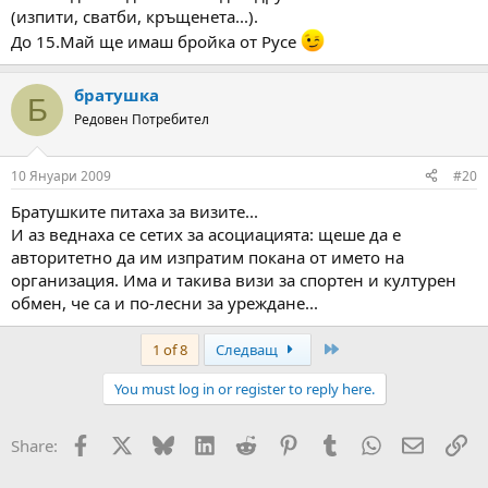
(изпити, сватби, кръщенета...).
До 15.Май ще имаш бройка от Русе
братушка
Б
Редовен Потребител
10 Януари 2009
#20
Братушките питаха за визите...
И аз веднаха се сетих за асоциацията: щеше да е
авторитетно да им изпратим покана от името на
организация. Има и такива визи за спортен и културен
обмен, че са и по-лесни за уреждане...
Last
1 of 8
Следващ
You must log in or register to reply here.
Facebook
X
Bluesky
LinkedIn
Reddit
Pinterest
Tumblr
WhatsApp
Email
Вм
Share: