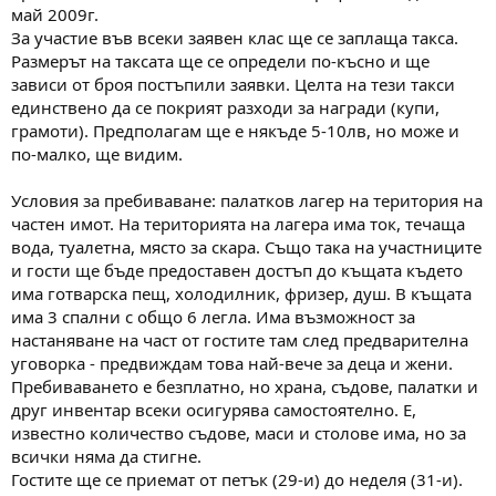
май 2009г.
За участие във всеки заявен клас ще се заплаща такса.
Размерът на таксата ще се определи по-късно и ще
зависи от броя постъпили заявки. Целта на тези такси
единствено да се покрият разходи за награди (купи,
грамоти). Предполагам ще е някъде 5-10лв, но може и
по-малко, ще видим.
Условия за пребиваване: палатков лагер на територия на
частен имот. На територията на лагера има ток, течаща
вода, туалетна, място за скара. Също така на участниците
и гости ще бъде предоставен достъп до къщата където
има готварска пещ, холодилник, фризер, душ. В къщата
има 3 спални с общо 6 легла. Има възможност за
настаняване на част от гостите там след предварителна
уговорка - предвиждам това най-вече за деца и жени.
Пребиваването е безплатно, но храна, съдове, палатки и
друг инвентар всеки осигурява самостоятелно. Е,
известно количество съдове, маси и столове има, но за
всички няма да стигне.
Гостите ще се приемат от петък (29-и) до неделя (31-и).