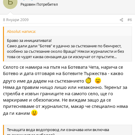
Б
Редовен Потребител
8 Януари 2009
#6
Absolut написа:
Браво за инициативата!
Само дали дали "Ботев" е удачно за състезание по бенчрест,
особено за състезание около Враца? Някои журналисти и без
това се чудят каква сензация да си изсмучат от пръстите...
Селото се намира на пътя на Ботевата Чета, нарича се
Ботево и дата отговаря на Ботевите Тържества - какво
друго име да дадем на състезанието
Няма да правим нищо лишо или незаконно. Теренът за
стрелба е извън границите на самото село, ще го
маркираме и обезопасим. Не виждам защо да се
притесняваме от журналисти, макар че специално няма
да ги каним
Течащата вода водопровод ли означава или включва