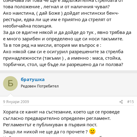
това положение , легнал и от наличния чувал?
Ако наистина, ( дай Боже ) дойдат инстински бенч-
рестъри, едва ли ще им е приятно да стрелят от
необичайна позиция.
За да се вдигне някой и да дойде до тук , явно трябва да
е много зарибен и определено ще си носи такъмите.
Та в тоя ред на мисли, втория ми въпрос е :
Ако някой сам си е осигурил разрешените за стрелба
принадлежности (такъми ) , а именно : маса, стойка,
торбички, стол, ще бъде ли разрешено да ги ползва?
братушка
Б
Редовен Потребител
9 Януари 2009
#15
Хората се канят на състезание, което ще се проведе
съгласно предварително определен регламент.
Регламентът е публикуван в първия пост.
Защо ли никой не ще да го прочете ?