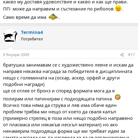
какво му доставя удоволствие и какво и как ще прави.
ПП- може да направим и състезание по риболов
.
Само време да има
.
Termina4
Потребител
9 Януари 2009
#17
братушка занимавам се с художествено леене и искам да
направя някаква награда за победителя в дисциплината
нещо с големината на (оскар, аскер, орфей и други
подобни награди)
ще се отлее от бронз и според формата мога да я
полирам или патинирам с подходящата патина
Всичко това няма да струва и лев има обаче един
проблем трябва ми нещо от което да сваля калъп
(примерно стрелец в поза или нещо подобно направено
от пласмаса или някакъв нескъп материал) но ако
ненамерим подходяща форма ще ми трябват идеи за
самата награда как да изглежда за да се организирам и