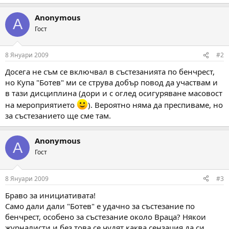
Anonymous
A
Гост
8 Януари 2009
#2
Досега не съм се включвал в състезанията по бенчрест,
но Купа "Ботев" ми се струва добър повод да участвам и
в тази дисциплина (дори и с оглед осигуряване масовост
на мероприятието
). Вероятно няма да преспиваме, но
за състезанието ще сме там.
Anonymous
A
Гост
8 Януари 2009
#3
Браво за инициативата!
Само дали дали "Ботев" е удачно за състезание по
бенчрест, особено за състезание около Враца? Някои
журналисти и без това се чудят каква сензация да си