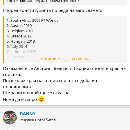
кога е нашият ред да правим световно?
Според конституцията по реда на записването:
1. South Africa 2009 FT Worlds
2. Austria 2010
3. Belgium 2011
4. Greece 2012
5. Hungary 2013
6. Italy 2014
7. Lithuania 2015
8. Germany 2016
Натиснете за да разшири...
9. Malta
10. Netherlands
Отказалите се Австрия, Белгия и Гърция отиват в края на
11. New Zealand
списъка.
12. Norway
После към края на същия списък се добавят
13. Portugal
новодошлите...
14. Russia
Ще зависи и кой ще се отказва....
15. Scotland
16. Spain
Няма да е скоро
17. Wales
18. England
DANNY
19. Poland
20. USA
Редовен Потребител
21. Northern Ireland
22. Canada