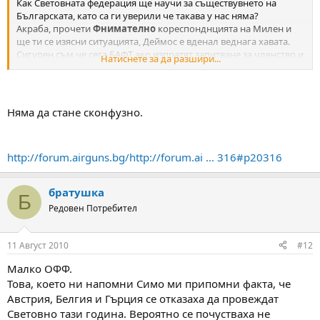
Как Световната федерация ще научи за съществувнето на
Българската, като са ги уверили че такава у нас няма?
Акраба, прочети
Фнимателно
кореспонднцията на Милен и
ще ти се изясни ситуацията, Деймос е вденал веднага хавата.
Сигурен съм че сега БАФТ ако изпратят запитване за членство и
Натиснете за да разшири...
ще стане едно сконфузено......
По-добре е да не навлизаме в подробности.
Няма да стане сконфузно.
http://forum.airguns.bg/http://forum.ai ... 316#p20316
братушка
Б
Редовен Потребител
11 Август 2010
#12
Малко ОФФ.
Това, което ни напомни Симо ми припомни факта, че
Австрия, Белгия и Гърция се отказаха да провеждат
Световно тази година. Вероятно се почустваха не