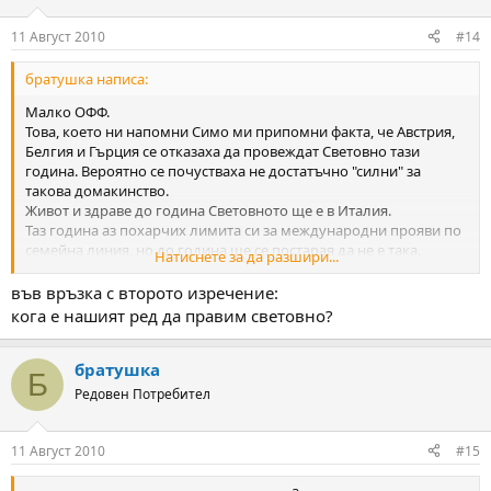
11 Август 2010
#14
братушка написа:
Малко ОФФ.
Това, което ни напомни Симо ми припомни факта, че Австрия,
Белгия и Гърция се отказаха да провеждат Световно тази
година. Вероятно се почустваха не достатъчно "силни" за
такова домакинство.
Живот и здраве до година Световното ще е в Италия.
Таз година аз похарчих лимита си за международни прояви по
семейна линия, но до година ще се постарая да не е така.
Натиснете за да разшири...
Ей, колеги от ФТКС, ще приемете ли един натрапник с емблема
БАФТ в отбора си до година ?
във връзка с второто изречение:
кога е нашият ред да правим световно?
братушка
Б
Редовен Потребител
11 Август 2010
#15