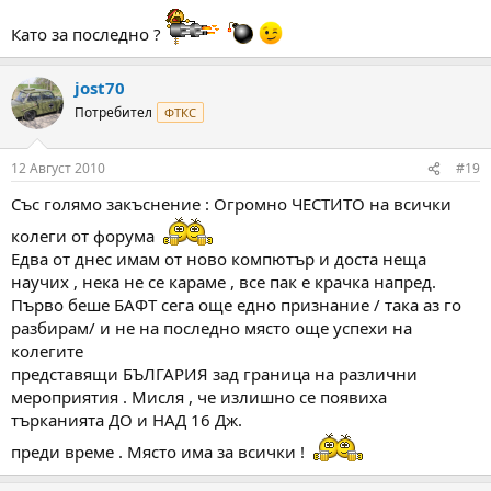
Като за последно ?
jost70
Потребител
ФТКС
12 Август 2010
#19
Със голямо закъснение : Огромно ЧЕСТИТО на всички
колеги от форума
Едва от днес имам от ново компютър и доста неща
научих , нека не се караме , все пак е крачка напред.
Първо беше БАФТ сега още едно признание / така аз го
разбирам/ и не на последно място още успехи на
колегите
представящи БЪЛГАРИЯ зад граница на различни
мероприятия . Мисля , че излишно се появиха
търканията ДО и НАД 16 Дж.
преди време . Място има за всички !