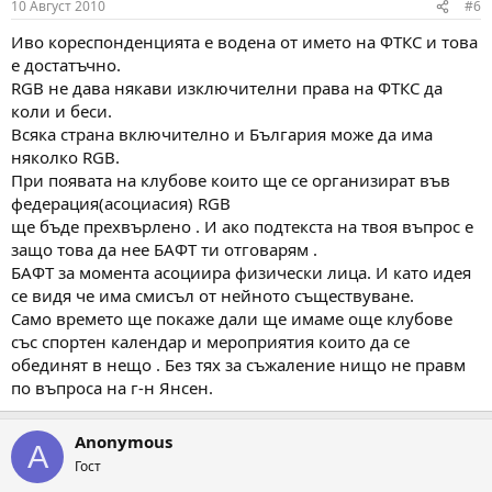
10 Август 2010
#6
s
:
Иво кореспонденцията е водена от името на ФТКС и това
е достатъчно.
RGB не дава някави изключителни права на ФТКС да
коли и беси.
Всяка страна включително и България може да има
няколко RGB.
При появата на клубове които ще се организират във
федерация(асоциасия) RGB
ще бъде прехвърлено . И ако подтекста на твоя въпрос е
защо това да нее БАФТ ти отговарям .
БАФТ за момента асоциира физически лица. И като идея
се видя че има смисъл от нейното съществуване.
Само времето ще покаже дали ще имаме още клубове
със спортен календар и мероприятия които да се
обединят в нещо . Без тях за съжаление нищо не правм
по въпроса на г-н Янсен.
Anonymous
A
Гост