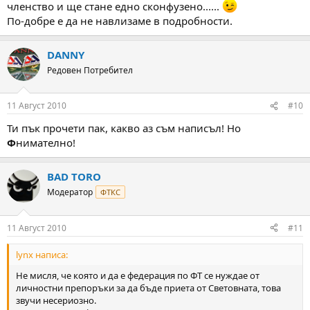
членство и ще стане едно сконфузено......
По-добре е да не навлизаме в подробности.
DANNY
Редовен Потребител
11 Август 2010
#10
Ти пък прочети пак, какво аз съм написъл! Но
Ф
нимателно!
BAD TORO
Модератор
ФТКС
11 Август 2010
#11
lynx написа:
Не мисля, че която и да е федерация по ФТ се нуждае от
личностни препоръки за да бъде приета от Световната, това
звучи несериозно.