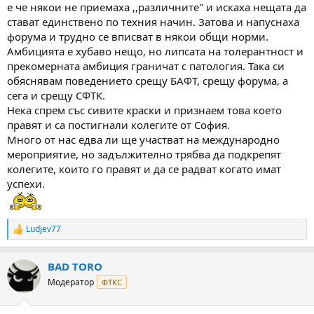
е че някои не приемаха ,,различните" и искаха нещата да
стават единствено по техния начин. Затова и напуснаха
форума и трудно се вписват в някои общи норми.
Амбицията е хубаво нещо, но липсата на толерантност и
прекомерната амбиция граничат с патология. Така си
обяснявам поведението срещу БАФТ, срещу форума, а
сега и срещу СФТК.
Нека спрем със сивите краски и признаем това което
правят и са постигнали колегите от София.
Много от нас едва ли ще участват на международно
мероприятие, но задължително трябва да подкрепят
колегите, които го правят и да се радват когато имат
успехи.
Ludjev77
R
e
a
BAD TORO
c
t
Модератор
ФТКС
i
o
n