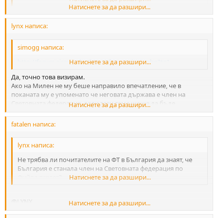
А пък вие двама с Милен се разберете кой кой какво казал и
Натиснете за да разшири...
защо точно ти си се превърнал в
http://forum.airguns.bg/http://forum.ai ... ic.php?t=1
негова маша,да вади горештите камъни от огъня.
lynx написа:
simogg написа:
http://forum.airguns.bg/http://forum.ai ... ic.php?t=1
Натиснете за да разшири...
Да, точно това визирам.
Ако на Милен не му беше направило впечатление, че в
поканата му е упоменато че неговата държава е член на
Световната федерация, дали тази тема щеше да бъде
Натиснете за да разшири...
побликувана или е съвпадение в часа на събитията?
Не се заяждам, само питам.
fatalen написа:
lynx написа:
Не трябва ли почитателите на ФТ в България да знаят, че
България е станала член на Световната федерация по
Фийлд таргет?
Натиснете за да разшири...
@LYNX
Натиснете за да разшири...
Ти знеш ли кога, как и по какъв начин България е станала член