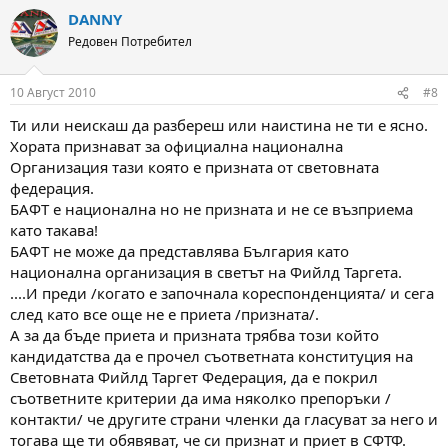
DANNY
Редовен Потребител
10 Август 2010
#8
Ти или неискаш да разбереш или наистина не ти е ясно.
Хората признават за официална национална
Организация тази която е призната от световната
федерация.
БАФТ е национална но не призната и не се възприема
като такава!
БАФТ не може да представлява България като
национална организация в светът на Фийлд Таргета.
....И преди /когато е започнала кореспонденцията/ и сега
след като все още не е приета /призната/.
А за да бъде приета и призната трябва този който
кандидатства да е прочел съответната конституция на
Световната Фийлд Таргет Федерация, да е покрил
съответните критерии да има няколко препоръки /
контакти/ че другите страни членки да гласуват за него и
тогава ще ти обявяват, че си признат и приет в СФТФ.