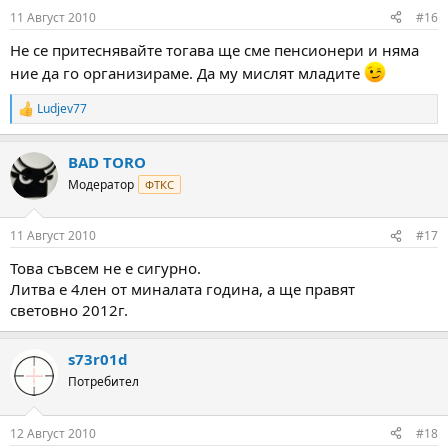
11 Август 2010
#16
Не се притеснявайте тогава ще сме пенсионери и няма
ние да го организираме. Да му мислят младите
Ludjev77
R
e
a
BAD TORO
c
t
Модератор
ФТКС
i
o
n
11 Август 2010
#17
s
:
Това съвсем не е сигурно.
Литва е 4лен от миналата година, а ще правят
световно 2012г.
s73r01d
Потребител
12 Август 2010
#18