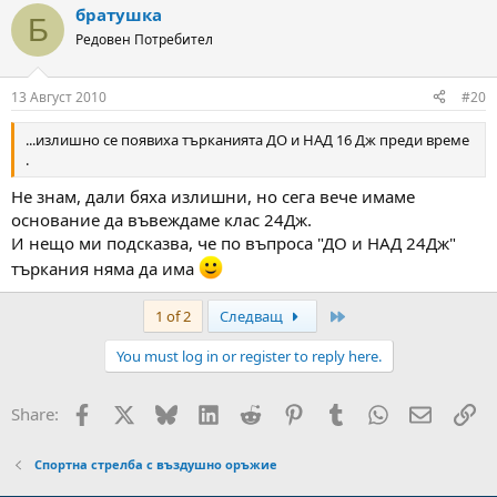
братушка
Б
Редовен Потребител
13 Август 2010
#20
...излишно се появиха търканията ДО и НАД 16 Дж преди време
.
Не знам, дали бяха излишни, но сега вече имаме
основание да въвеждаме клас 24Дж.
И нещо ми подсказва, че по въпроса "ДО и НАД 24Дж"
търкания няма да има
Last
1 of 2
Следващ
You must log in or register to reply here.
Facebook
X
Bluesky
LinkedIn
Reddit
Pinterest
Tumblr
WhatsApp
Email
Вм
Share:
Спортна стрелба с въздушно оръжие