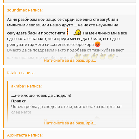
soundmax написа:
Аз не разбирам кой защо се сърди все едно сте загубили
милиони левове, или нещо друго ... че не сте научили на
секундата баси и простотията
На мен лично ми е все
едно кога е станало, че и преди месец да е било, все едно
ревнувате гаджето си ....стегнете се бре хора
Вместо да се поздравим както подобава от тази хубава вест
какво правим, ще ми обясните ли
?
Натиснете за да разшири...
И все пак.....
Браво за усилията които са направили хората за да стане това
fatalen написа:
реалност ПОЗДРАВЛЕНИЯ към всички които практикуват този
спорт, това би трябвало да е повод за радост (а не за кавга)
akraba1 написа:
....не е лошо човек да споделя!
Прав си!
Човек трябва да споделя с тези, които очаква да тръгнат
след него!
Защото аудиторията, май, нищо не знае
Натиснете за да разшири...
Натиснете за да разшири...
Архитекта написа:
Като се науча да гледам на боб, за да мога на лятната си