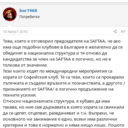
bor1968
Потребител
10 Август 2010
#5
Това, което е отговорил председателя на SAFTAA, че ако
има още подобни клубове в България е желателно да се
обединят в национална структура и тя отново да
кандидатства за член на SAFTAA е логично, но не е
толкова от значение.
Тези които ходят по международни мероприятия са
хората от Софийския клуб. Те са тези, които са прокарали
пътечката и създали връзките и познанствата, а другото /
признанието от SAFTAA/ е логично продължение на
техните усилия.
Относно националната структура, е хубаво да има
такава, но ние сме държавата в която хората са свикнали
да се цепят, отцепват, разединяват и т.н. Въпреки, че
основното ни занимание е едно, всеки има различни
критерии и това е нормално и няма нищо лошо. Лошото