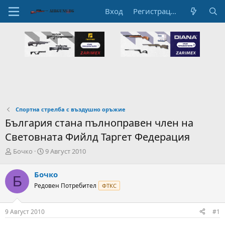
Вход
Регистрация
Спортна стрелба с въздушно оръжие
България стана пълноправен член на
Световната Фийлд Таргет Федерация
А
Н
Бочко
9 Август 2010
в
а
т
ч
Бочко
Б
о
а
Редовен Потребител
ФТКС
р
л
н
н
а
а
9 Август 2010
#1
т
Д
е
а