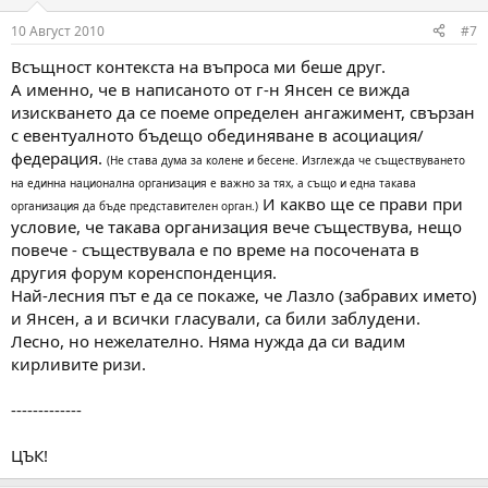
10 Август 2010
#7
Всъщност контекста на въпроса ми беше друг.
А именно, че в написаното от г-н Янсен се вижда
изискването да се поеме определен ангажимент, свързан
с евентуалното бъдещо обединяване в асоциация/
федерация.
(Не става дума за колене и бесене. Изглежда че съществуването
на единна национална организация е важно за тях, а също и една такава
И какво ще се прави при
организация да бъде представителен орган.)
условие, че такава организация вече съществува, нещо
повече - съществувала е по време на посочената в
другия форум коренспонденция.
Най-лесния път е да се покаже, че Лазло (забравих името)
и Янсен, а и всички гласували, са били заблудени.
Лесно, но нежелателно. Няма нужда да си вадим
кирливите ризи.
-------------
ЦЪК!