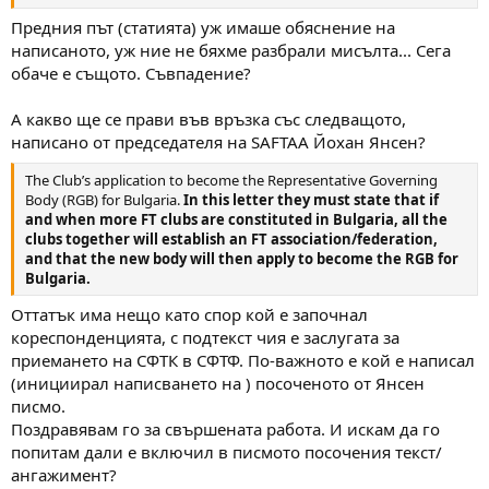
Предния път (статията) уж имаше обяснение на
написаното, уж ние не бяхме разбрали мисълта... Сега
обаче е същото. Съвпадение?
А какво ще се прави във връзка със следващото,
написано от председателя на SAFTAA Йохан Янсен?
The Club’s application to become the Representative Governing
Body (RGB) for Bulgaria.
In this letter they must state that if
and when more FT clubs are constituted in Bulgaria, all the
clubs together will establish an FT association/federation,
and that the new body will then apply to become the RGB for
Bulgaria.
Оттатък има нещо като спор кой е започнал
кореспонденцията, с подтекст чия е заслугата за
приемането на СФТК в СФТФ. По-важното е кой е написал
(инициирал написването на ) посоченото от Янсен
писмо.
Поздравявам го за свършената работа. И искам да го
попитам дали е включил в писмото посочения текст/
ангажимент?