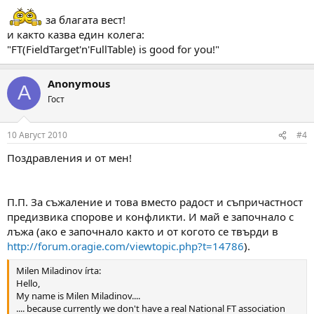
П.П.
Иска отново да напиша:
за благата вест!
България е член на СФТФ
и както казва един колега:
Не Симо, Божидар и Пламен, както отново се опитват да
"FT(FieldTarget'n'FullTable) is good for you!"
вменят някои хора с написването на
"3"
Това, че инициативата е у едни, не значи, че само те ще се
ползват от резултатите.
Anonymous
A
Гост
П.П. 2
Всъщност имам една безценна изгода от цялата работа.
Доставям си страхотно удоволствие с хората, с които
10 Август 2010
#4
практикувам това, което ми е на сърцето.
Поздравления и от мен!
П.П. За съжаление и това вместо радост и съпричастност
предизвика спорове и конфликти. И май е започнало с
лъжа (ако е започнало както и от когото се твърди в
http://forum.oragie.com/viewtopic.php?t=14786
).
Milen Miladinov írta:
Hello,
My name is Milen Miladinov....
.... because currently we don't have a real National FT association