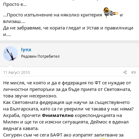
Просто е...
...Просто изпълнение на няколко критерия
и
влизаш....
Да не забравяме, че хората гледат и Устав и правилници
и....
lynx
Редовен Потребител
11 Август 2010
#9
Не мисля, че която и да е федерация по ФТ се нуждае от
личностни препоръки за да бъде приета от Световната,
това звучи несериозно.
Как Световната федерация ще научи за съществувнето
на Българската, като са ги уверили че такава у нас няма?
Акраба, прочети
Фнимателно
кореспонднцията на
Милен и ще ти се изясни ситуацията, Деймос е вденал
веднага хавата.
Сигурен съм че сега БАФТ ако изпратят запитване за