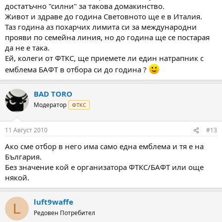
достатъчно "силни" за такова домакинство.
Живот и здраве до година Световното ще е в Италия.
Таз година аз похарчих лимита си за международни
прояви по семейна линия, но до година ще се постарая
да не е така.
Ей, колеги от ФТКС, ще приемете ли един натрапник с
емблема БАФТ в отбора си до година ?
BAD TORO
Модератор
ФТКС
11 Август 2010
#13
Ако сме отбор в него има само една емблема и тя е на
България.
Без значение кой е организатора ФТКС/БАФТ или още
някой.
luft9waffe
L
Редовен Потребител