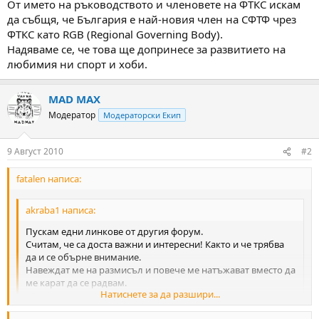
От името на ръководството и членовете на ФТКС искам
м
т
да събщя, че България е най-новия член на СФТФ чрез
а
а
ФТКС като RGB (Regional Governing Body).
т
Надяваме се, че това ще допринесе за развитието на
а
любимия ни спорт и хоби.
MAD MAX
Модератор
Модераторски Екип
9 Август 2010
#2
fatalen написа:
akraba1 написа:
Пускам едни линкове от другия форум.
Считам, че са доста важни и интересни! Както и че трябва
да и се обърне внимание.
Навеждат ме на размисъл и повече ме натъжават вместо да
ме карат да се радвам.
Натиснете за да разшири...
3
"
"