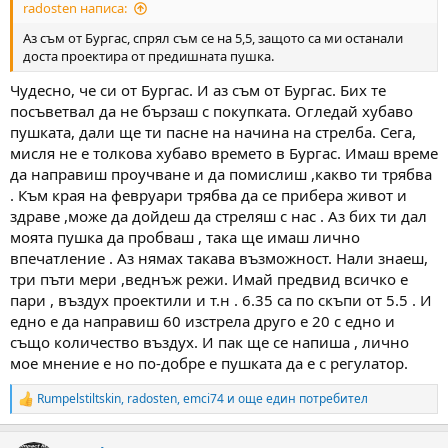
radosten написа:
Аз съм от Бургас, спрял съм се на 5,5, защото са ми останали
доста проектира от предишната пушка.
Чудесно, че си от Бургас. И аз съм от Бургас. Бих те
посъветвал да не бързаш с покупката. Огледай хубаво
пушката, дали ще ти пасне на начина на стрелба. Сега,
мисля не е толкова хубаво времето в Бургас. Имаш време
да направиш проучване и да помислиш ,какво ти трябва
. Към края на февруари трябва да се прибера живот и
здраве ,може да дойдеш да стреляш с нас . Аз бих ти дал
моята пушка да пробваш , така ще имаш лично
впечатление . Аз нямах такава възможност. Нали знаеш,
три пъти мери ,веднъж режи. Имай предвид всичко е
пари , въздух проектили и т.н . 6.35 са по скъпи от 5.5 . И
едно е да направиш 60 изстрела друго е 20 с едно и
също количество въздух. И пак ще се напиша , лично
мое мнение е но по-добре е пушката да е с регулатор.
Rumpelstiltskin
,
radosten
,
emci74
и още един потребител
R
e
a