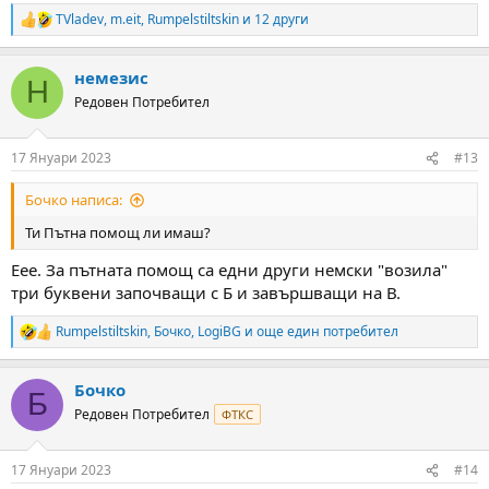
TVladev
,
m.eit
,
Rumpelstiltskin
и 12 други
R
e
a
немезис
c
Н
t
Редовен Потребител
i
o
n
17 Януари 2023
#13
s
:
Бочко написа:
Ти Пътна помощ ли имаш?
Еее. За пътната помощ са едни други немски "возила"
три буквени започващи с Б и завършващи на В.
Rumpelstiltskin
,
Бочко
,
LogiBG
и още един потребител
R
e
a
Бочко
c
Б
t
Редовен Потребител
ФТКС
i
o
n
17 Януари 2023
#14
s