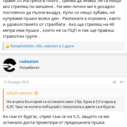
прави 20 изстрела в плато , трябва да знаеш ,че са нищо
ако стреляш по мишени . На мен лично ми е досадно
постоянно да пълня въздух. Купи си нещо хубаво, не
купуваме пушки всеки ден . Разликата е огромна , както
и удоволствието от стрелбата . Ако ще стреляш на 40
метра има пушки , които не са ПЦП и пак ще правиш
страхотни групи .
Rumpelstiltskin
,
Niki
,
radosten
и 2 други
R
e
a
radosten
c
t
Потребител
i
o
n
15 Януари 2023
#7
s
:
MALIN написа:
Но в цяла България са останали само 2 бр. Една в 5,5 и една в
6,35. Така че колега побързай с покупката.и двете са в бургас
Аз съм от Бургас, спрял съм се на 5,5, защото са ми
останали доста проектира от предишната пушка.