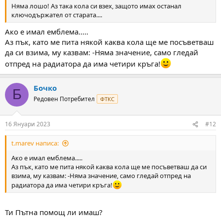
Няма лошо! Аз така кола си взех, защото имах останал
ключодържател от старата....
Ако е имал емблема.....
Аз пък, като ме пита някой каква кола ще ме посъветваш
да си взима, му казвам: -Няма значение, само гледай
отпред на радиатора да има четири кръга!
Бочко
Б
Редовен Потребител
ФТКС
16 Януари 2023
#12
t.marev написа:
Ако е имал емблема.....
Аз пък, като ме пита някой каква кола ще ме посъветваш да си
взима, му казвам: -Няма значение, само гледай отпред на
радиатора да има четири кръга!
Ти Пътна помощ ли имаш?