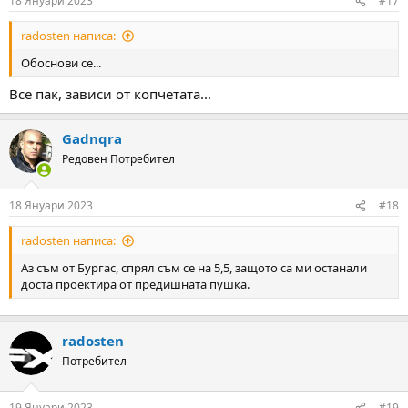
18 Януари 2023
#17
radosten написа:
Обоснови се...
Все пак, зависи от копчетата...
Gadnqra
Редовен Потребител
18 Януари 2023
#18
radosten написа:
Аз съм от Бургас, спрял съм се на 5,5, защото са ми останали
доста проектира от предишната пушка.
radosten
Потребител
19 Януари 2023
#19