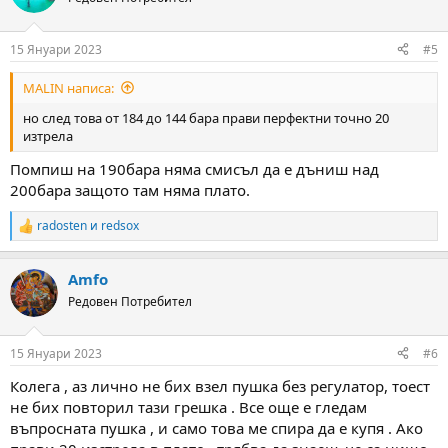
i
o
n
15 Януари 2023
#5
s
:
MALIN написа:
но след това от 184 до 144 бара прави перфектни точно 20
изтрела
Помпиш на 190бара няма смисъл да е дъниш над
200бара защото там няма плато.
radosten
и
redsox
R
e
a
Amfo
c
t
Редовен Потребител
i
o
n
15 Януари 2023
#6
s
:
Колега , аз лично не бих взел пушка без регулатор, тоест
не бих повторил тази грешка . Все още е гледам
въпросната пушка , и само това ме спира да е купя . Ако