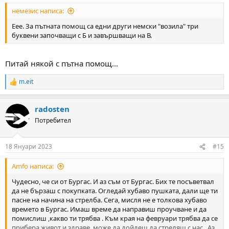
:
немезис написа:
Еее. За пътната помощ са едни други немски "возила" три
буквени започващи с Б и завършващи на В.
Питай някой с пътна помощ...
m.eit
R
e
a
radosten
c
t
Потребител
i
o
n
18 Януари 2023
#15
s
:
Amfo написа:
Чудесно, че си от Бургас. И аз съм от Бургас. Бих те посъветвал
да не бързаш с покупката. Огледай хубаво пушката, дали ще ти
пасне на начина на стрелба. Сега, мисля не е толкова хубаво
времето в Бургас. Имаш време да направиш проучване и да
помислиш ,какво ти трябва . Към края на февруари трябва да се
прибера живот и здраве ,може да дойдеш да стреляш с нас . Аз