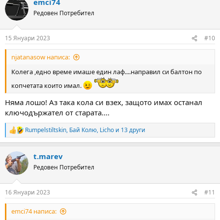
emci74
c
t
Редовен Потребител
i
o
n
15 Януари 2023
#10
s
:
njatanasow написа:
Колега ,едно време имаше един лаф....направил си балтон по
копчетата които имал.
Няма лошо! Аз така кола си взех, защото имах останал
ключодържател от старата....
Rumpelstiltskin
,
Бай Колю
,
Licho
и 13 други
R
e
a
t.marev
c
t
Редовен Потребител
i
o
n
16 Януари 2023
#11
s
:
emci74 написа: