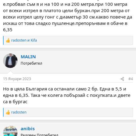
е.пробвал съм я и на 100 и на 200 метра.при 100 метра
от всеки изтрел в платото цели буркан.при 200 метра от
всеки изтрел целу гонг с диаметър 30 см.какво повече да
искаш от това сладко пушленце.препоръчвам я обаче в
6,35
radosten
и
Kifa
R
e
a
MALIN
c
t
Потребител
i
o
n
15 Януари 2023
#4
s
:
Но в цяла България са останали само 2 бр. Една в 5,5 и
една в 6,35. Така че колега побързай с покупката.и двете
са в бургас
radosten
R
e
a
anibis
c
t
Редовен Потребител