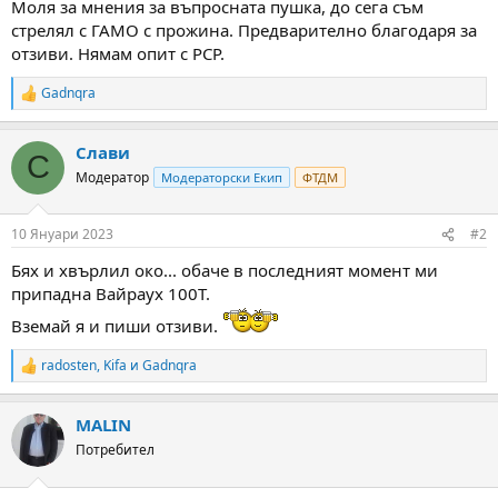
Моля за мнения за въпросната пушка, до сега съм
м
т
стрелял с ГАМО с прожина. Предварително благодаря за
а
а
отзиви. Нямам опит с РСР.
т
а
Gadnqra
R
e
a
Слави
c
С
t
Модератор
Модераторски Екип
ФТДМ
i
o
n
10 Януари 2023
#2
s
:
Бях и хвърлил око... обаче в последният момент ми
припадна Вайраух 100Т.
Вземай я и пиши отзиви.
radosten
,
Kifa
и
Gadnqra
R
e
a
MALIN
c
t
Потребител
i
o
n