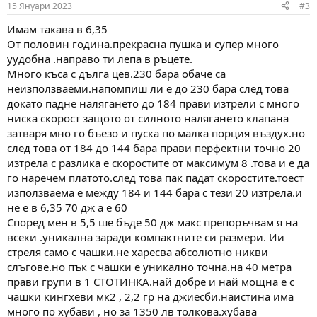
15 Януари 2023
#3
s
:
Имам такава в 6,35
От половин година.прекрасна пушка и супер много
уудобна .направо ти лепа в ръцете.
Много къса с дълга цев.230 бара обаче са
неизползваеми.напомпиш ли е до 230 бара след това
докато падне налягането до 184 прави изтрели с много
ниска скорост защото от силното налягането клапана
затваря мно го бъезо и пуска по малка порция въздух.но
след това от 184 до 144 бара прави перфектни точно 20
изтрела с разлика е скоростите от максимум 8 .това и е да
го наречем платото.след това пак падат скоростите.тоест
използваема е между 184 и 144 бара с тези 20 изтрела.и
не е в 6,35 70 дж а е 60
Според мен в 5,5 ше бъде 50 дж макс препоръчвам я на
всеки .уникална заради компактните си размери. Ии
стреля само с чашки.не харесва абсолютно никви
слъгове.но пък с чашки е уникално точна.на 40 метра
прави групи в 1 СТОТИНКА.най добре и най мощна е с
чашки кингхеви мк2 , 2,2 гр на джиесби.наистина има
много по хубави , но за 1350 лв толкова.хубава