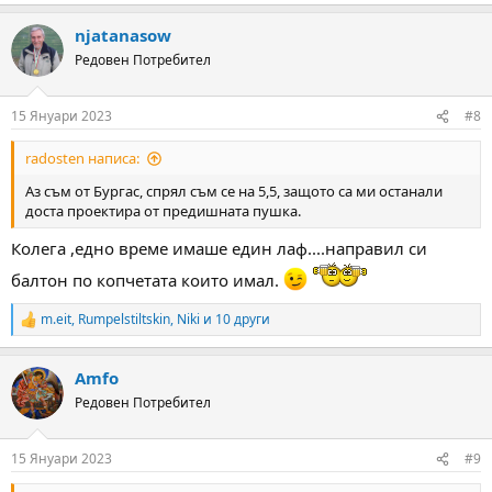
njatanasow
Редовен Потребител
15 Януари 2023
#8
radosten написа:
Аз съм от Бургас, спрял съм се на 5,5, защото са ми останали
доста проектира от предишната пушка.
Колега ,едно време имаше един лаф....направил си
балтон по копчетата които имал.
m.eit
,
Rumpelstiltskin
,
Niki
и 10 други
R
e
a
Amfo
c
t
Редовен Потребител
i
o
n
15 Януари 2023
#9
s
: