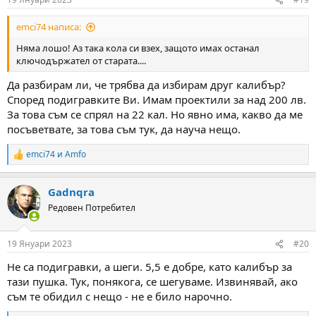
emci74 написа:
Няма лошо! Аз така кола си взех, защото имах останал
ключодържател от старата....
Да разбирам ли, че трябва да избирам друг калибър?
Според подигравките Ви. Имам проектили за над 200 лв.
За това съм се спрял на 22 кал. Но явно има, какво да ме
посъветвате, за това съм тук, да науча нещо.
emci74
и
Amfo
R
e
a
Gadnqra
c
t
Редовен Потребител
i
o
n
19 Януари 2023
#20
s
:
Не са подигравки, а шеги. 5,5 е добре, като калибър за
тази пушка. Тук, понякога, се шегуваме. Извинявай, ако
съм те обидил с нещо - не е било нарочно.