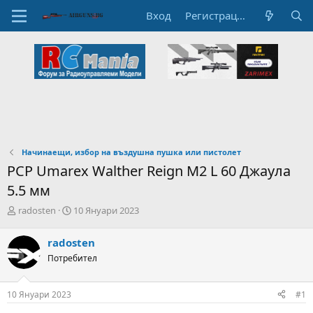
Вход
Регистрация
Начинаещи, избор на въздушна пушка или пистолет
PCP Umarex Walther Reign M2 L 60 Джаула
5.5 мм
А
Н
radosten
10 Януари 2023
в
а
т
ч
radosten
о
а
Потребител
р
л
н
н
а
а
10 Януари 2023
#1
т
Д
е
а