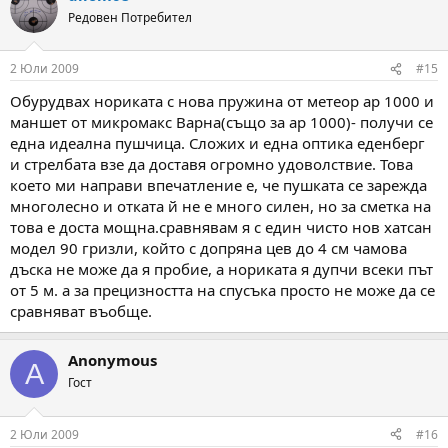
Редовен Потребител
2 Юли 2009
#15
Обурудвах нориката с нова пружина от метеор ар 1000 и
маншет от микромакс Варна(също за ар 1000)- получи се
една идеална пушчица. Сложих и една оптика еденберг
и стрелбата взе да доставя огромно удоволствие. Това
което ми направи впечатление е, че пушката се зарежда
многолесно и отката й не е много силен, но за сметка на
това е доста мощна.сравнявам я с един чисто нов хатсан
модел 90 гризли, който с допряна цев до 4 см чамова
дъска не може да я пробие, а нориката я дупчи всеки път
от 5 м. а за прецизността на спусъка просто не може да се
сравняват въобще.
Anonymous
A
Гост
2 Юли 2009
#16