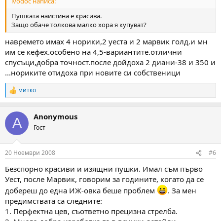
ivodoc написа:
Пушката наистина е красива.
Защо обаче толкова малко хора я купуват?
навремето имах 4 норики,2 уеста и 2 марвик голд.и мн
им се кефех.особено на 4,5-вариантите.отлични
спусъци,добра точност.после дойдоха 2 диани-38 и 350 и
...нориките отидоха при новите си собственици
митко
R
e
a
Anonymous
c
A
t
Гост
i
o
n
20 Ноември 2008
#6
s
:
Безспорно красиви и изящни пушки. Имал съм първо
Уест, после Марвик, говорим за годините, когато да се
добереш до една ИЖ-овка беше проблем
. За мен
предимствата са следните:
1. Перфектна цев, съответно прецизна стрелба.