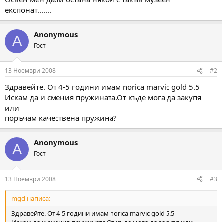
а
а
експонат.......
т
а
Anonymous
A
Гост
13 Ноември 2008
#2
Здравейте. От 4-5 години имам norica marvic gold 5.5
Искам да и смения пружината.От къде мога да закупя
или
поръчам качествена пружина?
Anonymous
A
Гост
13 Ноември 2008
#3
mgd написа:
Здравейте. От 4-5 години имам norica marvic gold 5.5
Искам да и смения пружината.От къде мога да закупя или