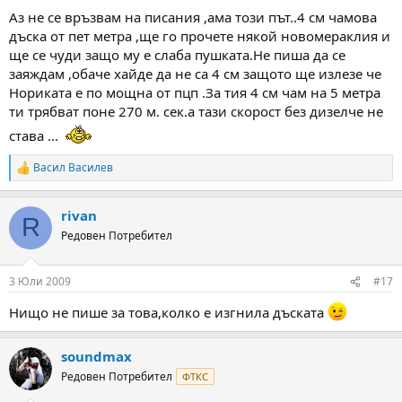
Аз не се връзвам на писания ,ама този път..4 см чамова
дъска от пет метра ,ще го прочете някой новомераклия и
ще се чуди защо му е слаба пушката.Не пиша да се
заяждам ,обаче хайде да не са 4 см защото ще излезе че
Нориката е по мощна от пцп .За тия 4 см чам на 5 метра
ти трябват поне 270 м. сек.а тази скорост без дизелче не
става ...
Васил Василев
R
e
a
rivan
c
R
t
Редовен Потребител
i
o
n
3 Юли 2009
#17
s
:
Нищо не пише за това,колко е изгнила дъската
soundmax
Редовен Потребител
ФТКС