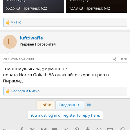
652.6 KB · Прегледи: 622
427.8 KB · Прегледи: 642
митко
R
e
a
luft9waffe
c
L
t
Редовен Потребител
i
o
n
28 Октомври 2009
#20
s
:
темата мухлясала,фирмата-не.
новата Norica Goliath 88 очаквайте скоро.първо в
Пирамид.
Gadnqra
и
митко
R
e
a
Last
1 of 18
Следващ
c
t
You must log in or register to reply here.
i
o
n
Facebook
X
Bluesky
LinkedIn
Reddit
Pinterest
Tumblr
WhatsApp
Email
Вм