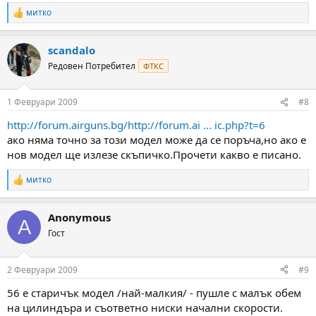
митко
R
e
a
scandalo
c
t
Редовен Потребител
ФТКС
i
o
n
1 Февруари 2009
#8
s
:
http://forum.airguns.bg/http://forum.ai ... ic.php?t=6
ако няма точно за този модел може да се поръча,но ако е
нов модел ще излезе скъпичко.Прочети какво е писано.
митко
R
e
a
Anonymous
c
A
t
Гост
i
o
n
2 Февруари 2009
#9
s
:
56 е старичък модел /най-малкия/ - пушле с малък обем
на цилиндъра и съответно ниски начални скорости.