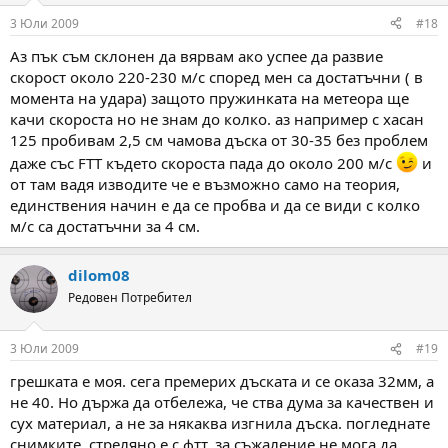
3 Юли 2009
#18
Аз пък съм склонен да вярвам ако успее да развие
скорост около 220-230 м/с според мен са достатъчни ( в
момента на удара) защото пружинката на метеора ще
качи скороста но не знам до колко. аз например с хасан
125 пробивам 2,5 см чамова дъска от 30-35 без проблем
даже със FTT където скороста пада до около 200 м/с
и
от там вадя изводите че е възможно само на теория,
единствения начин е да се пробва и да се види с колко
м/с са достатъчни за 4 см.
dilom08
Редовен Потребител
3 Юли 2009
#19
грешката е моя. сега премерих дъската и се оказа 32мм, а
не 40. Но държа да отбележа, че ства дума за качествен и
сух материал, а не за някаква изгнила дъска. погледнате
снимките. стреляно е с фтт. за съжаление не мога да