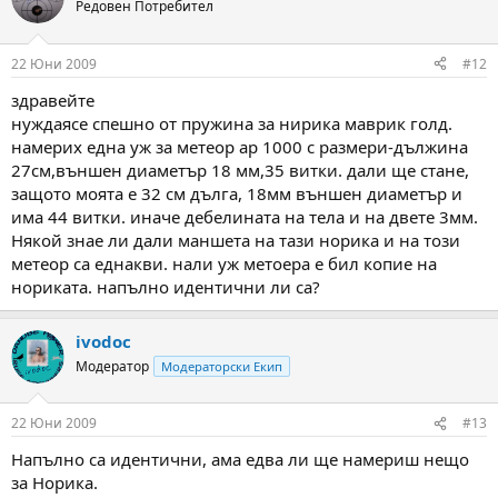
Редовен Потребител
22 Юни 2009
#12
здравейте
нуждаясе спешно от пружина за нирика маврик голд.
намерих една уж за метеор ар 1000 с размери-дължина
27см,външен диаметър 18 мм,35 витки. дали ще стане,
защото моята е 32 см дълга, 18мм външен диаметър и
има 44 витки. иначе дебелината на тела и на двете 3мм.
Някой знае ли дали маншета на тази норика и на този
метеор са еднакви. нали уж метоера е бил копие на
нориката. напълно идентични ли са?
ivodoc
Модератор
Модераторски Екип
22 Юни 2009
#13
Напълно са идентични, ама едва ли ще намериш нещо
за Норика.