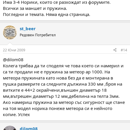
Има 3-4 Норики, които се разхождат из форумите.
Всички за маншет и пружина.
Погледни и темата. Няма една страница.
st_beer
Редовен Потребител
22 Юни 2009
#14
@dilom08
Колега трябва да ти споделя че това което си намерил и
са ти продали не е пружина за метеор ар 1000. На
метеора пружината като нова без да е монтирана в
пушка размерите са следните дължина 330 мм ,броя на
витките е 44+2 окрайчени,външен диаметър 18
мм,вътрешен диаметър 12 мм,дебелина на телта 3мм.
Ако намериш пружина за метеор със сигурност ще стане
на тоя модел норика понеже метеора си е нейното
копие. Успех
dilom08