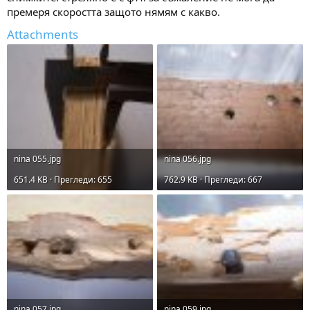
премеря скоростта защото нямям с какво.
Attachments
nina 055.jpg
nina 056.jpg
651.4 KB · Прегледи: 655
762.9 KB · Прегледи: 667
nina 057.jpg
nina 059.jpg