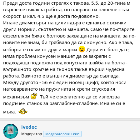
Преди доста години стрелях с такова, 5.5, до 20-тина м
вършеше някаква работа, но направо си плюеше с тая
скорост. В кал. 4.5 ще е доста по-доволно.
Иначе диаметърът на цилиндъра е еднакъв с всички
други Норики, съответно и маншета. Само че по-старите
екземпляри бяха с болтово захващане на маншета, за по-
новите не знам, би трябвало да са с конусно. Ако е така,
изборът е голям от други марки
Дори и с болт да е,
няма проблем конусен маншет да се закрепи с
подходяща подложка под конусната шайба на болта -
вътрешното кръгче на гьонов такъв върши чудесна
работа. Важното е външния диаметър да съвпада.
Между другото - 56 е с един носещ щифт, който носи
натоварването на пружината и крепи спусковия
механизъм
Тъй че е желателно да се използва
подръчен станок за разглабяне-сглабяне. Иначе си е
мъка.
ivodoc
Модератор
Модераторски Екип