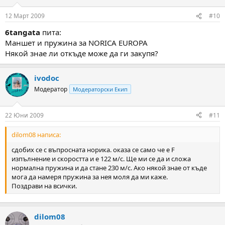
12 Март 2009
#10
6tangata
пита:
Маншет и пружина за NORICA EUROPA
Някой знае ли откъде може да ги закупя?
ivodoc
Модератор
Модераторски Екип
22 Юни 2009
#11
dilom08 написа:
сдобих се с въпросната норика. оказа се само че е F
изпълнение и скоростта и е 122 м/с. Ще ми се да и сложа
нормална пружина и да стане 230 м/с. Ако някой знае от къде
мога да намеря пружина за нея моля да ми каже.
Поздрави на всички.
dilom08