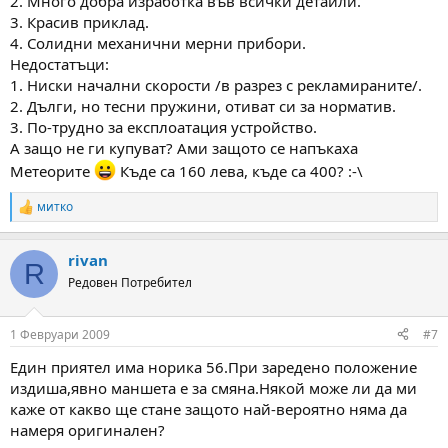
2. Много добра изработка във всички детайли.
3. Красив приклад.
4. Солидни механични мерни прибори.
Недостатъци:
1. Ниски начални скорости /в разрез с рекламираните/.
2. Дълги, но тесни пружини, отиват си за норматив.
3. По-трудно за експлоатация устройство.
А защо не ги купуват? Ами защото се напъкаха
Метеорите
Къде са 160 лева, къде са 400? :-\
митко
R
e
a
rivan
c
R
t
Редовен Потребител
i
o
n
1 Февруари 2009
#7
s
:
Един приятел има норика 56.При заредено положение
издиша,явно маншета е за смяна.Някой може ли да ми
каже от какво ще стане защото най-вероятно няма да
намеря оригинален?