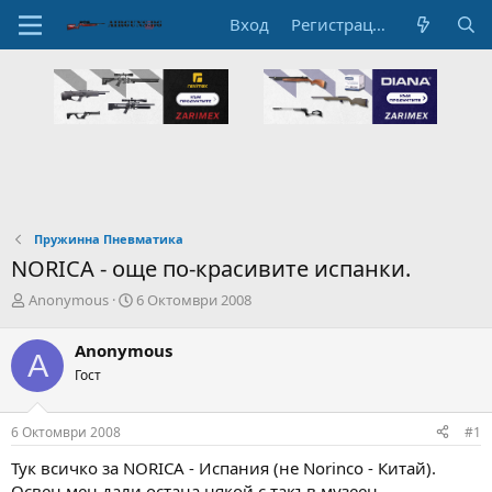
Вход
Регистрация
Пружинна Пневматика
NORICA - още по-красивите испанки.
А
Н
Anonymous
6 Октомври 2008
в
а
т
ч
Anonymous
A
о
а
Гост
р
л
н
н
а
а
6 Октомври 2008
#1
т
Д
е
а
Тук всичко за NORICA - Испания (не Norinco - Китай).
м
т
Освен мен дали остана някой с такъв музеен