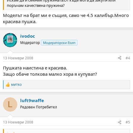
поръчам качествена пружина?
Моделът на брат ми е същия, само че 4.5 калибър.Много
красива пушка.
ivodoc
Модератор
Модераторски Екип
13 Ноември 2008
#4
Пушката наистина е красива.
Защо обаче толкова малко хора я купуват?
митко
R
e
a
luft9waffe
c
L
t
Редовен Потребител
i
o
n
13 Ноември 2008
#5
s
: