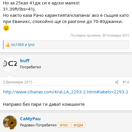
Но за 25кал 41дж си е адски малко!
31.39ft/lbs=41J.
Но както каза Рачо карантията/клапана/ ако е същия като
при Еваникс, спокойно ще се разгони до 70-80джанки.
Последна промяна:
30 Ноември 2015
sts1969
и
lynx
R
e
a
buff
c
t
Потребител
i
o
n
3 Декември 2015
#14
s
:
http://www.cihanav.com/Kral,LA_2293-2.html#labels=2293-2
Направо без пари ги дават комшиите
CaMyPau
Редовен Потребител
ФТКС
ФТДМ