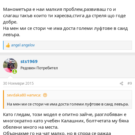
Манометъра е наи малкия проблем,развиваш го и
слагаш такъв които ти харесва,стига да стреля що годе
добре.
На мен ми се стори че има доста големи луфтове в саид
левъра.
angel angelov
R
e
a
sts1969
c
t
Редовен Потребител
i
o
n
30 Ноември 2015
#9
s
:
sevdaka80 написа:
На мен ми се стори че има доста големи луфтове в саид левъра.
Като гледам, този модел е опитно зайче, разглобяван е
многократно като учебен Калашник, болтчетата му бяха
обелени много на места.
Обърнахме го на чат малко, но в спора се ражда