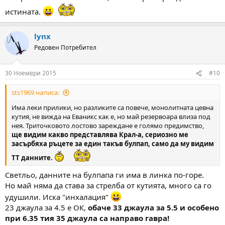
истината.
lynx
Редовен Потребител
30 Ноември 2015
#10
sts1969 написа:
Има леки прилики, но разликите са повече, монолитната цевна
кутия, не вижда на Еваникс как е, но май резервоара влиза под
нея. Триточковото лостово зареждане е голямо предимство,
ще видим какво представлява Крал-а, сериозно ме
засърбяха ръцете за един такъв булпап, само да му видим
ТТ данните.
Светльо, данните на булпапа ги има в линка по-горе.
Но май няма да става за стрелба от кутията, много са го
удушили. Иска "инхалация"
23 джаула за 4.5 е ОК,
обаче 33 джаула за 5.5 и особено
при 6.35 тия 35 джаула са направо гавра!