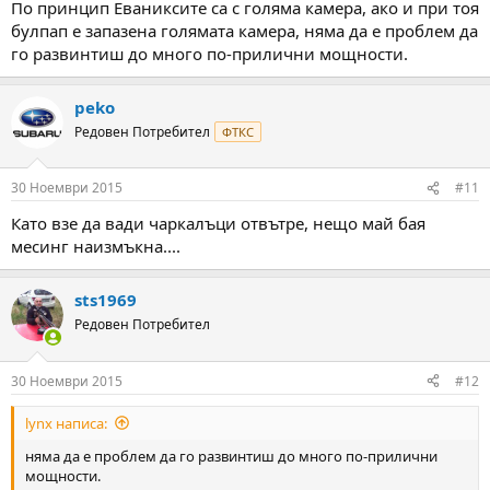
По принцип Еваниксите са с голяма камера, ако и при тоя
булпап е запазена голямата камера, няма да е проблем да
го развинтиш до много по-прилични мощности.
peko
Редовен Потребител
ФТКС
30 Ноември 2015
#11
Като взе да вади чаркалъци отвътре, нещо май бая
месинг наизмъкна....
sts1969
Редовен Потребител
30 Ноември 2015
#12
lynx написа:
няма да е проблем да го развинтиш до много по-прилични
мощности.