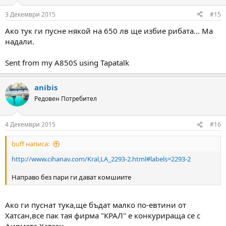
3 Декември 2015
#15
Ако тук ги пусне някой на 650 лв ще избие рибата... Ма
надали.
Sent from my A850S using Tapatalk
anibis
Редовен Потребител
4 Декември 2015
#16
buff написа:
http://www.cihanav.com/Kral,LA_2293-2.html#labels=2293-2
Направо без пари ги дават комшиите
Ако ги пуснат тука,ще бъдат малко по-евтини от
Хатсан,все пак тая фирма "КРАЛ" е конкурираща се с
фирмата Хатсан.