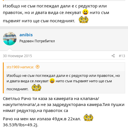
Изобщо не съм поглеждал дали е с редуктор или
правоток, но и двата вида се лекуват
нито съм
първият нито ще съм последният.
anibis
Редовен Потребител
30 Ноември 2015
#13
sts1969 написа:
Изобщо не съм поглеждал дали е с редуктор или правоток, но
и двата вида се лекуват
нито съм първият нито ще съм
последният.
Светльо Рачо ти каза за камерата на клапана/
накупителната/,а не за задредукторана камера.Тия пушки
нямат редуктор,на правоток са
Рачо на мен ми излаза 49дж.в 22кал.
36.53ft/lbs=49.2J.