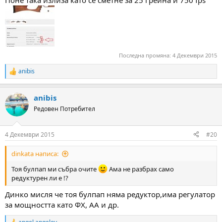
Последна промяна:
4 Декември 2015
anibis
R
e
a
anibis
c
t
Редовен Потребител
i
o
n
4 Декември 2015
#20
s
:
dinkata написа:
Тоя булпап ми събра очите
Ама не разбрах само
редуктурен ли е !?
Динко мисля че тоя булпап няма редуктор,има регулатор
за мощността като ФХ, АА и др.