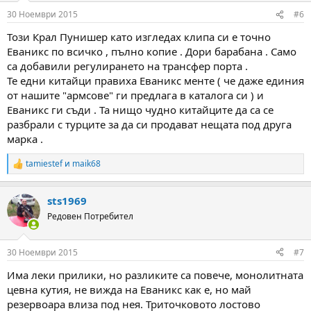
30 Ноември 2015
#6
Този Крал Пунишер като изгледах клипа си е точно
Еваникс по всичко , пълно копие . Дори барабана . Само
са добавили регулирането на трансфер порта .
Те едни китайци правиха Еваникс менте ( че даже единия
от нашите "армсове" ги предлага в каталога си ) и
Еваникс ги съди . Та нищо чудно китайците да са се
разбрали с турците за да си продават нещата под друга
марка .
tamiestef
и
maik68
R
e
a
sts1969
c
t
Редовен Потребител
i
o
n
30 Ноември 2015
#7
s
:
Има леки прилики, но разликите са повече, монолитната
цевна кутия, не вижда на Еваникс как е, но май
резервоара влиза под нея. Триточковото лостово