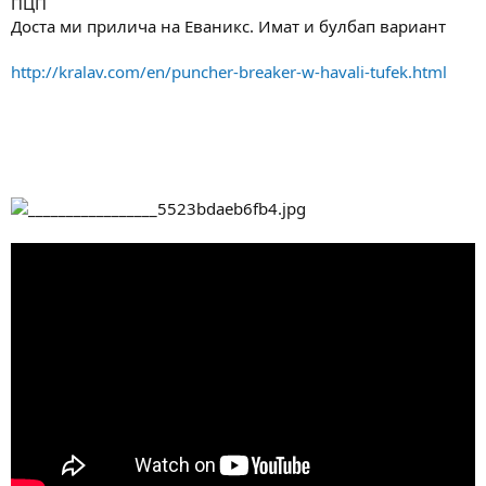
ПЦП
а
а
т
Доста ми прилича на Еваникс. Имат и булбап вариант
а
http://kralav.com/en/puncher-breaker-w-havali-tufek.html