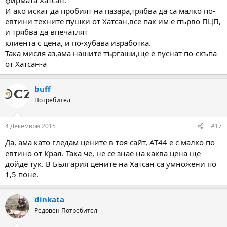
И ако искат да пробият на пазара,трябва да са малко по-
евтини техните пушки от Хатсан,все пак им е първо ПЦП,
и трябва да впечатлят
клиента с цена, и по-хубава изработка.
Така мисля аз,ама нашите търгаши,ще е пуснат по-скъпа
от Хатсан-а
buff
Потребител
4 Декември 2015
#17
Да, ама като гледам цените в тоя сайт, AT44 е с малко по
евтино от Крал. Така че, не се знае на каква цена ще
дойде тук. В България цените на Хатсан са умножени по
1,5 поне.
dinkata
Редовен Потребител