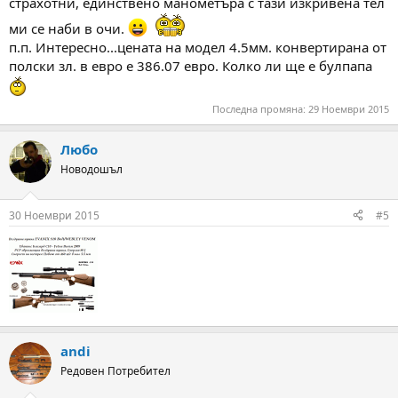
страхотни, единствено манометъра с тази изкривена тел
ми се наби в очи.
п.п. Интересно...цената на модел 4.5мм. конвертирана от
полски зл. в евро е 386.07 евро. Колко ли ще е булпапа
Последна промяна:
29 Ноември 2015
Любо
Новодошъл
30 Ноември 2015
#5
andi
Редовен Потребител