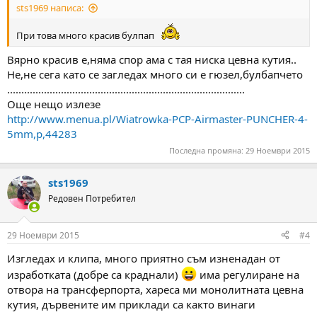
sts1969 написа:
При това много красив булпап
Вярно красив е,няма спор ама с тая ниска цевна кутия..
Не,не сега като се загледах много си е гюзел,булбапчето
....................................................................................
Още нещо излезе
http://www.menua.pl/Wiatrowka-PCP-Airmaster-PUNCHER-4-
5mm,p,44283
Последна промяна:
29 Ноември 2015
sts1969
Редовен Потребител
29 Ноември 2015
#4
Изгледах и клипа, много приятно съм изненадан от
изработката (добре са краднали)
има регулиране на
отвора на трансферпорта, хареса ми монолитната цевна
кутия, дървените им приклади са както винаги