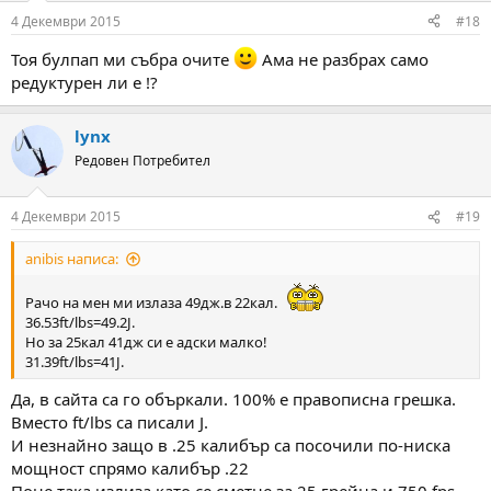
4 Декември 2015
#18
Тоя булпап ми събра очите
Ама не разбрах само
редуктурен ли е !?
lynx
Редовен Потребител
4 Декември 2015
#19
anibis написа:
Рачо на мен ми излаза 49дж.в 22кал.
36.53ft/lbs=49.2J.
Но за 25кал 41дж си е адски малко!
31.39ft/lbs=41J.
Да, в сайта са го объркали. 100% е правописна грешка.
Вместо ft/lbs са писали J.
И незнайно защо в .25 калибър са посочили по-ниска
мощност спрямо калибър .22
Поне така излиза като се сметне за 25 грейна и 750 fps