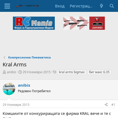
Вход
Регистрация
Компресионна Пневматика
Kral Arms
А
Н
T
anibis
29 Ноември 2015
kral arms bigmax
биг макс 6.35
в
а
a
т
ч
g
anibis
о
а
s
р
л
Редовен Потребител
н
н
а
а
29 Ноември 2015
#1
т
Д
е
а
Комшиите от конкуриращата се фирма KRAL вече и те с
м
т