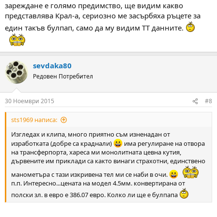
зареждане е голямо предимство, ще видим какво
представлява Крал-а, сериозно ме засърбяха ръцете за
един такъв булпап, само да му видим ТТ данните.
sevdaka80
Редовен Потребител
30 Ноември 2015
#8
sts1969 написа:
Изгледах и клипа, много приятно съм изненадан от
изработката (добре са краднали)
има регулиране на отвора
на трансферпорта, хареса ми монолитната цевна кутия,
дървените им приклади са както винаги страхотни, единствено
манометъра с тази изкривена тел ми се наби в очи.
п.п. Интересно...цената на модел 4.5мм. конвертирана от
полски зл. в евро е 386.07 евро. Колко ли ще е булпапа