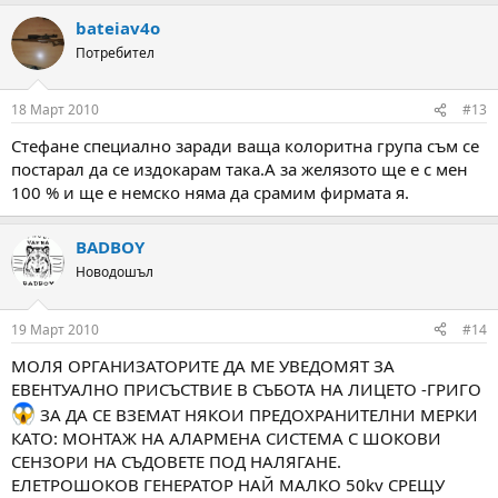
bateiav4o
Потребител
18 Март 2010
#13
Стефане специално заради ваща колоритна група съм се
постарал да се издокарам така.А за желязото ще е с мен
100 % и ще е немско няма да срамим фирмата я.
BADBOY
Новодошъл
19 Март 2010
#14
МОЛЯ ОРГАНИЗАТОРИТЕ ДА МЕ УВЕДОМЯТ ЗА
ЕВЕНТУАЛНО ПРИСЪСТВИЕ В СЪБОТА НА ЛИЦЕТО -ГРИГО
ЗА ДА СЕ ВЗЕМАТ НЯКОИ ПРЕДОХРАНИТЕЛНИ МЕРКИ
КАТО: МОНТАЖ НА АЛАРМЕНА СИСТЕМА С ШОКОВИ
СЕНЗОРИ НА СЪДОВЕТЕ ПОД НАЛЯГАНЕ.
ЕЛЕТРОШОКОВ ГЕНЕРАТОР НАЙ МАЛКО 50kv СРЕЩУ