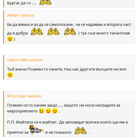
Бургас да го .....
Akela1 написа:
Бе да взема и аз да се самопоканя , че се надявам и втората част
да е добра
( тук съм много талантлив
)
valens1968 написа:
Тъй значи Пламен го каните, пък нас другите вълците ни яли
Ms.propar написа:
Пламен си го каним защо , ... защото ни носи наградите за
мероприятието
.
П.П. Майтапа си е майтап . Да заповядат всички които ще им е
приятно за
и не помалко
.