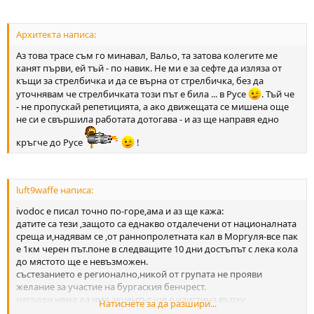
Архитекта написа:
Аз това трасе съм го минавал, Вальо, та затова колегите ме
канят първи, ей тъй - по навик. Не ми е за сефте да изляза от
къщи за стрелбичка и да се върна от стрелбичка, без да
уточнявам че стрелбичката този път е била ... в Русе
. Тъй че
- не пропускай репетицията, а ако движещата се мишена още
не си е свършила работата дотогава - и аз ще направя едно
кръгче до Русе
!
luft9waffe написа:
ivodoc е писал точно по-горе,ама и аз ще кажа:
датите са тези ,защото са еднакво отдалечени от националната
среща и,надявам се ,от раннопролетната кал в Моргуля-все пак
е 1км черен път.поне в следващите 10 дни достъпът с лека кола
до мястото ще е невъзможен.
състезанието е регионално,никой от групата не прояви
желание за участие на бургаския бенчрест.
награди няма да има,акцентът ще е наистина върху
Натиснете за да разшири...
отработване на организацията за националното хфт през