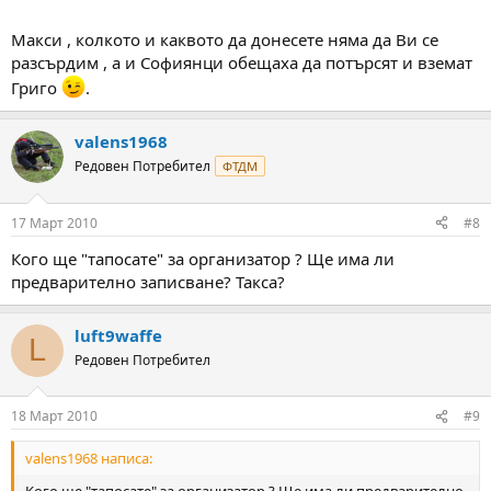
Макси , колкото и каквото да донесете няма да Ви се
разсърдим , а и Софиянци обещаха да потърсят и вземат
Григо
.
valens1968
Редовен Потребител
ФТДМ
17 Март 2010
#8
Кого ще "тапосате" за организатор ? Ще има ли
предварително записване? Такса?
luft9waffe
L
Редовен Потребител
18 Март 2010
#9
valens1968 написа: