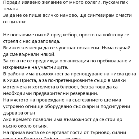
Поради изявено желание от много колеги, пускам пак
м
т
темата.
а
а
За да не се пише всичко наново, ще синтезирам с части
т
от цитати:
а
Не поставяме никой пред избор, просто на който му се
стреля с нас да заповяда.
Всички желаещи да се чувстват поканени. Няма случай
да сме върнали някой.
За сега не се предвижда организация по пребиваване и
изхранване на участниците.
В района има възможност за пренощуване на ниска цена
в хижа Приста, а за по-претенциозните също в малки
мотелчета и хотелчета в близост, без за това да са
необходими предварителни резервации.
На мястото на провеждане на състезанието ще има
устроено огнище оборудвано със скари и подсигурени
дърва за огън.
Ако времето позволи има възможност да се стои до
късно около огъня.
На прима виста се очертават гости от Търново, силни
групи от Варна и София......за сега.