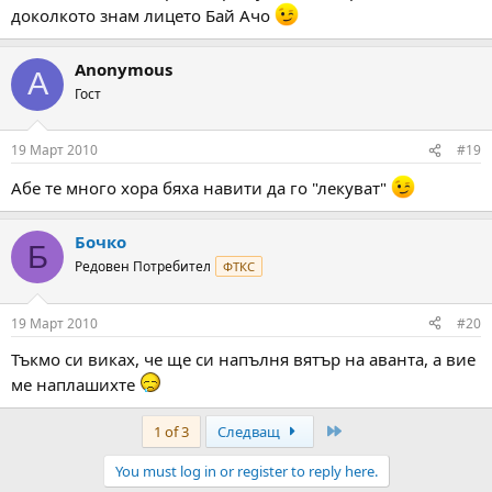
доколкото знам лицето Бай Ачо
Anonymous
A
Гост
19 Март 2010
#19
Абе те много хора бяха навити да го "лекуват"
Бочко
Б
Редовен Потребител
ФТКС
19 Март 2010
#20
Тъкмо си виках, че ще си напълня вятър на аванта, а вие
ме наплашихте
Last
1 of 3
Следващ
You must log in or register to reply here.