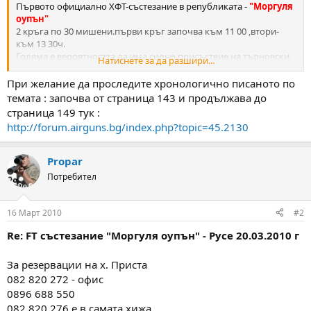
Първото официално ХФТ-състезание в републиката -
"Моргуля
оупън"
2 кръга по 30 мишени.първи кръг започва към 11 00 ,втори-
към 13 30ч.
Голяма е вероятността да има силно присъствие на търновски,
Натиснете за да разшири...
варненски и софийски стрелци.
При желание да проследите хронологично писаното по
темата : започва от страница 143 и продължава до
страница 149 тук :
http://forum.airguns.bg/index.php?topic=45.2130
Propar
Потребител
16 Март 2010
#2
Re: FT състезание "Моргуля оупън" - Русе 20.03.2010 г
За резервации на х. Приста
082 820 272 - офис
0896 688 550
082 820 276 е в самата хижа .