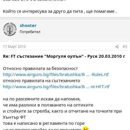
Който се интересува за друго да пита , ще помагаме .
shooter
Потребител
17 Март 2010
#3
Re: FT състезание "Моргуля оупън" - Русе 20.03.2010 г
Относно правилата за безопасност
http://www.airguns.bg/files/bratushka/B ... -Rules.rtf
относно правилата на състезанието
http://www.airguns.bg/files/bratushka/B ... nt-HFT.rtf
на по разсеяните искам да напомня,
че има разлики в ползването на оптиките
и стойките за стрелба, както и отчитане на точките при
Хънтър ФТ
това е написано в регламента по горе
не се притеснявайте да го прочетете