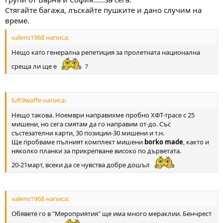
Стягайте багажа, лъскайте пушките и дано случим на
време.
valens1968 написа:
Нещо като генерална репетиция за пролетната национална
среща ли ще е
?
luft9waffe написа:
Нещо такова. Ноември направихме пробно ХФТ-трасе с 25
мишени, но сега смятам да го направим от-до. Със
състезателни карти, 30 позиции-30 мишени и т.н.
Ще пробваме пълният комплект мишени
borko made
, както и
няколко планки за прикрепване високо по дърветата.
20-21март, всеки да се чувства добре дошъл
valens1968 написа:
Обявете го в "Мероприятия" ще има много мераклии. Бенчрест