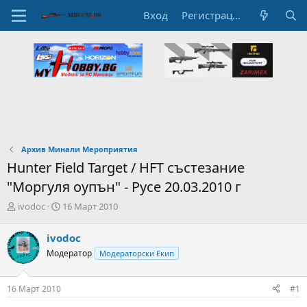
Вход
Регистрация
Архив Минали Мероприятия
Hunter Field Target / HFT състезание
"Моргуля оупън" - Русе 20.03.2010 г
А
Н
ivodoc
16 Март 2010
в
а
т
ч
ivodoc
о
а
Модератор
Модераторски Екип
р
л
н
н
а
а
16 Март 2010
#1
т
Д
е
а