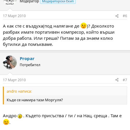
Модератор
Модераторски Екип
17 Март 2010
#6
А как сте с въздуха(под налягане де
)? Доколкото
разбрах имате портативен компресор, който върши
добра работа. Или греша? Питам за да знаем колко
бутилки да помъкваме.
Propar
Потребител
17 Март 2010
#7
andro написа:
Къде се намира тази Моргуля?
Андро
. Където присъства / ти / на Нац. среща . Там е
.