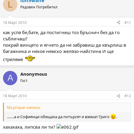
luft9waffe
L
Редовен Потребител
18 Март 2010
#11
как успя бе,бате, да постигнеш тоз бръснич без да го
събличаш?
покрай винцето и ягнето да не забравиш да хвърлиш в
багажника и некое немско желязо-найстина И ще
стреляме
Anonymous
A
Гост
18 Март 2010
#12
Ms.propar написа:
........а и Софиянци обещаха да потърсят и вземат Григо
.
хахахаха, липсва ли ти?