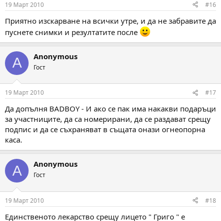
19 Март 2010
#16
Приятно изскарване на всички утре, и да не забравите да
пуснете снимки и резултатите после
Anonymous
A
Гост
19 Март 2010
#17
Да допълня BADBOY - И ако се пак има накакви подаръци
за участниците, да са номерирани, да се раздават срещу
подпис и да се съхраняват в същата онази огнеопорна
каса.
Anonymous
A
Гост
19 Март 2010
#18
Единственото лекарство срещу лицето " Григо " е