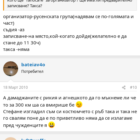
Кого ще "тапосате" за организатор ? Ще има ли предварително
записване? Такса?
организатор-русенската група(надявам се по-голямата и
част)
съдия -аз
записване-на място,кой-когато дойде(желателно е да
стане до 11 30ч)
такса -няма
bateiav4o
Потребител
18 Март 2010
#10
А дамаджаните с рикия и агнешкото да го мъкнеме ли че
то за 300 км ша са вмирише бе
Стефане изгладил съм си костюмчето с ръб така и така не
го свалям поне да е по приветливо няма да се излагаме
пред чужденците я