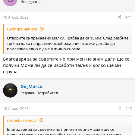
t
Новодошъл
i
o
n
10 Април 2023
#11
s
:
Gadnqra написа:
Отворите са прекалено малки. Трябва да са 15 мм. След резбите
трябва да са направени освобождения и всеки детайл да
прилепва челно и да е в пълно съосие.
Благодаря за за съветите,но при мен не знам дали ще се
получи.Може ли да се изработи такъв к колко ще ми
струва
De_Marco
Редовен Потребител
10 Април 2023
#12
shopeka написа:
Благодаря за за съветите,но при мен не знам дали ще се
получи.Може ли да се изработи такъв к колко ще ми струва