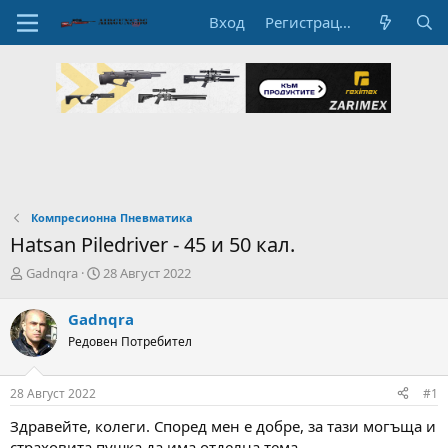
Вход
Регистрация
Компресионна Пневматика
Hatsan Piledriver - 45 и 50 кал.
А
Н
Gadnqra
28 Август 2022
в
а
т
ч
Gadnqra
о
а
Редовен Потребител
р
л
н
н
а
а
28 Август 2022
#1
т
Д
е
а
Здравейте, колеги. Според мен е добре, за тази могъща и
м
т
страховита пушка да има отделна тема.