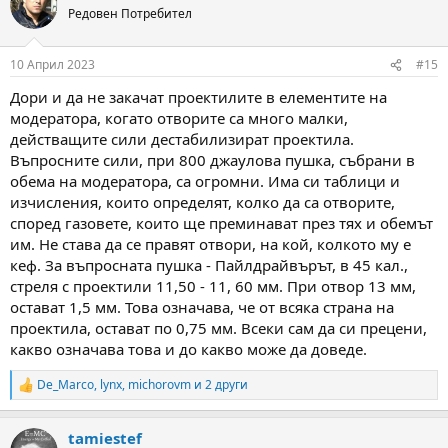
t
Редовен Потребител
i
o
n
10 Април 2023
#15
s
:
Дори и да не закачат проектилите в елементите на
модератора, когато отворите са много малки,
действащите сили дестабилизират проектила.
Въпросните сили, при 800 джаулова пушка, събрани в
обема на модератора, са огромни. Има си таблици и
изчисления, които определят, колко да са отворите,
според газовете, които ще преминават през тях и обемът
им. Не става да се правят отвори, на кой, колкото му е
кеф. За въпросната пушка - Пайлдрайвърът, в 45 кал.,
стреля с проектили 11,50 - 11, 60 мм. При отвор 13 мм,
остават 1,5 мм. Това означава, че от всяка страна на
проектила, остават по 0,75 мм. Всеки сам да си прецени,
какво означава това и до какво може да доведе.
De_Marco
,
lynx
,
michorovm
и 2 други
R
e
a
tamiestef
c