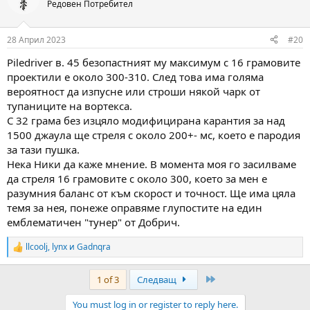
Редовен Потребител
28 Април 2023
#20
Piledriver в. 45 безопастният му максимум с 16 грамовите
проектили е около 300-310. След това има голяма
вероятност да изпусне или строши някой чарк от
тупаниците на вортекса.
С 32 грама без изцяло модифицирана карантия за над
1500 джаула ще стреля с около 200+- мс, което е пародия
за тази пушка.
Нека Ники да каже мнение. В момента моя го засилваме
да стреля 16 грамовите с около 300, което за мен е
разумния баланс от към скорост и точност. Ще има цяла
темя за нея, понеже оправяме глупостите на един
емблематичен "тунер" от Добрич.
llcoolj
,
lynx
и
Gadnqra
R
e
a
Last
1 of 3
Следващ
c
t
You must log in or register to reply here.
i