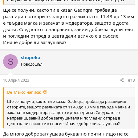
Ще се получи, както ти е казал Gadnqra, трябва да
разшириш отворите, защото разликата от 11,43 до 13 мм
е твърде малка и закачат в модератора, защото е доста
дълъг. След като го направиш, завий добре заглушителя
и погледни отпред в цевта дали всичко е в съосие.
Иначе добре ли заглушава?
shopeka
S
Новодошъл
10 Април 2023
#13
De_Marco написа:
Ще се получи, както ти е казал Gadnqra, трябва да разшириш
отворите, защото разликата от 11,43 до 13 мм е твърде малка и
закачат в модератора, защото е доста дълъг. След като го
направиш, завий добре заглушителя и погледни отпред в
цевта дали всичко е в съосие. Иначе добре ли заглушава?
Да много добре заглушава буквално почти нищо не се