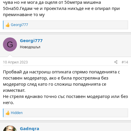
чува но не мога да оцеля от 50метра мишена
50на50.Гедам че и проектила никъде не е опирал при
преминаване то му
Georgi777
R
e
a
Georgi777
c
G
t
Новодошъл
i
o
n
10 Април 2023
#14
s
:
Пробвай да настроиш оптиката спрямо попаденията с
поставен модератор, ако е била простреляна без
модератор след като го сложиш попаденията се
изместват.
Не стреля еднакво точно със поставен модератор или без
него.
Hidden
R
e
a
Gadnqra
c