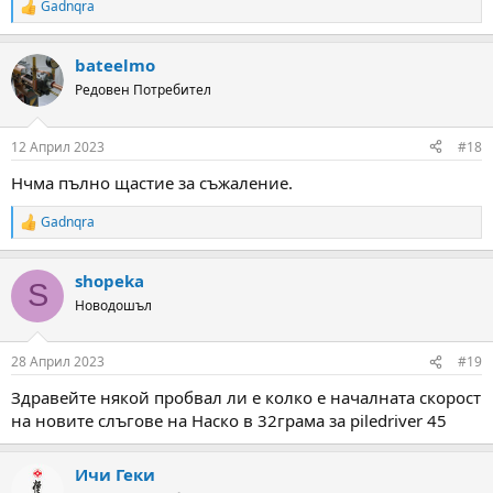
Gadnqra
R
e
a
bateelmo
c
t
Редовен Потребител
i
o
n
12 Април 2023
#18
s
:
Нчма пълно щастие за съжаление.
Gadnqra
R
e
a
shopeka
c
S
t
Новодошъл
i
o
n
28 Април 2023
#19
s
:
Здравейте някой пробвал ли е колко е началната скорост
на новите слъгове на Наско в 32грама за piledriver 45
Ичи Геки