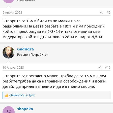
9 Април 2023
#9
Отворите са 13мм.били са по малки но са
раширявани.На цевта резбата е 18х1 и има преходник
който я преобразува на 5/8х24 и така се навива към
модератора който е дълъг около 28см и широк 4,5см
Gadnqra
Редовен Потребител
10 Април 2023
#10
Отворите са прекалено малки. Трябва да са 15 мм. След
резбите трябва да са направени освобождения и всеки
детайл да прилепва челно и да е в пълно съосие.
glavanov55
и
lynx
R
e
a
shopeka
c
S