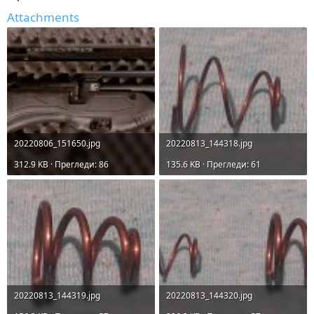
Attachments
20220806_151650.jpg
20220813_144318.jpg
312.9 KB · Прегледи: 86
135.6 KB · Прегледи: 61
20220813_144319.jpg
20220813_144320.jpg