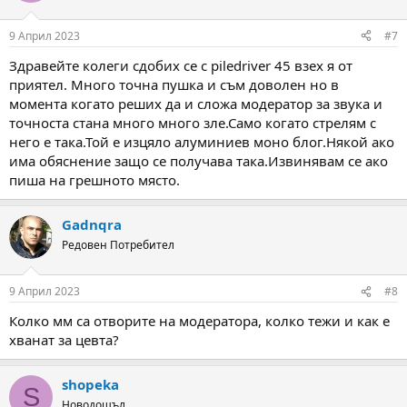
9 Април 2023
#7
Здравейте колеги сдобих се с piledriver 45 взех я от
приятел. Много точна пушка и съм доволен но в
момента когато реших да и сложа модератор за звука и
точноста стана много много зле.Само когато стрелям с
него е така.Той е изцяло алуминиев моно блог.Някой ако
има обяснение защо се получава така.Извинявам се ако
пиша на грешното място.
Gadnqra
Редовен Потребител
9 Април 2023
#8
Колко мм са отворите на модератора, колко тежи и как е
хванат за цевта?
shopeka
S
Новодошъл