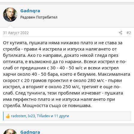
e
a
Gadnqra
c
t
Редовен Потребител
i
o
n
31 Август 2022
#2
s
:
От кутията, пушката няма никакво плато и не става за
стрелба - прави 4 изстрела и изпуска налягането от
бутилката. Ако го направи, докато някой гледа през
оптиката, е възможно да го нарани. Всеки изстрел е по-
слаб от предишния с 30 - 40 - 50 м/с и всеки изстрел
харчи около 40 - 50 бара, което е безумие. Максималната
скорост с 20 грамов проектил е около 280 м/с - първи
изстрел, а вторият е около 250 м/с, третият е още по-
слаб. След тунинга, тези проблеми изчезват - пушката
има перфектно плато и не изпуска налягането при
стрелба. Мощността също се повишава.
radosten
,
Iv23
,
TVladev
и 11 други
R
e
a
Gadnqra
c