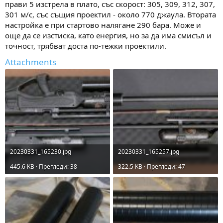
прави 5 изстрела в плато, със скорост: 305, 309, 312, 307,
301 м/с, със същия проектил - около 770 джаула. Втората
настройка е при стартово налягане 290 бара. Може и
още да се изстиска, като енергия, но за да има смисъл и
точност, трябват доста по-тежки проектили.
Attachments
20230331_165230.jpg
20230331_165257.jpg
445.6 KB · Прегледи: 38
322.5 KB · Прегледи: 47