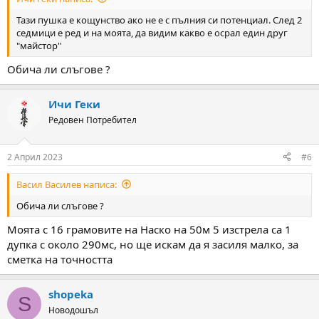
Тази пушка е кощунство ако не е с пълния си потенциал. След 2
седмици е ред и на моята, да видим какво е осрал един друг
"майстор"
Обича ли слъгове ?
Ичи Геки
Редовен Потребител
2 Април 2023
#6
Васил Василев написа:
Обича ли слъгове ?
Моята с 16 грамовите на Наско на 50м 5 изстрела са 1
дупка с около 290мс, но ще искам да я засиля малко, за
сметка на точността
shopeka
S
Новодошъл