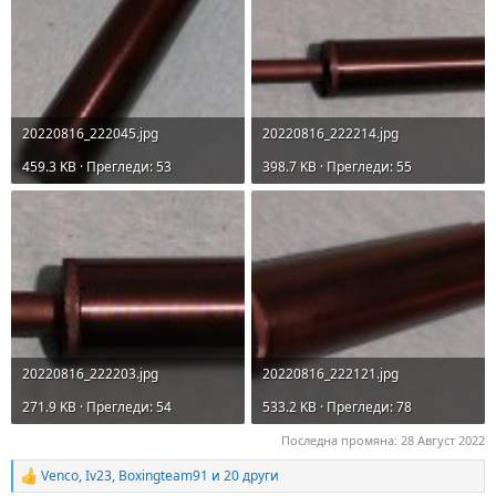
20220816_222045.jpg
20220816_222214.jpg
459.3 KB · Прегледи: 53
398.7 KB · Прегледи: 55
20220816_222203.jpg
20220816_222121.jpg
271.9 KB · Прегледи: 54
533.2 KB · Прегледи: 78
Последна промяна:
28 Август 2022
Venco
,
Iv23
,
Boxingteam91
и 20 други
R