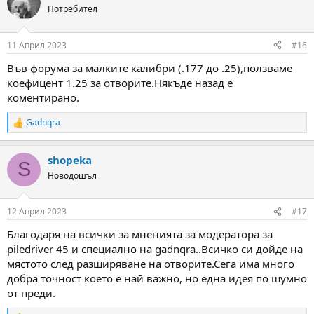
t
Потребител
i
o
n
11 Април 2023
#16
s
:
Във форума за малките калибри (.177 до .25),ползваме
коефицент 1.25 за отворите.Някъде назад е
коментирано.
Gadnqra
R
e
a
shopeka
c
S
t
Новодошъл
i
o
n
12 Април 2023
#17
s
:
Благодаря на всички за мненията за модератора за
piledriver 45 и специално на gadnqra..Всичко си дойде на
мястото след разширяване на отворите.Сега има много
добра точност което е най важно, но една идея по шумно
от преди.