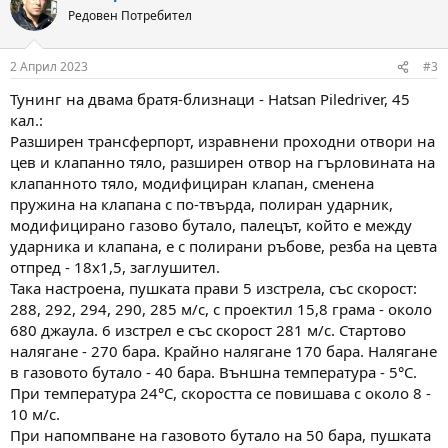
t
Редовен Потребител
i
o
n
2 Април 2023
#3
s
:
Тунинг на двама братя-близнаци - Hatsan Piledriver, 45
кал.:
Разширен трансферпорт, изравнени проходни отвори на
цев и клапанно тяло, разширен отвор на гърловината на
клапанното тяло, модифициран клапан, сменена
пружина на клапана с по-твърда, полиран ударник,
модифицирано газово бутало, палецът, който е между
ударника и клапана, е с полирани ръбове, резба на цевта
отпред - 18х1,5, заглушител.
Така настроена, пушката прави 5 изстрела, със скорост:
288, 292, 294, 290, 285 м/с, с проектил 15,8 грама - около
680 джаула. 6 изстрел е със скорост 281 м/с. Стартово
налягане - 270 бара. Крайно налягане 170 бара. Налягане
в газовото бутало - 40 бара. Външна температура - 5°С.
При температура 24°С, скоростта се повишава с около 8 -
10 м/с.
При напомпване на газовото бутало на 50 бара, пушката