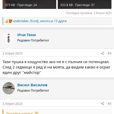
373 KB · Прегледи: 24
333.8 KB · Прегледи: 37
Последна промяна:
2 Април 2023
undertaker
,
llcoolj
,
venciru
и 13 други
R
e
a
Ичи Геки
c
t
Редовен Потребител
i
o
n
2 Април 2023
#4
s
:
Тази пушка е кощунство ако не е с пълния си потенциал.
След 2 седмици е ред и на моята, да видим какво е осрал
един друг "майстор"
Васил Василев
Редовен Потребител
2 Април 2023
#5
Ичи Геки написа: