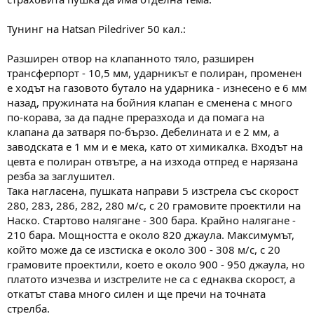
а
а
т
Тунинг на Hatsan Piledriver 50 кал.:
а
Разширен отвор на клапанното тяло, разширен
трансферпорт - 10,5 мм, ударникът е полиран, променен
е ходът на газовото бутало на ударника - изнесено е 6 мм
назад, пружината на бойния клапан е сменена с много
по-корава, за да падне преразхода и да помага на
клапана да затваря по-бързо. Дебелината и е 2 мм, а
заводската е 1 мм и е мека, като от химикалка. Входът на
цевта е полиран отвътре, а на изхода отпред е нарязана
резба за заглушител.
Така нагласена, пушката направи 5 изстрела със скорост
280, 283, 286, 282, 280 м/с, с 20 грамовите проектили на
Наско. Стартово налягане - 300 бара. Крайно налягане -
210 бара. Мощността е около 820 джаула. Максимумът,
който може да се изстиска е около 300 - 308 м/с, с 20
грамовите проектили, което е около 900 - 950 джаула, но
платото изчезва и изстрелите не са с еднаква скорост, а
откатът става много силен и ще пречи на точната
стрелба.