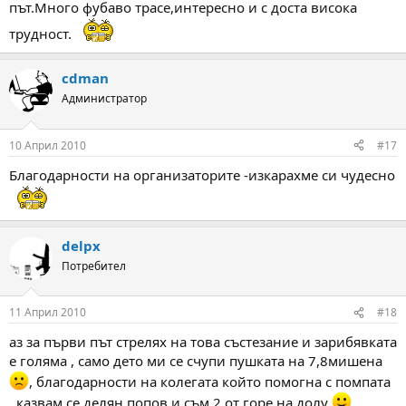
път.Много фубаво трасе,интересно и с доста висока
трудност.
cdman
Администратор
10 Април 2010
#17
Благодарности на организаторите -изкарахме си чудесно
delpx
Потребител
11 Април 2010
#18
аз за първи път стрелях на това състезание и зарибявката
е голяма , само дето ми се счупи пушката на 7,8мишена
, благодарности на колегата който помогна с помпата
, казвам се делян попов и съм 2 от горе на долу