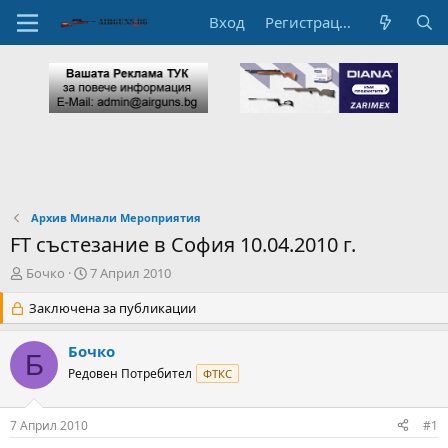
Вход
Регистрация
Архив Минали Мероприятия
FT състезание в София 10.04.2010 г.
А
Н
Бочко
7 Април 2010
в
а
т
Заключена за публикации
ч
о
а
р
л
Бочко
Б
н
н
Редовен Потребител
ФТКС
а
а
т
Д
е
а
7 Април 2010
#1
м
т