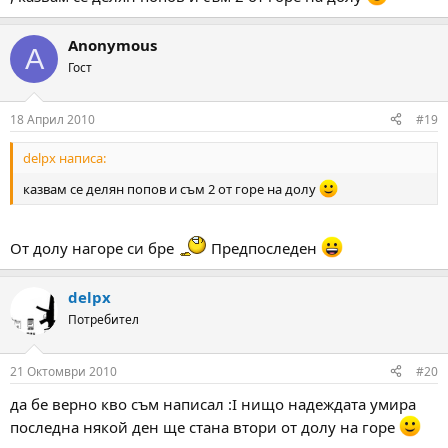
Anonymous
A
Гост
18 Април 2010
#19
delpx написа:
казвам се делян попов и съм 2 от горе на долу
От долу нагоре си бре
Предпоследен
delpx
Потребител
21 Октомври 2010
#20
да бе верно кво съм написал :І нищо надеждата умира
последна някой ден ще стана втори от долу на горе