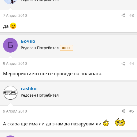
7 Април 2010
#3
Да
Бочко
Б
Редовен Потребител
ФТКС
9 Април 2010
#4
Мероприятието ще се проведе на поляната.
rashko
Редовен Потребител
9 Април 2010
#5
А скара ще има ли да знам да пазарувам ли