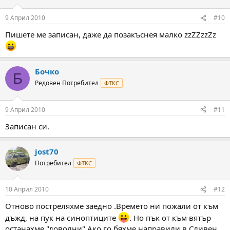
9 Април 2010
#10
Пишете ме записан, даже да позакъснея малко zzZZzzZz
Бочко
Б
Редовен Потребител
ФТКС
9 Април 2010
#11
Записан си.
jost70
Потребител
ФТКС
10 Април 2010
#12
Отново постреляхме заедно .Времето ни пожали от към
дъжд, на пук на синоптиците
. Но пък от към вятър
останахме "доволни".Ако го бяхме направили в Сливен