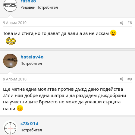
rashko
Редовен Потребител
9 Април 2010
#8
Това ми стига,но го дават да вали а аз не искам
bateiav4o
Потребител
9 Април 2010
#9
Ще метна една молитва против дъжд дано подейства
.Или най добре една шатра и да раздадем дъждобрани
на участниците.Времето не може да уплаши сърцата
наши
.
s73r01d
Потребител