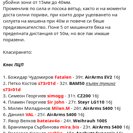
убойни зони от 15мм до 40мм.
Променлив по сила и посока вятър, както и на моменти
доста силни пориви, при които дори уцелването на
силуета на мишена при 40м и повече си беше
предизвикателство. Поне 5 от мишените бяха на
пределната дистанция от 50м, но все пак имаше
поразени.
Класирането:
Клас ПЦП
1. Божидар Чудомиров
Fatalen
- 39т.
AirArms EV2
16J
2. Петко Костов
s73r01d
- 32т.
BAM50
пълен тунинг
s73r01d
3. Симеон Георгиев
simogg
- 31т.
CZ200
16J
4. Пламен Георгиев
Sir John
- 27т.
Steyr LG110
16J
5. Милен Миладинов
Milen.M
- 26т.
AirArms S400
16J
6. Даниел
VAL
- 25т.
AirArms S400
16J
7. Явор Велков
bateiav4o
- 24т.
Weihrauh 100S
8. Бранимира Сърбинова
mira_bis
- 23т.
AirArms S400
16J
9. Радослав Кюрчев
rashko
- 15т.
Anchutz Superair
16J