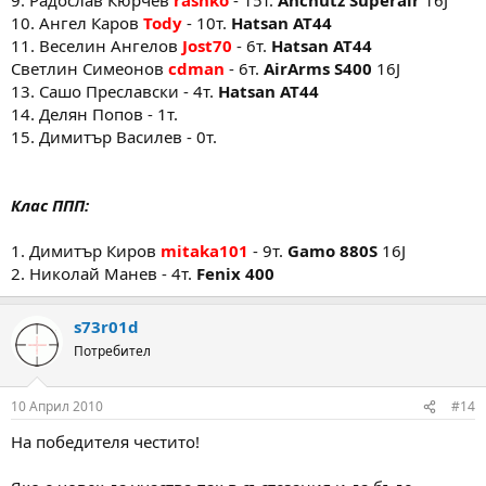
10. Ангел Каров
Tody
- 10т.
Hatsan AT44
11. Веселин Ангелов
Jost70
- 6т.
Hatsan AT44
Светлин Симеонов
cdman
- 6т.
AirArms S400
16J
13. Сашо Преславски - 4т.
Hatsan AT44
14. Делян Попов - 1т.
15. Димитър Василев - 0т.
Клас ППП:
1. Димитър Киров
mitaka101
- 9т.
Gamo 880S
16J
2. Николай Манев - 4т.
Fenix 400
s73r01d
Потребител
10 Април 2010
#14
На победителя честито!