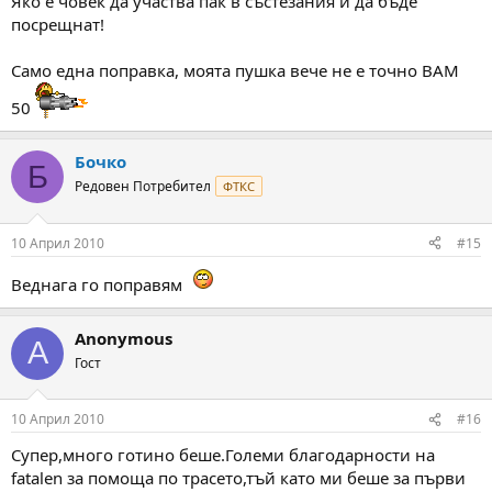
Яко е човек да участва пак в състезания и да бъде
посрещнат!
Само една поправка, моята пушка вече не е точно ВАМ
50
Бочко
Б
Редовен Потребител
ФТКС
10 Април 2010
#15
Веднага го поправям
Anonymous
A
Гост
10 Април 2010
#16
Супер,много готино беше.Големи благодарности на
fatalen за помоща по трасето,тъй като ми беше за първи