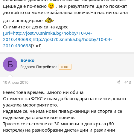
щеше да е по-лесно
. Те и резултатите ще го покажат
,но който си може се забавлява повече.На нас ни остана
да ги аплодираме
Снимките от деня са на адрес :
[url=http://jost70.snimka.bg/hobby/10-04-
2010.490698]http://jost70.snimka.bg/hobby/10-04-
2010.490698
[/url]
Бочко
Б
Редовен Потребител
ФТКС
10 Април 2010
#13
Еееех това времее....много ни обича.
От името на ФТКС искам да благодаря на всички, които
уважиха мероприятието.
Радваме се, че има нови пивърженици на спорта и се
надяваме да ставаме все повече.
Трасето се състоеше от 30 мишени в два кръга (60
изстрела) на разнообразни дистанции и различни