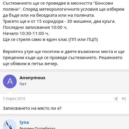
а
а
Състезанието ще се проведве в месността "Бонсови
т
поляни". Според метеорологичните условия ще изберем
а
да бъде или на беседката или на поляната.
Трасето ще е от 15 коридора - 30 мишени, два кръга.
Последни записвания 10:00 ч.
Начало 10:30-11:00 ч.
Ще се стреля само в един клас (ПП или ПЦП)
Вероятно утре ще посетим и двете възможни места и ще
преценим къде ще се проведе състезанието. Решението
ще обявим в петък вечер.
Anonymous
A
Гост
7 Април 2010
#2
Записването на място ли е?
lynx
Редовен Потребител