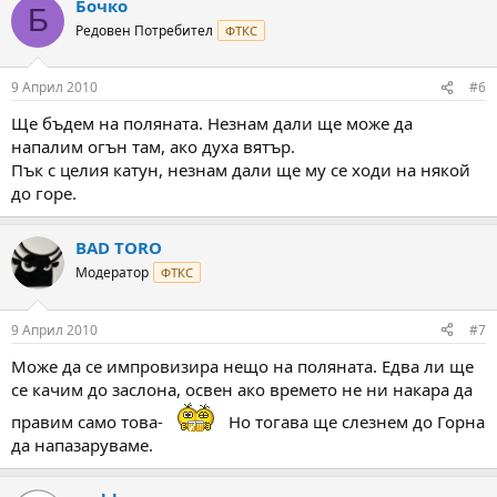
Бочко
Б
Редовен Потребител
ФТКС
9 Април 2010
#6
Ще бъдем на поляната. Незнам дали ще може да
напалим огън там, ако духа вятър.
Пък с целия катун, незнам дали ще му се ходи на някой
до горе.
BAD TORO
Модератор
ФТКС
9 Април 2010
#7
Може да се импровизира нещо на поляната. Едва ли ще
се качим до заслона, освен ако времето не ни накара да
правим само това-
Но тогава ще слезнем до Горна
да напазаруваме.