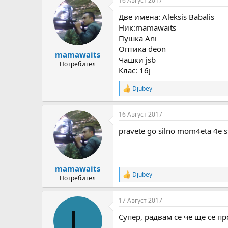
16 Август 2017
c
t
Две имена: Aleksis Babalis
i
o
Ник:mamawaits
n
Пушка Ani
s
Оптика deon
:
mamawaits
Чашки jsb
Потребител
Клас: 16j
Djubey
R
e
a
16 Август 2017
c
t
pravete go silno mom4eta 4e s
i
o
n
s
:
mamawaits
Djubey
R
Потребител
e
a
17 Август 2017
c
L
t
Супер, радвам се че ще се п
i
o