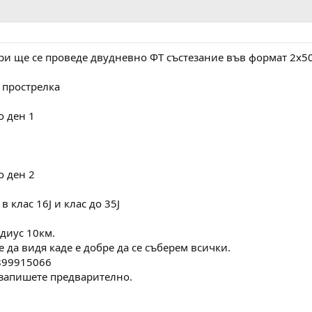
ври ще се проведе двудневно ФТ състезание във формат 2х
и прострелка
о ден 1
о ден 2
 клас 16J и клас до 35J
адиус 10км.
 да видя каде е добре да се съберем всички.
899915066
 запишете предварително.