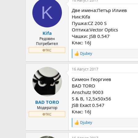
16 Август 2017
c
K
t
Две имена:Петър Илиев
i
o
Ник:Kifa
n
Пушка:CZ 200 S
s
Оптика:Vector Optics
:
Kifa
Чашки: JSB 0.547
Редовен
Клас: 16J
Потребител
ФТКС
Djubey
R
e
a
16 Август 2017
c
t
Симеон Георгиев
i
o
BAD TORO
n
Anschutz 9003
s
S & B, 12,5x50x56
:
BAD TORO
JSB Exact 0.547
Модератор
Клас: 16J
ФТКС
Djubey
R
e
a