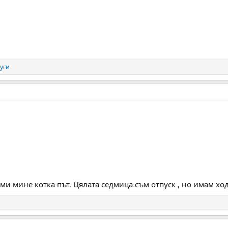
уги
 ми мине котка път. Цялата седмица съм отпуск , но имам хо