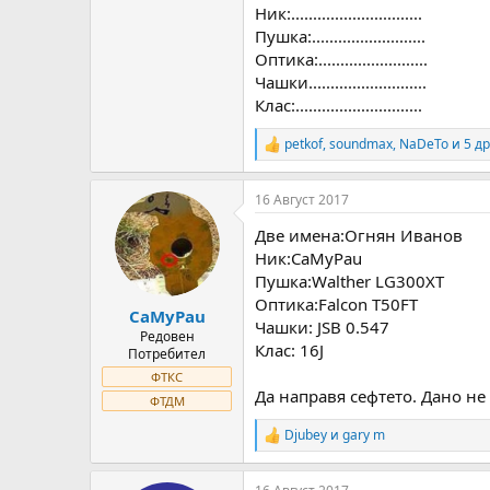
Ник:..............................
Пушка:..........................
Оптика:.........................
Чашки...........................
Клас:.............................
petkof
,
soundmax
,
NaDeTo
и 5 др
R
e
a
16 Август 2017
c
t
Две имена:Огнян Иванов
i
o
Ник:CaMyPau
n
Пушка:Walther LG300XT
s
Оптика:Falcon T50FT
:
CaMyPau
Чашки: JSB 0.547
Редовен
Клас: 16J
Потребител
ФТКС
Да направя сефтето. Дано не
ФТДМ
Djubey
и
gary m
R
e
a