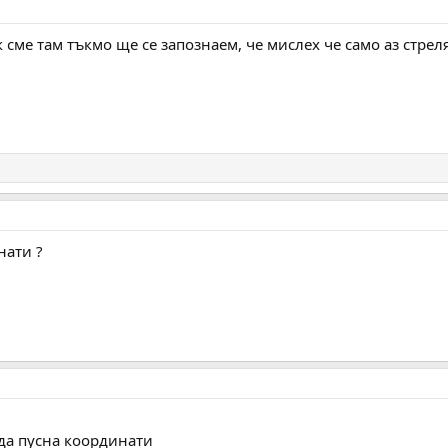
 сме там тъкмо ще се запознаем, че мислех че само аз стрел
нати ?
да пусна координати