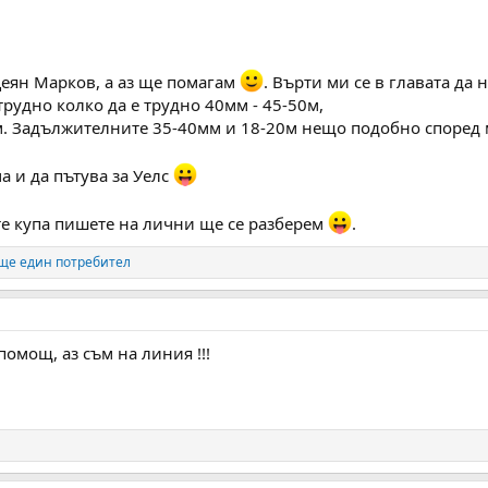
Деян Марков, а аз ще помагам
. Върти ми се в главата да
трудно колко да е трудно 40мм - 45-50м,
0м. Задължителните 35-40мм и 18-20м нещо подобно според 
а и да пътува за Уелс
ате купа пишете на лични ще се разберем
.
ще един потребител
помощ, аз съм на линия !!!