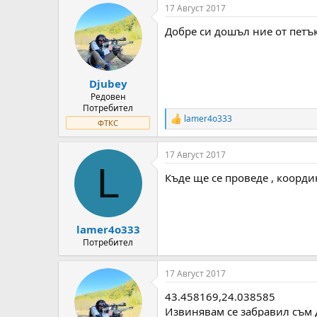
17 Август 2017
c
t
Добре си дошъл ние от петък
i
o
n
s
:
Djubey
Редовен
Потребител
lamer4o333
R
ФТКС
e
a
17 Август 2017
c
L
t
Къде ще се проведе , коорди
i
o
n
s
:
lamer4o333
Потребител
17 Август 2017
43.458169,24.038585
Извинявам се забравил съм 