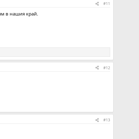
#11
ям в нашия край.
#12
#13