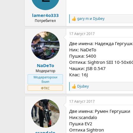
n
s
:
lamer4o333
gary m
и
Djubey
R
Потребител
e
a
17 Август 2017
c
t
Две имена: Надежда Гергушк
i
o
Ник: NaDeTo
n
Пушка: S400
s
Оптика: Sightron SIII 10-50x60
:
NaDeTo
Чашки: JSB 0.547
Модератор
Клас: 16J
Модераторски
Екип
Djubey
R
ФТКС
e
a
17 Август 2017
c
t
Две имена: Румен Гергушки
i
o
Ник:scandalo
n
Пушка EV2
s
Оптика Sightron
:
scandalo