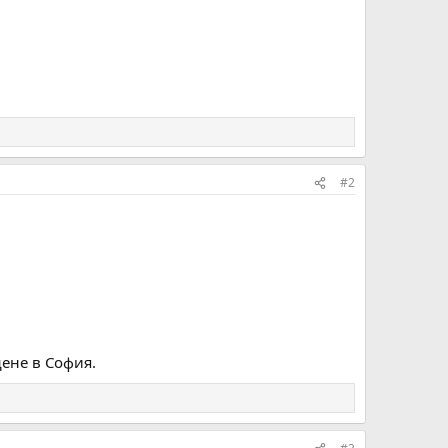
#2
дене в София.