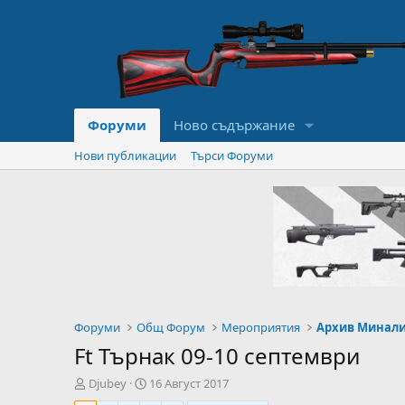
Форуми
Ново съдържание
Нови публикации
Търси Форуми
Форуми
Общ Форум
Мероприятия
Архив Минал
Ft Търнак 09-10 септември
А
Н
Djubey
16 Август 2017
в
а