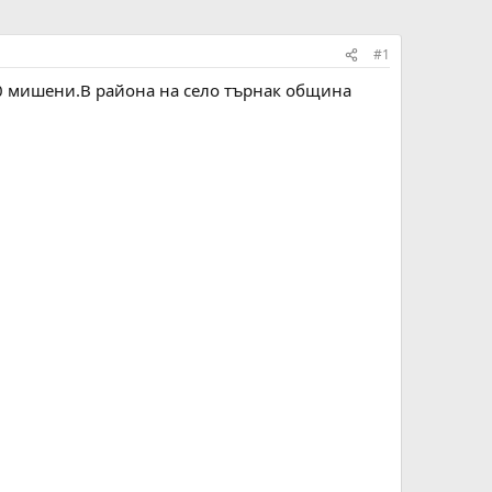
#1
50 мишени.В района на село търнак община