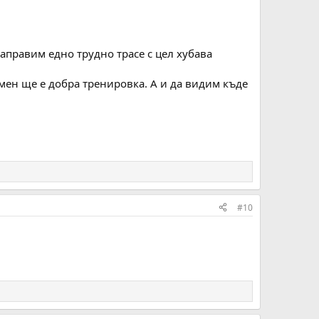
 направим едно трудно трасе с цел хубава
мен ще е добра тренировка. А и да видим къде
#10