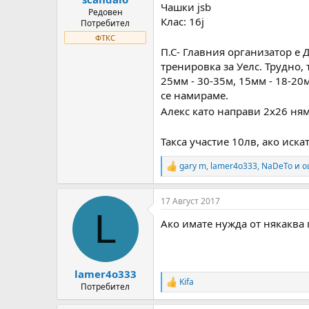
Чашки jsb
Редовен
Клас: 16j
Потребител
ФТКС
П.С- Главния организатор е 
тренировка за Уелс. Трудно, 
25мм - 30-35м, 15мм - 18-2
се намираме.
Алекс като направи 2х26 ням
Такса участие 10лв, ако иск
gary m
,
lamer4o333
,
NaDeTo
и о
R
e
a
17 Август 2017
c
L
t
Ако имате нужда от някаква 
i
o
n
s
:
lamer4o333
Kifa
R
Потребител
e
a