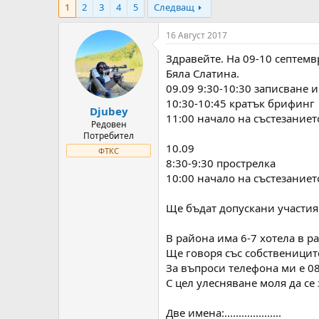
1
2
3
4
5
Следващ
т
ч
о
а
р
л
16 Август 2017
н
н
Здравейте. На 09-10 септем
а
а
т
Д
Бяла Слатина.
е
а
09.09 9:30-10:30 записване 
м
т
10:30-10:45 кратък брифинг
Djubey
а
а
11:00 начало на състезаниет
т
Редовен
Потребител
а
10.09
ФТКС
8:30-9:30 прострелка
10:00 начало на състезаниет
Ще бъдат допускани участия в
В района има 6-7 хотела в р
Ще говоря със собствениците
За въпроси телефона ми е 0
С цел улесняване моля да се
Две имена:....................